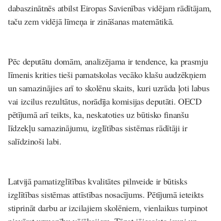
dabaszinātnēs atbilst Eiropas Savienības vidējam rādītājam,
taču zem vidējā līmeņa ir zināšanas matemātikā.
Pēc deputātu domām, analizējama ir tendence, ka prasmju
līmenis krities tieši pamatskolas vecāko klašu audzēkņiem
un samazinājies arī to skolēnu skaits, kuri uzrāda ļoti labus
vai izcilus rezultātus, norādīja komisijas deputāti. OECD
pētījumā arī teikts, ka, neskatoties uz būtisko finanšu
līdzekļu samazinājumu, izglītības sistēmas rādītāji ir
salīdzinoši labi.
Latvijā pamatizglītības kvalitātes pilnveide ir būtisks
izglītības sistēmas attīstības nosacījums. Pētījumā ieteikts
stiprināt darbu ar izcilajiem skolēniem, vienlaikus turpinot