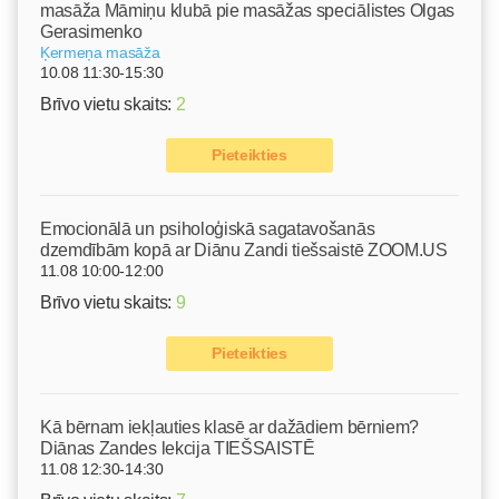
masāža Māmiņu klubā pie masāžas speciālistes Olgas
Gerasimenko
Ķermeņa masāža
10.08 11:30-15:30
Brīvo vietu skaits:
2
Pieteikties
Emocionālā un psiholoģiskā sagatavošanās
dzemdībām kopā ar Diānu Zandi tiešsaistē ZOOM.US
11.08 10:00-12:00
Brīvo vietu skaits:
9
Pieteikties
Kā bērnam iekļauties klasē ar dažādiem bērniem?
Diānas Zandes lekcija TIEŠSAISTĒ
11.08 12:30-14:30