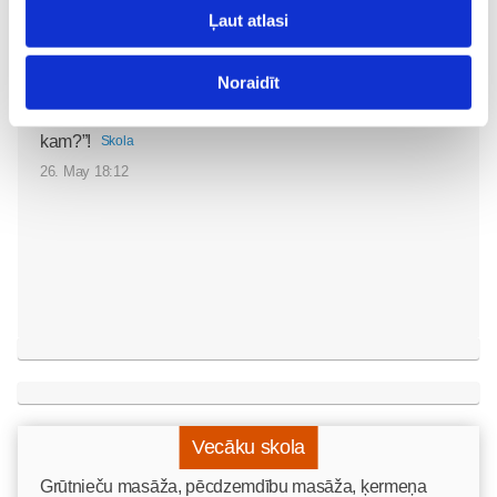
Noklausies režisora
Ļaut atlasi
Edmunda Jansona
animācijas filmas
Noraidīt
“Laimīgie” tituldziesmu
“Nekad nav garlaicīgi
kam?”!
Skola
26. May 18:12
Vecāku skola
Grūtnieču masāža, pēcdzemdību masāža, ķermeņa