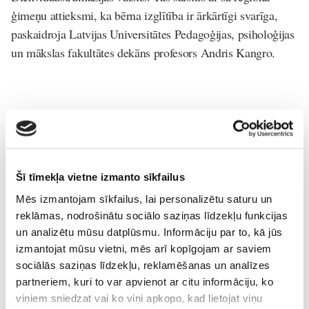
ģimeņu attieksmi, ka bērna izglītība ir ārkārtīgi svarīga,
paskaidroja Latvijas Universitātes Pedagoģijas, psiholoģijas
un mākslas fakultātes dekāns profesors Andris Kangro.
BNS
Foto: DELFI
Šī tīmekļa vietne izmanto sīkfailus
Uz-skolu
Mēs izmantojam sīkfailus, lai personalizētu saturu un
reklāmas, nodrošinātu sociālo saziņas līdzekļu funkcijas
Lasi vēl
un analizētu mūsu datplūsmu. Informāciju par to, kā jūs
izmantojat mūsu vietni, mēs arī kopīgojam ar saviem
sociālās saziņas līdzekļu, reklamēšanas un analīzes
partneriem, kuri to var apvienot ar citu informāciju, ko
Pakrojas muiža: šeit bērni uzzina, no kurienes rodas
viņiem sniedzat vai ko viņi apkopo, kad lietojat viņu