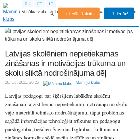
RU
EE
LT
Vecāku skola
E-Lekcijas
Grūtniecības kalendārs
Forums
Iesūti Rakstu
Ienāc!
Latvijas skolēniem nepietiekamas
zināšanas ir motivācijas trūkuma un
skolu sliktā nodrošinājuma dēļ
18. Oct 2011, 20:26
Māmiņu klubs
Latvijas pedagogi par šķēršļiem labākām skolēnu
zināšanām atzīst bērnu nepietiekamu motivāciju un skolu
vājo materiāli tehnisko nodrošinājumu, tāpat problēmas
sagādā informācijas tehnoloģiju trūkums un pedagogu
pārslogotība, trešdien Saeimas Izglītības, kultūras un
zinātnes komisijas sēdē sacīja Izglītības un zinātnes