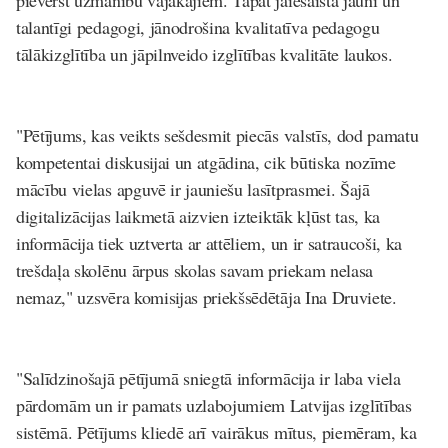
pievērst uzmanību vājākajiem. Tāpat jāiesaista jauni un
talantīgi pedagogi, jānodrošina kvalitatīva pedagogu
tālākizglītība un jāpilnveido izglītības kvalitāte laukos.
"Pētījums, kas veikts sešdesmit piecās valstīs, dod pamatu
kompetentai diskusijai un atgādina, cik būtiska nozīme
mācību vielas apguvē ir jauniešu lasītprasmei. Šajā
digitalizācijas laikmetā aizvien izteiktāk kļūst tas, ka
informācija tiek uztverta ar attēliem, un ir satraucoši, ka
trešdaļa skolēnu ārpus skolas savam priekam nelasa
nemaz," uzsvēra komisijas priekšsēdētāja Ina Druviete.
"Salīdzinošajā pētījumā sniegtā informācija ir laba viela
pārdomām un ir pamats uzlabojumiem Latvijas izglītības
sistēmā. Pētījums kliedē arī vairākus mītus, piemēram, ka