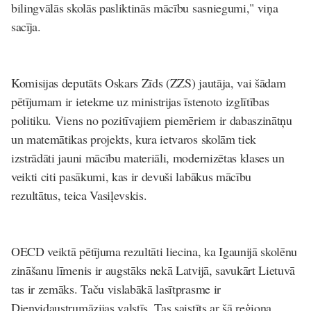
bilingvālās skolās pasliktinās mācību sasniegumi," viņa
sacīja.
Komisijas deputāts Oskars Zīds (ZZS) jautāja, vai šādam
pētījumam ir ietekme uz ministrijas īstenoto izglītības
politiku. Viens no pozitīvajiem piemēriem ir dabaszinātņu
un matemātikas projekts, kura ietvaros skolām tiek
izstrādāti jauni mācību materiāli, modernizētas klases un
veikti citi pasākumi, kas ir devuši labākus mācību
rezultātus, teica Vasiļevskis.
OECD veiktā pētījuma rezultāti liecina, ka Igaunijā skolēnu
zināšanu līmenis ir augstāks nekā Latvijā, savukārt Lietuvā
tas ir zemāks. Taču vislabākā lasītprasme ir
Dienvidaustrumāzijas valstīs. Tas saistīts ar šā reģiona