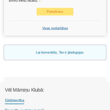
Brīvo vietu skaits:
7
Pieteikties
Visas nodarbības
Lai komentētu, Tev ir jāielogojas
Vēl Māmiņu Klubā:
Grūtniecība