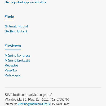
Bērna psiholoģija un attīstība
Skola
Grāmatu klubiņš
Skolēnu klubiņš
Sievietēm
Māmiņu kongress
Māmiņu brokastis
Receptes
Veselība
Psiholoģija
SIA "Lietišķās kreativitātes grupa"
Vīlandes iela 1-2, Rīga, LV - 1010, Tālr. 67350750
Internets:
kristine@maminuklubs.lv
TV raidījums: