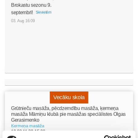
Brokastu sezonu 9.
septembrī!
Sievietēm
03. Aug 16:09
Vecāku skola
Grūtnieču masāža, pēcdzemdību masāža, ķermeņa
masāža Māmiņu klubā pie masāžas speciālistes Olgas
Gerasimenko
Ķermeņa masāža
10.08 11:30-15:30