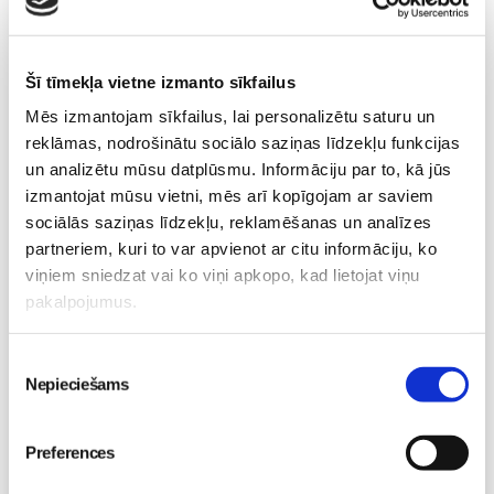
Izpārdots
Nodarbības citā laikā
Šī tīmekļa vietne izmanto sīkfailus
Mēs izmantojam sīkfailus, lai personalizētu saturu un
Emocionālā un psiholoģiskā sagatavošanās
reklāmas, nodrošinātu sociālo saziņas līdzekļu funkcijas
dzemdībām kopā ar Diānu Zandi tiešsaistē ZOOM.US
un analizētu mūsu datplūsmu. Informāciju par to, kā jūs
11.08 10:00-12:00
izmantojat mūsu vietni, mēs arī kopīgojam ar saviem
Brīvo vietu skaits:
9
sociālās saziņas līdzekļu, reklamēšanas un analīzes
partneriem, kuri to var apvienot ar citu informāciju, ko
Pieteikties
viņiem sniedzat vai ko viņi apkopo, kad lietojat viņu
pakalpojumus.
Kā bērnam iekļauties klasē ar dažādiem bērniem?
Diānas Zandes lekcija TIEŠSAISTĒ
Piekrišanas
11.08 12:30-14:30
Nepieciešams
izvēle
Brīvo vietu skaits:
7
Pieteikties
Preferences