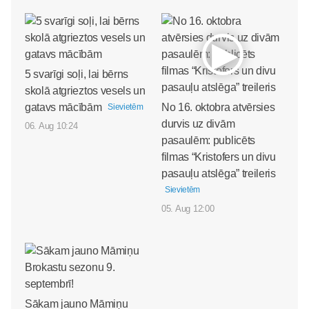
5 svarīgi soļi, lai bērns
skolā atgrieztos vesels un
gatavs mācībām
No 16. oktobra atvērsies
Sievietēm
durvis uz divām
06. Aug 10:24
pasaulēm: publicēts
filmas “Kristofers un divu
pasauļu atslēga” treileris
Sievietēm
05. Aug 12:00
Sākam jauno Māmiņu