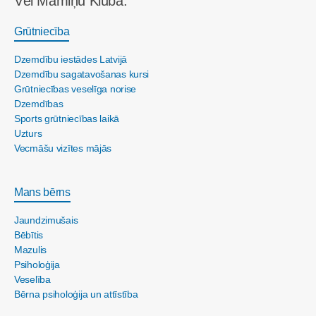
Vēl Māmiņu Klubā:
Grūtniecība
Dzemdību iestādes Latvijā
Dzemdību sagatavošanas kursi
Grūtniecības veselīga norise
Dzemdības
Sports grūtniecības laikā
Uzturs
Vecmāšu vizītes mājās
Mans bērns
Jaundzimušais
Bēbītis
Mazulis
Psiholoģija
Veselība
Bērna psiholoģija un attīstība