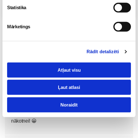
Statistika
Visas nodarbības
Mārketings
Lai komentētu, Tev ir jāielogojas
Rādīt detalizēti
Atļaut visu
Ļaut atlasi
Co_ora
peonija_peonija
07. Feb 2018, 23:23
Jo mazais rakaris uzskata, ka gludināmais dēlis ir ļoti
Noraidīt
interesanta lieta, ko apgāzt /uzrāpties virsū! Un
gludeklis!! Bet tas varētu būt tāds mazais mērķītis
nākotnei! 😀