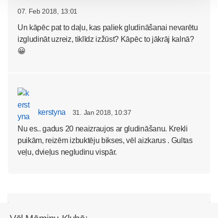
07. Feb 2018, 13:01
Un kāpēc pat to daļu, kas paliek gludināšanai nevarētu
izgludināt uzreiz, tiklīdz izžūst? Kāpēc to jākrāj kalnā?
😀
kerstyna
31. Jan 2018, 10:37
Nu es.. gadus 20 neaizraujos ar gludināšanu. Krekli
puikām, reizēm izbuktēju bikses, vēl aizkarus . Gultas
veļu, dvieļus negludinu vispār.