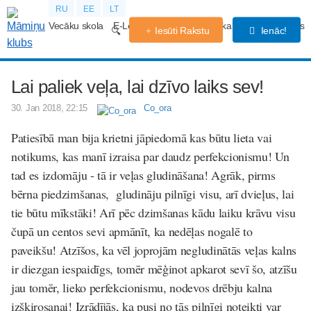
RU
EE
LT
Vecāku skola
E-Lekcijas
Grūtniecības kalendārs
Forums
Iesūti Rakstu
Ienāc!
Lai paliek veļa, lai dzīvo laiks sev!
30. Jan 2018, 22:15
Co_ora
Patiesībā man bija krietni jāpiedomā kas būtu lieta vai
notikums, kas manī izraisa par daudz perfekcionismu! Un
tad es izdomāju - tā ir veļas gludināšana! Agrāk, pirms
bērna piedzimšanas, gludināju pilnīgi visu, arī dvieļus, lai
tie būtu mīkstāki! Arī pēc dzimšanas kādu laiku krāvu visu
čupā un centos sevi apmānīt, ka nedēļas nogalē to
paveikšu! Atzīšos, ka vēl joprojām negludinātās veļas kalns
ir diezgan iespaidīgs, tomēr mēģinot apkarot sevī šo, atzīšu
jau tomēr, lieko perfekcionismu, nodevos drēbju kalna
izšķirosanai! Izrādījās, ka pusi no tās pilnīgi noteikti var