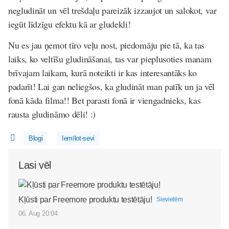
negludināt un vēl trešdaļu pareizāk izzaujot un salokot, var
iegūt līdzīgu efektu kā ar gludekli!
Nu es jau ņemot tīro veļu nost, piedomāju pie tā, ka tas
laiks, ko veltīšu gludināšanai, tas var pieplusoties manam
brīvajam laikam, kurā noteikti ir kas interesantāks ko
padarīt! Lai gan neliegšos, ka gludināt man patīk un ja vēl
fonā kāda filma!! Bet parasti fonā ir viengadnieks, kas
rausta gludināmo dēli! :)
Blogi
Iemīlot-sevi
Lasi vēl
Kļūsti par Freemore produktu testētāju!
Sievietēm
06. Aug 20:04