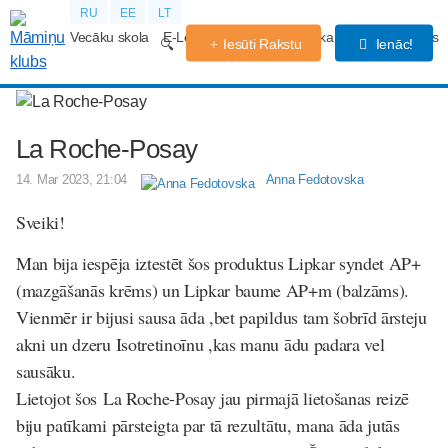
RU
EE
LT
Vecāku skola
E-Lekcijas
Grūtniecības kalendārs
Forums
Iesūti Rakstu
Ienāc!
La Roche-Posay
14. Mar 2023, 21:04
Anna Fedotovska
Sveiki!
Man bija iespēja iztestēt šos produktus Lipkar syndet AP+
(mazgāšanās krēms) un Lipkar baume AP+m (balzāms).
Vienmēr ir bijusi sausa āda ,bet papildus tam šobrīd ārsteju
akni un dzeru Isotretinoīnu ,kas manu ādu padara vel
sausāku.
Lietojot šos La Roche-Posay jau pirmajā lietošanas reizē
biju patīkami pārsteigta par tā rezultātu, mana āda jutās