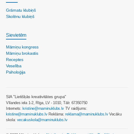
Grāmatu klubiņš
Skolēnu klubiņš
Sievietēm
Māmiņu kongress
Māmiņu brokastis
Receptes
Veselība
Psiholoģija
SIA "Lietišķās kreativitātes grupa"
Vīlandes iela 1-2, Rīga, LV - 1010, Tālr. 67350750
Internets:
kristine@maminuklubs.lv
TV raidījums:
kristine@maminuklubs.lv
Reklāma:
reklama@maminuklubs.lv
Vecāku
skola:
vecakuskola@maminuklubs.lv