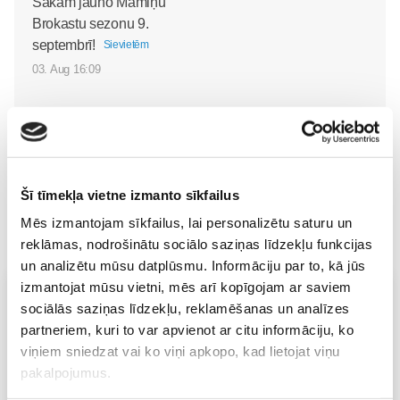
Sākam jauno Māmiņu
Brokastu sezonu 9.
septembrī!
Sievietēm
03. Aug 16:09
Šī tīmekļa vietne izmanto sīkfailus
Mēs izmantojam sīkfailus, lai personalizētu saturu un
reklāmas, nodrošinātu sociālo saziņas līdzekļu funkcijas
un analizētu mūsu datplūsmu. Informāciju par to, kā jūs
izmantojat mūsu vietni, mēs arī kopīgojam ar saviem
Vecāku skola
sociālās saziņas līdzekļu, reklamēšanas un analīzes
Grūtnieču masāža, pēcdzemdību masāža, ķermeņa
partneriem, kuri to var apvienot ar citu informāciju, ko
masāža Māmiņu klubā pie masāžas speciālistes Olgas
viņiem sniedzat vai ko viņi apkopo, kad lietojat viņu
Gerasimenko
pakalpojumus.
Ķermeņa masāža
10.08 11:30-15:30