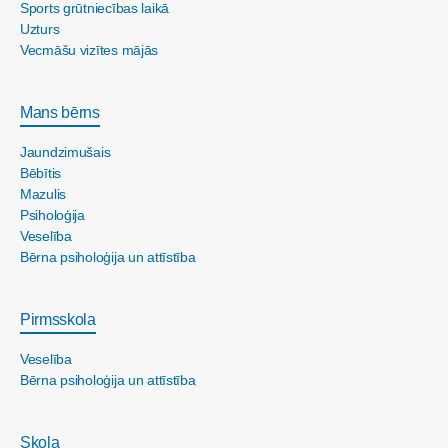
Sports grūtniecības laikā
Uzturs
Vecmāšu vizītes mājās
Mans bērns
Jaundzimušais
Bēbītis
Mazulis
Psiholoģija
Veselība
Bērna psiholoģija un attīstība
Pirmsskola
Veselība
Bērna psiholoģija un attīstība
Skola