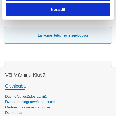
Noraidīt
Visas nodarbības
Lai komentētu, Tev ir jāielogojas
Vēl Māmiņu Klubā:
Grūtniecība
Dzemdību iestādes Latvijā
Dzemdību sagatavošanas kursi
Grūtniecības veselīga norise
Dzemdības