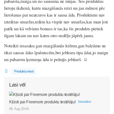
pabarota,maiga un no sausuma ne miņas. Šos produktus
lietoju ikdienā, katru mazgāšanās reizi un jau mēnesi pēc
lietošanas pat neatceros kas ir sausa āda. Produktiem nav
izteiktas smaržas,teiktu ka vispār nav smaržas,kas man ļoti
patīk un kā velviens bonuss ir tas,ka šis produkts pietiek
ilgam lakam un nav katru otro nedēļu jāpērk jauns.
Noteikti iesasaku gan mazgāšanās krēmu,gan balzāmu ne
tikai sausas ādas īpašniecēm,bet jebkura tipa ādai,jo maigu
un pabarotu ķermeņa ādu ir pelnijis jebkurš. ☺️
Produktu-testi
Lasi vēl
Kļūsti par Freemore produktu testētāju!
Sievietēm
06. Aug 20:04