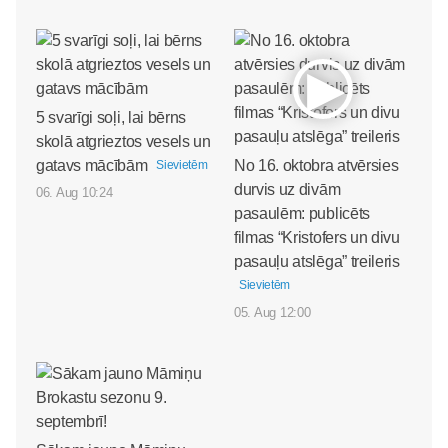
5 svarīgi soļi, lai bērns
skolā atgrieztos vesels un
gatavs mācībām
No 16. oktobra atvērsies
Sievietēm
durvis uz divām
06. Aug 10:24
pasaulēm: publicēts
filmas “Kristofers un divu
pasauļu atslēga” treileris
Sievietēm
05. Aug 12:00