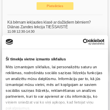
Pieteikties
Kā bērnam iekļauties klasē ar dažādiem bērniem?
Diānas Zandes lekcija TIEŠSAISTĒ
11.08 12:30-14:30
Brīvo vietu skaits:
7
Pieteikties
Šī tīmekļa vietne izmanto sīkfailus
Visas nodarbības
Mēs izmantojam sīkfailus, lai personalizētu saturu un
reklāmas, nodrošinātu sociālo saziņas līdzekļu funkcijas
un analizētu mūsu datplūsmu. Informāciju par to, kā jūs
izmantojat mūsu vietni, mēs arī kopīgojam ar saviem
Piesakies produktu testiem! Izmēģini
sociālās saziņas līdzekļu, reklamēšanas un analīzes
Sleep Complex MAX un Anti-Stress
partneriem, kuri to var apvienot ar citu informāciju, ko
Complex!
viņiem sniedzat vai ko viņi apkopo, kad lietojat viņu
08. Sep 2025, 00:00
pakalpojumus.
Māmiņu klubs