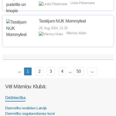
Linda Pētermane
Testējam NUK Mommyfeel
28. Aug 2024, 21:25
Māmiņu klubs
←
1
2
3
4
...
50
→
Vēl Māmiņu Klubā:
Grūtniecība
Dzemdību iestādes Latvijā
Dzemdību sagatavošanas kursi