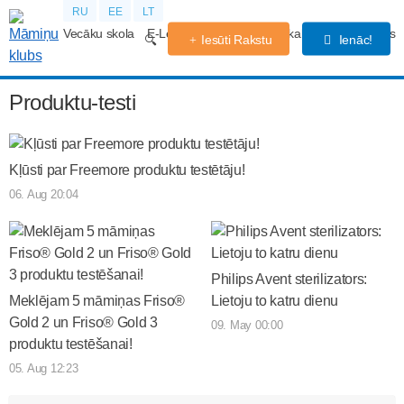
RU
EE
LT
Vecāku skola
E-Lekcijas
Grūtniecības kalendārs
Forums
Iesūti Rakstu
Ienāc!
Produktu-testi
Kļūsti par Freemore produktu testētāju!
06. Aug 20:04
Philips Avent sterilizators:
Meklējam 5 māmiņas Friso®
Lietoju to katru dienu
Gold 2 un Friso® Gold 3
09. May 00:00
produktu testēšanai!
05. Aug 12:23