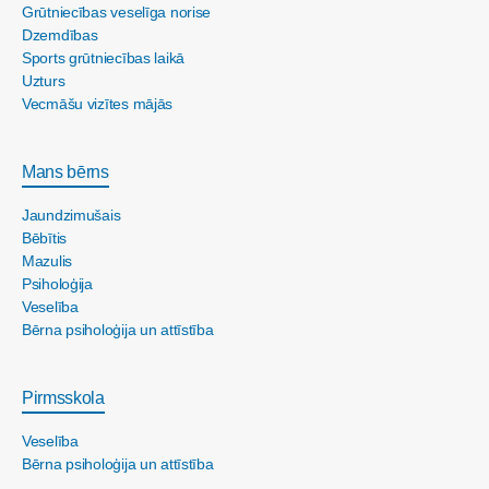
Grūtniecības veselīga norise
Dzemdības
Sports grūtniecības laikā
Uzturs
Vecmāšu vizītes mājās
Mans bērns
Jaundzimušais
Bēbītis
Mazulis
Psiholoģija
Veselība
Bērna psiholoģija un attīstība
Pirmsskola
Veselība
Bērna psiholoģija un attīstība