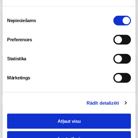
Piekrišanas
Mammas pieredze: Philips Avent piena
Nepieciešams
izvēle
pumpis
27. Apr 2025, 00:14
Preferences
Signe Anna Ašuka
Statistika
Piesakies izmēģināt jauno Philips Avent
Hands-free Dubulto elektrisko piena
sūkni!
Mārketings
12. Apr 2025, 20:00
Māmiņu klubs
Rādīt detalizēti
Ar Philips Avent Premium connected
baby monitor mūsu ikdiena ar mazuli
Atļaut visu
kļuvusi vieglāka
25. Feb 2025, 22:05
Māmiņu klubs