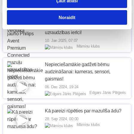
Ļaut atlasi
Noraidīt
Piesakies izmēģināt jauno Philips Avent
Premium Connected mazuļu
uzraudzības ierīci!
10. Jan 2025, 07:07
Māmiņu klubs
Nepieciešamākie gadžeti bērnu
audzināšanai: kameras, sensori,
gaismas!
06. Dec 2024, 19:24
Edgars Jānis Plēģeris
Kā pareizi rūpēties par mazulīša ādu?
28. Sep 2024, 00:00
Māmiņu klubs