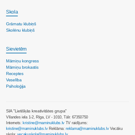
Skola
Grāmatu klubiņš
Skolēnu klubiņš
Sievietēm
Māmiņu kongress
Māmiņu brokastis
Receptes
Veselība
Psiholoģija
SIA "Lietišķās kreativitātes grupa"
Vīlandes iela 1-2, Rīga, LV - 1010, Tālr. 67350750
Internets:
kristine@maminuklubs.lv
TV raidījums:
kristine@maminuklubs.lv
Reklāma:
reklama@maminuklubs.lv
Vecāku
skola:
vecakuskola@maminuklubs.lv