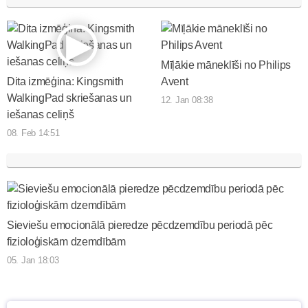
Mīļākie māneklīši no Philips
Dita izmēģina: Kingsmith
Avent
WalkingPad skriešanas un
12. Jan 08:38
iešanas celiņš
08. Feb 14:51
Sieviešu emocionālā pieredze pēcdzemdību periodā pēc
fizioloģiskām dzemdībām
05. Jan 18:03