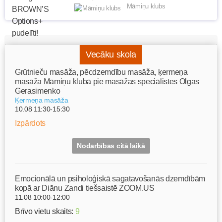
Māmiņu klubs
Vecāku skola
Grūtnieču masāža, pēcdzemdību masāža, ķermeņa
masāža Māmiņu klubā pie masāžas speciālistes Olgas
Gerasimenko
Ķermeņa masāža
10.08 11:30-15:30
Izpārdots
Nodarbības citā laikā
Emocionālā un psiholoģiskā sagatavošanās dzemdībām
kopā ar Diānu Zandi tiešsaistē ZOOM.US
11.08 10:00-12:00
Brīvo vietu skaits:
9