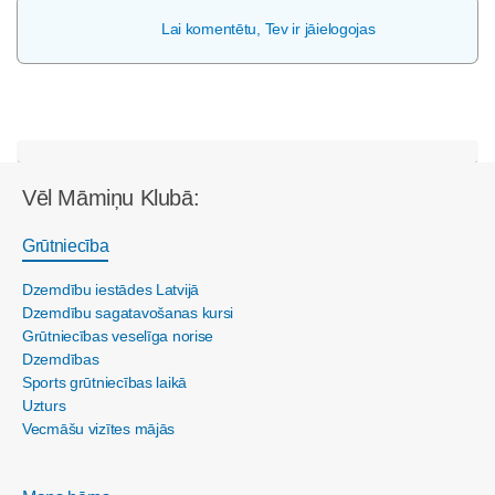
Lai komentētu, Tev ir jāielogojas
Vēl Māmiņu Klubā:
Grūtniecība
Dzemdību iestādes Latvijā
Dzemdību sagatavošanas kursi
Grūtniecības veselīga norise
Dzemdības
Sports grūtniecības laikā
Uzturs
Vecmāšu vizītes mājās