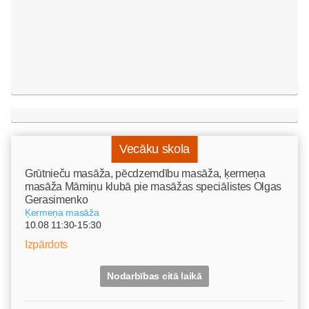
Vecāku skola
Grūtnieču masāža, pēcdzemdību masāža, ķermeņa
masāža Māmiņu klubā pie masāžas speciālistes Olgas
Gerasimenko
Ķermeņa masāža
10.08 11:30-15:30
Izpārdots
Nodarbības citā laikā