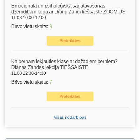
Emocionālā un psiholoģiskā sagatavošanās
dzemdībām kopā ar Diānu Zandi tiešsaistē ZOOM.US
11.08 10:00-12:00
Brīvo vietu skaits:
9
Pieteikties
Kā bērnam iekļauties klasē ar dažādiem bērniem?
Diānas Zandes lekcija TIEŠSAISTĒ
11.08 12:30-14:30
Brīvo vietu skaits:
7
Pieteikties
Visas nodarbības