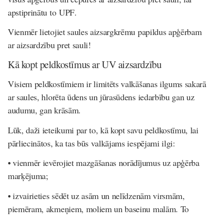
apstiprinātu to
UPF
.
Vienmēr lietojiet saules aizsargkrēmu papildus apģērbam
ar aizsardzību pret sauli!
Kā kopt peldkostīmus ar UV aizsardzību
Visiem peldkostīmiem ir limitēts valkāšanas ilgums sakarā
ar saules, hlorēta ūdens un jūrasūdens iedarbību gan uz
audumu, gan krāsām.
Lūk, daži ieteikumi par to, kā kopt savu peldkostīmu, lai
pārliecinātos, ka tas būs valkājams iespējami ilgi:
• vienmēr ievērojiet mazgāšanas norādījumus uz apģērba
marķējuma;
• izvairieties sēdēt uz asām un nelīdzenām virsmām,
piemēram, akmeņiem, moliem un baseinu malām. To