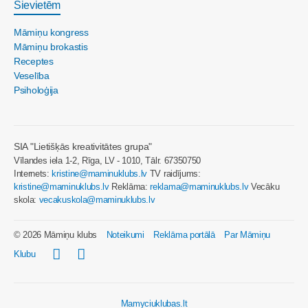
Sievietēm
Māmiņu kongress
Māmiņu brokastis
Receptes
Veselība
Psiholoģija
SIA "Lietišķās kreativitātes grupa"
Vīlandes iela 1-2, Rīga, LV - 1010, Tālr. 67350750
Internets:
kristine@maminuklubs.lv
TV raidījums:
kristine@maminuklubs.lv
Reklāma:
reklama@maminuklubs.lv
Vecāku
skola:
vecakuskola@maminuklubs.lv
© 2026 Māmiņu klubs
Noteikumi
Reklāma portālā
Par Māmiņu
Klubu
Mamyciuklubas.lt