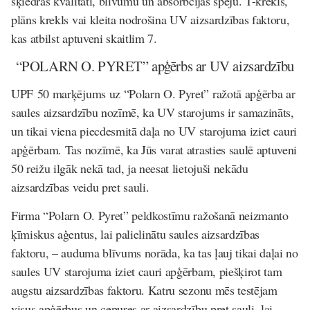
šķiedras kvalitāti, blīvumu un absorbcijas spēju. T-krekls,
plāns krekls vai kleita nodrošina UV aizsardzības faktoru,
kas atbilst aptuveni skaitlim 7.
“POLARN O. PYRET” apģērbs ar UV aizsardzību
UPF
50 marķējums uz “Polarn O. Pyret” ražotā apģērba ar
saules aizsardzību nozīmē, ka UV starojums ir samazināts,
un tikai viena piecdesmitā daļa no UV starojuma iziet cauri
apģērbam. Tas nozīmē, ka Jūs varat atrasties saulē aptuveni
50 reižu ilgāk nekā tad, ja neesat lietojuši nekādu
aizsardzības veidu pret sauli.
Firma “Polarn O. Pyret” peldkostīmu ražošanā neizmanto
ķīmiskus aģentus, lai palielinātu saules aizsardzības
faktoru, – auduma blīvums norāda, ka tas ļauj tikai daļai no
saules UV starojuma iziet cauri apģērbam, piešķirot tam
augstu aizsardzības faktoru. Katru sezonu mēs testējam
visus apģērbus un cepures ar aizsardzību pret sauli, lai