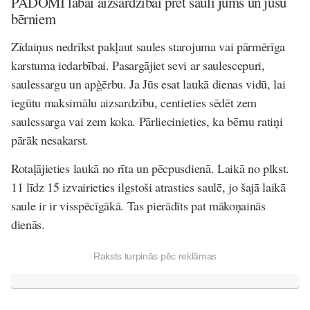
PADOMI labai aizsardzībai pret sauli jums un jūsu
bērniem
Zīdaiņus nedrīkst pakļaut saules starojuma vai pārmērīga
karstuma iedarbībai. Pasargājiet sevi ar saulescepuri,
saulessargu un apģērbu. Ja Jūs esat laukā dienas vidū, lai
iegūtu maksimālu aizsardzību, centieties sēdēt zem
saulessarga vai zem koka. Pārliecinieties, ka bērnu ratiņi
pārāk nesakarst.
Rotaļājieties laukā no rīta un pēcpusdienā. Laikā no plkst.
11 līdz 15 izvairieties ilgstoši atrasties saulē, jo šajā laikā
saule ir ir visspēcīgākā. Tas pierādīts pat mākoņainās
dienās.
Raksts turpinās pēc reklāmas