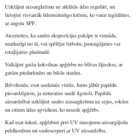
Uzklājiet aizsargkrēmu uz atklātās ādas regulāri, un
lietojiet visvairāk ūdensizturīgo krēmu, ko varat iegādāties,
ar augstu
SPF
.
Atcerieties, ka saules ekspozīcijas pakāpe ir vienāda,
neatkarīgi no tā, vai spēlējat futbolu, pastaigājaties vai
rotaļājaties pludmalē.
Valkājiet gaišu kokvilnas apģērbu no blīvas šķiedras, ar
garām piedurknēm un bikšu starām.
Brīvdienās, esot saulainās vietās, Jums jābūt papildu
piesardzīgiem, ja uzturaties saulē ilgstoši. Papildu
aizsardzībai uzklājiet saules aizsargkrēmu uz sejas, rokām
un citiem ādas apvidiem, ko nesedz apģērbs.
Kad esat ūdenī, apģērbiet pret UV starojumu aizsargājošu
peldkostīmu un saulescepuri ar UV aizsardzību.