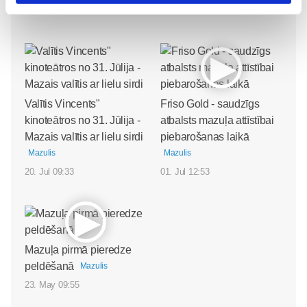
30. Jul 13:00
Valītis Vincents"
Friso Gold - saudzīgs
kinoteātros no 31. Jūlija -
atbalsts mazuļa attīstībai
Mazais valītis ar lielu sirdi
piebarošanas laikā
Mazulis
Mazulis
20. Jul 09:33
01. Jul 12:53
Mazuļa pirmā pieredze
peldēšanā
Mazulis
23. May 09:55