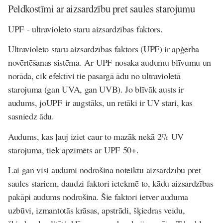
Peldkostīmi ar aizsardzību pret saules starojumu
UPF
- ultravioleto staru aizsardzības faktors.
Ultravioleto staru aizsardzības faktors (
UPF
) ir apģērba
novērtēšanas sistēma. Ar
UPF
nosaka audumu blīvumu un
norāda, cik efektīvi tie pasargā ādu no ultravioletā
starojuma (gan UVA, gan UVB). Jo blīvāk austs ir
audums, jo
UPF
ir augstāks, un retāki ir UV stari, kas
sasniedz ādu.
Audums, kas ļauj iziet caur to mazāk nekā 2% UV
starojuma, tiek apzīmēts ar
UPF
50+.
Lai gan visi audumi nodrošina noteiktu aizsardzību pret
saules stariem, daudzi faktori ietekmē to, kādu aizsardzības
pakāpi audums nodrošina. Šie faktori ietver auduma
uzbūvi, izmantotās krāsas, apstrādi, šķiedras veidu,