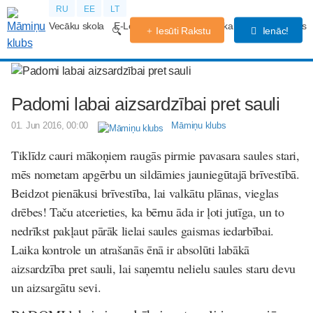
RU
EE
LT
Vecāku skola
E-Lekcijas
Grūtniecības kalendārs
Forums
Iesūti Rakstu
Ienāc!
Padomi labai aizsardzībai pret sauli
01. Jun 2016, 00:00
Māmiņu klubs
Tiklīdz cauri mākoņiem raugās pirmie pavasara saules stari,
mēs nometam apgērbu un sildāmies jauniegūtajā brīvestībā.
Beidzot pienākusi brīvestība, lai valkātu plānas, vieglas
drēbes! Taču atcerieties, ka bērnu āda ir ļoti jutīga, un to
nedrīkst pakļaut pārāk lielai saules gaismas iedarbībai.
Laika kontrole un atrašanās ēnā ir absolūti labākā
aizsardzība pret sauli, lai saņemtu nelielu saules staru devu
un aizsargātu sevi.