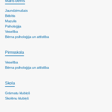
Mans bērns
Jaundzimušais
Bēbītis
Mazulis
Psiholoģija
Veselība
Bērna psiholoģija un attīstība
Pirmsskola
Veselība
Bērna psiholoģija un attīstība
Skola
Grāmatu klubiņš
Skolēnu klubiņš