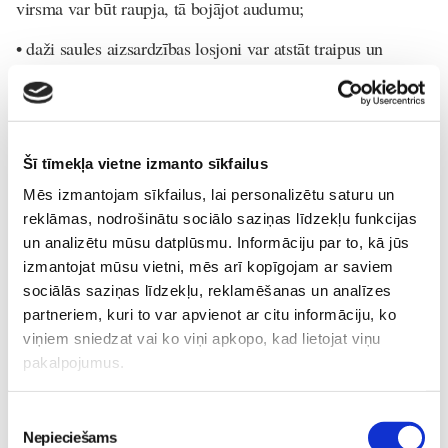
virsma var būt raupja, tā bojājot audumu;
• daži saules aizsardzības losjoni var atstāt traipus un
pavājināt auduma šķiedru izturību. Tāpēc esiet uzmanīgi,
lietojot aizsargkrēmu;
• uzmanīgi noskalojiet hlorēto ūdeni un jūrasūdeni no Jūsu
Šī tīmekļa vietne izmanto sīkfailus
peldkostīma pēc tā valkāšanas, jo minētais ūdens var
izmainīt peldkostīma krāsu;
Mēs izmantojam sīkfailus, lai personalizētu saturu un
reklāmas, nodrošinātu sociālo saziņas līdzekļu funkcijas
• neturiet mitru peldkostīmu, sarullētu dvielī vai līdzīgā
un analizētu mūsu datplūsmu. Informāciju par to, kā jūs
veidā, – centieties to izžāvēt ēnā, cik drīz vien iespējams;
izmantojat mūsu vietni, mēs arī kopīgojam ar saviem
sociālās saziņas līdzekļu, reklamēšanas un analīzes
• mazgājiet peldkostīmu zemā temperatūrā (maksimāli
partneriem, kuri to var apvienot ar citu informāciju, ko
40°C) un ļaujiet apģērbam izžūt ēnā;
viņiem sniedzat vai ko viņi apkopo, kad lietojat viņu
pakalpojumus.
• nekad neizmantojiet veļas žāvētāju vai gludekli;
• smalkiem smilšu graudiņiem pludmalē ir tendence iekļūt
Piekrišanas
apģērbā. Atlokiet un izpuriniet apģērbu tūlīt pēc
Nepieciešams
izvēle