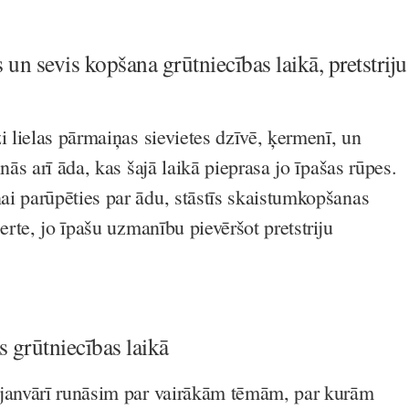
 un sevis kopšana grūtniecības laikā, pretstriju
i lielas pārmaiņas sievietes dzīvē, ķermenī, un
inās arī āda, kas šajā laikā pieprasa jo īpašas rūpes.
i parūpēties par ādu, stāstīs skaistumkopšanas
berte, jo īpašu uzmanību pievēršot pretstriju
s grūtniecības laikā
.janvārī runāsim par vairākām tēmām, par kurām