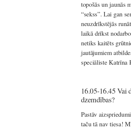
topošās un jaunās m
“sekss”. Lai gan se
neuzdrīkstējās runā
laikā drīkst nodarbo
netiks kaitēts grūt
jautājumiem atbilde
speciāliste Katrīna 
16.05-16.45 Vai d
dzemdības?
Pastāv aizspriedumi
taču tā nav tiesa! 