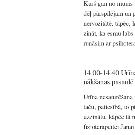
Kurš gan no mums n
dēļ pārspīlējam un 
nervozitātē, tāpēc, l
zināt, ka esmu labs
runāsim ar psihoter
14.00-14.40 Urīna
nākšanas pasaulē
Urīna nesaturēšana i
taču, patiesībā, to
uzzinātu, kāpēc tā n
fizioterapeitei Janai