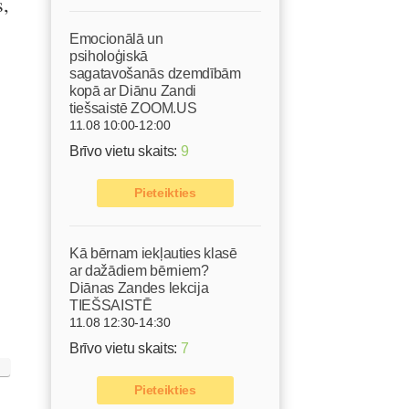
s,
Emocionālā un
psiholoģiskā
sagatavošanās dzemdībām
kopā ar Diānu Zandi
tiešsaistē ZOOM.US
11.08 10:00-12:00
Brīvo vietu skaits:
9
Pieteikties
Kā bērnam iekļauties klasē
ar dažādiem bērniem?
Diānas Zandes lekcija
TIEŠSAISTĒ
11.08 12:30-14:30
Brīvo vietu skaits:
7
Pieteikties