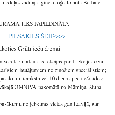
nodaļas vadītāja, ginekoloģe Jolanta Bārbale –
RAMA TIKS PAPILDINĀTA
PIESAKIES ŠEIT->>>
koties Grūtnieču dienai:
m vecākiem aktuālas lekcijas par 1 lekcijas cenu
svarīgiem jautājumiem no zinošiem speciālistiem;
 pasākumu ierakstā vēl 10 dienas pēc tiešraides;
ākajā OMNIVA pakomātā no Māmiņu Kluba
s pasākumu no jebkuras vietas gan Latvijā, gan