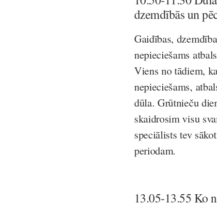
dzemdībās un pē
Gaidības, dzemdības
nepieciešams atbalst
Viens no tādiem, ka
nepieciešams, atbals
dūla. Grūtnieču die
skaidrosim visu svar
speciālists tev sāk
periodam.
13.05-13.55 Ko 