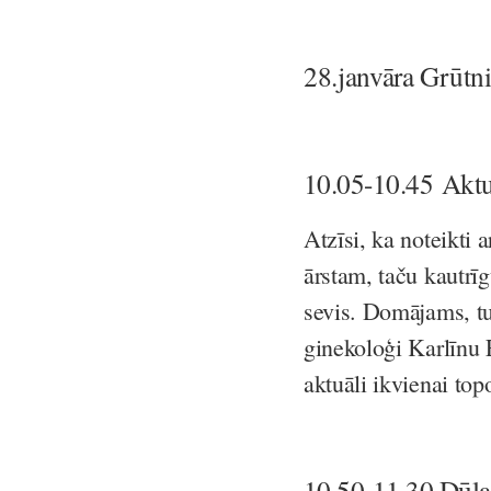
28.janvāra Grūtn
10.05-10.45 Aktu
Atzīsi, ka noteikti 
ārstam, taču kautrī
sevis. Domājams, tu
ginekoloģi Karlīnu 
aktuāli ikvienai to
10.50-11.30 Dūla