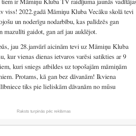
tiem ir Māmiņu Kluba TV raidījuma jaunās vadītāja
nav viss! 2022.gadā Māmiņu Kluba Vecāku skolā tevi
tojošu un noderīgu nodarbību, kas palīdzēs gan
n mazulīti gaidot, gan arī jau auklējot.
ībās, jau 28.janvārī aicinām tevi uz Māmiņu Kluba
u, kur vienas dienas ietvaros varēsi satikties ar 9
stiem, kuri sniegs atbildes uz topošajām māmiņām
umiem. Protams, kā gan bez dāvanām! Ikviena
lībniece tiks pie lieliskām dāvanām no mūsu
Raksts turpinās pēc reklāmas