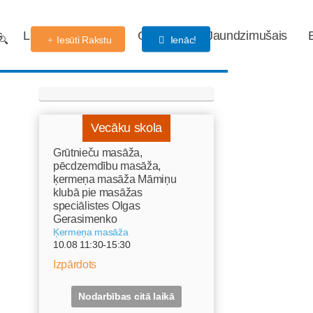
s
Labdarības fonds
Gaidības
Jaundzimušais
Iesūti Rakstu
Ienāc!
Vecāku skola
Grūtnieču masāža,
pēcdzemdību masāža,
ķermeņa masāža Māmiņu
klubā pie masāžas
speciālistes Olgas
Gerasimenko
Ķermeņa masāža
10.08 11:30-15:30
Izpārdots
Nodarbības citā laikā