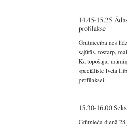
14.45-15.25
Ādas
profilakse
Grūtniecība nes līdz
sajūtās, tostarp, ma
Kā topošajai māmiņa
speciāliste Iveta Li
profilaksei.
15.30-16.00 Seks
Grūtnieču dienā 28