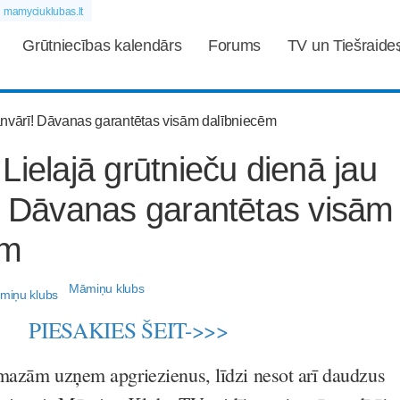
mamyciuklubas.lt
Grūtniecības kalendārs
Forums
TV un Tiešraide
Lielajā grūtnieču dienā jau
! Dāvanas garantētas visām
ēm
Māmiņu klubs
PIESAKIES ŠEIT->>>
mazām uzņem apgriezienus, līdzi nesot arī daudzus