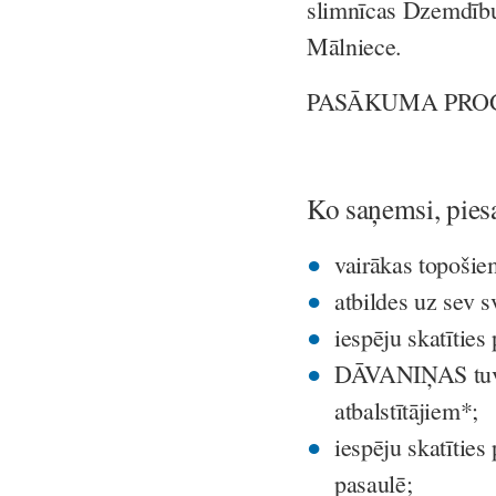
slimnīcas Dzemdību 
Mālniece.
PASĀKUMA PROG
Ko saņemsi, piesa
vairākas topošie
atbildes uz sev 
iespēju skatīties
DĀVANIŅAS tuv
atbalstītājiem*;
iespēju skatītie
pasaulē;