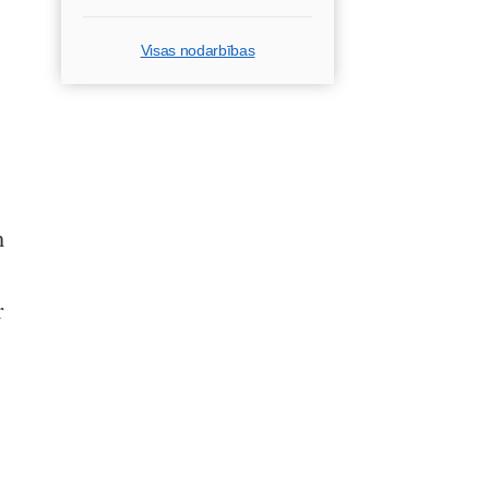
Visas nodarbības
m
r