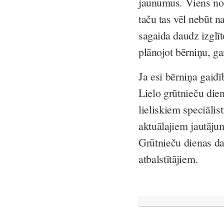
jaunumus. Viens no 
taču tas vēl nebūt 
sagaida daudz izglī
plānojot bērniņu, ga
Ja esi bērniņa gaid
Lielo grūtnieču dien
lieliskiem speciāli
aktuālajiem jautāj
Grūtnieču dienas da
atbalstītājiem.