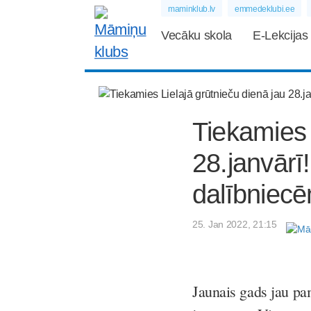
maminklub.lv
emmedeklubi.ee
Vecāku skola
E-Lekcijas
Tiekamies 
28.janvārī
dalībniec
25. Jan 2022, 21:15
Jaunais gads jau pa