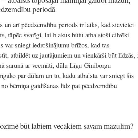
cdzemdību periodā
 un arī pēcdzemdību periods ir laiks, kad sievietei
s, tāpēc svarīgi, lai blakus būtu atbalstoši cilvēki.
s var sniegt iedrošinājumu brīžos, kad tas
tīt, atbildēt uz jautājumiem un vienkārši būt līdzās, 
nā sarunā ar vecmāti, dūlu Līgu Giniborgu
īgāko par dūlām un to, kādu atbalstu var sniegt šis
ot no bērniņa gaidīšanas līdz pat pēcdzemdību
nozīmē būt labiem vecākiem savam mazulim
?