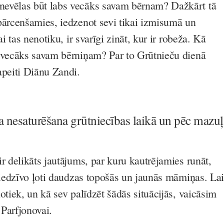
evēlas būt labs vecāks savam bērnam? Dažkārt tā
pārcenšamies, iedzenot sevi tikai izmisumā un
ai tas nenotiku, ir svarīgi zināt, kur ir robeža. Kā
 vecāks savam bērniņam? Par to Grūtnieču dienā
apeiti Diānu Zandi.
 nesaturēšana grūtniecības laikā un pēc mazuļ
r delikāts jautājums, par kuru kautrējamies runāt,
 piedzīvo ļoti daudzas topošās un jaunās māmiņas. Lai
otiek, un kā sev palīdzēt šādās situācijās, vaicāsim
 Parfjonovai.