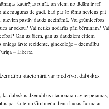
āmiņas kautrējas runāt, un viena no tādām ir arī
n aiz muguras tie gadi, kad par šo tēmu neviens pat
t, aizvien pastāv daudz nezināmā. Vai grūtniecības
ties ar seksu? Vai netiks nodarīts pāri bērniņam? Va
niecībai? Gan uz šiem, gan uz daudziem citiem
s sniegs ārste rezidente, ginekoloģe – dzemdību
Puriņa – Liberte.
zemdību stacionārā var piedzīvot dabiskas
, ka dabiskas dzemdības stacionārā nav iespējamas,
Mītus par šo tēmu Grūtnieču dienā lauzīs Jūrmalas