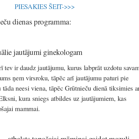
PIESAKIES ŠEIT->>>
ieču dienas programma:
ālie jautājumi ginekologam
arī tev ir daudz jautājumu, kurus labprāt uzdotu sava
gums ņem virsroku, tāpēc arī jautājumu paturi pie
 tāda neesi viena, tāpēc Grūtnieču dienā tiksimies a
Elksni, kura sniegs atbildes uz jautājumiem, kas
pošajai mammai.
– atbalsts topošajai māmiņai gaidot mazuli,