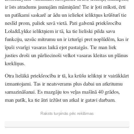
ir īsts atradums jaunajām māmiņām! Tie ir ļoti mīksti, ērti
un patīkami saskarē ar ādu un ieliekot ieliktņus krūšturī tie
neslīd prom, paliek savā vietā. Pati galvenā priekšrocība
Lola&Lykke ieliktņiem ir tā, ka tie lieliski pilda savu
funkciju, uzsūc mitrumu un ir izturīgi pret noplūdēm, kas ir
īpaši svarīgi vasaras laikā ejot pastaigās. Tie man liek
justies droši un pārliecinoši velkot vasaras kleitas un plānus
krekliņus.
Otra lielākā priekšrocība ir tā, ka krūšu ieliktņi ir vairākkārt
izmantojami. Tas ir neatsverams plus dabai un atkritumu
samazināšanai. Es mazgāju tos veļas mašīnā 40 grādos,
man patīk, ka tie ātri izžūst un atkal ir gatavi darbam.
Raksts turpinās pēc reklāmas