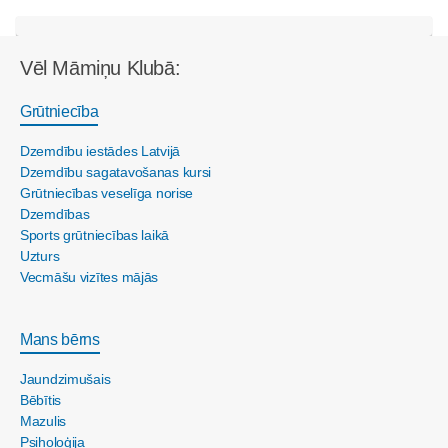
Vēl Māmiņu Klubā:
Grūtniecība
Dzemdību iestādes Latvijā
Dzemdību sagatavošanas kursi
Grūtniecības veselīga norise
Dzemdības
Sports grūtniecības laikā
Uzturs
Vecmāšu vizītes mājās
Mans bērns
Jaundzimušais
Bēbītis
Mazulis
Psiholoģija