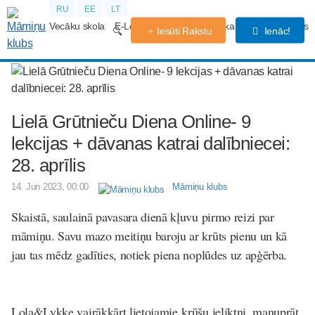
RU
EE
LT
Vecāku skola
E-Lekcijas
Grūtniecības kalendārs
Forums
Iesūti Rakstu
Ienāc!
Lielā Grūtnieču Diena Online- 9
lekcijas + dāvanas katrai dalībniecei:
28. aprīlis
14. Jun 2023, 00:00
Māmiņu klubs
Skaistā, saulainā pavasara dienā kļuvu pirmo reizi par
māmiņu. Savu mazo meitiņu baroju ar krūts pienu un kā
jau tas mēdz gadīties, notiek piena noplūdes uz apģērba.
Lola&Lykke vairākkārt lietojamie krūšu ieliktņi, manuprāt,