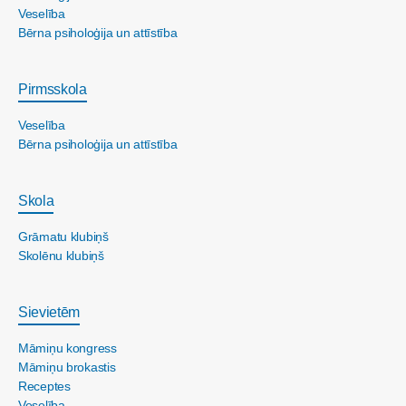
Veselība
Bērna psiholoģija un attīstība
Pirmsskola
Veselība
Bērna psiholoģija un attīstība
Skola
Grāmatu klubiņš
Skolēnu klubiņš
Sievietēm
Māmiņu kongress
Māmiņu brokastis
Receptes
Veselība