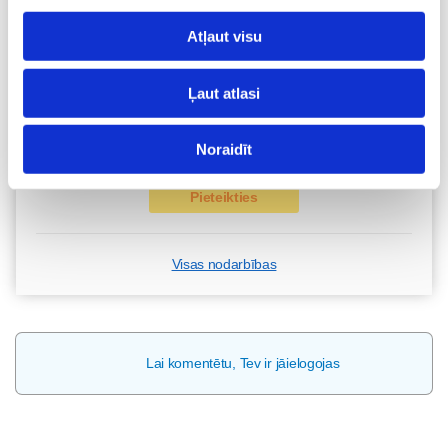
Pieteikties
Atļaut visu
Kā bērnam iekļauties klasē ar dažādiem bērniem?
Ļaut atlasi
Diānas Zandes lekcija TIEŠSAISTĒ
11.08 12:30-14:30
Noraidīt
Brīvo vietu skaits:
7
Pieteikties
Visas nodarbības
Lai komentētu, Tev ir jāielogojas