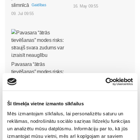
slimnīcā
Gaidības
16. May 09:55
09. Jul 09:55
Pavasara “ātrās
tievēšanas” modes risks:
straujš svara zudums var
izraisīt neauglību
Gaidības
08. May 09:34
Šī tīmekļa vietne izmanto sīkfailus
Mēs izmantojam sīkfailus, lai personalizētu saturu un
reklāmas, nodrošinātu sociālo saziņas līdzekļu funkcijas
un analizētu mūsu datplūsmu. Informāciju par to, kā jūs
izmantojat mūsu vietni, mēs arī kopīgojam ar saviem