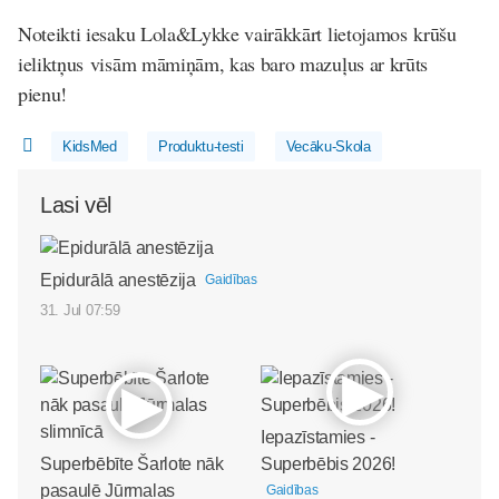
Noteikti iesaku Lola&Lykke vairākkārt lietojamos krūšu
ieliktņus visām māmiņām, kas baro mazuļus ar krūts
pienu!
KidsMed
Produktu-testi
Vecāku-Skola
Lasi vēl
Epidurālā anestēzija
Gaidības
31. Jul 07:59
Iepazīstamies -
Superbēbīte Šarlote nāk
Superbēbis 2026!
pasaulē Jūrmalas
Gaidības