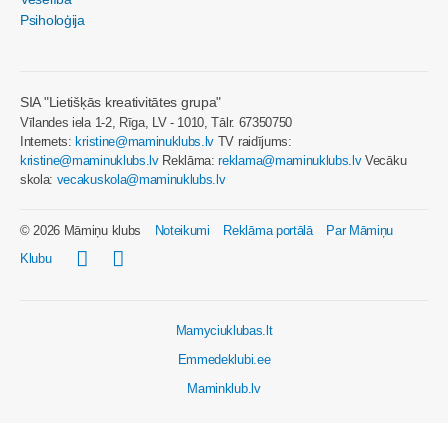
Psiholoģija
SIA "Lietišķās kreativitātes grupa"
Vīlandes iela 1-2, Rīga, LV - 1010, Tālr. 67350750
Internets:
kristine@maminuklubs.lv
TV raidījums:
kristine@maminuklubs.lv
Reklāma:
reklama@maminuklubs.lv
Vecāku
skola:
vecakuskola@maminuklubs.lv
© 2026 Māmiņu klubs
Noteikumi
Reklāma portālā
Par Māmiņu
Klubu
Mamyciuklubas.lt
Emmedeklubi.ee
Maminklub.lv