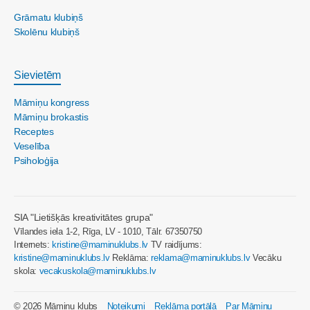
Grāmatu klubiņš
Skolēnu klubiņš
Sievietēm
Māmiņu kongress
Māmiņu brokastis
Receptes
Veselība
Psiholoģija
SIA "Lietišķās kreativitātes grupa"
Vīlandes iela 1-2, Rīga, LV - 1010, Tālr. 67350750
Internets:
kristine@maminuklubs.lv
TV raidījums:
kristine@maminuklubs.lv
Reklāma:
reklama@maminuklubs.lv
Vecāku
skola:
vecakuskola@maminuklubs.lv
© 2026 Māmiņu klubs
Noteikumi
Reklāma portālā
Par Māmiņu