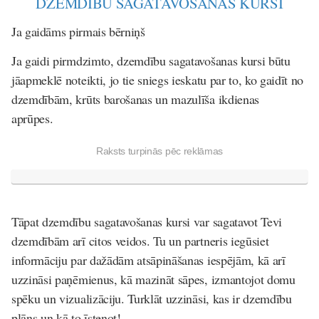
DZEMDĪBU SAGATAVOŠANAS KURSI
Ja gaidāms pirmais bērniņš
Ja gaidi pirmdzimto, dzemdību sagatavošanas kursi būtu
jāapmeklē noteikti, jo tie sniegs ieskatu par to, ko gaidīt no
dzemdībām, krūts barošanas un mazulīša ikdienas
aprūpes.
Raksts turpinās pēc reklāmas
Tāpat dzemdību sagatavošanas kursi var sagatavot Tevi
dzemdībām arī citos veidos. Tu un partneris iegūsiet
informāciju par dažādām atsāpināšanas iespējām, kā arī
uzzināsi paņēmienus, kā mazināt sāpes, izmantojot domu
spēku un vizualizāciju. Turklāt uzzināsi, kas ir dzemdību
plāns un kā to īstenot!