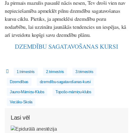
Ja pirmais mazulis pasaulē nācis nesen, Tev droši vien nav
nepieciešamība apmeklēt pilnu dzemdību sagatavošanas
kursu ciklu. Pietiks, ja apmeklēsi dzemdību pozu
nodarbību, lai uzzinātu jaunākās tendencies un iespējas, kā
arī izveidotu kopīgi savu dzemdību plānu.
DZEMDĪBU SAGATAVOŠANAS KURSI
1.trimestris
2.trimestris
3.trimestris
Dzemdības
dzemdību-sagatavošanas-kursi
Jauno-Māmiņu-Klubs
Topošo-māmiņu-klubs
Vecāku-Skola
Lasi vēl