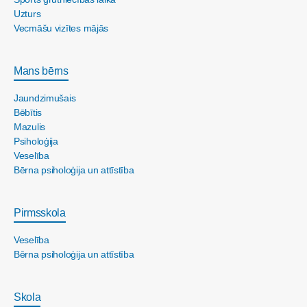
Uzturs
Vecmāšu vizītes mājās
Mans bērns
Jaundzimušais
Bēbītis
Mazulis
Psiholoģija
Veselība
Bērna psiholoģija un attīstība
Pirmsskola
Veselība
Bērna psiholoģija un attīstība
Skola