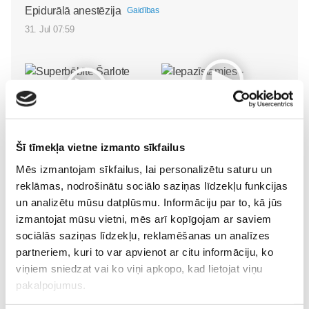
Epidurālā anestēzija
Gaidības
31. Jul 07:59
Iepazīstamies -
Superbēbīte Šarlote nāk
Superbēbis 2026!
pasaulē Jūrmalas
Gaidības
Šī tīmekļa vietne izmanto sīkfailus
slimnīcā
Gaidības
16. May 09:55
Mēs izmantojam sīkfailus, lai personalizētu saturu un
09. Jul 09:55
reklāmas, nodrošinātu sociālo saziņas līdzekļu funkcijas
un analizētu mūsu datplūsmu. Informāciju par to, kā jūs
izmantojat mūsu vietni, mēs arī kopīgojam ar saviem
sociālās saziņas līdzekļu, reklamēšanas un analīzes
partneriem, kuri to var apvienot ar citu informāciju, ko
viņiem sniedzat vai ko viņi apkopo, kad lietojat viņu
pakalpojumus.
Pavasara “ātrās
tievēšanas” modes risks: