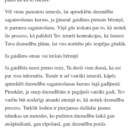
Vēl viens pamatots iemesls, lai apmeklētu dzemdību
sagatavošanas kursus, ja ģimenē gaidāms pirmais bērniņš,
ir partnera sagatavošana. Viņš gūs ieskatu par to, kā notiek
šis process, kā palīdzēt Tev izturēt kontrakcijas, kā īstenot
Tavu dzemdību plānu, lai viss noritētu pēc iespējas gludāk.
Ja gaidāms otrais vai trešais bērniņš
Ja gaidībās neesi pirmo reizi, Tu droši vien domā, ka esi
par visu informēta. Tomēr ir arī vairāki iemesli, kāpēc
apmeklēt dzemdību sagatavošanas kursus šajā gadījumā.
Pirmkārt, ja starp dzemdībām ir pagājuši vairāki gadi, Tev
varētu būt noderīgi atsaukt atmiņā to, kā notiek dzemdību
process. Turklāt šodien ir pieejamas dažādas jaunas
tehnikas un metodes, ko pielietot dzemdību laikā gan
atsāpināšanā, gan elpošanā, gan dzemdību pozās.