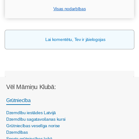
Visas nodarbības
Lai komentētu, Tev ir jāielogojas
Vēl Māmiņu Klubā:
Grūtniecība
Dzemdību iestādes Latvijā
Dzemdību sagatavošanas kursi
Grūtniecības veselīga norise
Dzemdības
Sports grūtniecības laikā