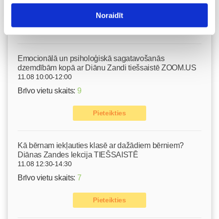
Brīvo vietu skaits:
2
Noraidīt
Pieteikties
Emocionālā un psiholoģiskā sagatavošanās
dzemdībām kopā ar Diānu Zandi tiešsaistē ZOOM.US
11.08 10:00-12:00
Brīvo vietu skaits:
9
Pieteikties
Kā bērnam iekļauties klasē ar dažādiem bērniem?
Diānas Zandes lekcija TIEŠSAISTĒ
11.08 12:30-14:30
Brīvo vietu skaits:
7
Pieteikties