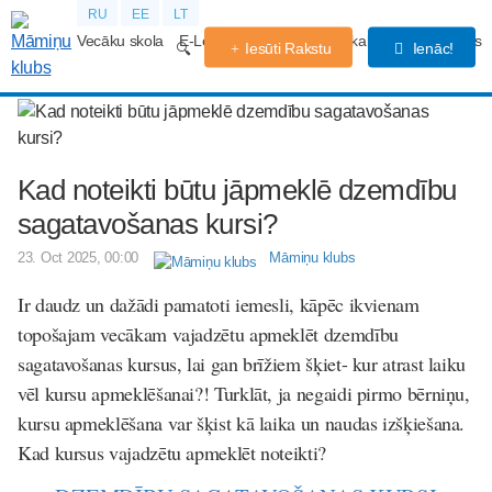
RU
EE
LT
Vecāku skola
E-Lekcijas
Grūtniecības kalendārs
Forums
Iesūti Rakstu
Ienāc!
Kad noteikti būtu jāpmeklē dzemdību
sagatavošanas kursi?
23. Oct 2025, 00:00
Māmiņu klubs
Ir daudz un dažādi pamatoti iemesli, kāpēc ikvienam
topošajam vecākam vajadzētu apmeklēt dzemdību
sagatavošanas kursus, lai gan brīžiem šķiet- kur atrast laiku
vēl kursu apmeklēšanai?! Turklāt, ja negaidi pirmo bērniņu,
kursu apmeklēšana var šķist kā laika un naudas izšķiešana.
Kad kursus vajadzētu apmeklēt noteikti?