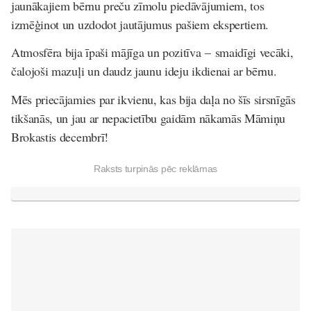
jaunākajiem bērnu preču zīmolu piedāvājumiem, tos
izmēģinot un uzdodot jautājumus pašiem ekspertiem.
Atmosfēra bija īpaši mājīga un pozitīva – smaidīgi vecāki,
čalojoši mazuļi un daudz jaunu ideju ikdienai ar bērnu.
Mēs priecājamies par ikvienu, kas bija daļa no šīs sirsnīgās
tikšanās, un jau ar nepacietību gaidām nākamās Māmiņu
Brokastis decembrī!
Raksts turpinās pēc reklāmas