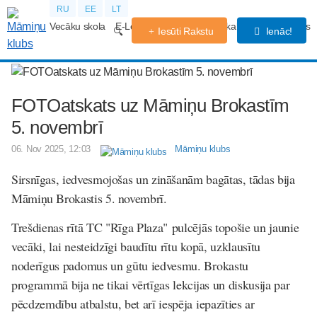
RU
EE
LT
Vecāku skola
E-Lekcijas
Grūtniecības kalendārs
Forums
Iesūti Rakstu
Ienāc!
FOTOatskats uz Māmiņu Brokastīm
5. novembrī
06. Nov 2025, 12:03
Māmiņu klubs
Sirsnīgas, iedvesmojošas un zināšanām bagātas, tādas bija
Māmiņu Brokastis 5. novembrī.
Trešdienas rītā TC "Rīga Plaza" pulcējās topošie un jaunie
vecāki, lai nesteidzīgi baudītu rītu kopā, uzklausītu
noderīgus padomus un gūtu iedvesmu. Brokastu
programmā bija ne tikai vērtīgas lekcijas un diskusija par
pēcdzemdību atbalstu, bet arī iespēja iepazīties ar