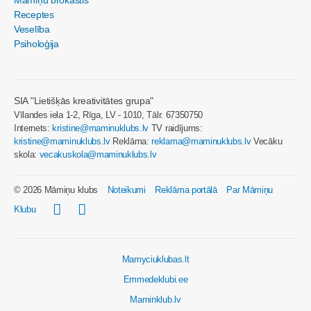
Receptes
Veselība
Psiholoģija
SIA "Lietišķās kreativitātes grupa"
Vīlandes iela 1-2, Rīga, LV - 1010, Tālr. 67350750
Internets:
kristine@maminuklubs.lv
TV raidījums:
kristine@maminuklubs.lv
Reklāma:
reklama@maminuklubs.lv
Vecāku
skola:
vecakuskola@maminuklubs.lv
© 2026 Māmiņu klubs
Noteikumi
Reklāma portālā
Par Māmiņu
Klubu
Mamyciuklubas.lt
Emmedeklubi.ee
Maminklub.lv