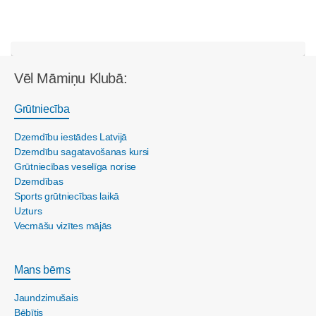
Vēl Māmiņu Klubā:
Grūtniecība
Dzemdību iestādes Latvijā
Dzemdību sagatavošanas kursi
Grūtniecības veselīga norise
Dzemdības
Sports grūtniecības laikā
Uzturs
Vecmāšu vizītes mājās
Mans bērns
Jaundzimušais
Bēbītis