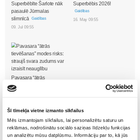
Superbēbīte Šarlote nāk
Superbēbis 2026!
pasaulē Jūrmalas
Gaidības
slimnīcā
Gaidības
16. May 09:55
09. Jul 09:55
Pavasara “ātrās
tievēšanas” modes risks:
straujš svara zudums var
izraisīt neauglību
Gaidības
08. May 09:34
Šī tīmekļa vietne izmanto sīkfailus
Mēs izmantojam sīkfailus, lai personalizētu saturu un
reklāmas, nodrošinātu sociālo saziņas līdzekļu funkcijas
un analizētu mūsu datplūsmu. Informāciju par to, kā jūs