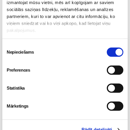
izmantojat mūsu vietni, mēs arī kopīgojam ar saviem
sociālās saziņas līdzekļu, reklamēšanas un analīzes
partneriem, kuri to var apvienot ar citu informāciju, ko
viņiem sniedzat vai ko viņi apkopo, kad lietojat viņu
pakalpojumus.
Vecāku skola
Piekrišanas
Nepieciešams
izvēle
Grūtnieču masāža, pēcdzemdību masāža, ķermeņa
masāža Māmiņu klubā pie masāžas speciālistes Olgas
Gerasimenko
Ķermeņa masāža
Preferences
10.08 11:30-15:30
Brīvo vietu skaits:
2
Statistika
Pieteikties
Mārketings
Emocionālā un psiholoģiskā sagatavošanās
dzemdībām kopā ar Diānu Zandi tiešsaistē ZOOM.US
11.08 10:00-12:00
Rādīt detalizēti