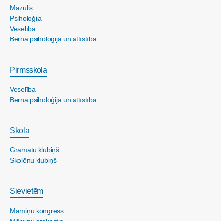
Mazulis
Psiholoģija
Veselība
Bērna psiholoģija un attīstība
Pirmsskola
Veselība
Bērna psiholoģija un attīstība
Skola
Grāmatu klubiņš
Skolēnu klubiņš
Sievietēm
Māmiņu kongress
Māmiņu brokastis