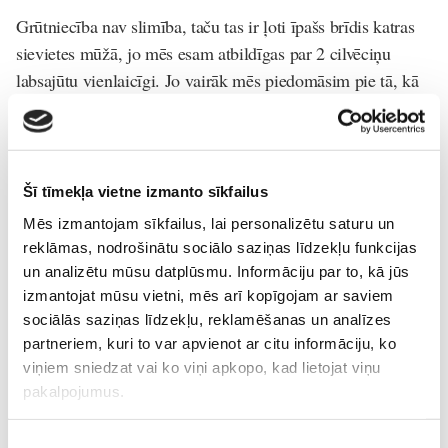
Grūtniecība nav slimība, taču tas ir ļoti īpašs brīdis katras
sievietes mūžā, jo mēs esam atbildīgas par 2 cilvēciņu
labsajūtu vienlaicīgi. Jo vairāk mēs piedomāsim pie tā, kā
kustamies grūtniecības laikā, jo saulaināks gan mums, gan
mazulītim šķitīs gaidīšanas laiks.
Šī tīmekļa vietne izmanto sīkfailus
Foto: Pexels
Mēs izmantojam sīkfailus, lai personalizētu saturu un
reklāmas, nodrošinātu sociālo saziņas līdzekļu funkcijas
un analizētu mūsu datplūsmu. Informāciju par to, kā jūs
izmantojat mūsu vietni, mēs arī kopīgojam ar saviem
1.trimestris
2.trimestris
3.trimestris
sociālās saziņas līdzekļu, reklamēšanas un analīzes
Grūtniecība
partneriem, kuri to var apvienot ar citu informāciju, ko
viņiem sniedzat vai ko viņi apkopo, kad lietojat viņu
Lasi vēl
pakalpojumus.
Piekrišanas