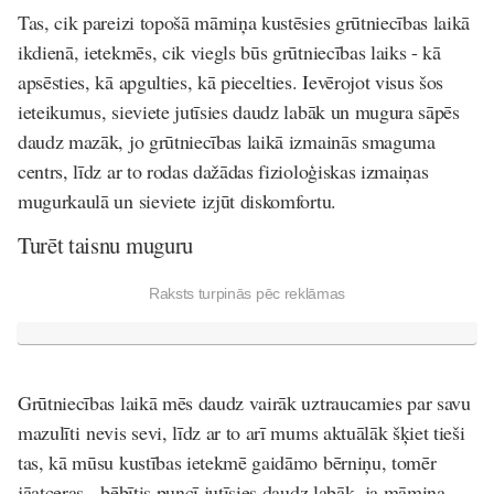
Tas, cik pareizi topošā māmiņa kustēsies grūtniecības laikā
ikdienā, ietekmēs, cik viegls būs grūtniecības laiks - kā
apsēsties, kā apgulties, kā piecelties. Ievērojot visus šos
ieteikumus, sieviete jutīsies daudz labāk un mugura sāpēs
daudz mazāk, jo grūtniecības laikā izmainās smaguma
centrs, līdz ar to rodas dažādas fizioloģiskas izmaiņas
mugurkaulā un sieviete izjūt diskomfortu.
Turēt taisnu muguru
Raksts turpinās pēc reklāmas
Grūtniecības laikā mēs daudz vairāk uztraucamies par savu
mazulīti nevis sevi, līdz ar to arī mums aktuālāk šķiet tieši
tas, kā mūsu kustības ietekmē gaidāmo bērniņu, tomēr
jāatceras - bēbītis puncī jutīsies daudz labāk, ja māmiņa