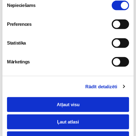
Epidurālā anestēzija
Gaidības
Nepieciešams
izvēle
31. Jul 07:59
Preferences
Statistika
Iepazīstamies -
Superbēbīte Šarlote nāk
Superbēbis 2026!
pasaulē Jūrmalas
Gaidības
Mārketings
slimnīcā
Gaidības
16. May 09:55
09. Jul 09:55
Rādīt detalizēti
Atļaut visu
Ļaut atlasi
Pavasara “ātrās
tievēšanas” modes risks: