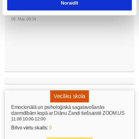
Noraidīt
straujš svara zudums var
izraisīt neauglību
Gaidības
08. May 09:34
Vecāku skola
Emocionālā un psiholoģiskā sagatavošanās
dzemdībām kopā ar Diānu Zandi tiešsaistē ZOOM.US
11.08 10:00-12:00
Brīvo vietu skaits:
9