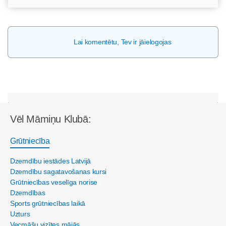
Lai komentētu, Tev ir jāielogojas
Vēl Māmiņu Klubā:
Grūtniecība
Dzemdību iestādes Latvijā
Dzemdību sagatavošanas kursi
Grūtniecības veselīga norise
Dzemdības
Sports grūtniecības laikā
Uzturs
Vecmāšu vizītes mājās