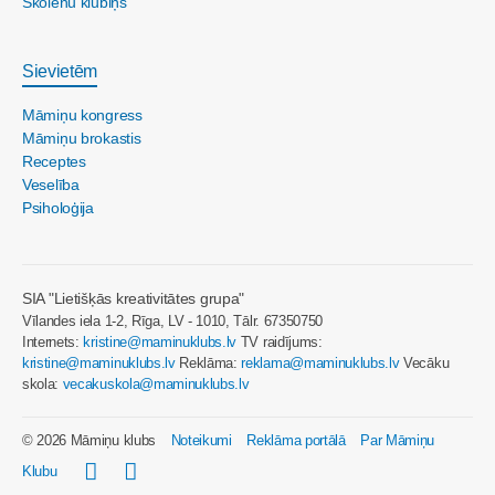
Skolēnu klubiņš
Sievietēm
Māmiņu kongress
Māmiņu brokastis
Receptes
Veselība
Psiholoģija
SIA "Lietišķās kreativitātes grupa"
Vīlandes iela 1-2, Rīga, LV - 1010, Tālr. 67350750
Internets:
kristine@maminuklubs.lv
TV raidījums:
kristine@maminuklubs.lv
Reklāma:
reklama@maminuklubs.lv
Vecāku
skola:
vecakuskola@maminuklubs.lv
© 2026 Māmiņu klubs
Noteikumi
Reklāma portālā
Par Māmiņu
Klubu