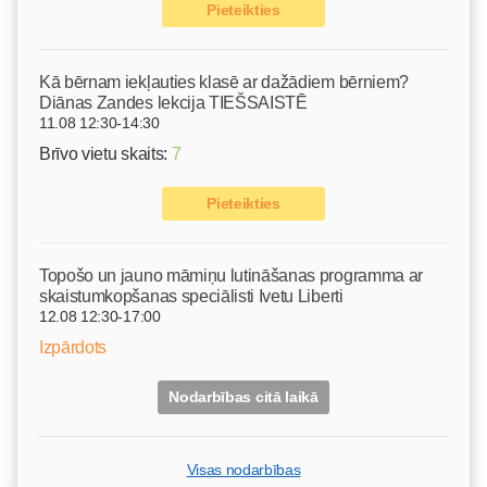
Pieteikties
Kā bērnam iekļauties klasē ar dažādiem bērniem?
Diānas Zandes lekcija TIEŠSAISTĒ
11.08 12:30-14:30
Brīvo vietu skaits:
7
Pieteikties
Topošo un jauno māmiņu lutināšanas programma ar
skaistumkopšanas speciālisti Ivetu Liberti
12.08 12:30-17:00
Izpārdots
Nodarbības citā laikā
Visas nodarbības