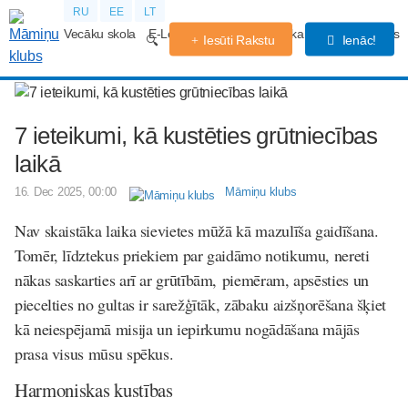
RU
EE
LT
Vecāku skola
E-Lekcijas
Grūtniecības kalendārs
Forums
Iesūti Rakstu
Ienāc!
7 ieteikumi, kā kustēties grūtniecības
laikā
16. Dec 2025, 00:00
Māmiņu klubs
Nav skaistāka laika sievietes mūžā kā mazulīša gaidīšana.
Tomēr, līdztekus priekiem par gaidāmo notikumu, nereti
nākas saskarties arī ar grūtībām, piemēram, apsēsties un
piecelties no gultas ir sarežģītāk, zābaku aizšņorēšana šķiet
kā neiespējamā misija un iepirkumu nogādāšana mājās
prasa visus mūsu spēkus.
Harmoniskas kustības