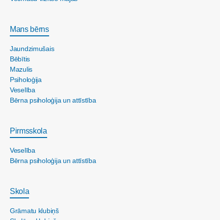
Mans bērns
Jaundzimušais
Bēbītis
Mazulis
Psiholoģija
Veselība
Bērna psiholoģija un attīstība
Pirmsskola
Veselība
Bērna psiholoģija un attīstība
Skola
Grāmatu klubiņš