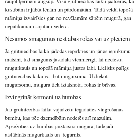
raujot ķermeni augšup. Visu grūtniecības laiku jāatceras, ka
kustībām ir jābūt lēnām un pārdomātām. Tādā veidā topošā
māmiņa izvairīsies gan no nevēlamām sāpēm mugurā, gan
nepatīkamām sajūtām vēderā.
Nesamos smagumus nest abās rokās vai uz pleciem
Ja grūtniecības laikā jādodas iepirkties un jānes iepirkumu
maisiņi, tad smagums jāsadala vienmērīgi, lai neciestu
mugurkauls un topošā māmiņa justos labi. Lielisks palīgs
grūtniecības laikā var būt mugursoma. Uzliekot
mugursomu, mugura tiek iztaisnota, rokas ir brīvas.
Izvingrināt ķermeni uz bumbas
Jau grūtniecības laikā vajadzētu iegādāties vingrošanas
bumbu, kas pēc dzemdībām noderēs arī mazulim.
Apsēžoties uz bumbas jāiztaisno mugura, tādējādi
atslābinās mugurkauls un iegurnis.