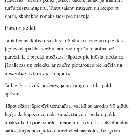
turēs taisnu muguru. Turot taisnu muguru un ieelpojot
gaisu, skābeklis nonāks tieši pie mazuļa.
Pareizi sēdēt
Ja ikdienas darbs ir saistīts ar 8 stundu sēdēšanu pie datora,
jāpievērš īpašība vērība tam, vai topošā māmiņa sēž
pareizi. Lai pareizi apsēstos, jāpieiet pie krēsla, nedaudz
jāpaliecas uz priekšu, ar rokām pieturoties pie krēsla un
apsēžoties, iztaisnojot muguru.
Ja krēsls ir dziļš, noderēs, ja aiz muguras tiks palikts
spilvens.
Tāpat sēžot jāpievērš uzmanība, vai kājas atrodas 90 grādu
leņķī. Ja kājas ir zemāk, vajadzētu zem pēdām palikt
apakšā kādu priekšmetu, piemēram, kasti. Lai atslābinātos
saites, kājas nevajadzētu turēt cieši saspietas, bet gurnu