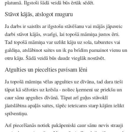
platumā. Ilgstoši šādā veidā būs ērtāk sēdēt.
Stāvot kājās, atslogot muguru
Ja darbs ir saistīts ar ilgstošu stāvēšanu vai mājās jāpaveic
darbi stāvot kājās, svarīgi, lai topošā māmiņa justos ērti.
Tad topošā māmiņa var uzlikt kāju uz sola, taburetes vai
galdiņa, atslābinot saites un ik pa brīdim pamainot vienu un
otru kāju. Šādā veidā būs daudz vieglāk nostāvēt.
Atgulties un piecelties pavisam lēni
Ja topošā māmiņa vēlas apgulties uz dīvāna, tad dara tieši
tāpat kā sēžoties uz krēsla - noliec ķermeni uz priekšu un
caur sānu apgulies dīvānā. Tāpat arī guļus stāvoklī
jāatslābina apaļās saites, tāpēc ieteicams starp kājām ielikt
spilventiņu.
Arī piecelšanās notiek pakāpeniski caur sānu nevis strauji