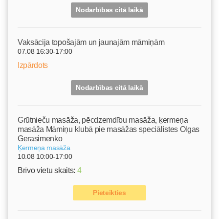
Nodarbības citā laikā
Vaksācija topošajām un jaunajām māmiņām
07.08 16:30-17:00
Izpārdots
Nodarbības citā laikā
Grūtnieču masāža, pēcdzemdību masāža, ķermeņa
masāža Māmiņu klubā pie masāžas speciālistes Olgas
Gerasimenko
Ķermeņa masāža
10.08 10:00-17:00
Brīvo vietu skaits:
4
Pieteikties