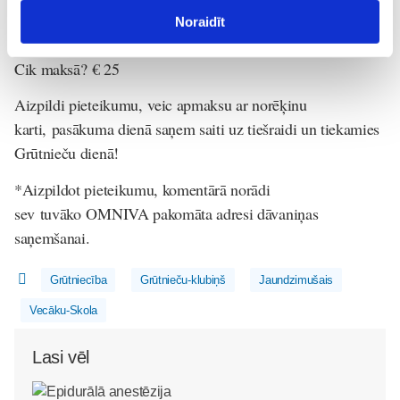
Noraidīt
Kur notiks?
www.maminuklubs.lv
Cik maksā?
€ 25
Aizpildi pieteikumu, veic apmaksu ar norēķinu
karti, pasākuma dienā saņem saiti uz tiešraidi un tiekamies
Grūtnieču dienā!
*Aizpildot pieteikumu, komentārā norādi
sev tuvāko OMNIVA pakomāta adresi dāvaniņas
saņemšanai.
Grūtniecība
Grūtnieču-klubiņš
Jaundzimušais
Vecāku-Skola
Lasi vēl