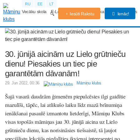
RU
EE
LT
Vecāku skola
E-Lekcijas
Grūtniecības kalendārs
Forums
Iesūti Rakstu
Ienāc!
30. jūnijā aicinām uz Lielo grūtnieču
dienu! Piesakies un tiec pie
garantētām dāvanām!
29. Jun 2022, 00:36
Māmiņu klubs
Šajā vasarā daudzām ģimenēm piepulcēsies ilgi gaidītie
mazulīši, tāpēc, lai atlikušo laiku līdz mazā brīnumiņa
ienākšanai pasaulē izmantotu lietderīgi, Māmiņu Klubs
visas topošās māmiņas jau 30. jūnijā aicina uz Lielo
grūtnieču dienu, kas norisināsies tiešsaistē, tā ļaujot
speciālistu lekcijās piedalīties ikvienai interesentei no