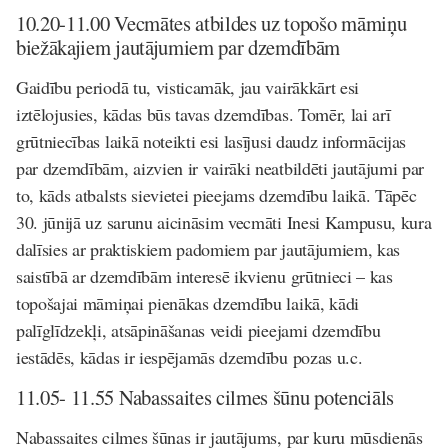
10.20-11.00 Vecmātes atbildes uz topošo māmiņu
biežākajiem jautājumiem par dzemdībām
Gaidību periodā tu, visticamāk, jau vairākkārt esi
iztēlojusies, kādas būs tavas dzemdības. Tomēr, lai arī
grūtniecības laikā noteikti esi lasījusi daudz informācijas
par dzemdībām, aizvien ir vairāki neatbildēti jautājumi par
to, kāds atbalsts sievietei pieejams dzemdību laikā. Tāpēc
30. jūnijā uz sarunu aicināsim vecmāti Inesi Kampusu, kura
dalīsies ar praktiskiem padomiem par jautājumiem, kas
saistībā ar dzemdībām interesē ikvienu grūtnieci – kas
topošajai māmiņai pienākas dzemdību laikā, kādi
palīglīdzekļi, atsāpināšanas veidi pieejami dzemdību
iestādēs, kādas ir iespējamās dzemdību pozas u.c.
11.05- 11.55 Nabassaites cilmes šūnu potenciāls
Nabassaites cilmes šūnas ir jautājums, par kuru mūsdienās