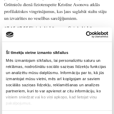
Grūtnieču dienā fizioterapeite Kristīne Asonova atklās
profilaktiskos vingrinājumus, kas ļaus saglabāt staltu stāju
un izvairīties no veselības sarežģījumiem.
17.15-17.55 Fizioloģiskās un nefizioloģiskās
pārmaiņas grūtniecības laikā un pēcdzemdību
periodā
Mazuļa gaidīšanas laiks ir īpašs, ne tikai emocijām, bet arī
Šī tīmekļa vietne izmanto sīkfailus
pārmaiņām bagāts laiks ikvienas sievietes dzīvē.
Mēs izmantojam sīkfailus, lai personalizētu saturu un
Grūtniecība ir pārbaudījums sievietes ķermenim un mainās
reklāmas, nodrošinātu sociālo saziņas līdzekļu funkcijas
it viss- ķermeņa aprises, parādās strijas, pieaug svars..
un analizētu mūsu datplūsmu. Informāciju par to, kā jūs
Ginekoloģe, dzemdību speciālists Veselības centrs 4, Ogres
izmantojat mūsu vietni, mēs arī kopīgojam ar saviem
rajona slimnīca, P. Stradiņa KUS, RSU Dr. Jeļizaveta
sociālās saziņas līdzekļu, reklamēšanas un analīzes
partneriem, kuri to var apvienot ar citu informāciju, ko
Murzina savā lekcijā 30.jūnijā pastāstīs vairāk par
viņiem sniedzat vai ko viņi apkopo, kad lietojat viņu
fizioloģiskām un nefizioloģiskās pārmaiņām grūtniecības
pakalpojumus.
laikā un pēcdzemdību periodā.