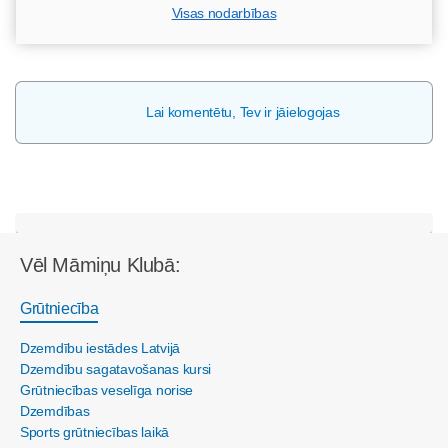
Visas nodarbības
Lai komentētu, Tev ir jāielogojas
Vēl Māmiņu Klubā:
Grūtniecība
Dzemdību iestādes Latvijā
Dzemdību sagatavošanas kursi
Grūtniecības veselīga norise
Dzemdības
Sports grūtniecības laikā