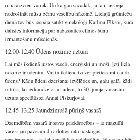
runā aizvien vairāk. Un kā gan savādāk, ja tā ir iespēja
nodrošināt mūsu bērnu veselību nākotnē. Lielajā grūtnieču
dienā tev būs iespēja satikt ginekoloģi Karlīnu Elksni, kura
dalīsies informācijā par nabassaites cilmes šūnu
izmantošanu mūsdienās.
12.00-12.40 Ūdens nozīme uzturā
Lai mēs ikdienā justos veseli, enerģiski un moži, ļoti liela
nozīme ir ūdenim. Vai tu ikdienā izdzer pietiekami daudz
ūdens? Kādu ūdeni dzeršanai izvēlēties un, galu galā, kādi
ir triki, lai iedraudzētos ar ūdeni, to 30. jūnijā vaicāsim
uztura speciālistei Annai Piskurjovai.
12.45-13.25 Jaundzimušā pūriņš vasarā
Dzemdībām vasarā ir savas priekšrocības – ar mazulīti
varēsi jau pavisam drīz doties ratu pastaigās,
nesatraucoties, ka laikapstākļi ir nelabvēlīgi, kā tas var būt