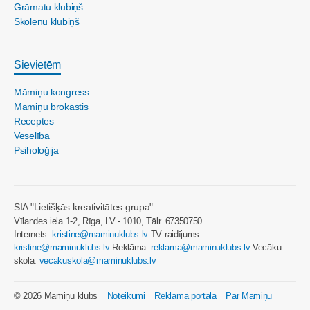
Grāmatu klubiņš
Skolēnu klubiņš
Sievietēm
Māmiņu kongress
Māmiņu brokastis
Receptes
Veselība
Psiholoģija
SIA "Lietišķās kreativitātes grupa"
Vīlandes iela 1-2, Rīga, LV - 1010, Tālr. 67350750
Internets:
kristine@maminuklubs.lv
TV raidījums:
kristine@maminuklubs.lv
Reklāma:
reklama@maminuklubs.lv
Vecāku
skola:
vecakuskola@maminuklubs.lv
© 2026 Māmiņu klubs
Noteikumi
Reklāma portālā
Par Māmiņu