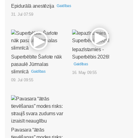
Epidurālā anestēzija
Gaidības
31. Jul 07:59
Iepazīstamies -
Superbēbīte Šarlote nāk
Superbēbis 2026!
pasaulē Jūrmalas
Gaidības
slimnīcā
Gaidības
16. May 09:55
09. Jul 09:55
Pavasara “ātrās
tievēšanas” modes risks: