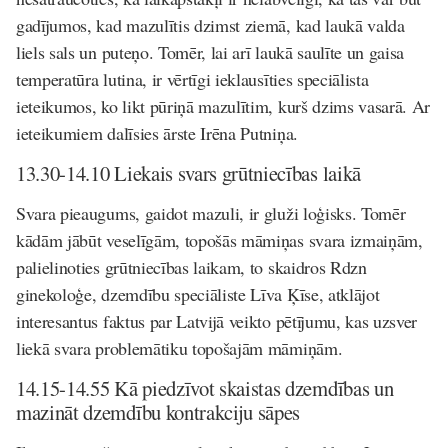
gadījumos, kad mazulītis dzimst ziemā, kad laukā valda
liels sals un puteņo. Tomēr, lai arī laukā saulīte un gaisa
temperatūra lutina, ir vērtīgi ieklausīties speciālista
ieteikumos, ko likt pūriņā mazulītim, kurš dzims vasarā. Ar
ieteikumiem dalīsies ārste Irēna Putniņa.
13.30-14.10 Liekais svars grūtniecības laikā
Svara pieaugums, gaidot mazuli, ir gluži loģisks. Tomēr
kādām jābūt veselīgām, topošās māmiņas svara izmaiņām,
palielinoties grūtniecības laikam, to skaidros Rdzn
ginekoloģe, dzemdību speciāliste Līva Ķīse, atklājot
interesantus faktus par Latvijā veikto pētījumu, kas uzsver
liekā svara problemātiku topošajām māmiņām.
14.15-14.55 Kā piedzīvot skaistas dzemdības un
mazināt dzemdību kontrakciju sāpes