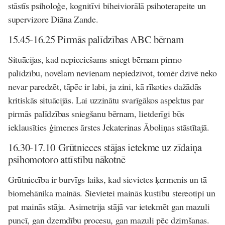
stāstīs psiholoģe, kognitīvi biheiviorālā psihoterapeite un
supervizore Diāna Zande.
15.45-16.25 Pirmās palīdzības ABC bērnam
Situācijas, kad nepieciešams sniegt bērnam pirmo
palīdzību, novēlam nevienam nepiedzīvot, tomēr dzīvē neko
nevar paredzēt, tāpēc ir labi, ja zini, kā rīkoties dažādās
kritiskās situācijās. Lai uzzinātu svarīgākos aspektus par
pirmās palīdzības sniegšanu bērnam, lietderīgi būs
ieklausīties ģimenes ārstes Jekaterinas Āboliņas stāstītajā.
16.30-17.10 Grūtnieces stājas ietekme uz zīdaiņa
psihomotoro attīstību nākotnē
Grūtniecība ir burvīgs laiks, kad sievietes ķermenis un tā
biomehānika mainās. Sievietei mainās kustību stereotipi un
pat mainās stāja. Asimetrija stājā var ietekmēt gan mazuli
puncī, gan dzemdību procesu, gan mazuli pēc dzimšanas.