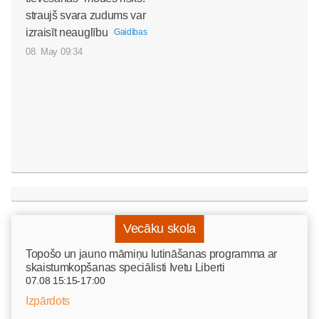
straujš svara zudums var
izraisīt neauglību
Gaidības
08. May 09:34
Vecāku skola
Topošo un jauno māmiņu lutināšanas programma ar
skaistumkopšanas speciālisti Ivetu Liberti
07.08 15:15-17:00
Izpārdots