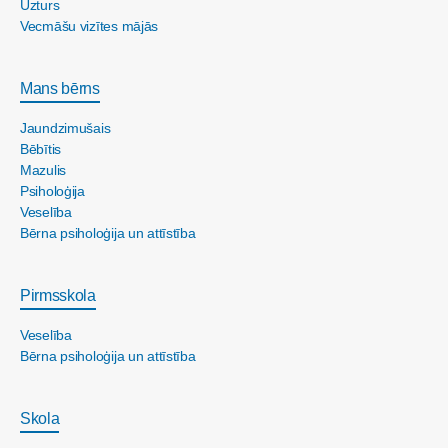
Uzturs
Vecmāšu vizītes mājās
Mans bērns
Jaundzimušais
Bēbītis
Mazulis
Psiholoģija
Veselība
Bērna psiholoģija un attīstība
Pirmsskola
Veselība
Bērna psiholoģija un attīstība
Skola