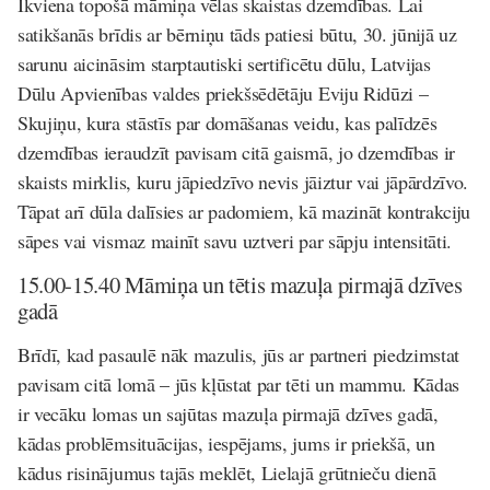
Ikviena topošā māmiņa vēlas skaistas dzemdības. Lai
satikšanās brīdis ar bērniņu tāds patiesi būtu, 30. jūnijā uz
sarunu aicināsim starptautiski sertificētu dūlu, Latvijas
Dūlu Apvienības valdes priekšsēdētāju Eviju Ridūzi –
Skujiņu, kura stāstīs par domāšanas veidu, kas palīdzēs
dzemdības ieraudzīt pavisam citā gaismā, jo dzemdības ir
skaists mirklis, kuru jāpiedzīvo nevis jāiztur vai jāpārdzīvo.
Tāpat arī dūla dalīsies ar padomiem, kā mazināt kontrakciju
sāpes vai vismaz mainīt savu uztveri par sāpju intensitāti.
15.00-15.40 Māmiņa un tētis mazuļa pirmajā dzīves
gadā
Brīdī, kad pasaulē nāk mazulis, jūs ar partneri piedzimstat
pavisam citā lomā – jūs kļūstat par tēti un mammu. Kādas
ir vecāku lomas un sajūtas mazuļa pirmajā dzīves gadā,
kādas problēmsituācijas, iespējams, jums ir priekšā, un
kādus risinājumus tajās meklēt, Lielajā grūtnieču dienā