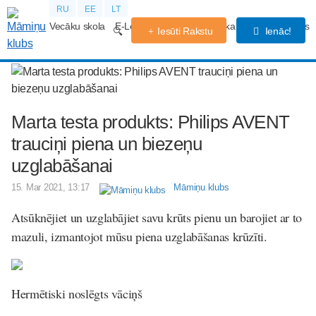
RU
EE
LT
Vecāku skola
E-Lekcijas
Grūtniecības kalendārs
Forums
Iesūti Rakstu
Ienāc!
Marta testa produkts: Philips AVENT
trauciņi piena un biezeņu
uzglabāšanai
15. Mar 2021, 13:17
Māmiņu klubs
Atsūknējiet un uzglabājiet savu krūts pienu un barojiet ar to
mazuli, izmantojot mūsu piena uzglabāšanas krūzīti.
Hermētiski noslēgts vāciņš