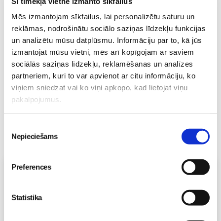
Šī tīmekļa vietne izmanto sīkfailus
Iegūsti vairāk laika sev ar
Mēs izmantojam sīkfailus, lai personalizētu saturu un
Philips Avent mazuļa
reklāmas, nodrošinātu sociālo saziņas līdzekļu funkcijas
uzraudzības ierīci
Bēbītis
un analizētu mūsu datplūsmu. Informāciju par to, kā jūs
29. Jun 19:52
izmantojat mūsu vietni, mēs arī kopīgojam ar saviem
sociālās saziņas līdzekļu, reklamēšanas un analīzes
partneriem, kuri to var apvienot ar citu informāciju, ko
viņiem sniedzat vai ko viņi apkopo, kad lietojat viņu
pakalpojumus.
Piekrišanas
Nepieciešams
izvēle
Preferences
Vecāku skola
Grūtnieču masāža, pēcdzemdību masāža, ķermeņa
masāža Māmiņu klubā pie masāžas speciālistes Olgas
Statistika
Gerasimenko
Ķermeņa masāža