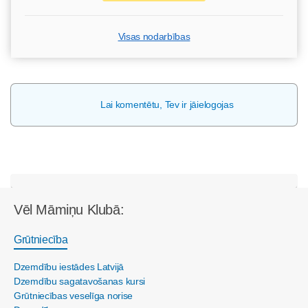
Visas nodarbības
Lai komentētu, Tev ir jāielogojas
Vēl Māmiņu Klubā:
Grūtniecība
Dzemdību iestādes Latvijā
Dzemdību sagatavošanas kursi
Grūtniecības veselīga norise