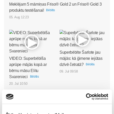
Meklējam 5 māmiņas Friso® Gold 2 un Friso® Gold 3
produktu testēšanai!
Bēbītis
05. Aug 12:23
Superbēbīte Šarlote jau
VIDEO: Superbēbīša
mājās: kā ģimene iejūtas
aprūpe mājās kopā ar
dzīvē četratā?
Bēbītis
bērnu māsu Elitu
09. Jul 09:58
Svarenieci
Bēbītis
20. Jul 10:50