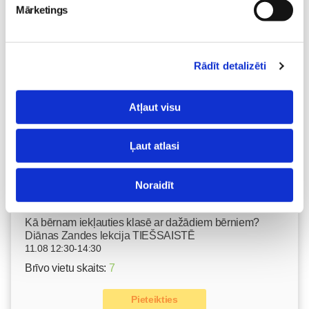
10.08 11:30-15:30
Mārketings
Izpārdots
Nodarbības citā laikā
Rādīt detalizēti
Emocionālā un psiholoģiskā sagatavošanās
Atļaut visu
dzemdībām kopā ar Diānu Zandi tiešsaistē ZOOM.US
11.08 10:00-12:00
Brīvo vietu skaits:
9
Ļaut atlasi
Pieteikties
Noraidīt
Kā bērnam iekļauties klasē ar dažādiem bērniem?
Diānas Zandes lekcija TIEŠSAISTĒ
11.08 12:30-14:30
Brīvo vietu skaits:
7
Pieteikties