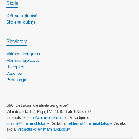
Skola
Grāmatu klubiņš
Skolēnu klubiņš
Sievietēm
Māmiņu kongress
Māmiņu brokastis
Receptes
Veselība
Psiholoģija
SIA "Lietišķās kreativitātes grupa"
Vīlandes iela 1-2, Rīga, LV - 1010, Tālr. 67350750
Internets:
kristine@maminuklubs.lv
TV raidījums:
kristine@maminuklubs.lv
Reklāma:
reklama@maminuklubs.lv
Vecāku
skola:
vecakuskola@maminuklubs.lv