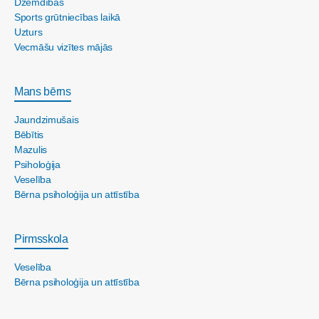
Dzemdības
Sports grūtniecības laikā
Uzturs
Vecmāšu vizītes mājās
Mans bērns
Jaundzimušais
Bēbītis
Mazulis
Psiholoģija
Veselība
Bērna psiholoģija un attīstība
Pirmsskola
Veselība
Bērna psiholoģija un attīstība