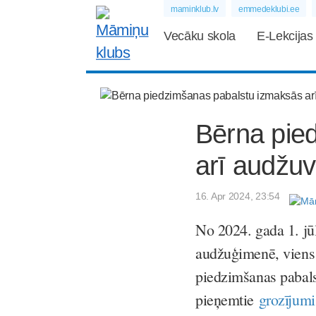
maminklub.lv
emmedeklubi.ee
Vecāku skola
E-Lekcijas
Bērna pie
arī audžu
16. Apr 2024, 23:54
No 2024. gada 1. jū
audžuģimenē, vien
piedzimšanas pabals
pieņemtie
grozījumi