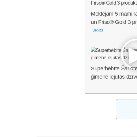
Meklējam 5 māmiņa
un Friso® Gold 3 pr
Bēbītis
Superbēbīte Šarlote
ģimene iejūtas dzīv