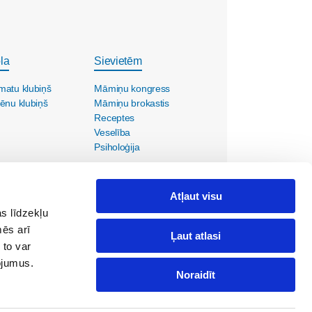
la
Sievietēm
matu klubiņš
Māmiņu kongress
ēnu klubiņš
Māmiņu brokastis
Receptes
Veselība
Psiholoģija
Atļaut visu
s līdzekļu
mēs arī
Ļaut atlasi
 to var
pojumus.
Noraidīt
ola@maminuklubs.lv