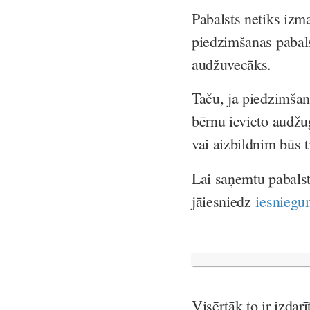
Pabalsts netiks izm
piedzimšanas pabalst
audžuvecāks.
Taču, ja piedzimša
bērnu ievieto audžu
vai aizbildnim būs 
Lai saņemtu pabals
jāiesniedz
iesniegu
Visērtāk to ir izdar