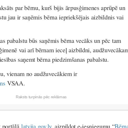
aksāts par bērnu, kurš bijis ārpusģimenes aprūpē un
u jau ir saņēmis bērna iepriekšējais aizbildnis vai
nas pabalstu būs saņēmis bērna vecāks un pēc tam
ģimenē vai arī bērnam ieceļ aizbildni, audžuvecāka
tiesības saņemt bērna piedzimšanas pabalstu.
tu, vienam no audžuvecākiem ir
ms
VSAA.
Raksts turpinās pēc reklāmas
īt portālā
latvija.gov.lv
, aizpildot e-iesniegumu “
Bērn