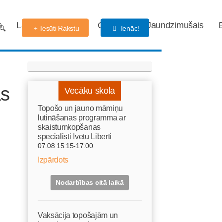
s
Labdarības fonds
Gaidības
Jaundzimušais
Iesūti Rakstu
Ienāc!
ās
Vecāku skola
Topošo un jauno māmiņu
lutināšanas programma ar
skaistumkopšanas
speciālisti Ivetu Liberti
07.08 15:15-17:00
Izpārdots
Nodarbības citā laikā
Vaksācija topošajām un