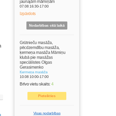
jaunajām māmiņām
07.08 16:30-17:00
Izpārdots
Nodarbības citā laikā
Grūtnieču masāža,
m
pēcdzemdību masāža,
ķermeņa masāža Māmiņu
klubā pie masāžas
speciālistes Olgas
Gerasimenko
Ķermeņa masāža
10.08 10:00-17:00
Brīvo vietu skaits:
4
Pieteikties
a
Visas nodarbības