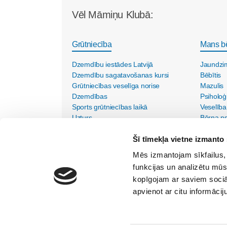
Vēl Māmiņu Klubā:
Grūtniecība
Mans b
Dzemdību iestādes Latvijā
Jaundzi
Dzemdību sagatavošanas kursi
Bēbītis
Grūtniecības veselīga norise
Mazulis
Dzemdības
Psiholoģ
Sports grūtniecības laikā
Veselība
Uzturs
Bērna psi
Vecmāšu vizītes mājās
Šī tīmekļa vietne izmanto 
Mēs izmantojam sīkfailus, 
funkcijas un analizētu mūs
kopīgojam ar saviem sociāl
apvienot ar citu informācij
SIA "Lietišķās kreativitātes grupa"
Vīlandes iela 1-2, Rīga, LV - 1010, Tālr. 67350750
Internets:
kristine@maminuklubs.lv
TV raidījums:
krist