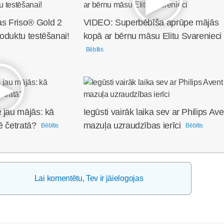
s Friso® Gold 2
VIDEO: Superbēbīša aprūpe mājās
oduktu testēšanai!
kopā ar bērnu māsu Elitu Svarenieci
Bēbītis
 jau mājās: kā
Iegūsti vairāk laika sev ar Philips Ave
ē četratā?
mazuļa uzraudzības ierīci
Bēbītis
Bēbītis
Lai komentētu, Tev ir jāielogojas