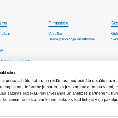
ērns
Pirmsskola
Sko
mušais
Veselība
Grā
Bērna psiholoģija un attīstība
Skol
ija
holoģija un attīstība
sīkfailus
lai personalizētu saturu un reklāmas, nodrošinātu sociālo saziņa
u datplūsmu. Informāciju par to, kā jūs izmantojat mūsu vietni, 
ās saziņas līdzekļu, reklamēšanas un analīzes partneriem, kuri
u, ko viņiem sniedzat vai ko viņi apkopo, kad lietojat viņu pakal
ine@maminuklubs.lv
Reklāma:
reklama@maminuklubs.lv
Vecāku skola:
vecakusk