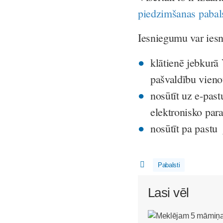
piedzimšanas pabals
Iesniegumu var iesni
klātienē jebkurā
pašvaldību vieno
nosūtīt uz e-pas
elektronisko par
nosūtīt pa pastu
Pabalsti
Lasi vēl