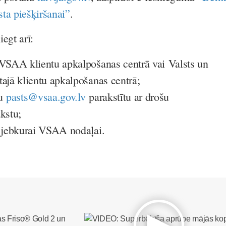
ta piešķiršanai”
.
egt arī:
 VSAA klientu apkalpošanas centrā vai Valsts un
tajā klientu apkalpošanas centrā;
tu
pasts@vsaa.gov.lv
parakstītu ar drošu
akstu;
 jebkurai VSAA nodaļai.