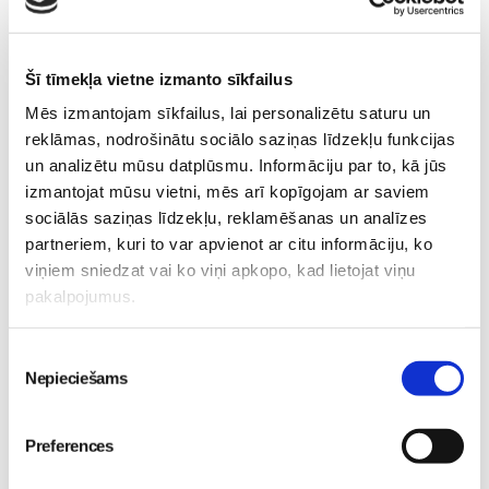
Sievietēm
05. Aug 12:00
Šī tīmekļa vietne izmanto sīkfailus
Mēs izmantojam sīkfailus, lai personalizētu saturu un
reklāmas, nodrošinātu sociālo saziņas līdzekļu funkcijas
un analizētu mūsu datplūsmu. Informāciju par to, kā jūs
izmantojat mūsu vietni, mēs arī kopīgojam ar saviem
Sākam jauno Māmiņu
sociālās saziņas līdzekļu, reklamēšanas un analīzes
Brokastu sezonu 9.
partneriem, kuri to var apvienot ar citu informāciju, ko
septembrī!
Sievietēm
viņiem sniedzat vai ko viņi apkopo, kad lietojat viņu
03. Aug 16:09
pakalpojumus.
Piekrišanas
Nepieciešams
izvēle
Preferences