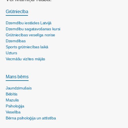
Grūtniecība
Dzemdību iestādes Latvijā
Dzemdību sagatavošanas kursi
Grūtniecības veselīga norise
Dzemdības
Sports grūtniecības laikā
Uzturs
Vecmāšu vizītes mājās
Mans bērns
Jaundzimušais
Bēbītis
Mazulis
Psiholoģija
Veselība
Bērna psiholoģija un attīstība