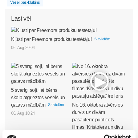
Veselības-klubiņš
Lasi vēl
Kļūsti par Freemore produktu testētāju!
Sievietēm
06. Aug 20:04
5 svarīgi soļi, lai bērns
skolā atgrieztos vesels un
gatavs mācībām
No 16. oktobra atvērsies
Sievietēm
durvis uz divām
06. Aug 10:24
pasaulēm: publicēts
filmas “Kristofers un divu
pasauļu atslēga” treileris