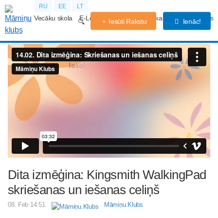
RU
EE
LT
Vecāku skola
E-Lekcijas
Grūtniecības kalendārs
Forums
Iesūti Rakstu
Ienāc!
Dita izmēģina: Kingsmith WalkingPad
skriešanas un iešanas celiņš
08. Feb 14:51
Māmiņu.Klubs