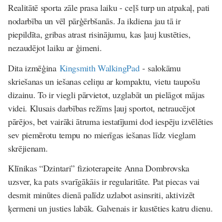
Realitātē sporta zāle prasa laiku - ceļš turp un atpakaļ, pati
nodarbība un vēl pārģērbšanās. Ja ikdiena jau tā ir
piepildīta, gribas atrast risinājumu, kas ļauj kustēties,
nezaudējot laiku ar ģimeni.
Dita izmēģina
Kingsmith WalkingPad
- salokāmu
skriešanas un iešanas celiņu ar kompaktu, vietu taupošu
dizainu. To ir viegli pārvietot, uzglabāt un pielāgot mājas
videi. Klusais darbības režīms ļauj sportot, netraucējot
pārējos, bet vairāki ātruma iestatījumi dod iespēju izvēlēties
sev piemērotu tempu no mierīgas iešanas līdz vieglam
skrējienam.
Klīnikas “Dzintari” fizioterapeite Anna Dombrovska
uzsver, ka pats svarīgākāis ir regularitāte. Pat piecas vai
desmit minūtes dienā palīdz uzlabot asinsriti, aktivizēt
ķermeni un justies labāk. Galvenais ir kustēties katru dienu.