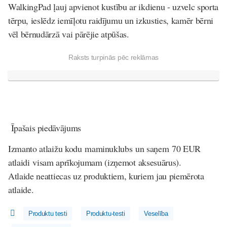
WalkingPad ļauj apvienot kustību ar ikdienu - uzvelc sporta
tērpu, ieslēdz iemīļotu raidījumu un izkusties, kamēr bērni
vēl bērnudārzā vai pārējie atpūšas.
Raksts turpinās pēc reklāmas
Īpašais piedāvājums
Izmanto atlaižu kodu
maminuklubs
un saņem
70 EUR
atlaidi
visam aprīkojumam (izņemot aksesuārus).
Atlaide neattiecas uz produktiem, kuriem jau piemērota
atlaide.
Produktu testi
Produktu-testi
Veselība