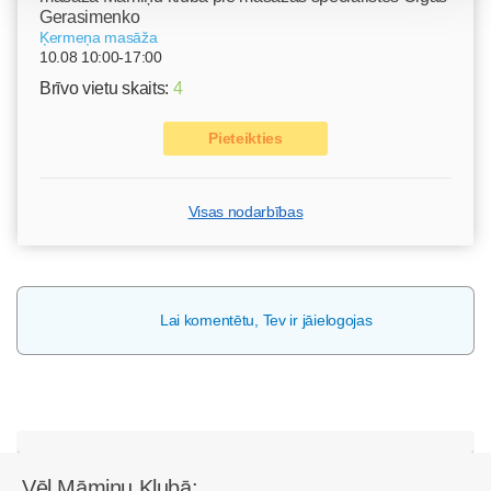
Gerasimenko
Ķermeņa masāža
10.08 10:00-17:00
Brīvo vietu skaits:
4
Pieteikties
Visas nodarbības
Lai komentētu, Tev ir jāielogojas
Vēl Māmiņu Klubā: