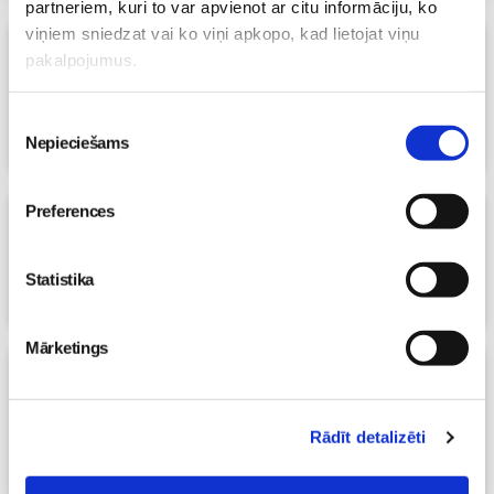
partneriem, kuri to var apvienot ar citu informāciju, ko
viņiem sniedzat vai ko viņi apkopo, kad lietojat viņu
Aizpildi aptauju par Tava bērna
pakalpojumus.
sabiedriskā transporta lietošanas
paradumiem un laimē LEGO!
Piekrišanas
25. Nov 2019, 00:00
Nepieciešams
izvēle
Māmiņu klubs
Preferences
Aukstā laika bieds: sauss gaiss mājoklī
20. Nov 2019, 00:00
Māmiņu klubs
Statistika
Mārketings
Aicinām piedalīties aptaujā un dalīties
savā pieredzē par aktuālo tēmu - jauno
māmiņu darba iespējas pēc BKA!
Rādīt detalizēti
09. Sep 2019, 00:00
Māmiņu klubs