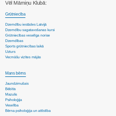
Vēl Māmiņu Klubā:
Grūtniecība
Dzemdību iestādes Latvijā
Dzemdību sagatavošanas kursi
Grūtniecības veselīga norise
Dzemdības
Sports grūtniecības laikā
Uzturs
Vecmāšu vizītes mājās
Mans bērns
Jaundzimušais
Bēbītis
Mazulis
Psiholoģija
Veselība
Bērna psiholoģija un attīstība