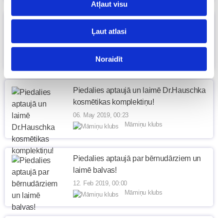
Atļaut visu
APTAUJA vecākiem, kuru bērni lieto
Ļaut atlasi
piena maisījumu
16. May 2019, 10:15
Māmiņu klubs
Noraidīt
Piedalies aptaujā un laimē Dr.Hauschka
kosmētikas komplektiņu!
06. May 2019, 00:23
Māmiņu klubs
Piedalies aptaujā par bērnudārziem un
laimē balvas!
12. Feb 2019, 00:00
Māmiņu klubs