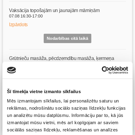
Vaksācija topošajām un jaunajām māmiņām
07.08 16:30-17:00
Izpārdots
Nodarbības citā laikā
Grūtnieču masāža, pēcdzemdību masāža, ķermeņa
masāža Māmiņu klubā pie masāžas speciālistes Olgas
Gerasimenko
Ķermeņa masāža
10.08 10:00-17:00
Brīvo vietu skaits:
4
Šī tīmekļa vietne izmanto sīkfailus
Mēs izmantojam sīkfailus, lai personalizētu saturu un
Pieteikties
reklāmas, nodrošinātu sociālo saziņas līdzekļu funkcijas
un analizētu mūsu datplūsmu. Informāciju par to, kā jūs
izmantojat mūsu vietni, mēs arī kopīgojam ar saviem
Visas nodarbības
sociālās saziņas līdzekļu, reklamēšanas un analīzes