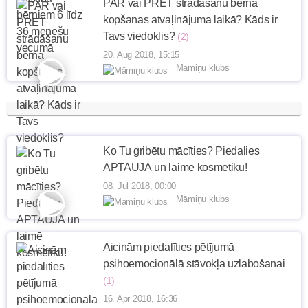
PAR vai PRET strādāšanu bērna
kopšanas atvaļinājuma laikā? Kāds ir
Tavs viedoklis?
(2)
20. Aug 2018, 15:15
Māmiņu klubs
Ko Tu gribētu mācīties? Piedalies
APTAUJĀ un laimē kosmētiku!
08. Jul 2018, 00:00
Māmiņu klubs
Aicinām piedalīties pētījumā
psihoemocionālā stāvokļa uzlabošanai
(1)
16. Apr 2018, 16:36