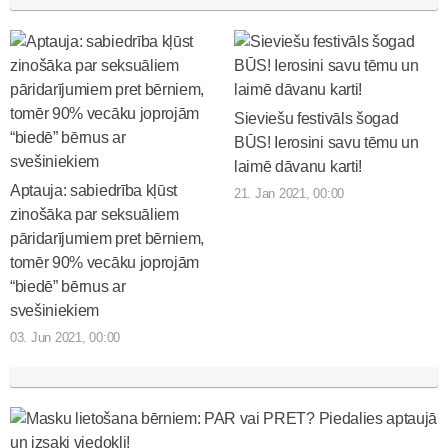
Sieviešu festivāls šogad
BŪS! Ierosini savu tēmu un
laimē dāvanu karti!
Aptauja: sabiedrība kļūst
21. Jan 2021, 00:00
zinošāka par seksuāliem
pāridarījumiem pret bērniem,
tomēr 90% vecāku joprojām
“biedē” bērnus ar
svešiniekiem
03. Jun 2021, 00:00