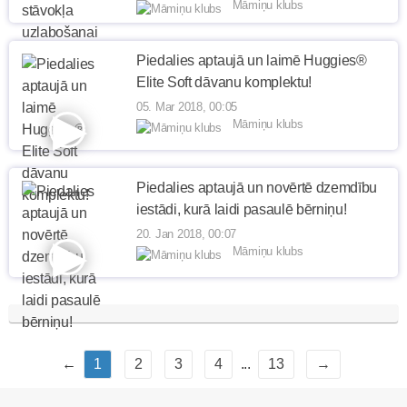
Māmiņu klubs
Piedalies aptaujā un laimē Huggies®
Elite Soft dāvanu komplektu!
05. Mar 2018, 00:05
Māmiņu klubs
Piedalies aptaujā un novērtē dzemdību
iestādi, kurā laidi pasaulē bērniņu!
20. Jan 2018, 00:07
Māmiņu klubs
←
1
2
3
4
...
13
→