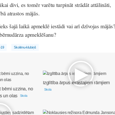
ikai divi, es tomēr varētu turpināt strādāt attālināti,
ībā atrastos mājās.
eks šajā laikā apmeklē iestādi vai arī dzīvojas mājās
k bērnudārza apmeklēšanu?
-19
Skolēnu-klubiņš
Izglītība ārpus ierastajiem rāmjiem
t bērni uzzina, no
Skola
s un olas
Skola