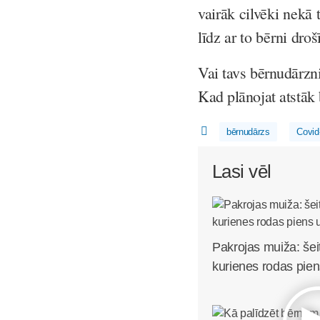
vairāk cilvēki nekā t
līdz ar to bērni droš
Vai tavs bērnudārzni
Kad plānojat atstā
bērnudārzs
Covid
Lasi vēl
Pakrojas muiža: šei
kurienes rodas pien