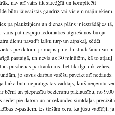
rāk, nav arī vairs tik sarežģīti un komplicēti
ldē būtu jāiesaistās gandrīz vai visiem mājiniekiem.
cies pa plauktiņiem un dienas plāns ir iestrādājies tā,
i, vairs pat nespēju iedomāties atgriešanos biroja
tru dienu pavadīt laiku turp un atpakaļ, sēdēt
ietas pie datora, jo mājās pa vidu strādāšanai var ar
arīgā pastaigā, un nevis uz 30 minūtēm, kā to atļauj
ais pusdienas pārtraukums, bet tik ilgi, cik vēlies,
tundām, jo savus darbus varēšu paveikt arī nedaudz
ā laikā būtu neprātīgs tas vadītājs, kurš neņemtu vēr
ir bērni un pieprasītu bezierunu paklausību, no 9.00 
s sēdēt pie datora un ar sekundes simtdaļas precizitā
adības e-pastiem. Es tiešām ceru, ka jūsu vadītāji, ja