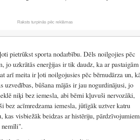
Raksts turpinās pēc reklāmas
oti pietrūkst sporta nodarbību. Dēls noilgojies pēc
, jo uzkrātās enerģijas ir tik daudz, ka ar pastaigām
pat arī meita ir ļoti noilgojusies pēc bērnudārza un, k
s uzvedības, būšana mājās ir jau nogurdinājusi, jo
eklē niķi bez iemesla, abi bērni kļuvuši nervozāki,
ši bez acīmredzama iemesla, jūtīgāk uztver katru
, kas visbiežāk beidzas ar histēriju, pārdzīvojumiem
 nemīli".