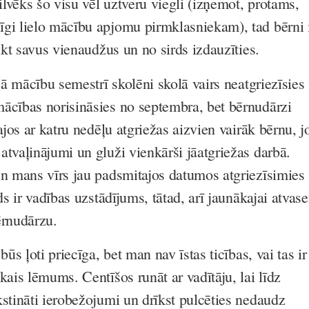
cilvēks šo visu vēl uztveru viegli (izņemot, protams,
gi lielo mācību apjomu pirmklasniekam), tad bērni 
tikt savus vienaudžus un no sirds izdauzīties.
ajā mācību semestrī skolēni skolā vairs neatgriezīsies
ācības norisināsies no septembra, bet bērnudārzi
Tajos ar katru nedēļu atgriežas aizvien vairāk bērnu, j
atvaļinājumi un gluži vienkārši jāatgriežas darbā.
un mans vīrs jau padsmitajos datumos atgriezīsimies
ds ir vadības uzstādījums, tātad, arī jaunākajai atvase
ērnudārzu.
būs ļoti priecīga, bet man nav īstas ticības, vai tas ir
kais lēmums. Centīšos runāt ar vadītāju, lai līdz
kstināti ierobežojumi un drīkst pulcēties nedaudz