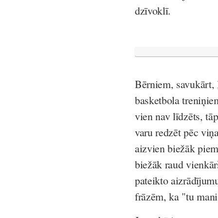
dzīvoklī.
Bērniem, savukārt, ļ
basketbola treniņiem
vien nav līdzēts, tā
varu redzēt pēc viņa
aizvien biežāk piem
biežāk raud vienkār
pateikto aizrādījumu
frāzēm, ka "tu mani