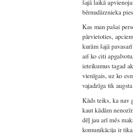
šajā laikā apvienoj
bērnudārznieka pies
Kas man pašai person
pārvietoties, apciem
kurām šajā pavasarī 
arī ko citi apgalvot
ieteikumus tagad ak
vienīgais, uz ko esm
vajadzīga tik augst
Kāds teiks, ka nav g
kaut kādām nenozīm
dēļ jau arī mēs mak
komunikācija ir tik