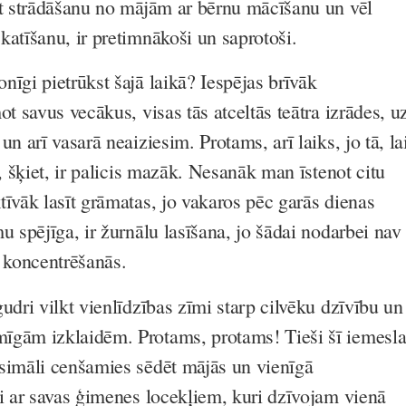
at strādāšanu no mājām ar bērnu mācīšanu un vēl
katīšanu, ir pretimnākoši un saprotoši.
īgi pietrūkst šajā laikā? Iespējas brīvāk
ot savus vecākus, visas tās atceltās teātra izrādes, u
un arī vasarā neaiziesim. Protams, arī laiks, jo tā, la
u, šķiet, ir palicis mazāk. Nesanāk man īstenot citu
tīvāk lasīt grāmatas, jo vakaros pēc garās dienas
u spējīga, ir žurnālu lasīšana, jo šādai nodarbei nav
a koncentrēšanās.
udri vilkt vienlīdzības zīmi starp cilvēku dzīvību un
īgām izklaidēm. Protams, protams! Tieši šī iemesl
simāli cenšamies sēdēt mājās un vienīgā
ai ar savas ģimenes locekļiem, kuri dzīvojam vienā