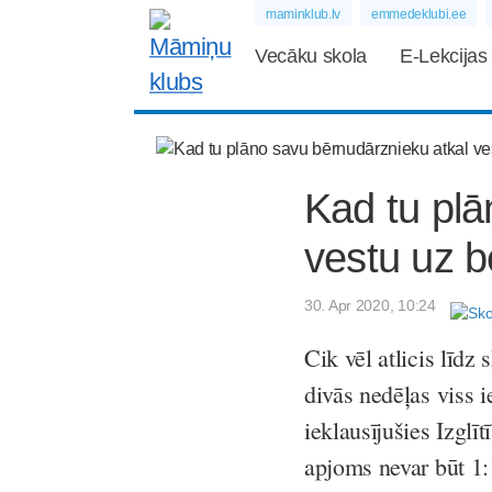
maminklub.lv
emmedeklubi.ee
Vecāku skola
E-Lekcijas
Kad tu plā
vestu uz 
30. Apr 2020, 10:24
Cik vēl atlicis līdz
divās nedēļas viss ie
ieklausījušies Izglī
apjoms nevar būt 1:1