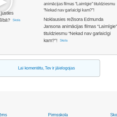
justies
Noklausies režisora Edmunda
šībā?
Skola
Jansona animācijas filmas “Laimīgie
tituldziesmu “Nekad nav garlaicīgi
kam?”!
Skola
Lai komentētu, Tev ir jāielogojas
ērns
Pirmsskola
Sko