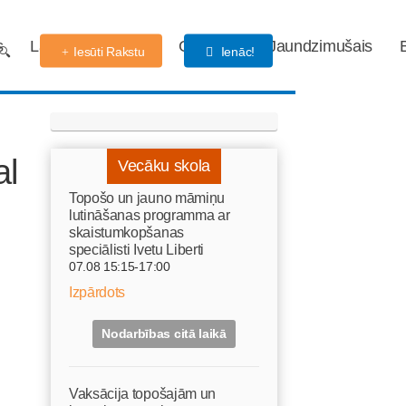
s
Labdarības fonds
Gaidības
Jaundzimušais
Iesūti Rakstu
Ienāc!
al
Vecāku skola
Topošo un jauno māmiņu
lutināšanas programma ar
skaistumkopšanas
speciālisti Ivetu Liberti
07.08 15:15-17:00
Izpārdots
Nodarbības citā laikā
Vaksācija topošajām un