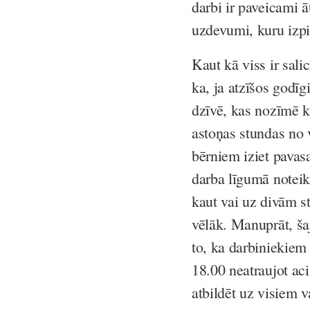
darbi ir paveicami āt
uzdevumi, kuru izpi
Kaut kā viss ir sali
ka, ja atzīšos godīg
dzīvē, kas nozīmē ka
astoņas stundas no v
bērniem iziet pavas
darba līgumā noteikt
kaut vai uz divām s
vēlāk. Manuprāt, šaj
to, ka darbiniekiem 
18.00 neatraujot aci
atbildēt uz visiem v