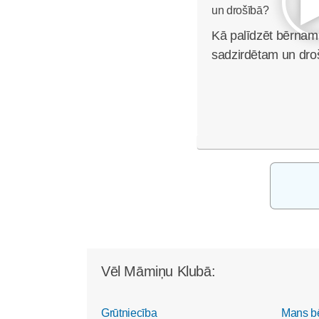
Kā palīdzēt bērnam 
sadzirdētam un dro
Vēl Māmiņu Klubā:
Grūtniecība
Mans b