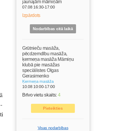
jaunajām māmiņām
07.08 16:30-17:00
Izpārdots
Nodarbības citā laikā
Grūtnieču masāža,
pēcdzemdību masāža,
ķermeņa masāža Māmiņu
klubā pie masāžas
speciālistes Olgas
Gerasimenko
Ķermeņa masāža
10.08 10:00-17:00
ā
Brīvo vietu skaits:
4
-
Pieteikties
ti
Visas nodarbības