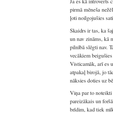
Ja es kā introverts 
pirmā mēneša nežēlī
ļoti noilgojušies sa
Skaidrs ir tas, ka š
un nav zināms, kā m
pilnībā slēgti nav. 
vecākiem beigušies 
Visticamāk, arī es 
atpakaļ birojā, jo tā
nāksies doties uz b
Viņa par to noteikti 
pareizākais un foršā
brīdim, kad tiek mī