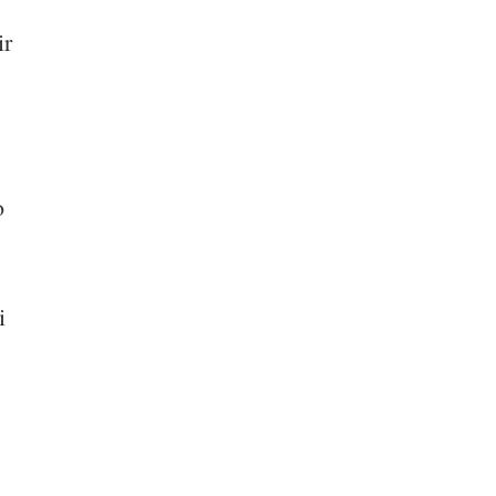
ir
o
i