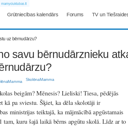
mamyciuklubas.lt
Grūtniecības kalendārs
Forums
TV un Tiešraide
no savu bērnudārznieku atk
bērnudārzu?
SkolēnaMamma
 skolas beigām? Mēnesis? Lieliski! Tiesa, pēdējās
t kā pa sviestu. Šķiet, ka dēla skolotāji ir
tības ministrijas teiktajā, ka mājmācībā apgūstamais
 tam, kuru šajā laikā bērns apgūtu skolā. Līdz ar to