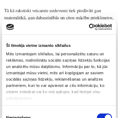
Tā kā rakstiski veicamie uzdevumi tiek piedāvāti gan
matemātikā, gan dabaszinībās un citos mācību priekšmetos,
tad svarīgi skolēniem prasīt ievērot vienotas prasības rakstu
darbu organizēšanai, noformēšanai, labošanai, rakstu
kultūras normu ievērošanai.
Šī tīmekļa vietne izmanto sīkfailus
Mēs izmantojam sīkfailus, lai personalizētu saturu un
"Tas sekmēs skolēna ieradumu strādāt sistemātiski, rūpīgi,
reklāmas, nodrošinātu sociālo saziņas līdzekļu funkcijas
veidot glītus, salasāmus rakstu darbus, kā arī palīdzēs
un analizētu mūsu datplūsmu. Informāciju par to, kā jūs
izmantojat mūsu vietni, mēs arī kopīgojam ar saviem
pilnveidot ortogrāfijas un interpunkcijas prasmes, kas
sociālās saziņas līdzekļu, reklamēšanas un analīzes
apgūtas valodas mācībās, izprast, ka rokraksts ir arī viena
partneriem, kuri to var apvienot ar citu informāciju, ko
no cilvēka kā personības kultūras iezīmēm," iesaka
viņiem sniedzat vai ko viņi apkopo, kad lietojat viņu
profesore.
pakalpojumus.
Piekrišanas
Ja tiek saskaņoti rakstu darbu veidi latviešu valodas un citu
Nepieciešams