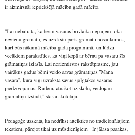
ir aizmirsuši iepriekšējā mācību gadā mācīto.
"Lai nebūtu tā, ka bērni vasaras brīvlaikā nepaņem rokā
nevienu grāmatu, es uzrakstu pāris grāmatu nosaukumus,
kuri būs nākamā mācību gada programmā, un lūdzu
vecākiem parakstīties, ka viņi kopā ar bērnu pa vasaru šīs
grāmatiņas izlasīs. Lai neaizmirstos rakstītprasme, jau
vairākus gadus bērni veido savas grāmatiņas "Mana
vasara", kurā viņi uzraksta savus spilgtākos vasaras
piedzīvojumus. Rudenī, atnākot uz skolu, veidojam
grāmatiņu izstādi," stāsta skolotāja.
Pedagoģe uzskata, ka
nedrīkst atteikties no tradicionālajiem
tekstiem
, pārejot tikai uz mūsdienīgiem. "Ir jālasa pasakas,