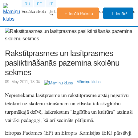
RU
EE
LT
Vecāku skola
E-Lekcijas
Grūtniecības kalendārs
Forums
Iesūti Rakstu
Ienāc!
Rakstītprasmes un lasītprasmes
pasliktināšanās pazemina skolēnu
sekmes
09. May 2011, 18:04
Māmiņu klubs
Nepietiekama lasītprasme un rakstītprasme atstāj negatīvu
ietekmi uz skolēnu zināšanām un cilvēka tālākizglītību
turpmākajā dzīvē, laikrakstam "Izglītība un kultūra" atzinuši
vairāki pedagogi, kā arī secināts pētījumā.
Eiropas Padomes (EP) un Eiropas Komisijas (EK) pārstāvji