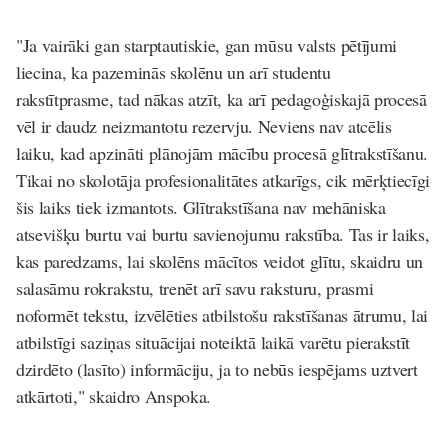
"Ja vairāki gan starptautiskie, gan mūsu valsts pētījumi
liecina, ka pazeminās skolēnu un arī studentu
rakstītprasme, tad nākas atzīt, ka arī pedagoģiskajā procesā
vēl ir daudz neizmantotu rezervju. Neviens nav atcēlis
laiku, kad apzināti plānojām mācību procesā glītrakstīšanu.
Tikai no skolotāja profesionalitātes atkarīgs, cik mērķtiecīgi
šis laiks tiek izmantots. Glītrakstīšana nav mehāniska
atsevišķu burtu vai burtu savienojumu rakstība. Tas ir laiks,
kas paredzams, lai skolēns mācītos veidot glītu, skaidru un
salasāmu rokrakstu, trenēt arī savu raksturu, prasmi
noformēt tekstu, izvēlēties atbilstošu rakstīšanas ātrumu, lai
atbilstīgi saziņas situācijai noteiktā laikā varētu pierakstīt
dzirdēto (lasīto) informāciju, ja to nebūs iespējams uztvert
atkārtoti," skaidro Anspoka.