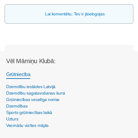
Lai komentētu, Tev ir jāielogojas
Vēl Māmiņu Klubā:
Grūtniecība
Dzemdību iestādes Latvijā
Dzemdību sagatavošanas kursi
Grūtniecības veselīga norise
Dzemdības
Sports grūtniecības laikā
Uzturs
Vecmāšu vizītes mājās