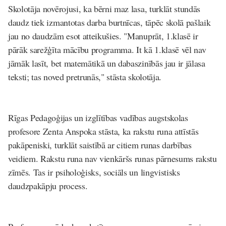
Skolotāja novērojusi, ka bērni maz lasa, turklāt stundās
daudz tiek izmantotas darba burtnīcas, tāpēc skolā pašlaik
jau no daudzām esot atteikušies. "Manuprāt, 1.klasē ir
pārāk sarežģīta mācību programma. It kā 1.klasē vēl nav
jāmāk lasīt, bet matemātikā un dabaszinībās jau ir jālasa
teksti; tas noved pretrunās," stāsta skolotāja.
Rīgas Pedagoģijas un izglītības vadības augstskolas
profesore Zenta Anspoka stāsta, ka rakstu runa attīstās
pakāpeniski, turklāt saistībā ar citiem runas darbības
veidiem. Rakstu runa nav vienkāršs runas pārnesums rakstu
zīmēs. Tas ir psiholoģisks, sociāls un lingvistisks
daudzpakāpju process.