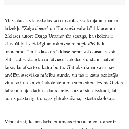
Mazsalacas vidusskolas sākumskolas skolotāja un mācību
līdzekļu "Zaķa ābece" un "Latviešu valoda" 1.klasei un
2.klasei autore Daiga Urbanoviča stāstīja, ka skolēni ir
kļuvuši ļoti steidzīgi un rokrakstam nepievērš lielu
uzmanību. "Ja 1.klasē un 2.klasē bērni vēl cenšas rakstīt
glīti, tad 3.klasē katrā latviešu valodas stundā ir jāatvēl
laiks, lai atkārtotu katru burtu.
Glītrakstīšanai vairs nav
atvēlēta atsevišķa mācību stunda
, un tas ir katra skolotāja
ziņā, vai un kā viņš skolēniem māca rakstību. Es bieži vien,
labojot mājasdarbus, darba beigās uzrakstu divskani, lai
bērns patstāvīgi trenējas glītrakstīšanā," stāsta skolotāja.
Viņa atzīst, ka arī
darba burtnīcas zināmā mērā tomēr ir