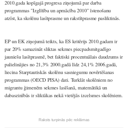
2010.gada kopīgajā progresa ziņojumā par darba
programmas "Izglītība un apmācība 2010" īstenošanu
atzīst, ka skolēnu lasītprasme un rakstītprasme pasliktinās.
EP un EK ziņojumā teikts, ka ES kritērijs 2010.gadam ir
par 20% samazināt sliktas sekmes piecpadsmitgadīgo
jauniešu lasītprasmē, bet faktiski procentuālais daudzums ir
palielinājies no 21,3% 2000.gadā līdz 24,1% 2006.gadā,
liecina Starptautiskās skolēnu sasniegumu novērtēšanas
programmas (OECD PISA) dati. Turklāt skolēniem no
migrantu ģimenēm sekmes lasīšanā, matemātikā un
dabaszinībās ir sliktākas nekā vietējās izcelsmes skolēniem.
Raksts turpinās pēc reklāmas