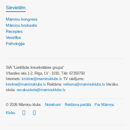
Sievietēm
Māmiņu kongress
Māmiņu brokastis
Receptes
Veselība
Psiholoģija
SIA "Lietišķās kreativitātes grupa"
Vīlandes iela 1-2, Rīga, LV - 1010, Tālr. 67350750
Internets:
kristine@maminuklubs.lv
TV raidījums:
kristine@maminuklubs.lv
Reklāma:
reklama@maminuklubs.lv
Vecāku
skola:
vecakuskola@maminuklubs.lv
© 2026 Māmiņu klubs
Noteikumi
Reklāma portālā
Par Māmiņu
Klubu