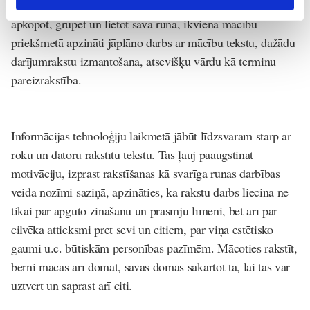
apgūtos paņēmienus iegūt informāciju no teksta, to
apkopot, grupēt un lietot savā runā, ikvienā mācību
priekšmetā apzināti jāplāno darbs ar mācību tekstu, dažādu
darījumrakstu izmantošana, atsevišķu vārdu kā terminu
pareizrakstība.
Informācijas tehnoloģiju laikmetā jābūt līdzsvaram starp ar
roku un datoru rakstītu tekstu.
Tas ļauj paaugstināt
motivāciju, izprast rakstīšanas kā svarīga runas darbības
veida nozīmi saziņā, apzināties, ka rakstu darbs liecina ne
tikai par apgūto zināšanu un prasmju līmeni, bet arī par
cilvēka attieksmi pret sevi un citiem, par viņa estētisko
gaumi u.c. būtiskām personības pazīmēm. Mācoties rakstīt,
bērni mācās arī domāt, savas domas sakārtot tā, lai tās var
uztvert un saprast arī citi.