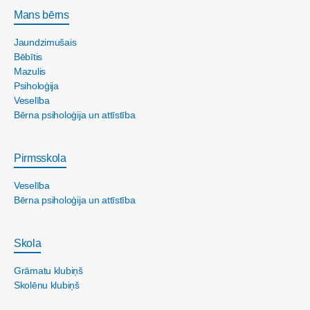
Mans bērns
Jaundzimušais
Bēbītis
Mazulis
Psiholoģija
Veselība
Bērna psiholoģija un attīstība
Pirmsskola
Veselība
Bērna psiholoģija un attīstība
Skola
Grāmatu klubiņš
Skolēnu klubiņš