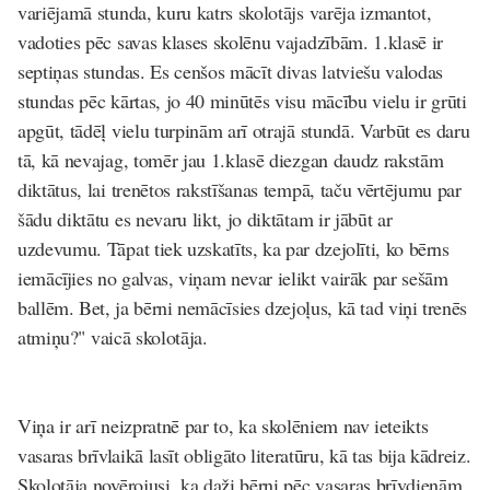
variējamā stunda, kuru katrs skolotājs varēja izmantot,
vadoties pēc savas klases skolēnu vajadzībām. 1.klasē ir
septiņas stundas. Es cenšos mācīt divas latviešu valodas
stundas pēc kārtas, jo 40 minūtēs visu mācību vielu ir grūti
apgūt, tādēļ vielu turpinām arī otrajā stundā. Varbūt es daru
tā, kā nevajag, tomēr jau 1.klasē diezgan daudz rakstām
diktātus, lai trenētos rakstīšanas tempā, taču vērtējumu par
šādu diktātu es nevaru likt, jo diktātam ir jābūt ar
uzdevumu. Tāpat
tiek uzskatīts, ka par dzejolīti, ko bērns
iemācījies no galvas, viņam nevar ielikt vairāk par sešām
ballēm. Bet, ja bērni nemācīsies dzejoļus, kā tad viņi trenēs
atmiņu?
" vaicā skolotāja.
Viņa ir arī neizpratnē par to, ka
skolēniem nav ieteikts
vasaras brīvlaikā lasīt obligāto literatūru
, kā tas bija kādreiz.
Skolotāja novērojusi, ka daži bērni pēc vasaras brīvdienām