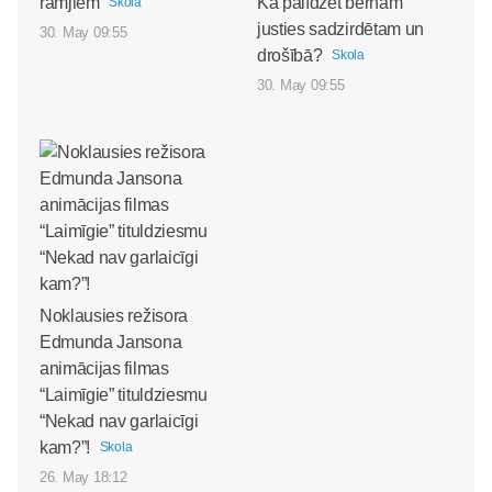
rāmjiem
Kā palīdzēt bērnam
Skola
justies sadzirdētam un
30. May 09:55
drošībā?
Skola
30. May 09:55
Noklausies režisora
Edmunda Jansona
animācijas filmas
“Laimīgie” tituldziesmu
“Nekad nav garlaicīgi
kam?”!
Skola
26. May 18:12