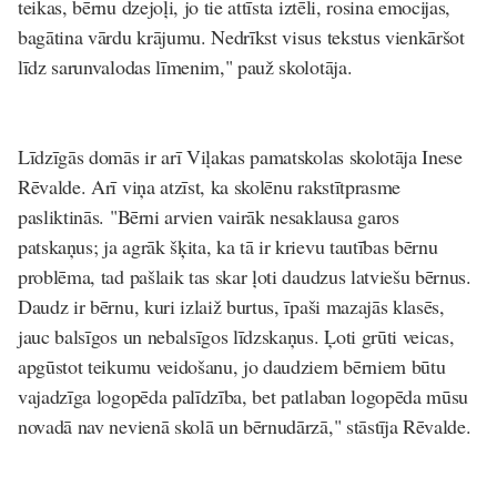
teikas, bērnu dzejoļi, jo tie attīsta iztēli, rosina emocijas,
bagātina vārdu krājumu. Nedrīkst visus tekstus vienkāršot
līdz sarunvalodas līmenim," pauž skolotāja.
Līdzīgās domās ir arī Viļakas pamatskolas skolotāja Inese
Rēvalde. Arī viņa atzīst, ka skolēnu rakstītprasme
pasliktinās. "
Bērni arvien vairāk nesaklausa garos
patskaņus
; ja agrāk šķita, ka tā ir krievu tautības bērnu
problēma, tad pašlaik tas skar ļoti daudzus latviešu bērnus.
Daudz ir bērnu, kuri izlaiž burtus, īpaši mazajās klasēs,
jauc balsīgos un nebalsīgos līdzskaņus. Ļoti grūti veicas,
apgūstot teikumu veidošanu, jo daudziem bērniem būtu
vajadzīga logopēda palīdzība, bet patlaban logopēda mūsu
novadā nav nevienā skolā un bērnudārzā," stāstīja Rēvalde.