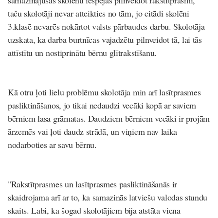
samazinājušas skolēnu iespējas pilnveidot rakstītprasmi
,
taču skolotāji nevar atteikties no tām, jo citādi skolēni
3.klasē nevarēs nokārtot valsts pārbaudes darbu. Skolotāja
uzskata, ka darba burtnīcas vajadzētu pilnveidot tā, lai tās
attīstītu un nostiprinātu bērnu glītrakstīšanu.
Kā otru ļoti lielu problēmu skolotāja min arī lasītprasmes
pasliktināšanos, jo tikai nedaudzi vecāki kopā ar saviem
bērniem lasa grāmatas. Daudziem bērniem vecāki ir projām
ārzemēs vai ļoti daudz strādā, un viņiem nav laika
nodarboties ar savu bērnu.
"Rakstītprasmes un lasītprasmes pasliktināšanās ir
skaidrojama arī ar to, ka
samazinās latviešu valodas stundu
skaits.
Labi, ka šogad skolotājiem bija atstāta viena