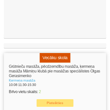
Vecāku skola
Grūtnieču masāža, pēcdzemdību masāža, ķermeņa
masāža Māmiņu klubā pie masāžas speciālistes Olgas
Gerasimenko
Ķermeņa masāža
10.08 11:30-15:30
Brīvo vietu skaits:
2
Pieteikties