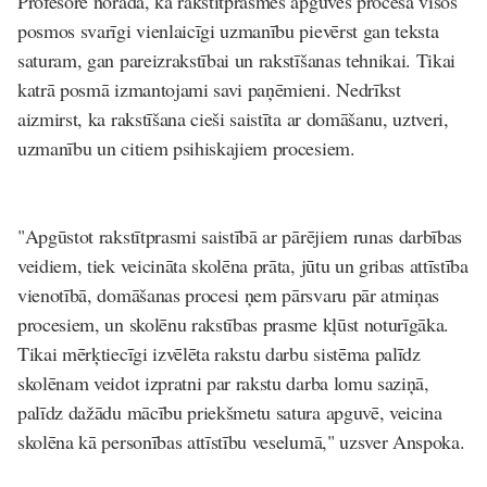
Profesore norāda, ka rakstītprasmes apguves procesā visos
posmos svarīgi vienlaicīgi uzmanību pievērst gan teksta
saturam, gan pareizrakstībai un rakstīšanas tehnikai. Tikai
katrā posmā izmantojami savi paņēmieni. Nedrīkst
aizmirst, ka rakstīšana cieši saistīta ar domāšanu, uztveri,
uzmanību un citiem psihiskajiem procesiem.
"Apgūstot rakstītprasmi saistībā ar pārējiem runas darbības
veidiem, tiek veicināta skolēna prāta, jūtu un gribas attīstība
vienotībā, domāšanas procesi ņem pārsvaru pār atmiņas
procesiem, un skolēnu rakstības prasme kļūst noturīgāka.
Tikai mērķtiecīgi izvēlēta rakstu darbu sistēma palīdz
skolēnam veidot izpratni par rakstu darba lomu saziņā,
palīdz dažādu mācību priekšmetu satura apguvē, veicina
skolēna kā personības attīstību veselumā," uzsver Anspoka.