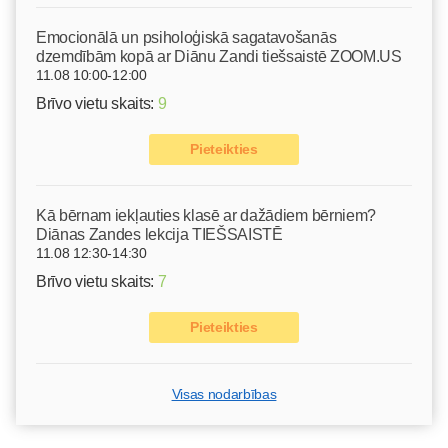
Emocionālā un psiholoģiskā sagatavošanās
dzemdībām kopā ar Diānu Zandi tiešsaistē ZOOM.US
11.08 10:00-12:00
Brīvo vietu skaits:
9
Pieteikties
Kā bērnam iekļauties klasē ar dažādiem bērniem?
Diānas Zandes lekcija TIEŠSAISTĒ
11.08 12:30-14:30
Brīvo vietu skaits:
7
Pieteikties
Visas nodarbības