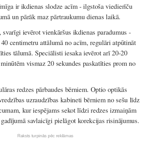
īga ir ikdienas slodze acīm - ilgstoša viedierīču
vumā un pārāk maz pārtraukumu dienas laikā.
, svarīgi ievērot vienkāršus ikdienas paradumus -
 40 centimetru attālumā no acīm, regulāri atpūtināt
īties tālumā. Speciālisti iesaka ievērot arī 20-20
0 minūtēm vismaz 20 sekundes paskatīties prom no
egulāras redzes pārbaudes bērniem. Optio optikās
uvredzības uzraudzības kabineti bērniem no sešu līdz
ecumam, kur iespējams sekot līdzi redzes izmaiņām
gadījumā savlaicīgi pielāgot korekcijas risinājumus.
Raksts turpinās pēc reklāmas