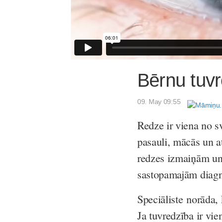
Bērnu tuvr
09. May 09:55
Redze ir viena no s
pasauli, mācās un at
redzes izmaiņām un 
sastopamajām diagn
Speciāliste norāda, 
Ja tuvredzība ir vi