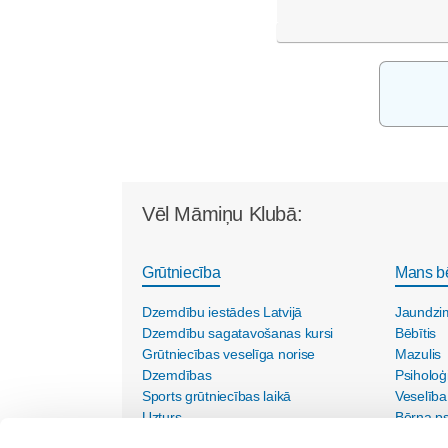
Vēl Māmiņu Klubā:
Grūtniecība
Mans b
Dzemdību iestādes Latvijā
Jaundzi
Dzemdību sagatavošanas kursi
Bēbītis
Grūtniecības veselīga norise
Mazulis
Dzemdības
Psiholoģ
Sports grūtniecības laikā
Veselība
Uzturs
Bērna psi
Vecmāšu vizītes mājās