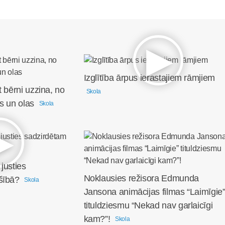
Izglītība ārpus ierastajiem rāmjiem
t bērni uzzina, no
Skola
s un olas
Skola
justies
Noklausies režisora Edmunda
šībā?
Skola
Jansona animācijas filmas “Laimīgie
tituldziesmu “Nekad nav garlaicīgi
kam?”!
Skola