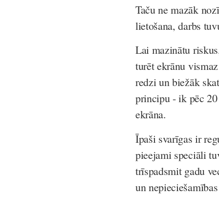
Taču ne mazāk nozīm
lietošana, darbs tu
Lai mazinātu riskus
turēt ekrānu vismaz
redzi un biežāk skat
principu - ik pēc 2
ekrāna.
Īpaši svarīgas ir r
pieejami speciāli t
trīspadsmit gadu v
un nepieciešamības 