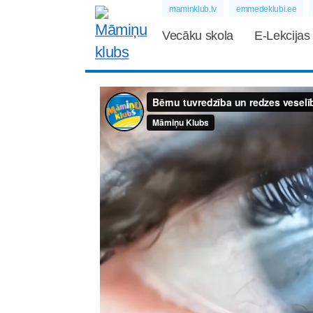
maminklub.lv
emmedeklubi.ee
Vecāku skola
E-Lekcijas