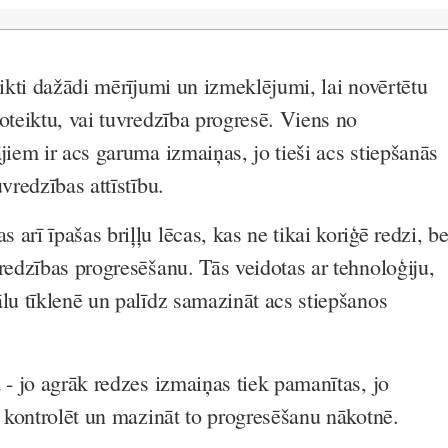
eikti dažādi mērījumi un izmeklējumi, lai novērtētu
oteiktu, vai tuvredzība progresē. Viens no
jiem ir acs garuma izmaiņas, jo tieši acs stiepšanās
uvredzības attīstību.
arī īpašas briļļu lēcas, kas ne tikai koriģē redzi, be
redzības progresēšanu. Tās veidotas ar tehnoloģiju,
ālu tīklenē un palīdz samazināt acs stiepšanos
 - jo agrāk redzes izmaiņas tiek pamanītas, jo
s kontrolēt un mazināt to progresēšanu nākotnē.