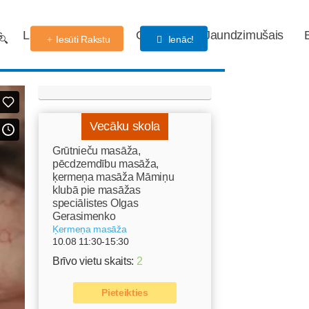
s
Labdarības fonds
Gaidības
Jaundzimušais
Iesūti Rakstu
Ienāc!
Vecāku skola
Grūtnieču masāža,
pēcdzemdību masāža,
ķermeņa masāža Māmiņu
klubā pie masāžas
speciālistes Olgas
Gerasimenko
Ķermeņa masāža
10.08 11:30-15:30
Brīvo vietu skaits:
2
Pieteikties