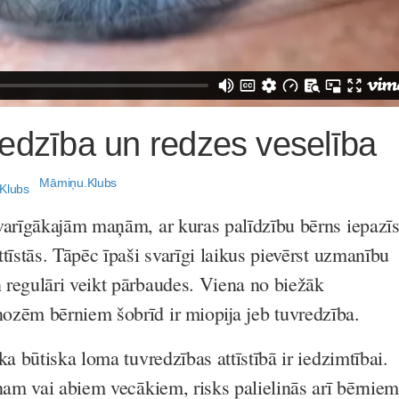
edzība un redzes veselība
Māmiņu.Klubs
varīgākajām maņām, ar kuras palīdzību bērns iepazīs
tīstās. Tāpēc īpaši svarīgi laikus pievērst uzmanību
regulāri veikt pārbaudes. Viena no biežāk
ozēm bērniem šobrīd ir
miopija
jeb tuvredzība.
ka būtiska loma tuvredzības attīstībā ir iedzimtībai.
enam vai abiem vecākiem, risks palielinās arī bērniem