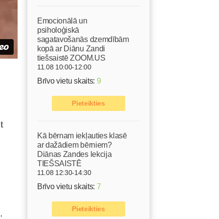
Emocionālā un
psiholoģiskā
sagatavošanās dzemdībām
kopā ar Diānu Zandi
tiešsaistē ZOOM.US
11.08 10:00-12:00
Brīvo vietu skaits:
9
Pieteikties
t
Kā bērnam iekļauties klasē
ar dažādiem bērniem?
Diānas Zandes lekcija
TIEŠSAISTĒ
11.08 12:30-14:30
Brīvo vietu skaits:
7
Pieteikties
.