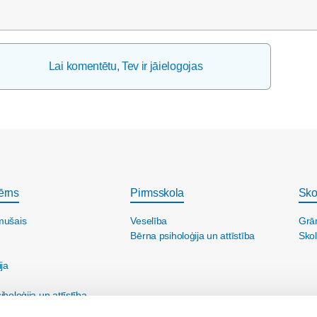
Lai komentētu, Tev ir jāielogojas
ērns
Pirmsskola
Sko
mušais
Veselība
Grā
Bērna psiholoģija un attīstība
Skol
ija
holoģija un attīstība