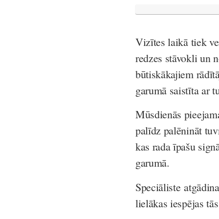
Vizītes laikā tiek v
redzes stāvokli un n
būtiskākajiem rādītā
garumā saistīta ar t
Mūsdienās pieejamas 
palīdz palēnināt tuv
kas rada īpašu sign
garumā.
Speciāliste atgādina
lielākas iespējas tā