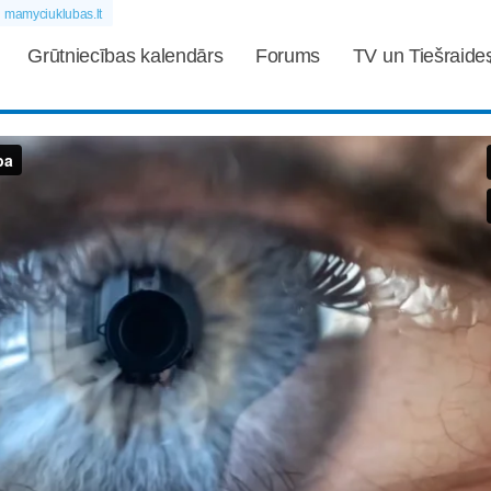
mamyciuklubas.lt
Grūtniecības kalendārs
Forums
TV un Tiešraide