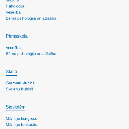
Mazulis
Psiholoģija
Veselība
Bērna psiholoģija un attīstība
Pirmsskola
Veselība
Bērna psiholoģija un attīstība
Skola
Grāmatu klubiņš
Skolēnu klubiņš
Sievietēm
Māmiņu kongress
Māmiņu brokastis