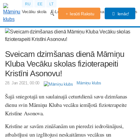
RU
EE
LT
Vecāku skola
E-Lekcijas
Grūtniecības kalendārs
Forums
Iesūti Rakstu
Ienāc!
Sveicam dzimšanas dienā Māmiņu
Kluba Vecāku skolas fizioterapeiti
Kristīni Asonovu!
28. Jan 2021, 00:00
Māmiņu klubs
Šajā sniegotajā un saulainajā ceturtdienā savu dzimšanas
dienu svin Māmiņu Kluba vecāku iemīļotā fizioterapeite
Kristīne Asonova.
Kristīne ar savām zināšanām un pieredzi iedrošinājusi,
atbalstījusi un izglītojusi neskaitāmus vecākus un