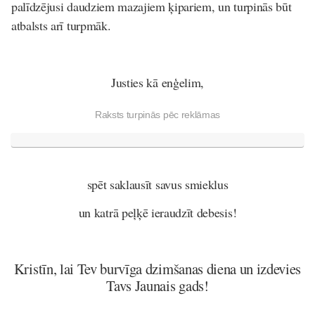
palīdzējusi daudziem mazajiem ķipariem, un turpinās būt
atbalsts arī turpmāk.
Justies kā enģelim,
Raksts turpinās pēc reklāmas
spēt saklausīt savus smieklus
un katrā peļķē ieraudzīt debesis!
Kristīn, lai Tev burvīga dzimšanas diena un izdevies
Tavs Jaunais gads!