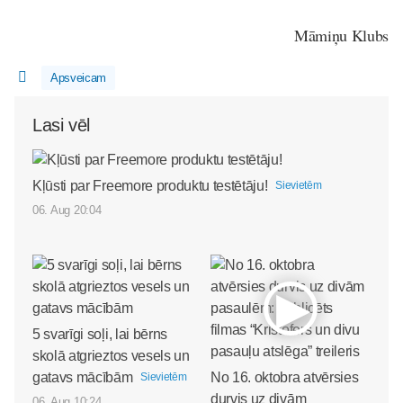
Māmiņu Klubs
Apsveicam
Lasi vēl
Kļūsti par Freemore produktu testētāju!
Sievietēm
06. Aug 20:04
5 svarīgi soļi, lai bērns
skolā atgrieztos vesels un
gatavs mācībām
No 16. oktobra atvērsies
Sievietēm
durvis uz divām
06. Aug 10:24