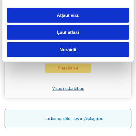
Brīvo vietu skaits:
9
Pieteikties
Atļaut visu
Ļaut atlasi
Kā bērnam iekļauties klasē ar dažādiem bērniem?
Diānas Zandes lekcija TIEŠSAISTĒ
11.08 12:30-14:30
Noraidīt
Brīvo vietu skaits:
7
Pieteikties
Visas nodarbības
Lai komentētu, Tev ir jāielogojas