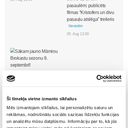
pasaulēm: publicēts
filmas “Kristofers un divu
pasauļu atslēga” treileris
Sievietēm
05. Aug 12:00
Sākam jauno Māmiņu
Brokastu sezonu 9.
septembrī!
Sievietēm
03. Aug 16:09
Šī tīmekļa vietne izmanto sīkfailus
Mēs izmantojam sīkfailus, lai personalizētu saturu un
reklāmas, nodrošinātu sociālo saziņas līdzekļu funkcijas
un analizētu mūsu datplūsmu. Informāciju par to, kā jūs