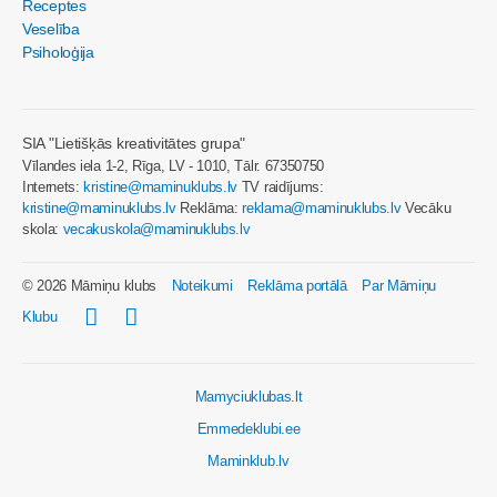
Receptes
Veselība
Psiholoģija
SIA "Lietišķās kreativitātes grupa"
Vīlandes iela 1-2, Rīga, LV - 1010, Tālr. 67350750
Internets:
kristine@maminuklubs.lv
TV raidījums:
kristine@maminuklubs.lv
Reklāma:
reklama@maminuklubs.lv
Vecāku
skola:
vecakuskola@maminuklubs.lv
© 2026 Māmiņu klubs
Noteikumi
Reklāma portālā
Par Māmiņu
Klubu
Mamyciuklubas.lt
Emmedeklubi.ee
Maminklub.lv