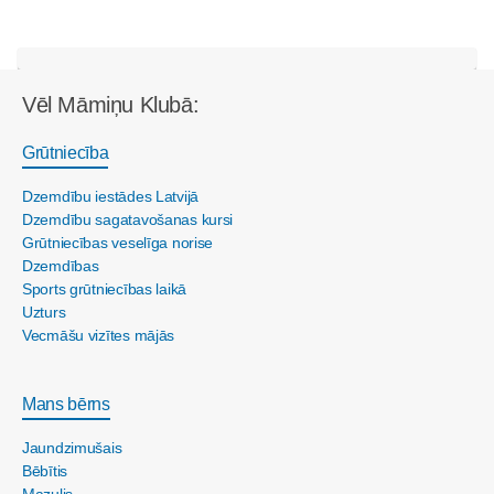
Vēl Māmiņu Klubā:
Grūtniecība
Dzemdību iestādes Latvijā
Dzemdību sagatavošanas kursi
Grūtniecības veselīga norise
Dzemdības
Sports grūtniecības laikā
Uzturs
Vecmāšu vizītes mājās
Mans bērns
Jaundzimušais
Bēbītis