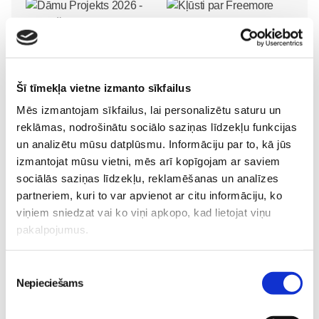
Kļūsti par Freemore
Dāmu Projekts 2026 -
produktu testētāju!
Sieviešu iedvesmas
Sievietēm
Šī tīmekļa vietne izmanto sīkfailus
diena
Sievietēm
06. Aug 20:04
Mēs izmantojam sīkfailus, lai personalizētu saturu un
09. Aug 18:52
reklāmas, nodrošinātu sociālo saziņas līdzekļu funkcijas
un analizētu mūsu datplūsmu. Informāciju par to, kā jūs
izmantojat mūsu vietni, mēs arī kopīgojam ar saviem
sociālās saziņas līdzekļu, reklamēšanas un analīzes
partneriem, kuri to var apvienot ar citu informāciju, ko
5 svarīgi soļi, lai bērns
viņiem sniedzat vai ko viņi apkopo, kad lietojat viņu
skolā atgrieztos vesels un
pakalpojumus.
gatavs mācībām
Sievietēm
06. Aug 10:24
Piekrišanas
Nepieciešams
izvēle