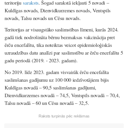
teritoriju
saraksts
. Šogad sarakstā iekļauti 5 novadi –
Kuldīgas novads, Dienvidkurzemes novads, Ventspils
novads, Talsu novads un Cēsu novads.
Teritorijas ar visaugstāko saslimstības līmeni, kurās 2024.
gadā tiek nodrošināta bērnu bezmaksas vakcinācija pret
ērču encefalītu, tika noteiktas veicot epidemioloģiskās
uzraudzības datu analīzi par saslimstību ar ērču encefalītu 5
gadu periodā (2019. - 2023. gadam).
No 2019. līdz 2023. gadam visvairāk ērču encefalīta
saslimšanas gadījumu uz 100 000 iedzīvotājiem bijis
Kuldīgas novadā – 90,5 saslimšanas gadījumi,
Dienvidkurzemes novadā – 74,5, Ventspils novadā – 70,4,
Talsu novadā – 60 un Cēsu novadā – 32,5.
Raksts turpinās pēc reklāmas