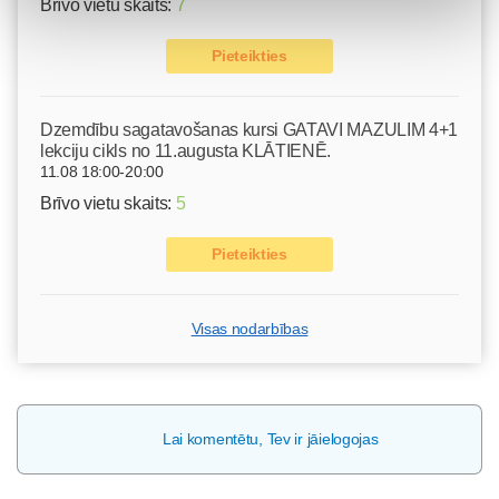
Brīvo vietu skaits:
7
Pieteikties
Dzemdību sagatavošanas kursi GATAVI MAZULIM 4+1
lekciju cikls no 11.augusta KLĀTIENĒ.
11.08 18:00-20:00
Brīvo vietu skaits:
5
Pieteikties
Visas nodarbības
Lai komentētu, Tev ir jāielogojas