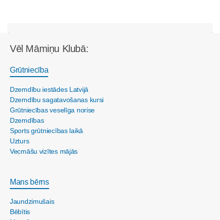
Vēl Māmiņu Klubā:
Grūtniecība
Dzemdību iestādes Latvijā
Dzemdību sagatavošanas kursi
Grūtniecības veselīga norise
Dzemdības
Sports grūtniecības laikā
Uzturs
Vecmāšu vizītes mājās
Mans bērns
Jaundzimušais
Bēbītis