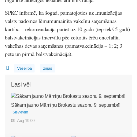
organizē attiecīgās iestādes administrācija.
SPKC informē, ka šogad, pamatojoties uz Imunizācijas
valsts padomes lēmumumainīta vakcīnu saņemšanas
kārtība – rekomendācija pāriet uz 10 gadu (iepriekš 5 gadi)
balstvakcinācijas intervālu pēc ceturtās ērču encefalīta
vakcīnas devas saņemšanas (pamatvakcinācija – 1; 2; 3
pote un pirmā balstvakcinācija).
Veselība
ziņas
Lasi vēl
Sākam jauno Māmiņu Brokastu sezonu 9. septembrī!
Sievietēm
09. Aug 19:00