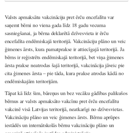
Valsts apmaksātu vakcināciju pret ērču encefalītu var
saņemt bērni no viena gada līdz 18 gadu vecuma
sasniegšanai, ja bērna deklarētā dzīvesvieta ir ērču
encefalīta endēmiskajā teritorijā. Vakcināciju plāno un veic
ģimenes ārsts, kura pamatprakse ir attiecīgajā teritorijā. Ja
bērns ir reģistrēts endēmiskajā teritorijā, bet viņa ģimenes
ārsta prakse neatrodas šajā teritorijā, vakcinācija jāveic pie
cita ģimenes ārsta – pie tāda, kura prakse atrodas kādā no
endēmiskajām teritorijām.
Tāpat kā līdz šim, bāreņus un bez vecāku gādības palikušos
bērnus ar valsts apmaksāto vakcīnu pret ērču encefalītu
vakcinē visā Latvijas teritorijā, neatkarīgi no dzīvesvietas.
Vakcināciju plāno un veic ģimenes ārsts. Bērnu aprūpes
iestādēs un internātskolās bērnu vakcināciju plāno un