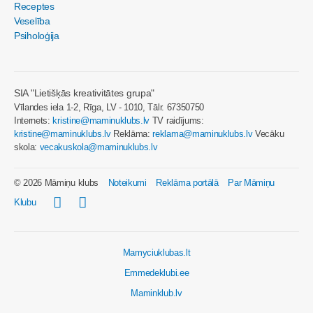
Receptes
Veselība
Psiholoģija
SIA "Lietišķās kreativitātes grupa"
Vīlandes iela 1-2, Rīga, LV - 1010, Tālr. 67350750
Internets:
kristine@maminuklubs.lv
TV raidījums:
kristine@maminuklubs.lv
Reklāma:
reklama@maminuklubs.lv
Vecāku
skola:
vecakuskola@maminuklubs.lv
© 2026 Māmiņu klubs
Noteikumi
Reklāma portālā
Par Māmiņu
Klubu
Mamyciuklubas.lt
Emmedeklubi.ee
Maminklub.lv