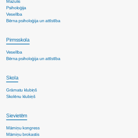
Mazulis
Psiholoģija
Veselība
Bērna psiholoģija un attīstība
Pirmsskola
Veselība
Bērna psiholoģija un attīstība
Skola
Grāmatu klubiņš
Skolēnu klubiņš
Sievietēm
Māmiņu kongress
Māmiņu brokastis