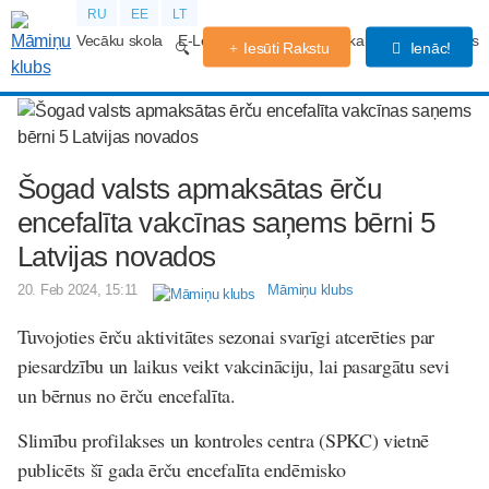
RU
EE
LT
Vecāku skola
E-Lekcijas
Grūtniecības kalendārs
Forums
Iesūti Rakstu
Ienāc!
Šogad valsts apmaksātas ērču
encefalīta vakcīnas saņems bērni 5
Latvijas novados
20. Feb 2024, 15:11
Māmiņu klubs
Tuvojoties ērču aktivitātes sezonai svarīgi atcerēties par
piesardzību un laikus veikt vakcināciju, lai pasargātu sevi
un bērnus no ērču encefalīta.
Slimību profilakses un kontroles centra (SPKC) vietnē
publicēts šī gada ērču encefalīta endēmisko