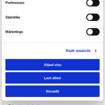
Preferences
Statistika
Mārketings
Vecāku skola
Emocionālā un psiholoģiskā sagatavošanās
Rādīt detalizēti
dzemdībām kopā ar Diānu Zandi tiešsaistē ZOOM.US
11.08 10:00-12:00
Brīvo vietu skaits:
9
Atļaut visu
Pieteikties
Ļaut atlasi
Kā bērnam iekļauties klasē ar dažādiem bērniem?
Noraidīt
Diānas Zandes lekcija TIEŠSAISTĒ
11.08 12:30-14:30