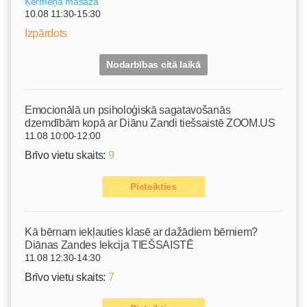
Ķermeņa masāža
10.08 11:30-15:30
Izpārdots
Nodarbības citā laikā
Emocionālā un psiholoģiskā sagatavošanās
dzemdībām kopā ar Diānu Zandi tiešsaistē ZOOM.US
11.08 10:00-12:00
Brīvo vietu skaits:
9
Pieteikties
Kā bērnam iekļauties klasē ar dažādiem bērniem?
Diānas Zandes lekcija TIEŠSAISTĒ
11.08 12:30-14:30
Brīvo vietu skaits:
7