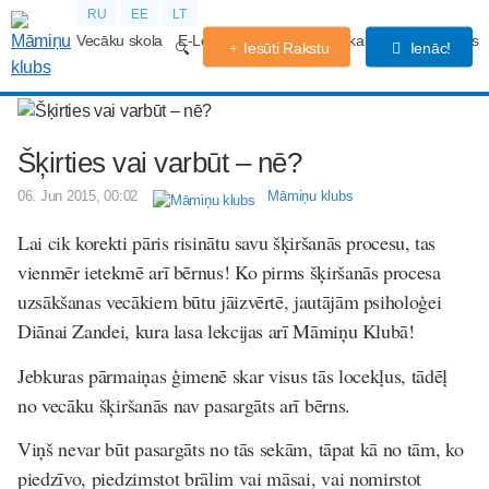
RU
EE
LT
Vecāku skola
E-Lekcijas
Grūtniecības kalendārs
Forums
Iesūti Rakstu
Ienāc!
Šķirties vai varbūt – nē?
06. Jun 2015, 00:02
Māmiņu klubs
Lai cik korekti pāris risinātu savu šķiršanās procesu, tas
vienmēr ietekmē arī bērnus! Ko pirms šķiršanās procesa
uzsākšanas vecākiem būtu jāizvērtē, jautājām psiholoģei
Diānai Zandei, kura lasa lekcijas arī Māmiņu Klubā!
Jebkuras pārmaiņas ģimenē skar visus tās locekļus, tādēļ
no vecāku šķiršanās nav pasargāts arī bērns.
Viņš nevar būt pasargāts no tās sekām, tāpat kā no tām, ko
piedzīvo, piedzimstot brālim vai māsai, vai nomirstot