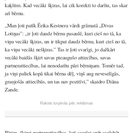
kaķītim. Kad vecāki šķiras, lai cik korekti to darītu, tas skar
arī bērnu.
„
Man ļoti patīk Ērika Kestnera vārdi grāmatā „Divas
Lotiņas”: „ir ļoti daudz bērnu pasaulē, kuri cieš no tā, ka
viņu vecāki šķiras, un ir tikpat daudz bērnu, kuri cieš no tā,
ka viņu vecāki nešķiras.” Tas ir ļoti svarīgi, jo dažkārt
vecāki baidās šķirt savas pieaugušo attiecības, savas
partnerattiecības, lai nenodarītu pāri bērniņam.
Tomēr tad,
ja viņi paliek kopā tikai bērna dēļ, viņš aug neveselīgās,
graujošās attiecībās, un tas nav pozitīvi,” skaidro Diāna
Zande.
Raksts turpinās pēc reklāmas
Pārim, šķirot partnerattiecības, ļoti svarīgi spēt saglabāt