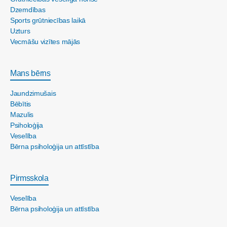
Dzemdības
Sports grūtniecības laikā
Uzturs
Vecmāšu vizītes mājās
Mans bērns
Jaundzimušais
Bēbītis
Mazulis
Psiholoģija
Veselība
Bērna psiholoģija un attīstība
Pirmsskola
Veselība
Bērna psiholoģija un attīstība