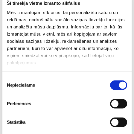
Šī tīmekļa vietne izmanto sīkfailus
06. Aug 20:04
Mēs izmantojam sīkfailus, lai personalizētu saturu un
reklāmas, nodrošinātu sociālo saziņas līdzekļu funkcijas
un analizētu mūsu datplūsmu. Informāciju par to, kā jūs
izmantojat mūsu vietni, mēs arī kopīgojam ar saviem
sociālās saziņas līdzekļu, reklamēšanas un analīzes
5 svarīgi soļi, lai bērns
partneriem, kuri to var apvienot ar citu informāciju, ko
skolā atgrieztos vesels un
viņiem sniedzat vai ko viņi apkopo, kad lietojat viņu
gatavs mācībām
No 16. oktobra atvērsies
Sievietēm
pakalpojumus.
durvis uz divām
06. Aug 10:24
pasaulēm: publicēts
Piekrišanas
filmas “Kristofers un divu
Nepieciešams
izvēle
pasauļu atslēga” treileris
Sievietēm
05. Aug 12:00
Preferences
Statistika