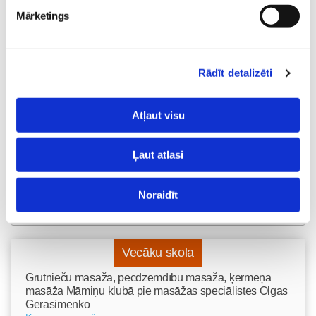
Mārketings
Sākam jauno Māmiņu
Brokastu sezonu 9.
septembrī!
Sievietēm
Rādīt detalizēti
03. Aug 16:09
Atļaut visu
Ļaut atlasi
Noraidīt
Vecāku skola
Grūtnieču masāža, pēcdzemdību masāža, ķermeņa
masāža Māmiņu klubā pie masāžas speciālistes Olgas
Gerasimenko