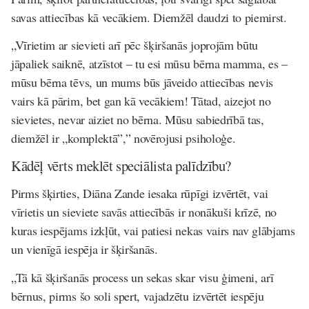
savas attiecības kā vecākiem. Diemžēl daudzi to piemirst.
„Vīrietim ar sievieti arī pēc šķiršanās joprojām būtu
jāpaliek saiknē, atzīstot – tu esi mūsu bērna mamma, es –
mūsu bērna tēvs, un mums būs jāveido attiecības nevis
vairs kā pārim, bet gan kā vecākiem! Tātad, aizejot no
sievietes, nevar aiziet no bērna. Mūsu sabiedrībā tas,
diemžēl ir „komplektā”,” novērojusi psiholoģe.
Kādēļ vērts meklēt speciālista palīdzību?
Pirms šķirties, Diāna Zande iesaka rūpīgi izvērtēt, vai
vīrietis un sieviete savās attiecībās ir nonākuši krīzē, no
kuras iespējams izkļūt, vai patiesi nekas vairs nav glābjams
un vienīgā iespēja ir šķiršanās.
„Tā kā šķiršanās process un sekas skar visu ģimeni, arī
bērnus, pirms šo soli spert, vajadzētu izvērtēt iespēju