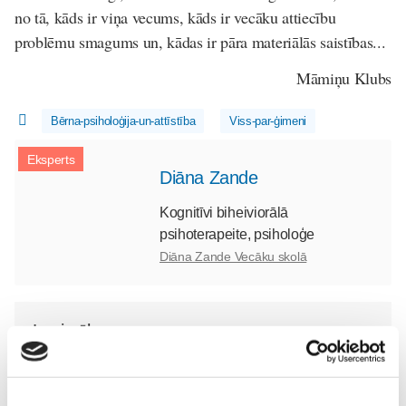
no tā, kāds ir viņa vecums, kāds ir vecāku attiecību
problēmu smagums un, kādas ir pāra materiālās saistības...
Māmiņu Klubs
Bērna-psiholoģija-un-attīstība
Viss-par-ģimeni
Eksperts
Diāna Zande
Kognitīvi biheiviorālā
psihoterapeite, psiholoģe
Diāna Zande Vecāku skolā
Lasi vēl
Kļūsti par Freemore produktu testētāju!
Sievietēm