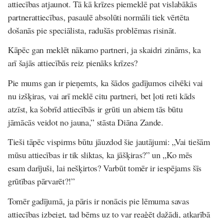
attiecības atjaunot. Tā kā krīzes piemeklē pat vislabākās
partnerattiecības, pasaulē absolūti normāli tiek vērtēta
došanās pie speciālista, radušās problēmas risināt.
Kāpēc gan meklēt nākamo partneri, ja skaidri zināms, ka
arī šajās attiecībās reiz pienāks krīzes?
Pie mums gan ir pieņemts, ka šādos gadījumos cilvēki vai
nu izšķiras, vai arī meklē citu partneri, bet ļoti reti kāds
atzīst, ka šobrīd attiecībās ir grūti un abiem tās būtu
jāmācās veidot no jauna,” stāsta Diāna Zande.
Tieši tāpēc vispirms būtu jāuzdod šie jautājumi: „Vai tiešām
mūsu attiecības ir tik sliktas, ka jāšķiras?” un „Ko mēs
esam darījuši, lai nešķirtos? Varbūt tomēr ir iespējams šīs
grūtības pārvarēt?!”
Tomēr gadījumā, ja pāris ir nonācis pie lēmuma savas
attiecības izbeigt, tad bērns uz to var reaģēt dažādi, atkarībā