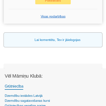
Pieteikties
Visas nodarbības
Lai komentētu, Tev ir jāielogojas
Vēl Māmiņu Klubā:
Grūtniecība
Dzemdību iestādes Latvijā
Dzemdību sagatavošanas kursi
Grūtniecības veselīga norise