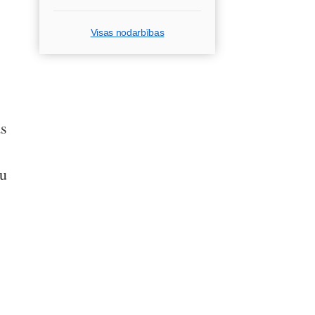
Visas nodarbības
as
ju