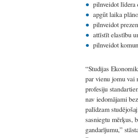
pilnveidot līder
apgūt laika plāno
pilnveidot preze
attīstīt elastību 
pilnveidot komun
“Studijas Ekonomika
par vienu jomu vai 
profesiju standarti
nav iedomājami bez 
palīdzam studējošaj
sasniegtu mērķus, b
gandarījumu,” stāst