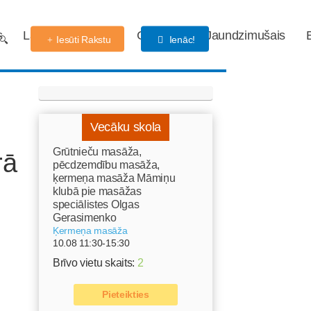
s
Labdarības fonds
Gaidības
Jaundzimušais
Iesūti Rakstu
Ienāc!
Vecāku skola
Grūtnieču masāža,
rā
pēcdzemdību masāža,
ķermeņa masāža Māmiņu
klubā pie masāžas
speciālistes Olgas
Gerasimenko
Ķermeņa masāža
10.08 11:30-15:30
Brīvo vietu skaits:
2
Pieteikties