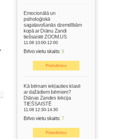
Emocionālā un
psiholoģiskā
sagatavošanās dzemdībām
kopā ar Diānu Zandi
tiešsaistē ZOOM.US
11.08 10:00-12:00
,
Brīvo vietu skaits:
9
Pieteikties
Kā bērnam iekļauties klasē
ar dažādiem bērniem?
Diānas Zandes lekcija
TIEŠSAISTĒ
11.08 12:30-14:30
Brīvo vietu skaits:
7
Pieteikties