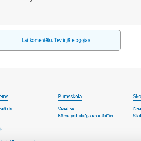
Lai komentētu, Tev ir jāielogojas
ērns
Pirmsskola
Sko
mušais
Veselība
Grā
Bērna psiholoģija un attīstība
Skol
ija