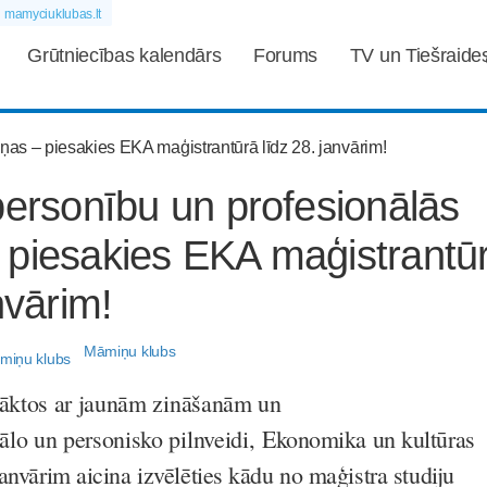
mamyciuklubas.lt
Grūtniecības kalendārs
Forums
TV un Tiešraide
personību un profesionālās
 piesakies EKA maģistrantū
nvārim!
Māmiņu klubs
sāktos ar jaunām zināšanām un
lo un personisko pilnveidi,
Ekonomika un kultūras
janvārim aicina izvēlēties kādu no maģistra studiju