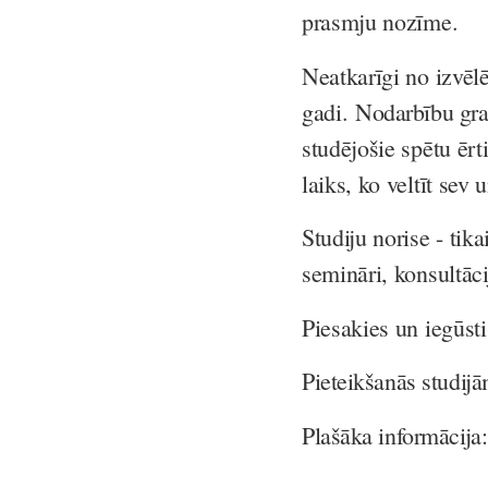
prasmju nozīme.
Neatkarīgi no izvēlē
gadi.
Nodarbību gra
studējošie spētu ērti
laiks, ko veltīt sev
Studiju norise - tik
semināri, konsultāci
Piesakies un iegūst
Pieteikšanās studijā
Plašāka informācija