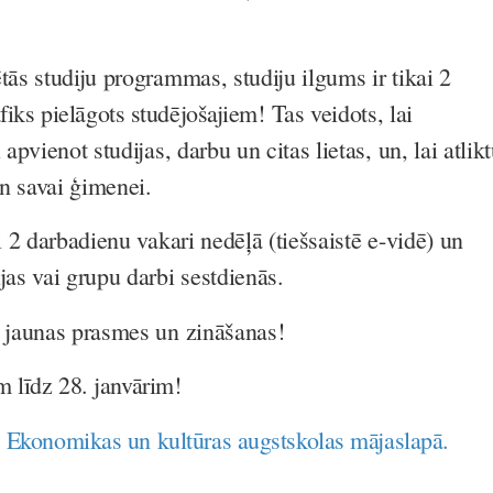
tās studiju programmas, studiju ilgums ir tikai 2
fiks pielāgots studējošajiem!
Tas veidots, lai
 apvienot studijas, darbu un citas lietas, un, lai atlik
 un savai ģimenei.
ai 2 darbadienu vakari nedēļā (tiešsaistē e-vidē) un
jas vai grupu darbi sestdienās.
i jaunas prasmes un zināšanas!
m līdz 28. janvārim!
:
Ekonomikas un kultūras augstskolas mājaslapā.