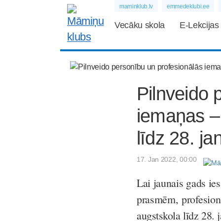
maminklub.lv
emmedeklubi.ee
Vecāku skola
E-Lekcijas
Pilnveido 
iemaņas –
līdz 28. ja
17. Jan 2022, 00:00
Lai jaunais gads ie
prasmēm, profesionā
augstskola līdz 28. 