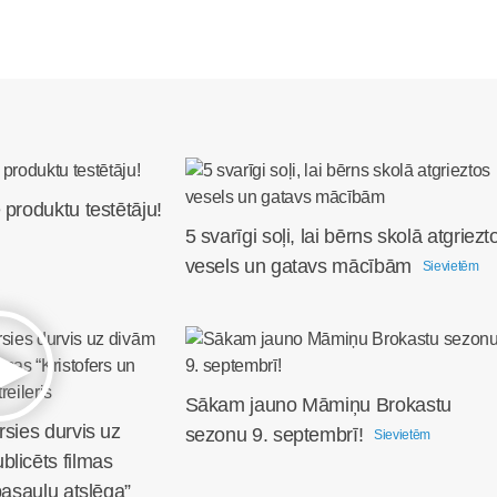
 produktu testētāju!
5 svarīgi soļi, lai bērns skolā atgriezt
vesels un gatavs mācībām
Sievietēm
Sākam jauno Māmiņu Brokastu
rsies durvis uz
sezonu 9. septembrī!
Sievietēm
licēts filmas
pasauļu atslēga”