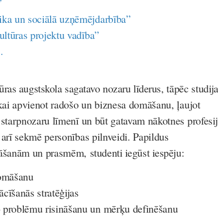
”
ika un sociālā uzņēmējdarbība”
ultūras projektu vadība”
.
ras augstskola sagatavo nozaru līderus
, tāpēc studij
ikai apvienot radošo un biznesa domāšanu, ļaujot
 starpnozaru līmenī un būt gatavam nākotnes profesi
 arī sekmē personības pilnveidi. Papildus
nāšanām un prasmēm,
studenti iegūst iespēju:
 domāšanu
cīšanās stratēģijas
 problēmu risināšanu un mērķu definēšanu