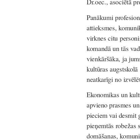
Dr.oec., asociētā p
Panākumi profesionāl
attieksmes, komunik
virknes citu person
komandā un tās vad
vienkāršāka, ja jum
kultūras augstskolā
neatkarīgi no izvēlē
Ekonomikas un kultū
apvieno prasmes un 
pieciem vai desmit 
pieņemtās robežas s
domāšanas, komunik