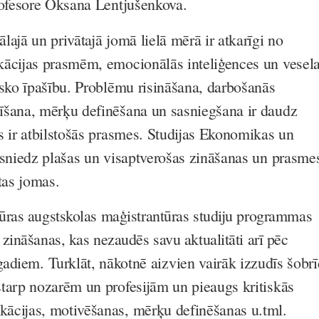
rofesore Oksana Lentjušenkova.
ajā un privātajā jomā lielā mērā ir atkarīgi no
ācijas prasmēm, emocionālās inteliģences un vesel
isko īpašību. Problēmu risināšana, darbošanās
īšana, mērķu definēšana un sasniegšana ir daudz
s ir atbilstošās prasmes. Studijas Ekonomikas un
 sniedz plašas un visaptverošas zināšanas un prasme
tas jomas.
ras augstskolas maģistrantūras studiju programmas
zināšanas, kas nezaudēs savu aktualitāti arī pēc
gadiem.
Turklāt, nākotnē aizvien vairāk izzudīs šobrī
tarp nozarēm un profesijām un pieaugs kritiskās
ācijas, motivēšanas, mērķu definēšanas u.tml.