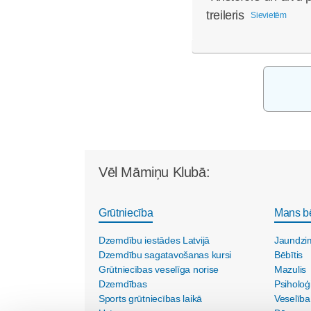
treileris
Sievietēm
Vēl Māmiņu Klubā:
Grūtniecība
Mans b
Dzemdību iestādes Latvijā
Jaundzi
Dzemdību sagatavošanas kursi
Bēbītis
Grūtniecības veselīga norise
Mazulis
Dzemdības
Psiholoģ
Sports grūtniecības laikā
Veselība