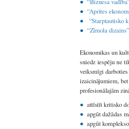
“Biznesa vadība
“Aprites ekonom
“Starptautisko k
“Zīmola dizains”
Ekonomikas un kultū
sniedz iespēju ne t
veiksmīgi darboties
izaicinājumiem, bet
profesionālajām zi
attīstīt kritisko
apgūt dažādas mā
apgūt komplekso