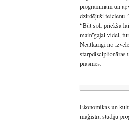
programmām un apvi
dzirdējuši teicienu 
“Būt soli priekšā l
mainīgajai videi, tu
Neatkarīgi no izvē
starpdisciplionāras 
prasmes.
Ekonomikas un kultū
maģistra studiju pr