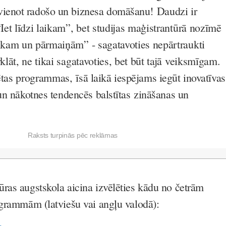
enot radošo un biznesa domāšanu!
Daudzi ir
“Iet līdzi laikam”, bet studijas maģistrantūrā nozīmē
aikam un pārmaiņām” - sagatavoties nepārtraukti
rklāt, ne tikai sagatavoties, bet būt tajā veiksmīgam.
lētas programmas,
īsā laikā iespējams iegūt inovatīvas
un nākotnes tendencēs balstītas
zināšanas un
Raksts turpinās pēc reklāmas
ras augstskola aicina izvēlēties kādu no četrām
ogrammām (latviešu vai angļu valodā):