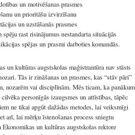
a dotības un motivēšanas prasmes
šanu un prioritāšu izvirzīšanu
ntācijas un uzstāšanās prasmes
un spēju rast risinājumus nestandarta situācijās
ikācijas spējas un prasmi darboties komandās.
s un kultūras augstskolas maģistrantūra nav stāsts
nozari. Tās ir zināšanas un prasmes, kas “stāv pāri”
em, nozarēm vai disciplīnām. Mēs ticam, ka panākum
cilvēka personīgās izaugsmes un attīstības, tāpēc
iem ne tikai apgūt dažādas metodes, lai veiksmīgi
et arī, lai mērķu īstenošanas process sniegtu
a Ekonomikas un kultūras augstskolas rektore