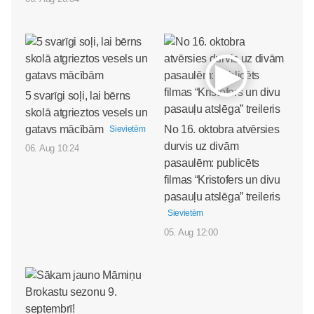
5 svarīgi soļi, lai bērns
skolā atgrieztos vesels un
gatavs mācībām
No 16. oktobra atvērsies
Sievietēm
durvis uz divām
06. Aug 10:24
pasaulēm: publicēts
filmas “Kristofers un divu
pasauļu atslēga” treileris
Sievietēm
05. Aug 12:00