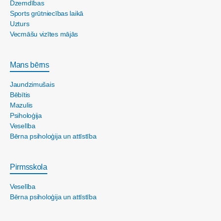
Dzemdības
Sports grūtniecības laikā
Uzturs
Vecmāšu vizītes mājās
Mans bērns
Jaundzimušais
Bēbītis
Mazulis
Psiholoģija
Veselība
Bērna psiholoģija un attīstība
Pirmsskola
Veselība
Bērna psiholoģija un attīstība