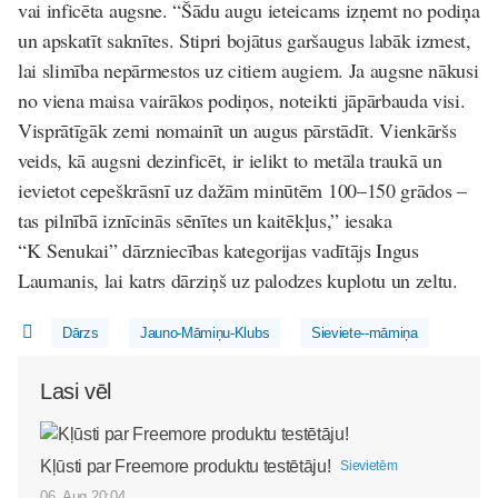
vai inficēta augsne. “Šādu augu ieteicams izņemt no podiņa
un apskatīt saknītes. Stipri bojātus garšaugus labāk izmest,
lai slimība nepārmestos uz citiem augiem. Ja augsne nākusi
no viena maisa vairākos podiņos, noteikti jāpārbauda visi.
Visprātīgāk zemi nomainīt un augus pārstādīt. Vienkāršs
veids, kā augsni dezinficēt, ir ielikt to metāla traukā un
ievietot cepeškrāsnī uz dažām minūtēm 100–150 grādos –
tas pilnībā iznīcinās sēnītes un kaitēkļus,” iesaka
“K Senukai” dārzniecības kategorijas vadītājs Ingus
Laumanis, lai katrs dārziņš uz palodzes kuplotu un zeltu.
Dārzs
Jauno-Māmiņu-Klubs
Sieviete--māmiņa
Lasi vēl
Kļūsti par Freemore produktu testētāju!
Sievietēm
06. Aug 20:04