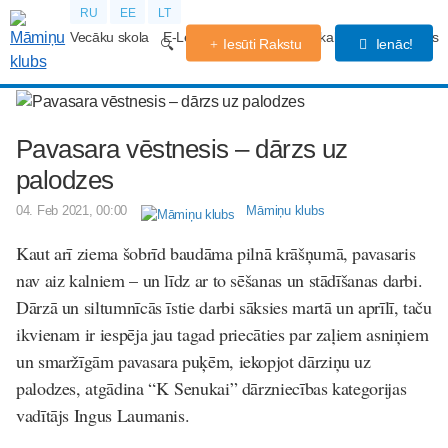
RU
EE
LT
Vecāku skola
E-Lekcijas
Grūtniecības kalendārs
Forums
Iesūti Rakstu
Ienāc!
Pavasara vēstnesis – dārzs uz
palodzes
04. Feb 2021, 00:00
Māmiņu klubs
Kaut arī ziema šobrīd baudāma pilnā krāšņumā, pavasaris
nav aiz kalniem – un līdz ar to sēšanas un stādīšanas darbi.
Dārzā un siltumnīcās īstie darbi sāksies martā un aprīlī, taču
ikvienam ir iespēja jau tagad priecāties par zaļiem asniņiem
un smaržīgām pavasara puķēm, iekopjot dārziņu uz
palodzes, atgādina “K Senukai” dārzniecības kategorijas
vadītājs Ingus Laumanis.