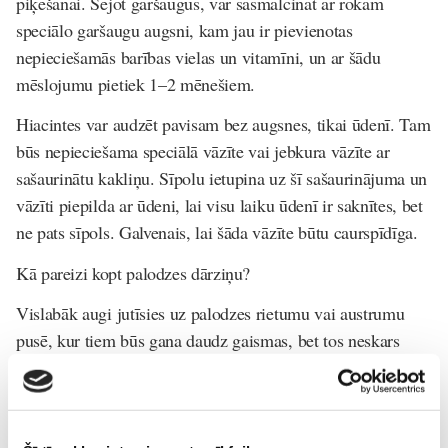
piķēšanai. Sējot garšaugus, var sasmalcināt ar rokām
speciālo garšaugu augsni, kam jau ir pievienotas
nepieciešamās barības vielas un vitamīni, un ar šādu
mēslojumu pietiek 1–2 mēnešiem.
Hiacintes var audzēt pavisam bez augsnes, tikai ūdenī. Tam
būs nepieciešama speciālā vāzīte vai jebkura vāzīte ar
sašaurinātu kakliņu. Sīpolu ietupina uz šī sašaurinājuma un
vāzīti piepilda ar ūdeni, lai visu laiku ūdenī ir saknītes, bet
ne pats sīpols. Galvenais, lai šāda vāzīte būtu caurspīdīga.
Kā pareizi kopt palodzes dārziņu?
Vislabāk augi jutīsies uz palodzes rietumu vai austrumu
pusē, kur tiem būs gana daudz gaismas, bet tos neskars
tieši saules stari, jo asniņus ir ļoti viegli apdedzināt. Ideāli
piemērota diedzēšanai ir specializētā fitolampa vai parasta
dienasgaismas lampa. “Piemērots risinājums dzīvoklim ir