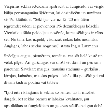
Vispirms sēklas ieteicams apstrādāt ar fungicīdu vai vieglu
kālija permanganāta šķīdumu, lai dezinficētu un novērstu
sēnīšu klātbūtni. “Sēkliņas var uz 15–20 minūtēm
iegremdēt ūdenī ar pievienotu 1% dezinfekcijas līdzekli.
Vienlaikus šāda pelde ļaus novērtēt, kuras sēkliņas ir vērts
sēt. No tām, kas uzpeld, visdrīzāk nekas labs nesanāks.
Auglīgas, labas sēklas nogrims,” stāsta Ingus Laumanis.
Spēcīgus augus, piemēram, tomātus, var sēt lielā kastē un
vēlāk piķēt. Arī garšaugus var droši sēt dāsni un pēc tam
paretināt. Savukārt maigus, trauslus stādiņus – gurķīšus,
ķirbjus, kabačus, trauslas puķes – labāk likt pa sēkliņai vai
divām kūdras podiņā vai tabletē.
“Ļoti ērts risinājums ir sēklas uz lentes: tas ir mazliet
dārgāk, bet sēklas parasti ir labākas kvalitātes, jau
apstrādātas ar fungicīdiem un gatavas stādīšanai gan dobē,