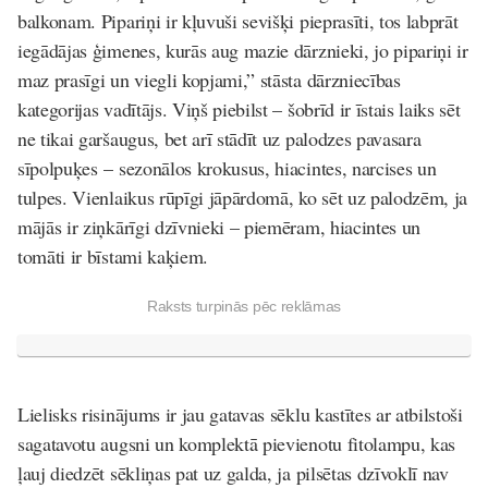
balkonam. Pipariņi ir kļuvuši sevišķi pieprasīti, tos labprāt
iegādājas ģimenes, kurās aug mazie dārznieki, jo pipariņi ir
maz prasīgi un viegli kopjami,” stāsta dārzniecības
kategorijas vadītājs. Viņš piebilst – šobrīd ir īstais laiks sēt
ne tikai garšaugus, bet arī stādīt uz palodzes pavasara
sīpolpuķes – sezonālos krokusus, hiacintes, narcises un
tulpes. Vienlaikus rūpīgi jāpārdomā, ko sēt uz palodzēm, ja
mājās ir ziņkārīgi dzīvnieki – piemēram, hiacintes un
tomāti ir bīstami kaķiem.
Raksts turpinās pēc reklāmas
Lielisks risinājums ir jau gatavas sēklu kastītes ar atbilstoši
sagatavotu augsni un komplektā pievienotu fitolampu, kas
ļauj diedzēt sēkliņas pat uz galda, ja pilsētas dzīvoklī nav