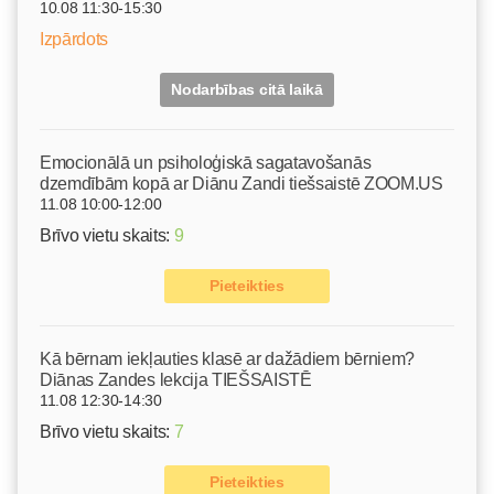
10.08 11:30-15:30
Izpārdots
Nodarbības citā laikā
Emocionālā un psiholoģiskā sagatavošanās
dzemdībām kopā ar Diānu Zandi tiešsaistē ZOOM.US
11.08 10:00-12:00
Brīvo vietu skaits:
9
Pieteikties
Kā bērnam iekļauties klasē ar dažādiem bērniem?
Diānas Zandes lekcija TIEŠSAISTĒ
11.08 12:30-14:30
Brīvo vietu skaits:
7
Pieteikties