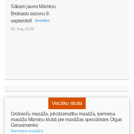
Sākam jauno Māmiņu
Brokastu sezonu 9.
septembrī!
Sievietēm
03. Aug 16:09
Vecāku skola
Grūtnieču masāža, pēcdzemdību masāža, ķermeņa
masāža Māmiņu klubā pie masāžas speciālistes Olgas
Gerasimenko
Ķermeņa masāža