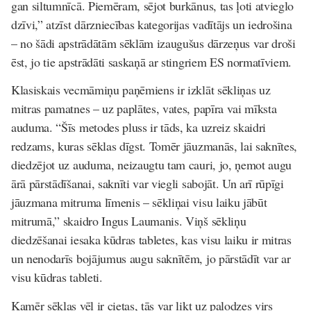
gan siltumnīcā. Piemēram, sējot burkānus, tas ļoti atvieglo
dzīvi,” atzīst dārzniecības kategorijas vadītājs un iedrošina
– no šādi apstrādātām sēklām izaugušus dārzeņus var droši
ēst, jo tie apstrādāti saskaņā ar stingriem ES normatīviem.
Klasiskais vecmāmiņu paņēmiens ir izklāt sēkliņas uz
mitras pamatnes – uz paplātes, vates, papīra vai mīksta
auduma. “Šīs metodes pluss ir tāds, ka uzreiz skaidri
redzams, kuras sēklas dīgst. Tomēr jāuzmanās, lai saknītes,
diedzējot uz auduma, neizaugtu tam cauri, jo, ņemot augu
ārā pārstādīšanai, saknīti var viegli sabojāt. Un arī rūpīgi
jāuzmana mitruma līmenis – sēkliņai visu laiku jābūt
mitrumā,” skaidro Ingus Laumanis. Viņš sēkliņu
diedzēšanai iesaka kūdras tabletes, kas visu laiku ir mitras
un nenodarīs bojājumus augu saknītēm, jo pārstādīt var ar
visu kūdras tableti.
Kamēr sēklas vēl ir cietas, tās var likt uz palodzes virs