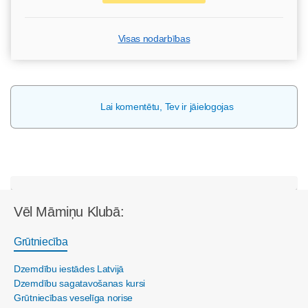
Visas nodarbības
Lai komentētu, Tev ir jāielogojas
Vēl Māmiņu Klubā:
Grūtniecība
Dzemdību iestādes Latvijā
Dzemdību sagatavošanas kursi
Grūtniecības veselīga norise