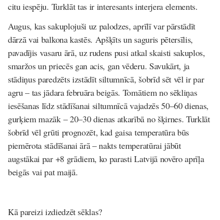
citu iespēju. Turklāt tas ir interesants interjera elements.
Augus, kas sakuplojuši uz palodzes, aprīlī var pārstādīt
dārzā vai balkona kastēs. Apšķīts un saguris pētersīlis,
pavadījis vasaru ārā, uz rudens pusi atkal skaisti sakuplos,
smaržos un priecēs gan acis, gan vēderu. Savukārt, ja
stādiņus paredzēts izstādīt siltumnīcā, šobrīd sēt vēl ir par
agru – tas jādara februāra beigās. Tomātiem no sēkliņas
iesēšanas līdz stādīšanai siltumnīcā vajadzēs 50–60 dienas,
gurķiem mazāk – 20–30 dienas atkarībā no šķirnes. Turklāt
šobrīd vēl grūti prognozēt, kad gaisa temperatūra būs
piemērota stādīšanai ārā – nakts temperatūrai jābūt
augstākai par +8 grādiem, ko parasti Latvijā novēro aprīļa
beigās vai pat maijā.
Kā pareizi izdiedzēt sēklas?