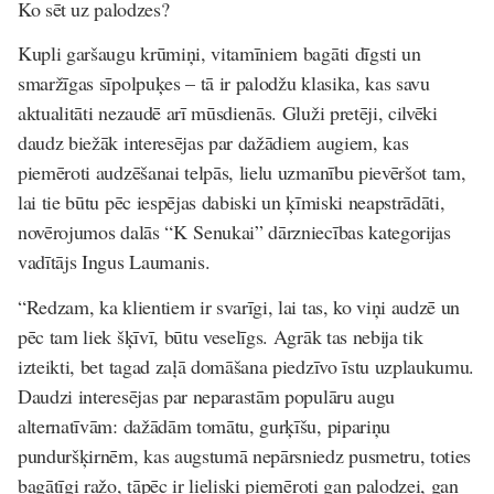
Ko sēt uz palodzes?
Kupli garšaugu krūmiņi, vitamīniem bagāti dīgsti un
smaržīgas sīpolpuķes – tā ir palodžu klasika, kas savu
aktualitāti nezaudē arī mūsdienās. Gluži pretēji, cilvēki
daudz biežāk interesējas par dažādiem augiem, kas
piemēroti audzēšanai telpās, lielu uzmanību pievēršot tam,
lai tie būtu pēc iespējas dabiski un ķīmiski neapstrādāti,
novērojumos dalās “K Senukai” dārzniecības kategorijas
vadītājs Ingus Laumanis.
“Redzam, ka klientiem ir svarīgi, lai tas, ko viņi audzē un
pēc tam liek šķīvī, būtu veselīgs. Agrāk tas nebija tik
izteikti, bet tagad zaļā domāšana piedzīvo īstu uzplaukumu.
Daudzi interesējas par neparastām populāru augu
alternatīvām: dažādām tomātu, gurķīšu, pipariņu
punduršķirnēm, kas augstumā nepārsniedz pusmetru, toties
bagātīgi ražo, tāpēc ir lieliski piemēroti gan palodzei, gan