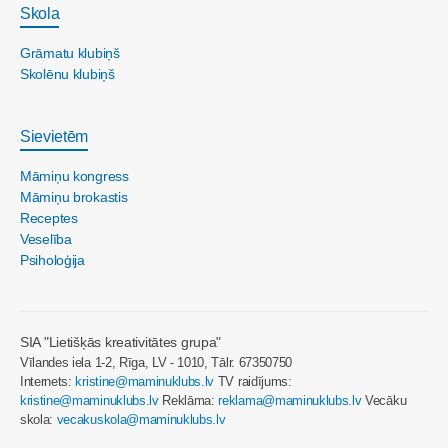
Skola
Grāmatu klubiņš
Skolēnu klubiņš
Sievietēm
Māmiņu kongress
Māmiņu brokastis
Receptes
Veselība
Psiholoģija
SIA "Lietišķās kreativitātes grupa"
Vīlandes iela 1-2, Rīga, LV - 1010, Tālr. 67350750
Internets:
kristine@maminuklubs.lv
TV raidījums:
kristine@maminuklubs.lv
Reklāma:
reklama@maminuklubs.lv
Vecāku
skola:
vecakuskola@maminuklubs.lv