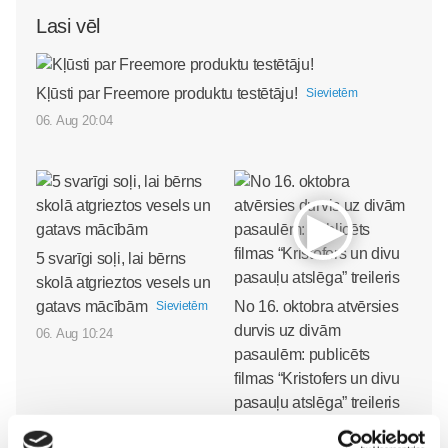
Lasi vēl
Kļūsti par Freemore produktu testētāju!
Sievietēm
06. Aug 20:04
5 svarīgi soļi, lai bērns
skolā atgrieztos vesels un
gatavs mācībām
No 16. oktobra atvērsies
Sievietēm
durvis uz divām
06. Aug 10:24
pasaulēm: publicēts
filmas “Kristofers un divu
pasauļu atslēga” treileris
Sievietēm