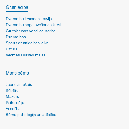
Grūtniecība
Dzemdību iestādes Latvijā
Dzemdību sagatavošanas kursi
Grūtniecības veselīga norise
Dzemdības
Sports grūtniecības laikā
Uzturs
Vecmāšu vizītes mājās
Mans bērns
Jaundzimušais
Bēbītis
Mazulis
Psiholoģija
Veselība
Bērna psiholoģija un attīstība