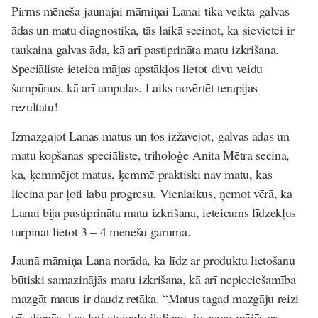
Pirms mēneša jaunajai māmiņai Lanai tika veikta galvas
ādas un matu diagnostika, tās laikā secinot, ka sievietei ir
taukaina galvas āda, kā arī pastiprināta matu izkrišana.
Speciāliste ieteica mājas apstākļos lietot divu veidu
šampūnus, kā arī ampulas. Laiks novērtēt terapijas
rezultātu!
Izmazgājot Lanas matus un tos izžāvējot, galvas ādas un
matu kopšanas speciāliste, triholoģe Anita Mētra secina,
ka, ķemmējot matus, ķemmē praktiski nav matu, kas
liecina par ļoti labu progresu. Vienlaikus, ņemot vērā, ka
Lanai bija pastiprināta matu izkrišana, ieteicams līdzekļus
turpināt lietot 3 – 4 mēnešu garumā.
Jaunā māmiņa Lana norāda, ka līdz ar produktu lietošanu
būtiski samazinājās matu izkrišana, kā arī nepieciešamība
mazgāt matus ir daudz retāka. “Matus tagad mazgāju reizi
trīs dienās, kas ļoti atvieglo ikdienu, jo esmu mājās ar