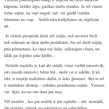
kāpumu, lielāko algu, garākās darba stundas. Ja vēl viņam
rodas sajūta, ka viņš stagnē, tad var gaidīt visādus
brīnumus no viņa. Sadzīvisku kašķēšanos un zāģēšanu
utt.
Ja vīrietis piespiedu kārtā sēž mājās, tad sievietei bieži
tiek uzkrauti ne tikai darba pienākumi, bet arī darbi mājās,
plus pārmetumi, ka viņai nav laika mīļotajam vīram, un
tālāk jau loģisku seku ķēdīte...
Neitrāls modelis ir, kad
abi strādā
, viens varbūt intensīvāk,
otrs mazāk intensīvi, bērni b/d , skolā vai ir auklīte. It kā
labi, ir iespēja realizēties darbā, ir laiks ģimenei. Bet te arī
ir zemūdens akmeņi – solidāra pienākumu sadale. Vienam
var šķist, ka tas otrs dara par maz.
Vēl modelis , kas par nožēlu ir ļoti izplatīts –
abi nestrādā,
abi nepelna
, pārtiek no pabalstiem un sabiedrības