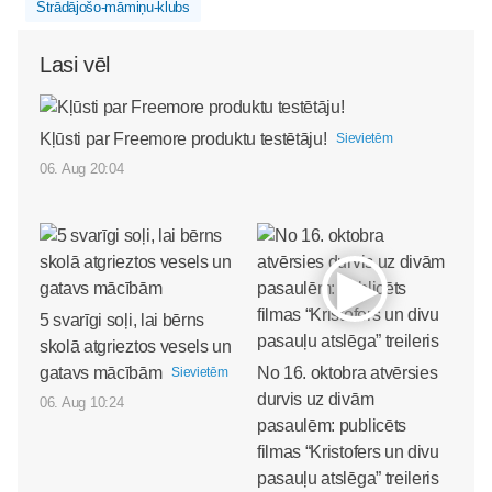
Strādājošo-māmiņu-klubs
Lasi vēl
Kļūsti par Freemore produktu testētāju!
Sievietēm
06. Aug 20:04
5 svarīgi soļi, lai bērns
skolā atgrieztos vesels un
gatavs mācībām
No 16. oktobra atvērsies
Sievietēm
durvis uz divām
06. Aug 10:24
pasaulēm: publicēts
filmas “Kristofers un divu
pasauļu atslēga” treileris