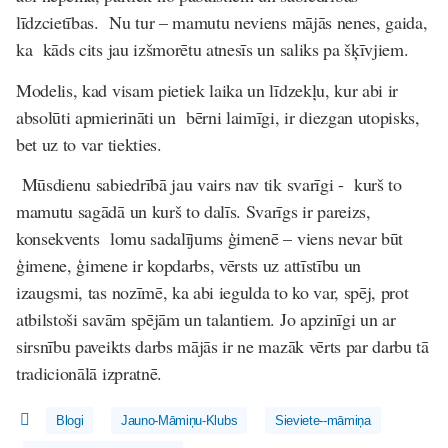
līdzcietības. Nu tur – mamutu neviens mājās nenes, gaida,
ka kāds cits jau izšmorētu atnesīs un saliks pa šķīvjiem.
Modelis, kad visam pietiek laika un līdzekļu, kur abi ir
absolūti apmierināti un bērni laimīgi, ir diezgan utopisks,
bet uz to var tiekties.
Mūsdienu sabiedrībā jau vairs nav tik svarīgi - kurš to
mamutu sagādā un kurš to dalīs. Svarīgs ir pareizs,
konsekvents lomu sadalījums ģimenē – viens nevar būt
ģimene, ģimene ir kopdarbs, vērsts uz attīstību un
izaugsmi, tas nozīmē, ka abi iegulda to ko var, spēj, prot
atbilstoši savām spējām un talantiem. Jo apzinīgi un ar
sirsnību paveikts darbs mājās ir ne mazāk vērts par darbu tā
tradicionālā izpratnē.
Blogi
Jauno-Māmiņu-Klubs
Sieviete--māmiņa