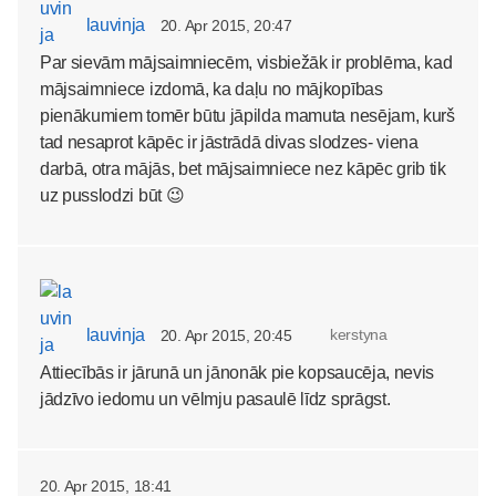
lauvinja
20. Apr 2015, 20:47
Par sievām mājsaimniecēm, visbiežāk ir problēma, kad
mājsaimniece izdomā, ka daļu no mājkopības
pienākumiem tomēr būtu jāpilda mamuta nesējam, kurš
tad nesaprot kāpēc ir jāstrādā divas slodzes- viena
darbā, otra mājās, bet mājsaimniece nez kāpēc grib tik
uz pusslodzi būt 😉
lauvinja
kerstyna
20. Apr 2015, 20:45
Attiecībās ir jārunā un jānonāk pie kopsaucēja, nevis
jādzīvo iedomu un vēlmju pasaulē līdz sprāgst.
20. Apr 2015, 18:41