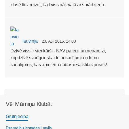
klusē līdz reizei, kad viss nāk vaļā ar sprādzienu.
lauvinja
20. Apr 2015, 14:03
Dzīvē viss ir vienkārši - NAV pareizi un nepareizi,
kopdzīvē svarīgi ir skaidri nosacījumi un lomu
sadalījums, kas apmierina abas iesaistītās puses!
Vēl Māmiņu Klubā:
Grūtniecība
Dzemdību iestādes Latvijā