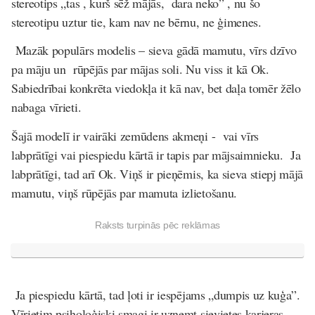
stereotips „tas , kurš sēž mājās, dara neko” , nu šo
stereotipu uztur tie, kam nav ne bērnu, ne ģimenes.
Mazāk populārs modelis –
sieva gādā mamutu, vīrs dzīvo
pa māju
un rūpējās par mājas soli. Nu viss it kā Ok.
Sabiedrībai konkrēta viedokļa it kā nav, bet daļa tomēr žēlo
nabaga vīrieti.
Šajā modelī ir vairāki zemūdens akmeņi - vai vīrs
labprātīgi vai piespiedu kārtā ir tapis par mājsaimnieku. Ja
labprātīgi, tad arī Ok. Viņš ir pieņēmis, ka sieva stiepj mājā
mamutu, viņš rūpējās par mamuta izlietošanu.
Raksts turpinās pēc reklāmas
Ja piespiedu kārtā, tad ļoti ir iespējams „dumpis uz kuģa”.
Vīrietim psiholoģiski smagi ir uzņemt sievietes karjeras