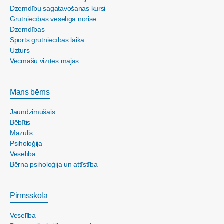
Dzemdību sagatavošanas kursi
Grūtniecības veselīga norise
Dzemdības
Sports grūtniecības laikā
Uzturs
Vecmāšu vizītes mājās
Mans bērns
Jaundzimušais
Bēbītis
Mazulis
Psiholoģija
Veselība
Bērna psiholoģija un attīstība
Pirmsskola
Veselība