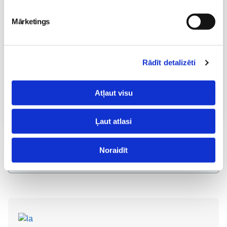
Kā bērnam iekļauties klasē ar dažādiem bērniem?
Mārketings
Diānas Zandes lekcija TIEŠSAISTĒ
11.08 12:30-14:30
Brīvo vietu skaits:
7
Rādīt detalizēti
Pieteikties
Atļaut visu
Visas nodarbības
Ļaut atlasi
Noraidīt
Lai komentētu, Tev ir jāielogojas