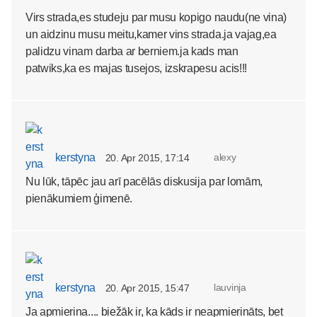
Virs strada,es studeju par musu kopigo naudu(ne vina)
un aidzinu musu meitu,kamer vins strada.ja vajag,ea
palidzu vinam darba ar berniem.ja kads man
patwiks,ka es majas tusejos, izskrapesu acis!!!
kerstyna
alexy
20. Apr 2015, 17:14
Nu lūk, tāpēc jau arī pacēlās diskusija par lomām,
pienākumiem ģimenē.
kerstyna
lauvinja
20. Apr 2015, 15:47
Ja apmierina.... biežāk ir, ka kāds ir neapmierināts, bet