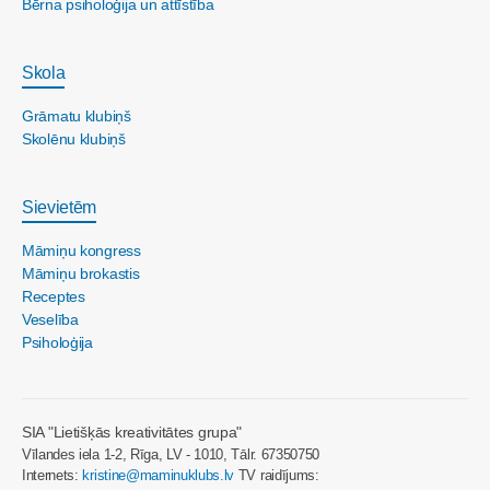
Bērna psiholoģija un attīstība
Skola
Grāmatu klubiņš
Skolēnu klubiņš
Sievietēm
Māmiņu kongress
Māmiņu brokastis
Receptes
Veselība
Psiholoģija
SIA "Lietišķās kreativitātes grupa"
Vīlandes iela 1-2, Rīga, LV - 1010, Tālr. 67350750
Internets:
kristine@maminuklubs.lv
TV raidījums: