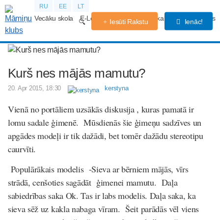
RU
EE
LT
Vecāku skola
E-Lekcijas
Grūtniecības kalendārs
Forums
Iesūti Rakstu
Ienāc!
Kurš nes mājās mamutu?
20. Apr 2015, 18:30
kerstyna
Vienā no portāliem uzsākās diskusija , kuras pamatā ir
lomu sadale ģimenē. Mūsdienās šie ģimeņu sadzīves un
apgādes modeļi ir tik dažādi, bet tomēr dažādu stereotipu
caurvīti.
Populārākais modelis -
Sieva ar bērniem mājās, vīrs
strādā
, cenšoties sagādāt ģimenei mamutu. Daļa
sabiedrības saka Ok. Tas ir labs modelis. Daļa saka, ka
sieva sēž uz kakla nabaga vīram. Šeit parādās vēl viens