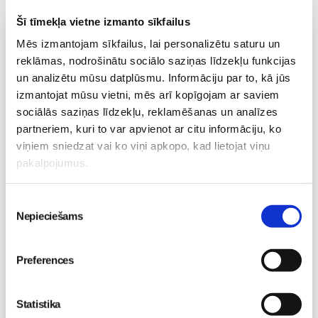
Šī tīmekļa vietne izmanto sīkfailus
Vecāku skola
Mēs izmantojam sīkfailus, lai personalizētu saturu un
reklāmas, nodrošinātu sociālo saziņas līdzekļu funkcijas
Grūtnieču masāža, pēcdzemdību masāža, ķermeņa
masāža Māmiņu klubā pie masāžas speciālistes Olgas
un analizētu mūsu datplūsmu. Informāciju par to, kā jūs
Gerasimenko
izmantojat mūsu vietni, mēs arī kopīgojam ar saviem
Ķermeņa masāža
sociālās saziņas līdzekļu, reklamēšanas un analīzes
10.08 11:30-15:30
partneriem, kuri to var apvienot ar citu informāciju, ko
Brīvo vietu skaits:
2
viņiem sniedzat vai ko viņi apkopo, kad lietojat viņu
pakalpojumus.
Pieteikties
Piekrišanas
Emocionālā un psiholoģiskā sagatavošanās
Nepieciešams
izvēle
dzemdībām kopā ar Diānu Zandi tiešsaistē ZOOM.US
11.08 10:00-12:00
Preferences
Brīvo vietu skaits:
9
Pieteikties
Statistika