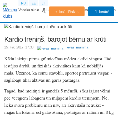
RU
EE
LT
Vecāku skola
E-Lekcijas
Grūtniecības kalendārs
Forums
Iesūti Rakstu
Ienāc!
Kardio treniņš, barojot bērnu ar krūti
15. Feb 2017, 17:30
Ievas_mamma
Kādu laiciņu pirms grūtniecības mēdzu aktīvi vingrot. Tad
iestājos darbā, un fiziskās aktivitātes kaut kā nobīdījās
malā. Uzzinot, ka esmu stāvoklī, sportot pārtraucu vispār, -
saglabāju tikai aktīvas un garas pastaigas.
Tagad, kad meitiņai ir gandrīz 5 mēneši, sāku izjust vēlmi
pēc vecajiem labajiem un mīļajiem kardio treniņiem. Nē,
liekā svara problēmu man nav, arī aktivitāšu netrūkst -
mājas kārtošana, ēst gatavošana, pastaigas ar ratiem un 8 kg