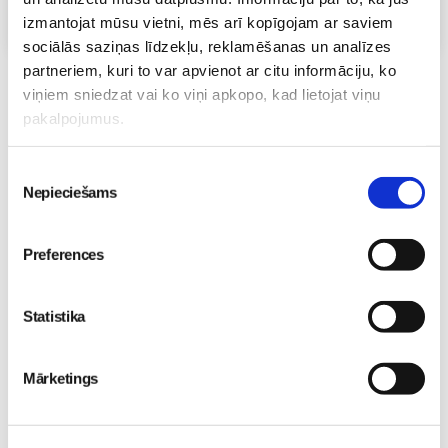
Visas nodarbības
izmantojat mūsu vietni, mēs arī kopīgojam ar saviem
sociālās saziņas līdzekļu, reklamēšanas un analīzes
partneriem, kuri to var apvienot ar citu informāciju, ko
viņiem sniedzat vai ko viņi apkopo, kad lietojat viņu
pakalpojumus.
Lai komentētu, Tev ir jāielogojas
Piekrišanas
Nepieciešams
izvēle
Preferences
Statistika
Ievas_mamma
baibms
17. Feb 2017, 20:51
Tieši tā! 😀
Mārketings