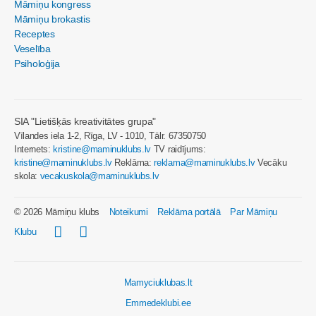
Māmiņu kongress
Māmiņu brokastis
Receptes
Veselība
Psiholoģija
SIA "Lietišķās kreativitātes grupa"
Vīlandes iela 1-2, Rīga, LV - 1010, Tālr. 67350750
Internets:
kristine@maminuklubs.lv
TV raidījums:
kristine@maminuklubs.lv
Reklāma:
reklama@maminuklubs.lv
Vecāku
skola:
vecakuskola@maminuklubs.lv
© 2026 Māmiņu klubs
Noteikumi
Reklāma portālā
Par Māmiņu
Klubu
Mamyciuklubas.lt
Emmedeklubi.ee