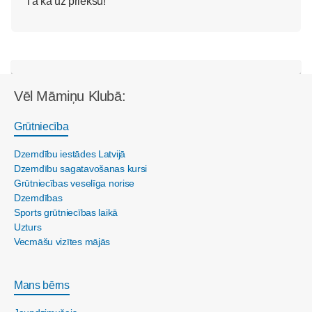
Tā ka uz priekšu!
Vēl Māmiņu Klubā:
Grūtniecība
Dzemdību iestādes Latvijā
Dzemdību sagatavošanas kursi
Grūtniecības veselīga norise
Dzemdības
Sports grūtniecības laikā
Uzturs
Vecmāšu vizītes mājās
Mans bērns