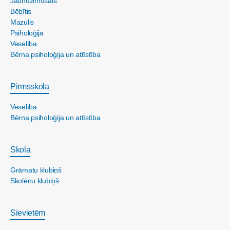
Jaundzimušais
Bēbītis
Mazulis
Psiholoģija
Veselība
Bērna psiholoģija un attīstība
Pirmsskola
Veselība
Bērna psiholoģija un attīstība
Skola
Grāmatu klubiņš
Skolēnu klubiņš
Sievietēm