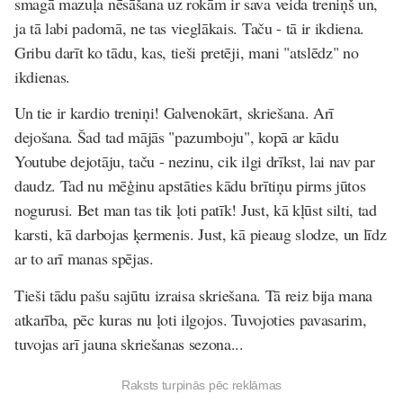
smagā mazuļa nēsāšana uz rokām ir sava veida treniņš un,
ja tā labi padomā, ne tas vieglākais. Taču - tā ir ikdiena.
Gribu darīt ko tādu, kas, tieši pretēji, mani "atslēdz" no
ikdienas.
Un tie ir kardio treniņi! Galvenokārt, skriešana. Arī
dejošana. Šad tad mājās "pazumboju", kopā ar kādu
Youtube dejotāju, taču - nezinu, cik ilgi drīkst, lai nav par
daudz. Tad nu mēģinu apstāties kādu brītiņu pirms jūtos
nogurusi. Bet man tas tik ļoti patīk! Just, kā kļūst silti, tad
karsti, kā darbojas ķermenis. Just, kā pieaug slodze, un līdz
ar to arī manas spējas.
Tieši tādu pašu sajūtu izraisa skriešana. Tā reiz bija mana
atkarība, pēc kuras nu ļoti ilgojos. Tuvojoties pavasarim,
tuvojas arī jauna skriešanas sezona...
Raksts turpinās pēc reklāmas