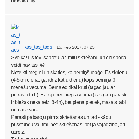
drošāka. 😀
kas_tas_tads
15. Feb 2017, 07:23
Sveika! Es tevi saprotu, arī mīlu skriešanu un citi sporta
veidi nav tas. 😀
Noteikti mēģini un skaties, kā bērniņš reaģē. Es skrienu
(4-5km dienā, gandrīz katru dienu) kopš bērniņa 3
mēnešu vecuma. Bērns ēd tikai krūti (tagad jau arī
putras u.tml.). Baroju pēc pieprasījuma (kas gan parasti
ir biežāk nekā reizi 3-4h), bet piena pietiek, mazais labi
ņemas svarā.
Parasti pabaroju pirms skriešanas un tad - kādu
pusstundu vai tml. pēc skriešanas, bet ja vajadzība, arī
uzreiz.