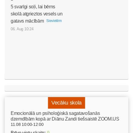
5 svarīgi soļi, lai bērns
skolā atgrieztos vesels un
gatavs mācībām
Sievietēm
06. Aug 10:24
Vecāku skola
Emocionālā un psiholoģiskā sagatavošanās
dzemdībām kopā ar Diānu Zandi tiešsaistē ZOOM.US
11.08 10:00-12:00
Brīvo vietu skaits:
9