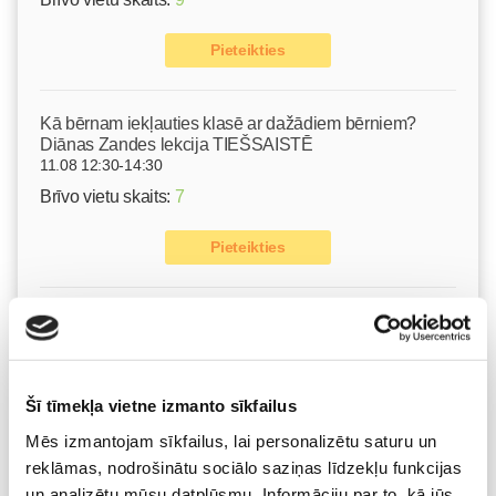
Pieteikties
Kā bērnam iekļauties klasē ar dažādiem bērniem?
Diānas Zandes lekcija TIEŠSAISTĒ
11.08 12:30-14:30
Brīvo vietu skaits:
7
Pieteikties
Dzemdību sagatavošanas kursi GATAVI MAZULIM 4+1
lekciju cikls no 11.augusta KLĀTIENĒ.
11.08 18:00-20:00
Brīvo vietu skaits:
5
Šī tīmekļa vietne izmanto sīkfailus
Mēs izmantojam sīkfailus, lai personalizētu saturu un
Pieteikties
reklāmas, nodrošinātu sociālo saziņas līdzekļu funkcijas
un analizētu mūsu datplūsmu. Informāciju par to, kā jūs