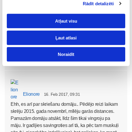
Rādīt detalizēti
Atļaut visu
Ievas_mamma
elionoreli
16. Feb 2017, 11:03
Tagad esmu apņēmusies, ka skriešu! 😀 Cik forši zināt,
Ļaut atlasi
ka neesmu viena tāda! 😀
Tad nu meklējam labu sporta krūšturi, gaidam siltāku
Noraidīt
laiku un - aiziet! 👍
Elionore
16. Feb 2017, 09:31
Ehh, es arī par skriešanu domāju.. Pēdējo reizi laikam
skrēju 2015. gada novembrī, mīlēju garās distances.
Pamazām domāju atsākt, līdz šim tikai vingroju pa
māju. Ir gadījies savingroties arī tā, ka pēc tam muskuļi