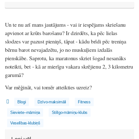
Un te nu arī mans jautājums - vai ir iespējams skriešanu
apvienot ar krūts barošanu? Ir dzirdēts, ka pēc lielas
slodzes var pazust pieniņš, tāpat - kādu brīdi pēc treniņa
bērnu barot nevajadzētu, jo no muskuļiem izdalās
pienskābe. Saprotu, ka maratonus skriet šogad nesanāks
noteikti, bet - kā ar mierīgu vakara skrējienu 2, 3 kilometru
garumā?
Var mēģināt, vai tomēr atteikties uzreiz?
Blogi
Dzīvo-maksimāli
Fitness
Sieviete--māmiņa
Stilīgo-māmiņu-klubs
Veselības-klubiņš