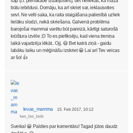
sāp (t.i. pienskābe izdalījusies), bet neliekas, ka mazā
būtu iebildusi. Domāju, ka arī skriet var, ieklausoties
sevī. Ne velti saka, ka raita staigāšana patiesībā uzliek
lielāku slodzi, nekā skriešana. Galvenā problēma
barojošai mammai varētu būt pareizā, kārtīgi saturošā
krūštura izvēle ;D To es piefiksēju, kad viena treniņa
laikā vajadzēja lēkāt.. Ojj. 😃 Bet katrā ziņā - gaidu
labāku laiku un mēģināšu izskriet 😀 Lai arī Tev veicas
ar šo! 👍
Ievas_mamma
15. Feb 2017, 10:12
kas_tas_tads
Sveika! 😀 Paldies par komentāru! Tagad jūtos daudz