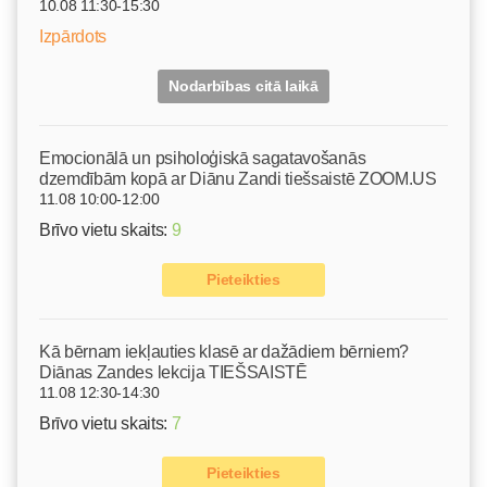
10.08 11:30-15:30
Izpārdots
Nodarbības citā laikā
Emocionālā un psiholoģiskā sagatavošanās
dzemdībām kopā ar Diānu Zandi tiešsaistē ZOOM.US
11.08 10:00-12:00
Brīvo vietu skaits:
9
Pieteikties
Kā bērnam iekļauties klasē ar dažādiem bērniem?
Diānas Zandes lekcija TIEŠSAISTĒ
11.08 12:30-14:30
Brīvo vietu skaits:
7
Pieteikties