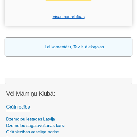
Visas nodarbības
Lai komentētu, Tev ir jāielogojas
Vēl Māmiņu Klubā:
Grūtniecība
Dzemdību iestādes Latvijā
Dzemdību sagatavošanas kursi
Grūtniecības veselīga norise