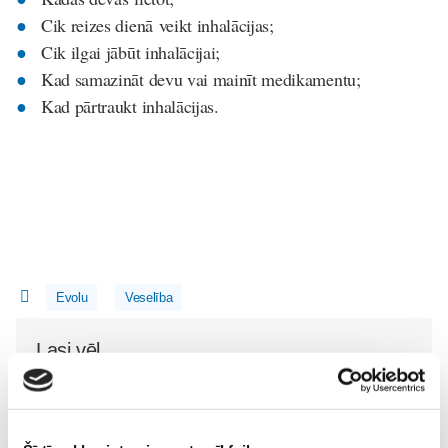
Cik reizes dienā veikt inhalācijas;
Cik ilgai jābūt inhalācijai;
Kad samazināt devu vai mainīt medikamentu;
Kad pārtraukt inhalācijas.
Evolu
Veselība
Lasi vēl
Kļūsti par Freemore produktu testētāju!
Sievietēm
06. Aug 20:04