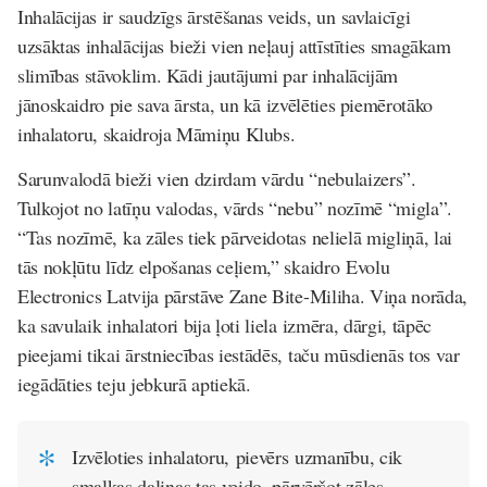
Inhalācijas ir saudzīgs ārstēšanas veids, un savlaicīgi
uzsāktas inhalācijas bieži vien neļauj attīstīties smagākam
slimības stāvoklim. Kādi jautājumi par inhalācijām
jānoskaidro pie sava ārsta, un kā izvēlēties piemērotāko
inhalatoru, skaidroja Māmiņu Klubs.
Sarunvalodā bieži vien dzirdam vārdu “nebulaizers”.
Tulkojot no latīņu valodas, vārds “nebu” nozīmē “migla”.
“Tas nozīmē, ka zāles tiek pārveidotas nelielā migliņā, lai
tās nokļūtu līdz elpošanas ceļiem,” skaidro Evolu
Electronics Latvija pārstāve Zane Bite-Miliha. Viņa norāda,
ka savulaik inhalatori bija ļoti liela izmēra, dārgi, tāpēc
pieejami tikai ārstniecības iestādēs, taču mūsdienās tos var
iegādāties teju jebkurā aptiekā.
Izvēloties inhalatoru, pievērs uzmanību, cik
smalkas daļiņas tas veido, pārvēršot zāles