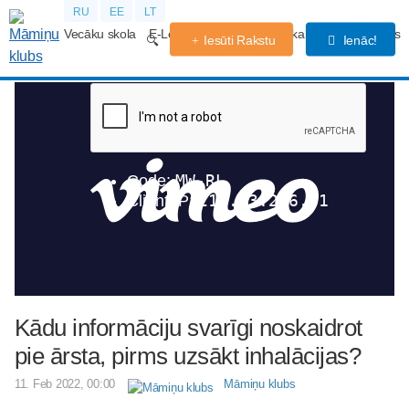
RU
EE
LT
Vecāku skola
E-Lekcijas
Grūtniecības kalendārs
Forums
Iesūti Rakstu
Ienāc!
Kādu informāciju svarīgi noskaidrot
pie ārsta, pirms uzsākt inhalācijas?
11. Feb 2022, 00:00
Māmiņu klubs