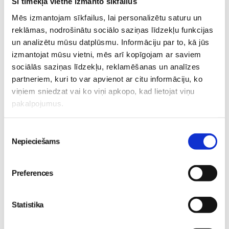
Šī tīmekļa vietne izmanto sīkfailus
Mēs izmantojam sīkfailus, lai personalizētu saturu un
reklāmas, nodrošinātu sociālo saziņas līdzekļu funkcijas
un analizētu mūsu datplūsmu. Informāciju par to, kā jūs
izmantojat mūsu vietni, mēs arī kopīgojam ar saviem
sociālās saziņas līdzekļu, reklamēšanas un analīzes
5 svarīgi soļi, lai bērns
partneriem, kuri to var apvienot ar citu informāciju, ko
skolā atgrieztos vesels un
viņiem sniedzat vai ko viņi apkopo, kad lietojat viņu
gatavs mācībām
No 16. oktobra atvērsies
Sievietēm
pakalpojumus.
durvis uz divām
06. Aug 10:24
pasaulēm: publicēts
filmas “Kristofers un divu
Piekrišanas
Nepieciešams
pasauļu atslēga” treileris
izvēle
Sievietēm
05. Aug 12:00
Preferences
Statistika