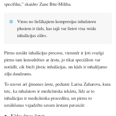
specifiku,” skaidro Zane Bite-Miliha.
Viens no lielākajiem kompresijas inhalatoru
plusiem ir tāds, kas tajā var lietot visa veida
inhalācijas zāles.
Pirms uzsākt inhalācijas procesu, vienmēr ir ļoti svarīgi
pirms tam konsultēties ar ārstu, jo tikai speciālists var
norādīt, cik bieži jāveic inhalācijas, un kāds ir inhalējamo
zāļu daudzums.
To uzsver arī ģimenes ārste, pediatre Larisa Zaharova, kura
teic, ka inhalators ir medicīniska iekārta, līdz ar to
inhalācijas ir medicīniska procedūra, un pirms to
uzsākšanas vajadzētu savam ārstam pavaicāt:
Kādas devas lietot;