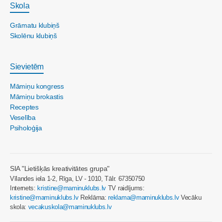
Skola
Grāmatu klubiņš
Skolēnu klubiņš
Sievietēm
Māmiņu kongress
Māmiņu brokastis
Receptes
Veselība
Psiholoģija
SIA "Lietišķās kreativitātes grupa"
Vīlandes iela 1-2, Rīga, LV - 1010, Tālr. 67350750
Internets:
kristine@maminuklubs.lv
TV raidījums:
kristine@maminuklubs.lv
Reklāma:
reklama@maminuklubs.lv
Vecāku
skola:
vecakuskola@maminuklubs.lv