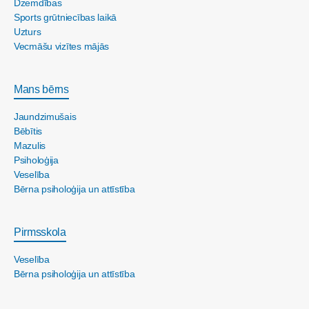
Dzemdības
Sports grūtniecības laikā
Uzturs
Vecmāšu vizītes mājās
Mans bērns
Jaundzimušais
Bēbītis
Mazulis
Psiholoģija
Veselība
Bērna psiholoģija un attīstība
Pirmsskola
Veselība
Bērna psiholoģija un attīstība