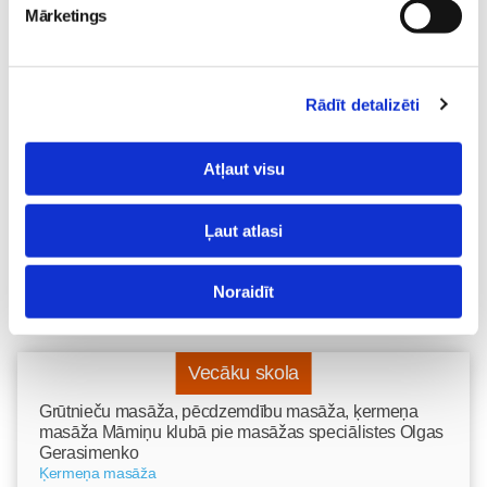
Mārketings
Sākam jauno Māmiņu
Brokastu sezonu 9.
septembrī!
Sievietēm
03. Aug 16:09
Rādīt detalizēti
Atļaut visu
Ļaut atlasi
Noraidīt
Vecāku skola
Grūtnieču masāža, pēcdzemdību masāža, ķermeņa
masāža Māmiņu klubā pie masāžas speciālistes Olgas
Gerasimenko
Ķermeņa masāža