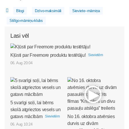
Blogi
Dzīvo-maksimāli
Sieviete--māmiņa
Stilīgo-māmiņu-klubs
Lasi vēl
Kļūsti par Freemore produktu testētāju!
Sievietēm
06. Aug 20:04
5 svarīgi soļi, lai bērns
skolā atgrieztos vesels un
gatavs mācībām
No 16. oktobra atvērsies
Sievietēm
durvis uz divām
06. Aug 10:24