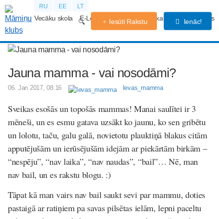
RU
EE
LT
Vecāku skola
E-Lekcijas
Grūtniecības kalendārs
Forums
Iesūti Rakstu
Ienāc!
Jauna mamma - vai nosodāmi?
06. Jan 2017, 08:16
Ievas_mamma
Sveikas esošās un topošās mammas! Manai saulītei ir 3
mēneši, un es esmu gatava uzsākt ko jaunu, ko sen gribētu
un lolotu, taču, galu galā, novietotu plauktiņā blakus citām
apputējušām un ierūsējušām idejām ar piekārtām birkām –
“nespēju”, “nav laika”, “nav naudas”, “bail”… Nē, man
nav bail, un es rakstu blogu. :)
Tāpat kā man vairs nav bail saukt sevi par mammu, doties
pastaigā ar ratiņiem pa savas pilsētas ielām, lepni paceltu