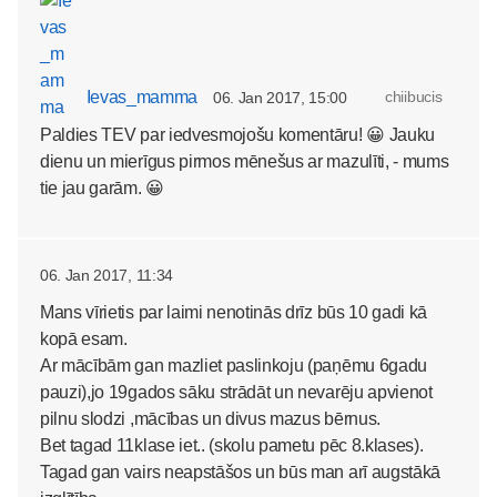
Ievas_mamma
chiibucis
06. Jan 2017, 15:00
Paldies TEV par iedvesmojošu komentāru! 😀 Jauku
dienu un mierīgus pirmos mēnešus ar mazulīti, - mums
tie jau garām. 😀
06. Jan 2017, 11:34
Mans vīrietis par laimi nenotinās drīz būs 10 gadi kā
kopā esam.
Ar mācībām gan mazliet paslinkoju (paņēmu 6gadu
pauzi),jo 19gados sāku strādāt un nevarēju apvienot
pilnu slodzi ,mācības un divus mazus bērnus.
Bet tagad 11klase iet.. (skolu pametu pēc 8.klases).
Tagad gan vairs neapstāšos un būs man arī augstākā