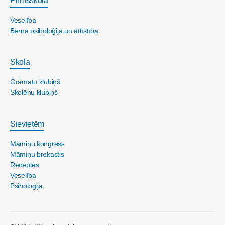
Pirmsskola
Veselība
Bērna psiholoģija un attīstība
Skola
Grāmatu klubiņš
Skolēnu klubiņš
Sievietēm
Māmiņu kongress
Māmiņu brokastis
Receptes
Veselība
Psiholoģija