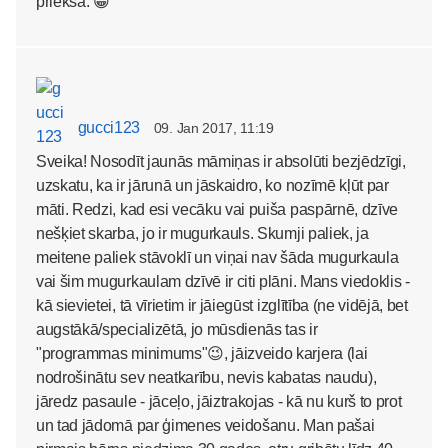
priekšā. 😀
gucci123
09. Jan 2017, 11:19
Sveika! Nosodīt jaunās māmiņas ir absolūti bezjēdzīgi,
uzskatu, ka ir jārunā un jāskaidro, ko nozīmē kļūt par
māti. Redzi, kad esi vecāku vai puiša paspārnē, dzīve
nešķiet skarba, jo ir mugurkauls. Skumji paliek, ja
meitene paliek stāvoklī un viņai nav šāda mugurkaula
vai šim mugurkaulam dzīvē ir citi plāni. Mans viedoklis -
kā sievietei, tā vīrietim ir jāiegūst izglītība (ne vidējā, bet
augstākā/specializētā, jo mūsdienās tas ir
"programmas minimums"😉, jāizveido karjera (lai
nodrošinātu sev neatkarību, nevis kabatas naudu),
jāredz pasaule - jāceļo, jāiztrakojas - kā nu kurš to prot
un tad jādomā par ģimenes veidošanu. Man pašai