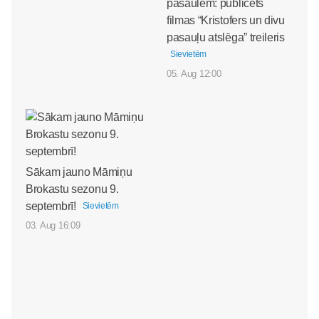
pasaulēm: publicēts
filmas “Kristofers un divu
pasauļu atslēga” treileris
Sievietēm
05. Aug 12:00
Sākam jauno Māmiņu
Brokastu sezonu 9.
septembrī!
Sievietēm
03. Aug 16:09