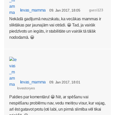
Ievas_mamma
gucci123
09. Jan 2017, 18:05
Nekādā gadījumā neuzskatu, ka vecākas mammas ir
sliktākas par jaunajām vai otrādi. 😀 Tad, ja vairāk
piedzīvots un iegūts, ir stabilitāte un vairāk tā tālāk
nododamā. 😀
Ievas_mamma
09. Jan 2017, 18:01
lovestoryes
Paldies par komentāru! 😀 Nē, ar spēšanu vai
nespēšanu problēmu nav, vedu meitiņu visur, kur vajag,
arī ēst gatavot protu ļoti labi, un pirmā slimība vēl tikai