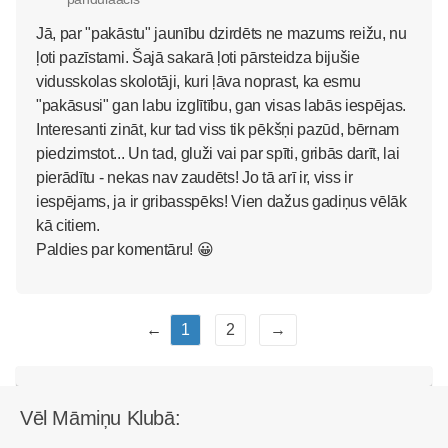
Jā, par "pakāstu" jaunību dzirdēts ne mazums reižu, nu
ļoti pazīstami. Šajā sakarā ļoti pārsteidza bijušie
vidusskolas skolotāji, kuri ļāva noprast, ka esmu
"pakāsusi" gan labu izglītību, gan visas labās iespējas.
Interesanti zināt, kur tad viss tik pēkšņi pazūd, bērnam
piedzimstot... Un tad, gluži vai par spīti, gribās darīt, lai
pierādītu - nekas nav zaudēts! Jo tā arī ir, viss ir
iespējams, ja ir gribasspēks! Vien dažus gadiņus vēlāk
kā citiem.
Paldies par komentāru! 😀
←
1
2
→
Vēl Māmiņu Klubā: