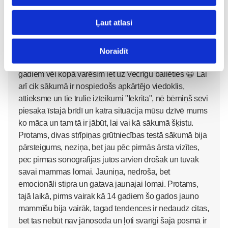
viegli, gāja visādi, jo mana mamma uzzinot par
grūtniecību mani ļoti nosodīja, nevēlējās redzēt. Par
Ļaut atlasi
mazo ļoti priecājās dēla tētis, ar mazo puncī
apprecējāmies. Nebija viegli, bet to nekad neesmu
nožēlojusi, lepojos, ka esmu jauna mamma savam
Noraidīt
pusaudzim. Dažreiz iesmejamies, ka pēc dažiem
gadiem vēl kopā varēsim iet uz Vecrīgu ballēties 😀 Lai
arī cik sākumā ir nospiedošs apkārtējo viedoklis,
attieksme un tie trulie izteikumi "Iekrita", nē bērniņš sevi
piesaka īstajā brīdī un katra situācija mūsu dzīvē mums
ko māca un tam tā ir jābūt, lai vai kā sākumā šķistu.
Protams, divas strīpiņas grūtniecības testā sākumā bija
pārsteigums, neziņa, bet jau pēc pirmās ārsta vizītes,
pēc pirmās sonogrāfijas jutos arvien drošāk un tuvāk
savai mammas lomai. Jauniņa, nedroša, bet
emocionāli stipra un gatava jaunajai lomai. Protams,
tajā laikā, pirms vairak kā 14 gadiem šo gados jauno
mammīšu bija vairāk, tagad tendences ir nedaudz citas,
bet tas nebūt nav jānosoda un ļoti svarīgi šajā posmā ir