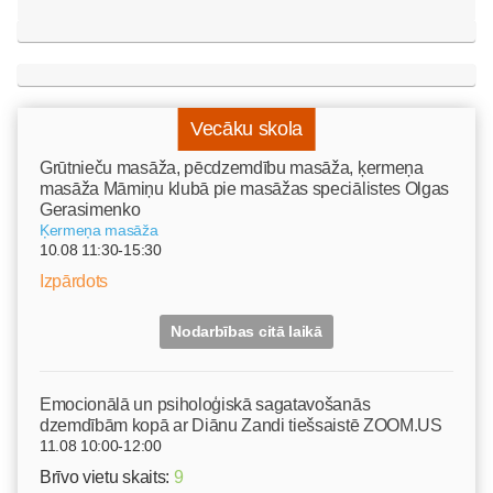
Vecāku skola
Grūtnieču masāža, pēcdzemdību masāža, ķermeņa
masāža Māmiņu klubā pie masāžas speciālistes Olgas
Gerasimenko
Ķermeņa masāža
10.08 11:30-15:30
Izpārdots
Nodarbības citā laikā
Emocionālā un psiholoģiskā sagatavošanās
dzemdībām kopā ar Diānu Zandi tiešsaistē ZOOM.US
11.08 10:00-12:00
Brīvo vietu skaits:
9