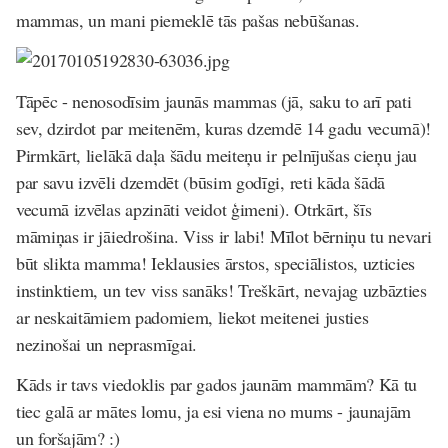
mammas, un mani piemeklē tās pašas nebūšanas.
Tāpēc - nenosodīsim jaunās mammas (jā, saku to arī pati
sev, dzirdot par meitenēm, kuras dzemdē 14 gadu vecumā)!
Pirmkārt, lielākā daļa šādu meiteņu ir pelnījušas cieņu jau
par savu izvēli dzemdēt (būsim godīgi, reti kāda šādā
vecumā izvēlas apzināti veidot ģimeni). Otrkārt, šīs
māmiņas ir jāiedrošina. Viss ir labi! Mīlot bērniņu tu nevari
būt slikta mamma! Ieklausies ārstos, speciālistos, uzticies
instinktiem, un tev viss sanāks! Treškārt, nevajag uzbāzties
ar neskaitāmiem padomiem, liekot meitenei justies
nezinošai un neprasmīgai.
Kāds ir tavs viedoklis par gados jaunām mammām? Kā tu
tiec galā ar mātes lomu, ja esi viena no mums - jaunajām
un foršajām? :)