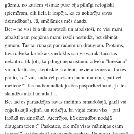
gūzmu, no kuriem vismaz puse bija pilnīgi neloģiski
(piemēram, cik liela ir iespēja, ka es nokavēju savas
dzemdības?). Jā, smējāmies mēs daudz.
Bet – ne visi bija tik saprotoši un atbalstoši, ne visi mani
atbalstīja un pieņēma manu izvēli nestudēt, bet dibināt
ģimeni. Tas tā, runājot par radiem un draugiem. Protams,
tuva cilvēka kritiskais viedoklis sāp visvairāk, taču tas
nekaitina tik ļoti, kā pilnīgi nepazīstamu cilvēku "lūrēšana"
virsū, kritiskie, skeptiskie skatieni, nevietā izmestas frāzes
par to, ka“ vai, kāda vēl pavisam jauna māmiņa, pati vēl
meitene!” Tas nudien neliek justies pašpārliecinātai, ja tiek
skandēts atkal un atkal…
Bet tad es paraudzījos savas meitiņas smaidošajā, gluži vai
eņģeliskajā sejiņā, un redzēju, ka viņai esmu viss – pati
labākā un zinošākā. Atcerējos, kā dzemdību nodaļā
draugam teicu :” Paskaties, cik mēs visas māmiņas esam
jaunas!”, gaidot rindā uz mazuļu apskati. Un ziniet, ko viņš