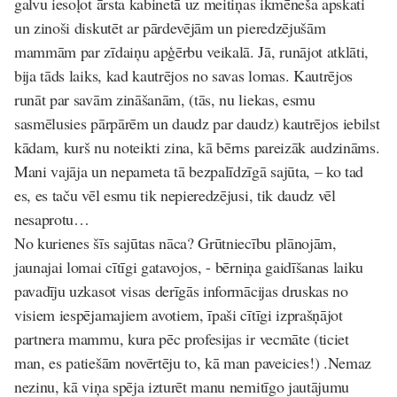
galvu iesoļot ārsta kabinetā uz meitiņas ikmēneša apskati
un zinoši diskutēt ar pārdevējām un pieredzējušām
mammām par zīdaiņu apģērbu veikalā. Jā, runājot atklāti,
bija tāds laiks, kad kautrējos no savas lomas. Kautrējos
runāt par savām zināšanām, (tās, nu liekas, esmu
sasmēlusies pārpārēm un daudz par daudz) kautrējos iebilst
kādam, kurš nu noteikti zina, kā bērns pareizāk audzināms.
Mani vajāja un nepameta tā bezpalīdzīgā sajūta, – ko tad
es, es taču vēl esmu tik nepieredzējusi, tik daudz vēl
nesaprotu…
No kurienes šīs sajūtas nāca? Grūtniecību plānojām,
jaunajai lomai cītīgi gatavojos, - bērniņa gaidīšanas laiku
pavadīju uzkasot visas derīgās informācijas druskas no
visiem iespējamajiem avotiem, īpaši cītīgi izprašņājot
partnera mammu, kura pēc profesijas ir vecmāte (ticiet
man, es patiešām novērtēju to, kā man paveicies!) .Nemaz
nezinu, kā viņa spēja izturēt manu nemitīgo jautājumu