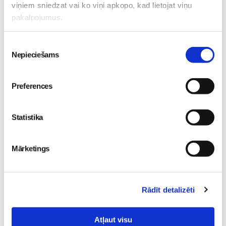
necenšos darīt, galvenais ir tikai tas, ka mazulītis ir
viņiem sniedzat vai ko viņi apkopo, kad lietojat viņu
gaidīts un mīlēts, jo tā ir tikai tava dzīve 😀 Es pati arī
pakalpojumus.
gribēju būt jauna mamma, droši vien tāpēc, ka man ar
mammu ir 20 gadu starpība (es viņai piedzimu 20
Piekrišanas
gados) un visi ļoti bieži saka - ārprāts, cik tev liela,
Nepieciešams
izvēle
pieaugusi meita -, bet tas tiešām ir forši, jo mamma man
ir kā labākā draudzene un tagad būs superīga ome 😇
Preferences
Statistika
Mārketings
ViKrEm mamma
07. Jan 2017, 11:52
Rādīt detalizēti
Ļoti jauks raksts. Mani ar manu nu jau lielo puiku no
dzemdību nodaļas izrakstīja manā 19.dzimšanas
dienā. Biju tikko pabeigusi pirmo kursu LU. Nebija
Atļaut visu