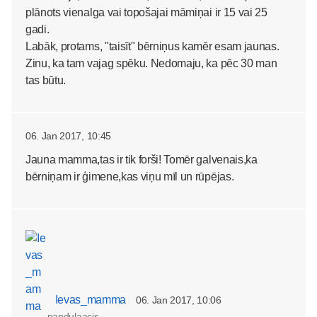
plānots vienalga vai topošajai māmiņai ir 15 vai 25
gadi.
Labāk, protams, "taisīt" bērniņus kamēr esam jaunas.
Zinu, ka tam vajag spēku. Nedomaju, ka pēc 30 man
tas būtu.
06. Jan 2017, 10:45
Jauna mamma,tas ir tik forši! Tomēr galvenais,ka
bērniņam ir ģimene,kas viņu mīl un rūpējas.
Ievas_mamma
06. Jan 2017, 10:06
pandulaacis