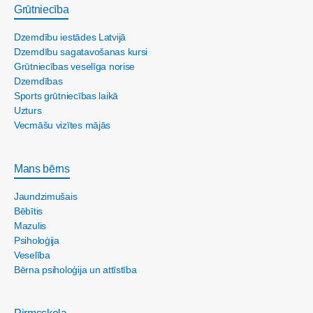
Grūtniecība
Dzemdību iestādes Latvijā
Dzemdību sagatavošanas kursi
Grūtniecības veselīga norise
Dzemdības
Sports grūtniecības laikā
Uzturs
Vecmāšu vizītes mājās
Mans bērns
Jaundzimušais
Bēbītis
Mazulis
Psiholoģija
Veselība
Bērna psiholoģija un attīstība