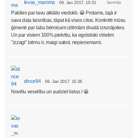
Ievas_mamma
lauvinja
06. Jan 2017, 15:31
Paldies par tavu atklāto viedokli. 😀 Protams, tajā ir
sava daļa taisnības, tāpat kā visos citos. Konkrēti mūsu
ģimenē par labu bērniņam izlēmām divatā izrunājoties.
Un par visiem 100% piekrītu, ka egoistiski vīrietim
"izzagt" bērnu ir, maigi sakot, nepieņemami.
dince94
06. Jan 2017, 15:26
Novēlu veselību un audziet lielas ! 😀