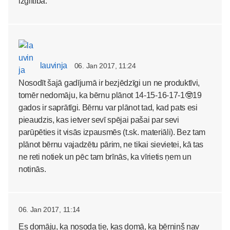
izglītība.
lauvinja
06. Jan 2017, 11:24
Nosodīt šajā gadījumā ir bezjēdzīgi un ne produktīvi,
tomēr nedomāju, ka bērnu plānot 14-15-16-17-1🤓19
gados ir saprātīgi. Bērnu var plānot tad, kad pats esi
pieaudzis, kas ietver sevī spējai pašai par sevi
parūpēties it visās izpausmēs (t.sk. materiāli). Bez tam
plānot bērnu vajadzētu pārim, ne tikai sievietei, kā tas
ne reti notiek un pēc tam brīnās, ka vīrietis ņem un
notinās.
06. Jan 2017, 11:14
Es domāju, ka nosoda tie, kas domā, ka bērniņš nav