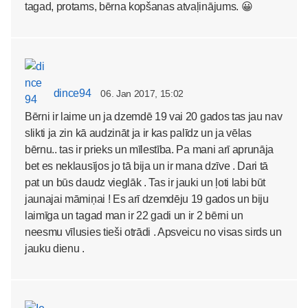
tagad, protams, bērna kopšanas atvaļinājums. 😀
dince94
06. Jan 2017, 15:02
Bērni ir laime un ja dzemdē 19 vai 20 gados tas jau nav
slikti ja zin kā audzināt ja ir kas palīdz un ja vēlas
bērnu.. tas ir prieks un mīlestība. Pa mani arī aprunāja
bet es neklausījos jo tā bija un ir mana dzīve . Dari tā
pat un būs daudz vieglāk . Tas ir jauki un ļoti labi būt
jaunajai māmiņai ! Es arī dzemdēju 19 gados un biju
laimīga un tagad man ir 22 gadi un ir 2 bērni un
neesmu vīlusies tieši otrādi . Apsveicu no visas sirds un
jauku dienu .