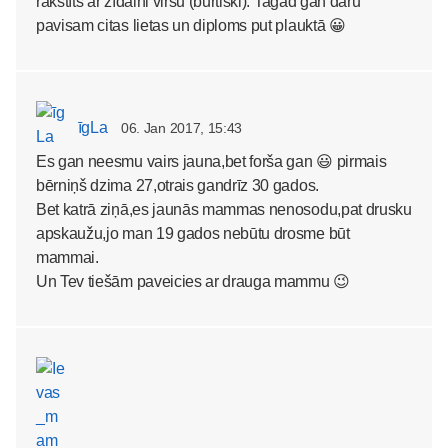
rakstīts ar zīdaini virsū (burtiski). Tagad gan daru
pavisam citas lietas un diploms put plauktā 😀
īgLa
06. Jan 2017, 15:43
Es gan neesmu vairs jauna,bet forša gan 😃 pirmais
bērniņš dzima 27,otrais gandrīz 30 gados.
Bet katrā ziņā,es jaunās mammas nenosodu,pat drusku
apskaužu,jo man 19 gados nebūtu drosme būt
mammai.
Un Tev tiešām paveicies ar drauga mammu 😉