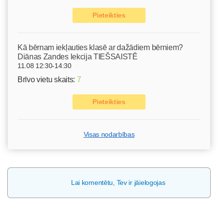
Pieteikties
Kā bērnam iekļauties klasē ar dažādiem bērniem?
Diānas Zandes lekcija TIEŠSAISTĒ
11.08 12:30-14:30
Brīvo vietu skaits:
7
Pieteikties
Visas nodarbības
Lai komentētu, Tev ir jāielogojas