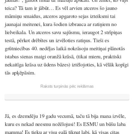
teica? Tā tam ir jābūt… Es vēl arvien atceros šo jauno
māmiņu smaidus, atceros apgaroto sejas izteiksmi tai
jaunajai meitenei, kura šodien izbrauca ar ratiņiem no
lielveikala. Un atceros savu sajūsmu, ieraugot 2 strīpiņas
testā, pērkot drēbītes un izvēloties ratiņus. Tieši es
grūtniecības 40. nedēļas laikā nokrāsoju meitiņai plānotās
istabas sienas maigi oranžā krāsā, (tikai mieru, praktiski
nekaitīga krāsa uz ūdens bāzes) iztēlojoties, kā vēlāk kopīgi
tās apķēpāsim.
Raksts turpinās pēc reklāmas
Jā, es dzemdēju 19 gadu vecumā, taču tā bija mana izvēle,
kuru es nekad neesmu nožēlojusi! Es ESMU un būšu laba
mamma! Es tieku ar visu galā tikpat labi, kā visas citas