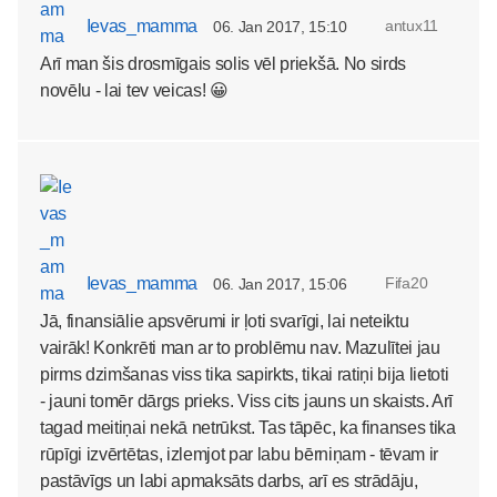
Ievas_mamma
antux11
06. Jan 2017, 15:10
Arī man šis drosmīgais solis vēl priekšā. No sirds
novēlu - lai tev veicas! 😀
Ievas_mamma
Fifa20
06. Jan 2017, 15:06
Jā, finansiālie apsvērumi ir ļoti svarīgi, lai neteiktu
vairāk! Konkrēti man ar to problēmu nav. Mazulītei jau
pirms dzimšanas viss tika sapirkts, tikai ratiņi bija lietoti
- jauni tomēr dārgs prieks. Viss cits jauns un skaists. Arī
tagad meitiņai nekā netrūkst. Tas tāpēc, ka finanses tika
rūpīgi izvērtētas, izlemjot par labu bērniņam - tēvam ir
pastāvīgs un labi apmaksāts darbs, arī es strādāju,