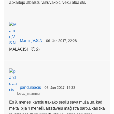
apkārtējo atbalsts, vistuvāko cilvēku atbalsts.
MaminjV.S.N
06. Jan 2017, 22:28
MALACIS!!!! 😇👍
pandulaacis
06. Jan 2017, 19:33
Ievas_mamma
Es 9. mēnesī kārtoju trakāko sesiju savā mūžā un, kad
meitai bija 4 mēneši, aizstāvēju maģistra darbu, kas tika