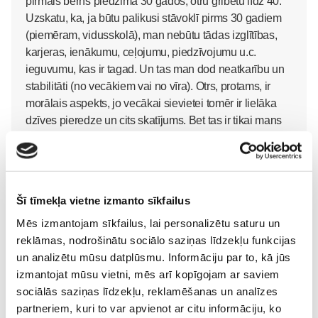
pirmais bērns piedzima 30 gados, otru gribētu līdz 40.
Uzskatu, ka, ja būtu palikusi stāvoklī pirms 30 gadiem
(piemēram, vidusskolā), man nebūtu tādas izglītības,
karjeras, ienākumu, ceļojumu, piedzīvojumu u.c.
ieguvumu, kas ir tagad. Un tas man dod neatkarību un
stabilitāti (no vecākiem vai no vīra). Otrs, protams, ir
morālais aspekts, jo vecākai sievietei tomēr ir lielāka
dzīves pieredze un cits skatījums. Bet tas ir tikai mans
viedoklis. Lai veicās😀
Šī tīmekļa vietne izmanto sīkfailus
Mēs izmantojam sīkfailus, lai personalizētu saturu un
Lindinnna
08. Jan 2017, 20:34
reklāmas, nodrošinātu sociālo saziņas līdzekļu funkcijas
Ļoti jauks stāsts ❤ Pašlaik man ir 21 un esmu stāvoklī
un analizētu mūsu datplūsmu. Informāciju par to, kā jūs
un gaidu savu pirmo bērniņu, kad mazais piedzims būs
izmantojat mūsu vietni, mēs arī kopīgojam ar saviem
22, godīgi sakot tas ir vienalga,ko apkārtējie domā, jo
sociālās saziņas līdzekļu, reklamēšanas un analīzes
visiem nekad tā pat neizpatikt un es to pati nemaz
partneriem, kuri to var apvienot ar citu informāciju, ko