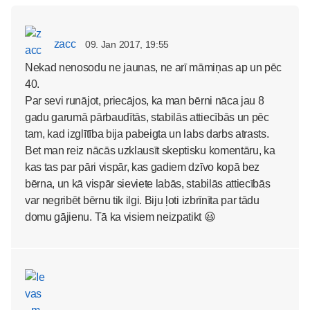
zacc
09. Jan 2017, 19:55
Nekad nenosodu ne jaunas, ne arī māmiņas ap un pēc
40.
Par sevi runājot, priecājos, ka man bērni nāca jau 8
gadu garumā pārbaudītās, stabilās attiecībās un pēc
tam, kad izglītība bija pabeigta un labs darbs atrasts.
Bet man reiz nācās uzklausīt skeptisku komentāru, ka
kas tas par pāri vispār, kas gadiem dzīvo kopā bez
bērna, un kā vispār sieviete labās, stabilās attiecībās
var negribēt bērnu tik ilgi. Biju ļoti izbrīnīta par tādu
domu gājienu. Tā ka visiem neizpatikt 😃