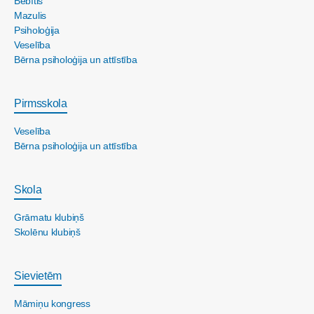
Bēbītis
Mazulis
Psiholoģija
Veselība
Bērna psiholoģija un attīstība
Pirmsskola
Veselība
Bērna psiholoģija un attīstība
Skola
Grāmatu klubiņš
Skolēnu klubiņš
Sievietēm
Māmiņu kongress