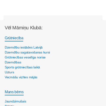
Vēl Māmiņu Klubā:
Grūtniecība
Dzemdību iestādes Latvijā
Dzemdību sagatavošanas kursi
Grūtniecības veselīga norise
Dzemdības
Sports grūtniecības laikā
Uzturs
Vecmāšu vizītes mājās
Mans bērns
Jaundzimušais