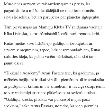
Mūsdienās aizvien vairāk aizdomājamies par to, kā
pagarināt lietu mūžu, lai tādējādi ne tikai ieekonomētu
savus līdzekļus, bet arī parūpētos par planētas ilgtspējību.
Tam pievienojas arī Māmiņu Kluba TV raidījuma vadītāja
Rūta Dvinska, kuras bērnistabā šobrīd norit remontdarbi.
Rūtas meitas savu līdzšinējo galdiņu ir izrotājušas ar
saviem zīmējumiem, tāpēc, līdz ar remontdarbiem, Rūtai
radusies ideja, ka galdu varētu pārkrāsot, tā dodot tam
jaunu dzīvi.
“Tikkurila Academy” Arnis Pastars teic, ka gadījumā, ja
mēbeles bojājumi ir tikai vizuāli, piemēram, tā ir aprakstīta
ar pildspalvu, krītiņiem vai zīmuļiem, ir niecīgi skrāpējumi,
to var veiksmīgi atjaunot pārkrāsojot ar sedzošu krāsu.
“Galdiņu, krēslu, plauktu var pārkrāsot mājās pašu
spēkiem,” saka Arnis Pastars, norādot, ka vien jāizvēlas