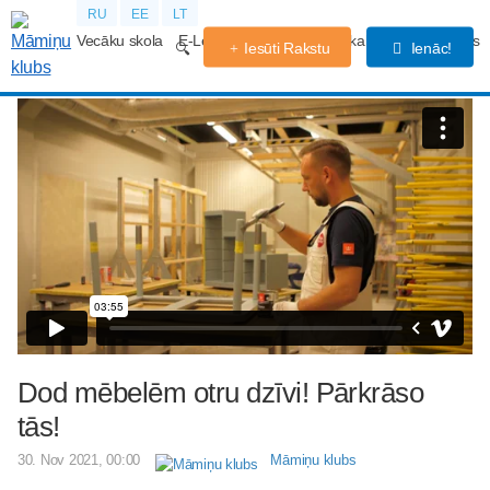
RU
EE
LT
Vecāku skola
E-Lekcijas
Grūtniecības kalendārs
Forums
Iesūti Rakstu
Ienāc!
Dod mēbelēm otru dzīvi! Pārkrāso
tās!
30. Nov 2021, 00:00
Māmiņu klubs