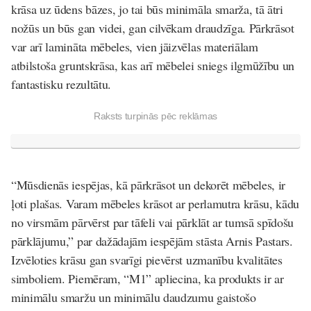
krāsa uz ūdens bāzes, jo tai būs minimāla smarža, tā ātri
nožūs un būs gan videi, gan cilvēkam draudzīga. Pārkrāsot
var arī lamināta mēbeles, vien jāizvēlas materiālam
atbilstoša gruntskrāsa, kas arī mēbelei sniegs ilgmūžību un
fantastisku rezultātu.
Raksts turpinās pēc reklāmas
“Mūsdienās iespējas, kā pārkrāsot un dekorēt mēbeles, ir
ļoti plašas. Varam mēbeles krāsot ar perlamutra krāsu, kādu
no virsmām pārvērst par tāfeli vai pārklāt ar tumsā spīdošu
pārklājumu,” par dažādajām iespējām stāsta Arnis Pastars.
Izvēloties krāsu gan svarīgi pievērst uzmanību kvalitātes
simboliem. Piemēram, “M1” apliecina, ka produkts ir ar
minimālu smaržu un minimālu daudzumu gaistošo