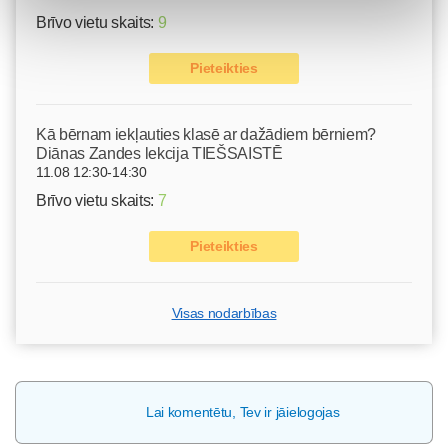
Brīvo vietu skaits:
9
Pieteikties
Kā bērnam iekļauties klasē ar dažādiem bērniem?
Diānas Zandes lekcija TIEŠSAISTĒ
11.08 12:30-14:30
Brīvo vietu skaits:
7
Pieteikties
Visas nodarbības
Lai komentētu, Tev ir jāielogojas