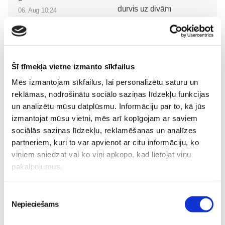
durvis uz divām
06. Aug 10:24
pasaulēm: publicēts
filmas “Kristofers un divu
pasauļu atslēga” treileris
Sievietēm
Šī tīmekļa vietne izmanto sīkfailus
05. Aug 12:00
Mēs izmantojam sīkfailus, lai personalizētu saturu un
reklāmas, nodrošinātu sociālo saziņas līdzekļu funkcijas
un analizētu mūsu datplūsmu. Informāciju par to, kā jūs
izmantojat mūsu vietni, mēs arī kopīgojam ar saviem
sociālās saziņas līdzekļu, reklamēšanas un analīzes
Sākam jauno Māmiņu
partneriem, kuri to var apvienot ar citu informāciju, ko
Brokastu sezonu 9.
viņiem sniedzat vai ko viņi apkopo, kad lietojat viņu
septembrī!
Sievietēm
pakalpojumus.
03. Aug 16:09
Piekrišanas
Nepieciešams
izvēle