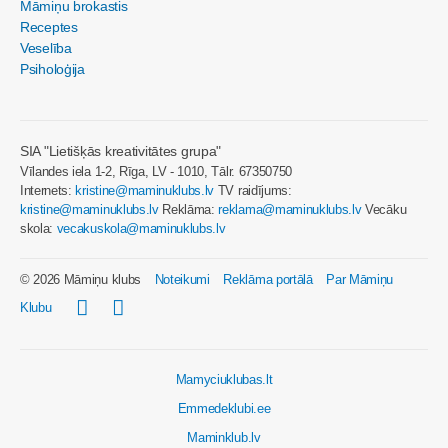
Māmiņu brokastis
Receptes
Veselība
Psiholoģija
SIA "Lietišķās kreativitātes grupa"
Vīlandes iela 1-2, Rīga, LV - 1010, Tālr. 67350750
Internets:
kristine@maminuklubs.lv
TV raidījums:
kristine@maminuklubs.lv
Reklāma:
reklama@maminuklubs.lv
Vecāku
skola:
vecakuskola@maminuklubs.lv
© 2026 Māmiņu klubs
Noteikumi
Reklāma portālā
Par Māmiņu
Klubu
Mamyciuklubas.lt
Emmedeklubi.ee
Maminklub.lv