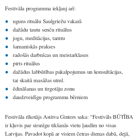
Festivāla programma iekļauj arī:
uguns rituālu Saulgriežu vakarā
dažādu tautu senču rituālus
jogu, meditācijas, tantru
šamaniskās prakses
radošās darbnīcas un meistarklases
pirts rituālus
dažādus labbūtības pakalpojumus un konsultācijas,
tai skaitā masāžas utml.
ēdināšanas un tirgotāju zonu
daudzveidīgu programmu bērniem
Festivāla rīkotājs Astitva Ginters saka: “Festivāls BŪTĪBA
ir kļuvis par sirsnīgu tikšanās vietu ļaudīm no visas
Latvijas. Pavadot kopā ar visiem četras dienas dabā, dejā,