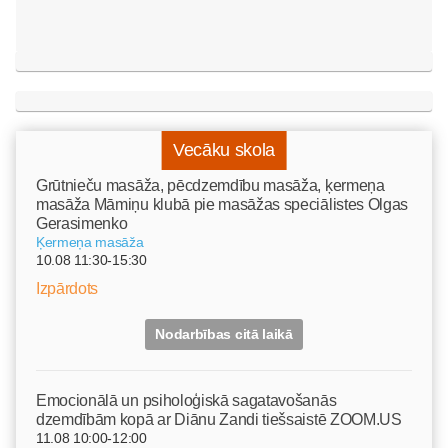
Vecāku skola
Grūtnieču masāža, pēcdzemdību masāža, ķermeņa
masāža Māmiņu klubā pie masāžas speciālistes Olgas
Gerasimenko
Ķermeņa masāža
10.08 11:30-15:30
Izpārdots
Nodarbības citā laikā
Emocionālā un psiholoģiskā sagatavošanās
dzemdībām kopā ar Diānu Zandi tiešsaistē ZOOM.US
11.08 10:00-12:00