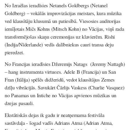
No Izraēlas ieradīsies
Netanels Goldbergs
(Netanel
Goldberg)
– vokālās improvizācijas meistars, kura mūzika
ved klausītāju klusumā un patiesībā. Viesosies auditorijas
iemīļotais
Mičs Kohns
(Mitsch Kohn)
no Vācijas, viņš rada
transformējošas skaņu ceremonijas uz klavierēm.
Rishi
(Indija/Nīderlande) vedīs dalībniekus cauri transa deju
pieredzei.
No Francijas ieradīsies
Džeremijs Natags
(
Jeremy Nattagh)
–
hang
instrumenta virtuozs.
Adele B
(Francija) un
San
Fran
(Itālija) spēlēs didžeridū, vedot klausītājus Zemes
dzīļu vibrācijās. Savukārt
Čārlijs Vaskess
(Charlie Vasquez)
no Panamas un
Intiche
no Vācijas apvienos mūzikas un
dzejas pasauli.
Ekstātiskās dejas ik gadu ir neatņemama festivāla
sastāvdaļa - šogad vadīs
Adrians Atma
(Adrian Atma,