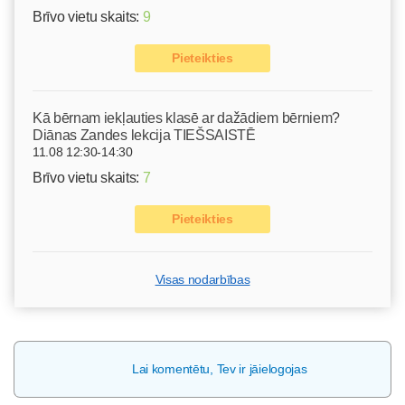
Brīvo vietu skaits:
9
Pieteikties
Kā bērnam iekļauties klasē ar dažādiem bērniem?
Diānas Zandes lekcija TIEŠSAISTĒ
11.08 12:30-14:30
Brīvo vietu skaits:
7
Pieteikties
Visas nodarbības
Lai komentētu, Tev ir jāielogojas