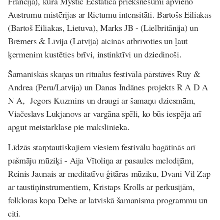
Francija
)
, kura
Mystic Ecstatica
priekšnesumi apvieno
Austrumu mistērijas ar Rietumu intensitāti.
Bartošs Eiliakas
(
Bartoš Eiliakas,
Lietuva),
Marks JB
- (Lielbritānija) un
Brēmers & Līvija
(Latvija) aicinās atbrīvoties un ļaut
ķermenim kustēties brīvi, instinktīvi un dziedinoši.
Šamaniskās skaņas un rituālus festivālā pārstāvēs
Ruy &
Andrea
(
Peru/Latvija
)
un
Danas Indānes
projekts
R A D A
N A
,
Jegors Kuzmins un draugi
ar šamaņu dziesmām,
Viačeslavs Lukjanovs
ar vargāna spēli, ko būs iespēja arī
apgūt meistarklasē pie mākslinieka.
Līdzās starptautiskajiem viesiem festivālu bagātinās arī
pašmāju mūziķi -
Aija Vītoliņa
ar pasaules melodijām,
Reinis Jaunais
ar meditatīvu ģitāras mūziku,
Dvani Vil Zap
ar taustiņinstrumentiem,
Kristaps Krolls
ar perkusijām,
folkloras kopa
Delve
ar latviskā šamanisma programmu un
citi.