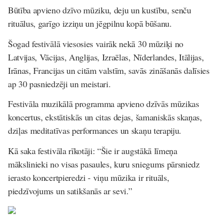
Būtība apvieno dzīvo mūziku, deju un kustību, senču
rituālus, garīgo izziņu un jēgpilnu kopā būšanu.
Šogad festivālā viesosies vairāk nekā 30 mūziķi no
Latvijas, Vācijas, Anglijas, Izraēlas, Nīderlandes, Itālijas,
Irānas, Francijas un citām valstīm, savās zināšanās dalīsies
ap 30 pasniedzēji un meistari.
Festivāla muzikālā programma apvieno dzīvās mūzikas
koncertus, ekstātiskās un citas dejas, šamaniskās skaņas,
dziļas meditatīvas performances un skaņu terapiju.
Kā saka festivāla rīkotāji: “Šie ir augstākā līmeņa
mākslinieki no visas pasaules, kuru sniegums pārsniedz
ierasto koncertpieredzi - viņu mūzika ir rituāls,
piedzīvojums un satikšanās ar sevi.”