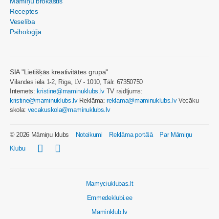
Māmiņu brokastis
Receptes
Veselība
Psiholoģija
SIA "Lietišķās kreativitātes grupa"
Vīlandes iela 1-2, Rīga, LV - 1010, Tālr. 67350750
Internets:
kristine@maminuklubs.lv
TV raidījums:
kristine@maminuklubs.lv
Reklāma:
reklama@maminuklubs.lv
Vecāku
skola:
vecakuskola@maminuklubs.lv
© 2026 Māmiņu klubs
Noteikumi
Reklāma portālā
Par Māmiņu
Klubu
Mamyciuklubas.lt
Emmedeklubi.ee
Maminklub.lv