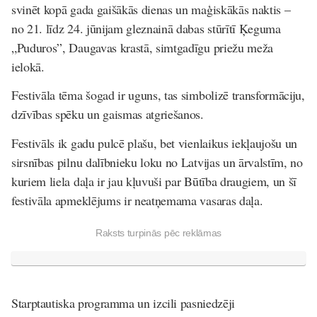
svinēt kopā gada gaišākās dienas un maģiskākās naktis –
no 21. līdz 24. jūnijam gleznainā dabas stūrītī Ķeguma
„Puduros”, Daugavas krastā, simtgadīgu priežu meža
ielokā.
Festivāla tēma šogad ir uguns, tas simbolizē transformāciju,
dzīvības spēku un gaismas atgriešanos.
Festivāls ik gadu pulcē plašu, bet vienlaikus iekļaujošu un
sirsnības pilnu dalībnieku loku no Latvijas un ārvalstīm, no
kuriem liela daļa ir jau kļuvuši par Būtība draugiem, un šī
festivāla apmeklējums ir neatņemama vasaras daļa.
Raksts turpinās pēc reklāmas
Starptautiska programma un izcili pasniedzēji