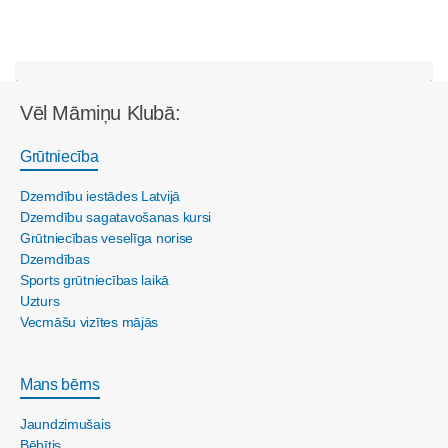
Vēl Māmiņu Klubā:
Grūtniecība
Dzemdību iestādes Latvijā
Dzemdību sagatavošanas kursi
Grūtniecības veselīga norise
Dzemdības
Sports grūtniecības laikā
Uzturs
Vecmāšu vizītes mājās
Mans bērns
Jaundzimušais
Bēbītis