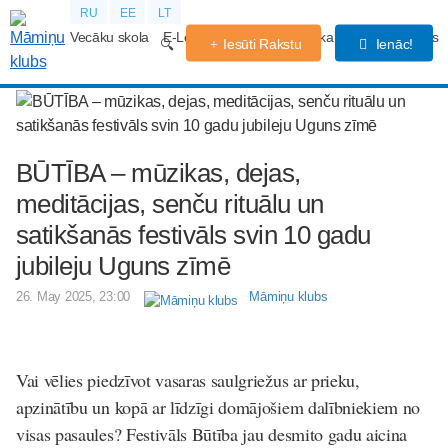
RU
EE
LT
Vecāku skola
E-Lekcijas
Grūtniecības kalendārs
Forums
Iesūti Rakstu
Ienāc!
BŪTĪBA – mūzikas, dejas,
meditācijas, senču rituālu un
satikšanās festivāls svin 10 gadu
jubileju Uguns zīmē
26. May 2025, 23:00
Māmiņu klubs
Vai vēlies piedzīvot vasaras saulgriežus ar prieku,
apzinātību un kopā ar līdzīgi domājošiem dalībniekiem no
visas pasaules? Festivāls Būtība jau desmito gadu aicina