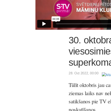
30. oktobra
viesosimi
superkoma
28. Oct 2022, 00:00
Tūlīt oktobris jau c
ziemas laiks nav nek
satikšanos pie TV 
noskatīšanos.