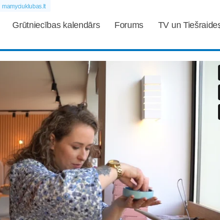
mamyciuklubas.lt
Grūtniecības kalendārs
Forums
TV un Tiešraide