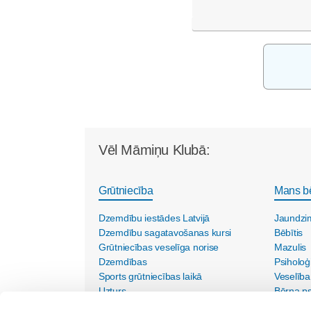
Vēl Māmiņu Klubā:
Grūtniecība
Mans b
Dzemdību iestādes Latvijā
Jaundzi
Dzemdību sagatavošanas kursi
Bēbītis
Grūtniecības veselīga norise
Mazulis
Dzemdības
Psiholoģ
Sports grūtniecības laikā
Veselība
Uzturs
Bērna psi
Vecmāšu vizītes mājās