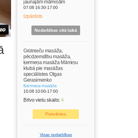
jaunajām māmiņām
07.08 16:30-17:00
Izpārdots
Nodarbības citā laikā
ā
Grūtnieču masāža,
pēcdzemdību masāža,
ķermeņa masāža Māmiņu
klubā pie masāžas
speciālistes Olgas
Gerasimenko
Ķermeņa masāža
10.08 10:00-17:00
Brīvo vietu skaits:
4
Pieteikties
Visas nodarbības