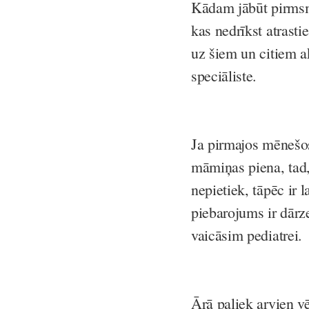
Kādam jābūt pirmsmi
kas nedrīkst atrasti
uz šiem un citiem a
speciāliste.
Ja pirmajos mēnešo
māmiņas piena, tad, 
nepietiek, tāpēc ir 
piebarojums ir dārz
vaicāsim pediatrei.
Ārā paliek arvien v