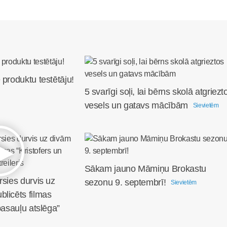
 produktu testētāju!
5 svarīgi soļi, lai bērns skolā atgriezt
vesels un gatavs mācībām
Sievietēm
Sākam jauno Māmiņu Brokastu
rsies durvis uz
sezonu 9. septembrī!
Sievietēm
licēts filmas
pasauļu atslēga”