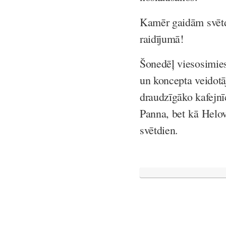
Kamēr gaidām svētdi
raidījumā!
Šonedēļ viesosimi
un koncepta veidotā
draudzīgāko kafejn
Panna, bet kā Helov
svētdien.