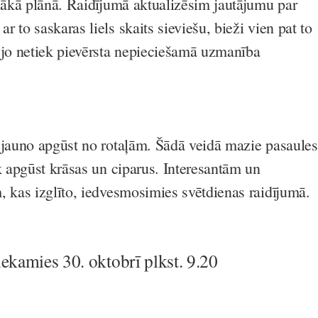
ālākā plānā. Raidījumā aktualizēsim jautājumu par
 to saskaras liels skaits sieviešu, bieži vien pat to
 jo netiek pievērsta nepieciešamā uzmanība
 jauno apgūst no rotaļām. Šādā veidā mazie pasaules
k apgūst krāsas un ciparus. Interesantām un
, kas izglīto, iedvesmosimies svētdienas raidījumā.
iekamies 30. oktobrī plkst. 9.20