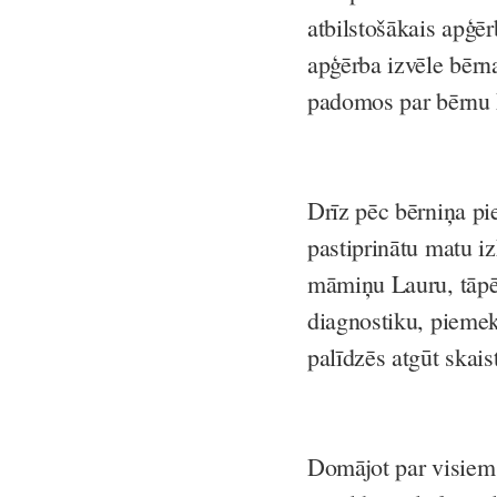
atbilstošākais apģēr
apģērba izvēle bērna
padomos par bērnu 
Drīz pēc bērniņa pi
pastiprinātu matu iz
māmiņu Lauru, tāpēc
diagnostiku, piemek
palīdzēs atgūt skais
Domājot par visiem c