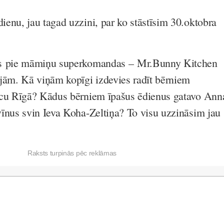
enu, jau tagad uzzini, par ko stāstīsim 30.oktobra
es pie māmiņu superkomandas
– Mr.Bunny Kitchen
jām. Kā viņām kopīgi izdevies radīt bērniem
īcu Rīgā? Kādus bērniem īpašus ēdienus gatavo Ann
īnus svin Ieva Koha-Zeltiņa? To visu uzzināsim jau
Raksts turpinās pēc reklāmas