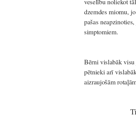
veselību noliekot t
dzemdes miomu, jo ar
pašas neapzinoties,
simptomiem.
Bērni vislabāk visu
pētnieki arī vislabā
aizraujošām rotaļām
T