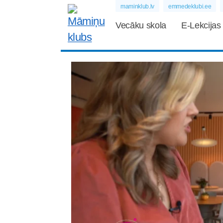
maminklub.lv
emmedeklubi.ee
Vecāku skola
E-Lekcijas