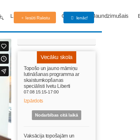
s
Labdarības fonds
Gaidības
Jaundzimušais
Iesūti Rakstu
Ienāc!
Vecāku skola
Topošo un jauno māmiņu
lutināšanas programma ar
skaistumkopšanas
speciālisti Ivetu Liberti
07.08 15:15-17:00
Izpārdots
Nodarbības citā laikā
Vaksācija topošajām un