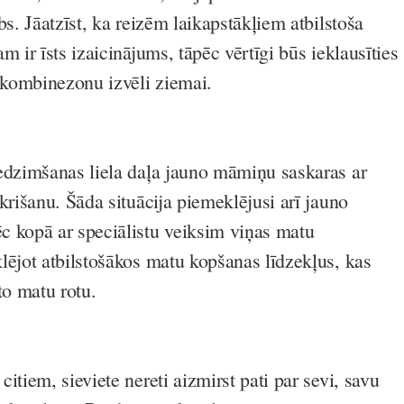
bs. Jāatzīst, ka reizēm laikapstākļiem atbilstoša
m ir īsts izaicinājums, tāpēc vērtīgi būs ieklausīties
kombinezonu izvēli ziemai.
edzimšanas liela daļa jauno māmiņu saskaras ar
krišanu. Šāda situācija piemeklējusi arī jauno
 kopā ar speciālistu veiksim viņas matu
lējot atbilstošākos matu kopšanas līdzekļus, kas
to matu rotu.
itiem, sieviete nereti aizmirst pati par sevi, savu