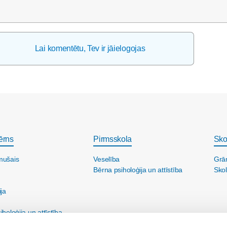
Lai komentētu, Tev ir jāielogojas
ērns
Pirmsskola
Sko
mušais
Veselība
Grā
Bērna psiholoģija un attīstība
Skol
ija
holoģija un attīstība