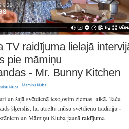
 TV raidījuma lielajā intervij
es pie māmiņu
ndas - Mr. Bunny Kitchen
Māmiņu klubs
auri un šajā svētdienā iesoļosim ziemas laikā. Taču
āds šķērslis, lai atceltu mūsu svētdienu tradīciju -
ekrāniem un Māmiņu Kluba jaunā raidījuma