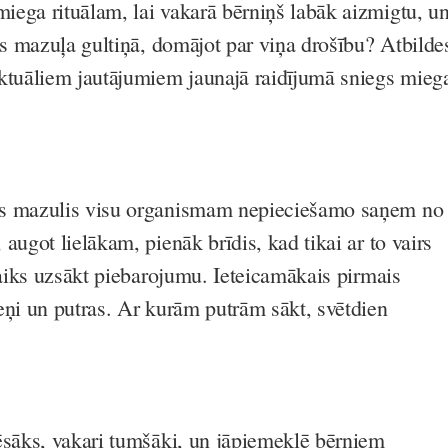
ega rituālam, lai vakarā bērniņš labāk aizmigtu, u
es mazuļa gultiņā, domājot par viņa drošību? Atbilde
ktuāliem jautājumiem jaunajā raidījumā sniegs mieg
s mazulis visu organismam nepieciešamo saņem no
augot lielākam, pienāk brīdis, kad tikai ar to vairs
laiks uzsākt piebarojumu. Ieteicamākais pirmais
eņi un putras. Ar kurām putrām sākt, svētdien
ēsāks, vakari tumšāki, un jāpiemeklē bērniem