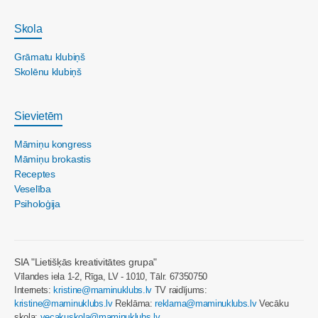
Skola
Grāmatu klubiņš
Skolēnu klubiņš
Sievietēm
Māmiņu kongress
Māmiņu brokastis
Receptes
Veselība
Psiholoģija
SIA "Lietišķās kreativitātes grupa"
Vīlandes iela 1-2, Rīga, LV - 1010, Tālr. 67350750
Internets:
kristine@maminuklubs.lv
TV raidījums:
kristine@maminuklubs.lv
Reklāma:
reklama@maminuklubs.lv
Vecāku
skola:
vecakuskola@maminuklubs.lv