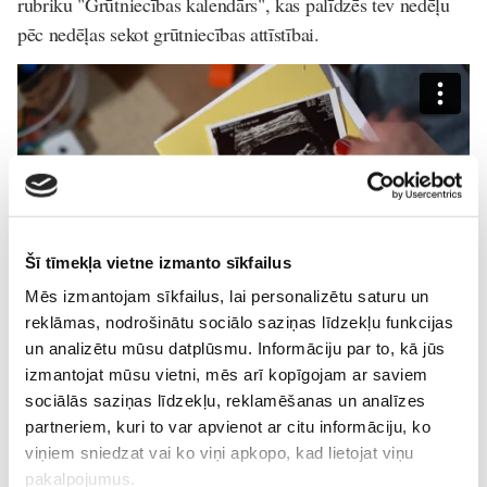
rubriku "Grūtniecības kalendārs", kas palīdzēs tev nedēļu
pēc nedēļas sekot grūtniecības attīstībai.
Šī tīmekļa vietne izmanto sīkfailus
Mēs izmantojam sīkfailus, lai personalizētu saturu un
reklāmas, nodrošinātu sociālo saziņas līdzekļu funkcijas
un analizētu mūsu datplūsmu. Informāciju par to, kā jūs
TV
izmantojat mūsu vietni, mēs arī kopīgojam ar saviem
sociālās saziņas līdzekļu, reklamēšanas un analīzes
Lasi vēl
partneriem, kuri to var apvienot ar citu informāciju, ko
viņiem sniedzat vai ko viņi apkopo, kad lietojat viņu
pakalpojumus.
Kļūsti par Freemore produktu testētāju!
Sievietēm