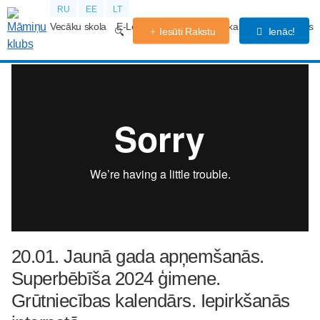
RU
EE
LT
Vecāku skola
E-Lekcijas
Grūtniecības kalendārs
Forums
Iesūti Rakstu
Ienāc!
20.01. Jaunā gada apņemšanās.
Superbēbīša 2024 ģimene.
Grūtniecības kalendārs. Iepirkšanās