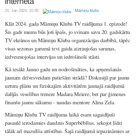
internetā
20. Jan 2024, 10:05
Māmiņu klubs
Klāt 2024. gada Māmiņu Kluba TV raidījuma 1. epizode!
Šis gads mums būs ļoti īpašs, jo svinam savu 20. gadskārtu
TV ekrānos un Māmiņu Kluba organizācijas darbībā, tāpēc
visas sezonas garumā tevi gaida aizraujošas sarunas,
iedvesmojošas intervijas un iedrošinoši stāsti.
Kā iesākt Jauno gadu un nodrošināties, ka apņemšanās
jaunam dzīvesveidam patiešām strādā? Diskusijā par jaunu
uztura plānu un fiziskajām aktivitātēm jaunajā raidījumā
dalījās veselības trenere Madara Meiere, bet par ģimenes
finanšu jaunu sākumu - naudas mentore Alina Zela.
Māmiņu Kluba TV raidījuma laikā esam sagaidījuši
pasaulē ierodamies daudzus Superbēbīšus, sekojot līdzi
tālāk arī mazulīša attīstībai. Šajā raidījumā iepazināmies ar