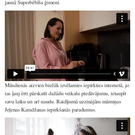
jaunā Superbēbīša ģimeni.
Mūsdienās aizvien biežāk izvēlamies iepirkties internetā, jo
tas ļauj ērti pārskatīt dažādu veikalu piedāvājumu, ietaupīt
savu laiku un arī naudu. Raidījumā uzzinājām māmiņas
Jeļenas Karadžanas iepirkšanās paradumus.