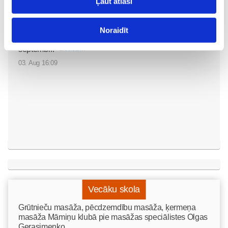
Ļaut atlasi
Sākam jauno Māmiņu
Noraidīt
Brokastu sezonu 9.
septembrī!
Sievietēm
03. Aug 16:09
Vecāku skola
Grūtnieču masāža, pēcdzemdību masāža, ķermeņa
masāža Māmiņu klubā pie masāžas speciālistes Olgas
Gerasimenko