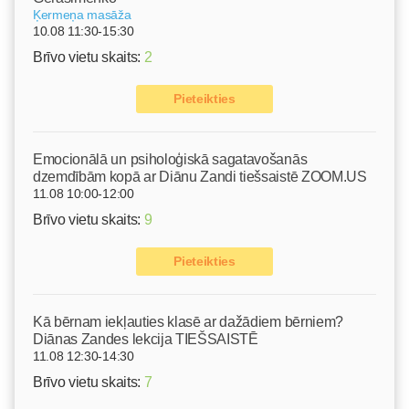
Ķermeņa masāža
10.08 11:30-15:30
Brīvo vietu skaits:
2
Pieteikties
Emocionālā un psiholoģiskā sagatavošanās
dzemdībām kopā ar Diānu Zandi tiešsaistē ZOOM.US
11.08 10:00-12:00
Brīvo vietu skaits:
9
Pieteikties
Kā bērnam iekļauties klasē ar dažādiem bērniem?
Diānas Zandes lekcija TIEŠSAISTĒ
11.08 12:30-14:30
Brīvo vietu skaits:
7