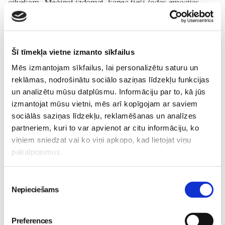
cilvēkam. Mēģinat izdomāt, kāpēc tieši šādas emocijas.
Bērna-psiholoģija-un-attīstība
Lasi vēl
Šī tīmekļa vietne izmanto sīkfailus
Mēs izmantojam sīkfailus, lai personalizētu saturu un
reklāmas, nodrošinātu sociālo saziņas līdzekļu funkcijas
un analizētu mūsu datplūsmu. Informāciju par to, kā jūs
Piesaki savu bērnu BEZMAKSAS meistarklasei "Kas
izmantojat mūsu vietni, mēs arī kopīgojam ar saviem
manā kārbiņā" izstādē RIGA FOOD 2026!
Pirmsskola
sociālās saziņas līdzekļu, reklamēšanas un analīzes
24. Jul 00:00
partneriem, kuri to var apvienot ar citu informāciju, ko
viņiem sniedzat vai ko viņi apkopo, kad lietojat viņu
pakalpojumus.
Piekrišanas
Nepieciešams
izvēle
Mazie pavāri mācīsies
ALFA MISIJA - vasaras
gatavot un ēst veselīgāk
bērnu diennakts nometne
izstādē “Riga Food 2026”!
Ikšķilē
Pirmsskola
Preferences