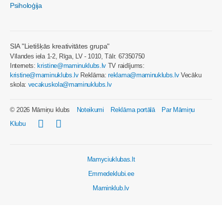
Psiholoģija
SIA "Lietišķās kreativitātes grupa"
Vīlandes iela 1-2, Rīga, LV - 1010, Tālr. 67350750
Internets:
kristine@maminuklubs.lv
TV raidījums:
kristine@maminuklubs.lv
Reklāma:
reklama@maminuklubs.lv
Vecāku
skola:
vecakuskola@maminuklubs.lv
© 2026 Māmiņu klubs
Noteikumi
Reklāma portālā
Par Māmiņu
Klubu
Mamyciuklubas.lt
Emmedeklubi.ee
Maminklub.lv