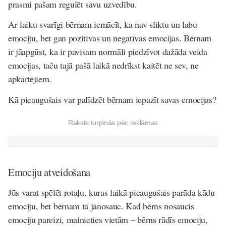
prasmi pašam regulēt savu uzvedību.
Ar laiku svarīgi bērnam iemācīt, ka nav sliktu un labu
emociju, bet gan pozitīvas un negatīvas emocijas. Bērnam
ir jāapgūst, ka ir pavisam normāli piedzīvot dažāda veida
emocijas, taču tajā pašā laikā nedrīkst kaitēt ne sev, ne
apkārtējiem.
Kā pieaugušais var palīdzēt bērnam iepazīt savas emocijas?
Raksts turpinās pēc reklāmas
Emociju atveidošana
Jūs varat spēlēt rotaļu, kuras laikā pieaugušais parāda kādu
emociju, bet bērnam tā jānosauc. Kad bērns nosaucis
emociju pareizi, mainieties vietām – bērns rādīs emociju,