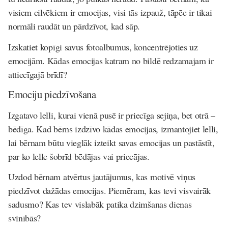
visiem cilvēkiem ir emocijas, visi tās izpauž, tāpēc ir tikai
normāli raudāt un pārdzīvot, kad sāp.
Izskatiet kopīgi savus fotoalbumus, koncentrējoties uz
emocijām. Kādas emocijas katram no bildē redzamajam ir
attiecīgajā brīdī?
Emociju piedzīvošana
Izgatavo lelli, kurai vienā pusē ir priecīga sejiņa, bet otrā –
bēdīga. Kad bērns izdzīvo kādas emocijas, izmantojiet lelli,
lai bērnam būtu vieglāk izteikt savas emocijas un pastāstīt,
par ko lelle šobrīd bēdājas vai priecājas.
Uzdod bērnam atvērtus jautājumus, kas motivē viņus
piedzīvot dažādas emocijas. Piemēram, kas tevi visvairāk
sadusmo? Kas tev vislabāk patika dzimšanas dienas
svinībās?