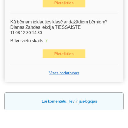
Pieteikties
Kā bērnam iekļauties klasē ar dažādiem bērniem?
Diānas Zandes lekcija TIEŠSAISTĒ
11.08 12:30-14:30
Brīvo vietu skaits:
7
Pieteikties
Visas nodarbības
Lai komentētu, Tev ir jāielogojas