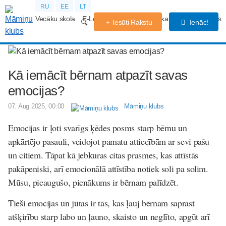
RU
EE
LT
Vecāku skola
E-Lekcijas
Grūtniecības kalendārs
Forums
Iesūti Rakstu
Ienāc!
Kā iemācīt bērnam atpazīt savas
emocijas?
07. Aug 2025, 00:00
Māmiņu klubs
Emocijas ir ļoti svarīgs ķēdes posms starp bērnu un
apkārtējo pasauli, veidojot pamatu attiecībām ar sevi pašu
un citiem. Tāpat kā jebkuras citas prasmes, kas attīstās
pakāpeniski, arī emocionālā attīstība notiek soli pa solim.
Mūsu, pieaugušo, pienākums ir bērnam palīdzēt.
Tieši emocijas un jūtas ir tās, kas ļauj bērnam saprast
atšķirību starp labo un ļauno, skaisto un neglīto, apgūt arī