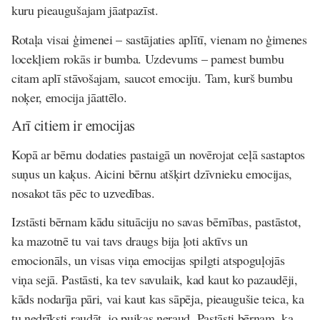
kuru pieaugušajam jāatpazīst.
Rotaļa visai ģimenei – sastājaties aplītī, vienam no ģimenes
locekļiem rokās ir bumba. Uzdevums – pamest bumbu
citam aplī stāvošajam, saucot emociju. Tam, kurš bumbu
noķer, emocija jāattēlo.
Arī citiem ir emocijas
Kopā ar bērnu dodaties pastaigā un novērojat ceļā sastaptos
suņus un kaķus. Aicini bērnu atšķirt dzīvnieku emocijas,
nosakot tās pēc to uzvedības.
Izstāsti bērnam kādu situāciju no savas bērnības, pastāstot,
ka mazotnē tu vai tavs draugs bija ļoti aktīvs un
emocionāls, un visas viņa emocijas spilgti atspoguļojās
viņa sejā. Pastāsti, ka tev savulaik, kad kaut ko pazaudēji,
kāds nodarīja pāri, vai kaut kas sāpēja, pieaugušie teica, ka
tu nedrīksti raudāt, jo puikas neraud. Pastāsti bērnam, ka