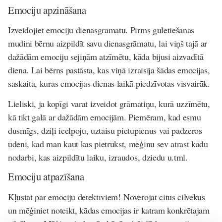
Emociju apzināšana
Izveidojiet emociju dienasgrāmatu. Pirms gulētiešanas
mudini bērnu aizpildīt savu dienasgrāmatu, lai viņš tajā ar
dažādām emociju sejiņām atzīmētu, kāda bijusi aizvadītā
diena. Lai bērns pastāsta, kas viņā izraisīja šādas emocijas,
saskaita, kuras emocijas dienas laikā piedzīvotas visvairāk.
Lieliski, ja kopīgi varat izveidot grāmatiņu, kurā uzzīmētu,
kā tikt galā ar dažādām emocijām. Piemēram, kad esmu
dusmīgs, dziļi ieelpoju, uztaisu pietupienus vai padzeros
ūdeni, kad man kaut kas pietrūkst, mēģinu sev atrast kādu
nodarbi, kas aizpildītu laiku, izraudos, dziedu u.tml.
Emociju atpazīšana
Kļūstat par emociju detektīviem! Novērojat citus cilvēkus
un mēģiniet noteikt, kādas emocijas ir katram konkrētajam