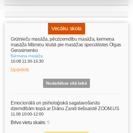
Vecāku skola
Grūtnieču masāža, pēcdzemdību masāža, ķermeņa
masāža Māmiņu klubā pie masāžas speciālistes Olgas
Gerasimenko
Ķermeņa masāža
10.08 11:30-15:30
Izpārdots
Nodarbības citā laikā
Emocionālā un psiholoģiskā sagatavošanās
dzemdībām kopā ar Diānu Zandi tiešsaistē ZOOM.US
11.08 10:00-12:00
Brīvo vietu skaits:
9