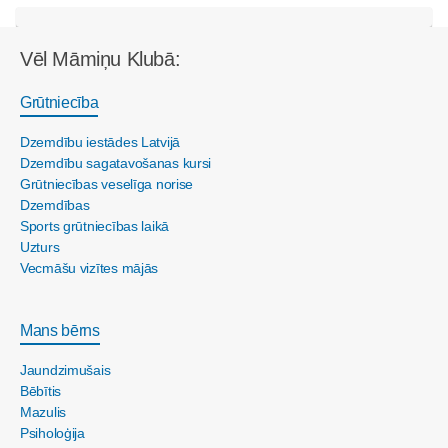
Vēl Māmiņu Klubā:
Grūtniecība
Dzemdību iestādes Latvijā
Dzemdību sagatavošanas kursi
Grūtniecības veselīga norise
Dzemdības
Sports grūtniecības laikā
Uzturs
Vecmāšu vizītes mājās
Mans bērns
Jaundzimušais
Bēbītis
Mazulis
Psiholoģija