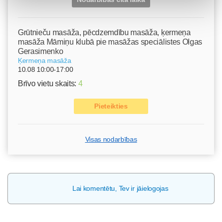
Grūtnieču masāža, pēcdzemdību masāža, ķermeņa
masāža Māmiņu klubā pie masāžas speciālistes Olgas
Gerasimenko
Ķermeņa masāža
10.08 10:00-17:00
Brīvo vietu skaits:
4
Pieteikties
Visas nodarbības
Lai komentētu, Tev ir jāielogojas