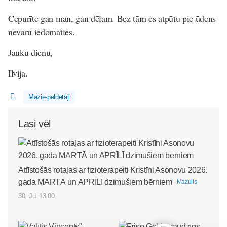
Cepurīte gan man, gan dēlam. Bez tām es atpūtu pie ūdens
nevaru iedomāties.
Jauku dienu,
Ilvija.
Mazie-peldētāji
Lasi vēl
Attīstošās rotaļas ar fizioterapeiti Kristīni Asonovu 2026.
gada MARTĀ un APRĪLĪ dzimušiem bērniem
Mazulis
30. Jul 13:00