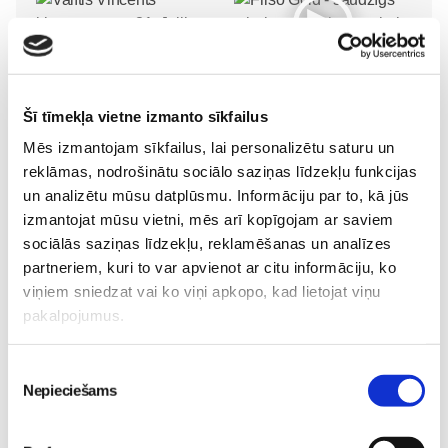
Valītis Vincents"
Friso Gold - saudzīgs
kinoteātros no 31. Jūlija -
atbalsts mazuļa attīstībai
Šī tīmekļa vietne izmanto sīkfailus
Mazais valītis ar lielu sirdi
piebarošanas laikā
Mēs izmantojam sīkfailus, lai personalizētu saturu un
Mazulis
Mazulis
reklāmas, nodrošinātu sociālo saziņas līdzekļu funkcijas
20. Jul 09:33
01. Jul 12:53
un analizētu mūsu datplūsmu. Informāciju par to, kā jūs
izmantojat mūsu vietni, mēs arī kopīgojam ar saviem
sociālās saziņas līdzekļu, reklamēšanas un analīzes
partneriem, kuri to var apvienot ar citu informāciju, ko
Mazuļa pirmā pieredze
viņiem sniedzat vai ko viņi apkopo, kad lietojat viņu
peldēšanā
Mazulis
pakalpojumus.
23. May 09:55
Piekrišanas
Nepieciešams
izvēle