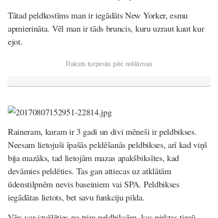
Tātad peldkostīms man ir iegādāts New Yorker, esmu
apmierināta. Vēl man ir tāds bruncis, kuru uzraut kaut kur
ejot.
Raksts turpinās pēc reklāmas
Raineram, kuram ir 3 gadi un divi mēneši ir peldbikses.
Neesam lietojuši īpašās peldēšanās peldbikses, arī kad viņš
bija mazāks, tad lietojām mazas apakšbiksītes, kad
devāmies peldēties. Tas gan attiecas uz atklātām
ūdenstilpnēm nevis baseiniem vai SPA. Peldbikses
iegādātas lietots, bet savu funkciju pilda.
Vīrs var izvēlēties no trim peldbiksēm, kas pirktas tirgū.