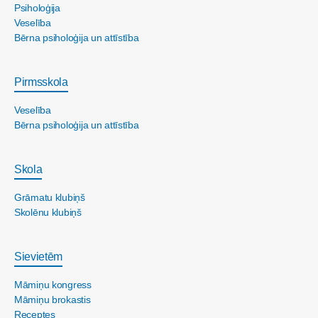
Psiholoģija
Veselība
Bērna psiholoģija un attīstība
Pirmsskola
Veselība
Bērna psiholoģija un attīstība
Skola
Grāmatu klubiņš
Skolēnu klubiņš
Sievietēm
Māmiņu kongress
Māmiņu brokastis
Receptes