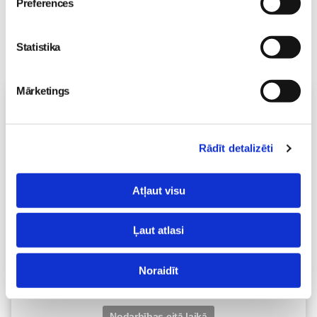
Preferences
Statistika
Mārketings
Vecāku skola
Topošo un jauno māmiņu lutināšanas programma ar
skaistumkopšanas speciālisti Ivetu Liberti
Rādīt detalizēti
07.08 15:15-17:00
Izpārdots
Atļaut visu
Nodarbības citā laikā
Ļaut atlasi
Vaksācija topošajām un jaunajām māmiņām
07.08 16:30-17:00
Noraidīt
Izpārdots
Nodarbības citā laikā