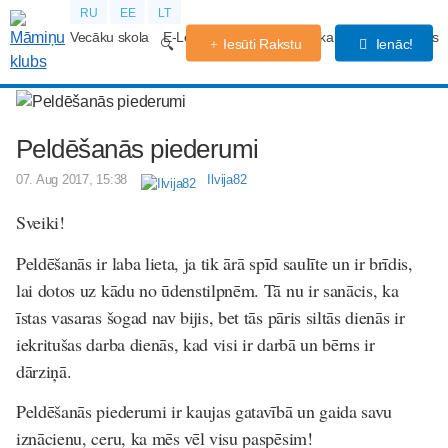
RU
EE
LT
Vecāku skola
E-Lekcijas
Grūtniecības kalendārs
Forums
Iesūti Rakstu
Ienāc!
Peldēšanās piederumi
07. Aug 2017, 15:38
Ilvija82
Sveiki!
Peldēšanās ir laba lieta, ja tik ārā spīd saulīte un ir brīdis,
lai dotos uz kādu no ūdenstilpnēm. Tā nu ir sanācis, ka
īstas vasaras šogad nav bijis, bet tās pāris siltās dienās ir
iekritušas darba dienās, kad visi ir darbā un bērns ir
dārziņā.
Peldēšanās piederumi ir kaujas gatavībā un gaida savu
iznācienu, ceru, ka mēs vēl visu paspēsim!