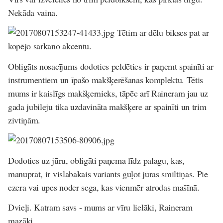
Nekāda vaina.
Tētim ar dēlu bikses pat ar
kopējo sarkano akcentu.
Obligāts nosacījums dodoties peldēties ir paņemt spainīti ar
instrumentiem un īpašo makšķerēšanas komplektu. Tētis
mums ir kaislīgs makšķernieks, tāpēc arī Raineram jau uz
gada jubileju tika uzdavināta makšķere ar spainīti un trim
zivtiņām.
Dodoties uz jūru, obligāti paņema līdz palagu, kas,
manuprāt, ir vislabākais variants guļot jūras smiltiņās. Pie
ezera vai upes noder sega, kas vienmēr atrodas mašīnā.
Dvieļi. Katram savs - mums ar vīru lielāki, Raineram
mazāki.