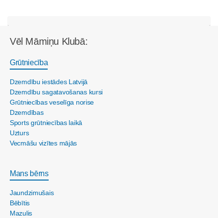
Vēl Māmiņu Klubā:
Grūtniecība
Dzemdību iestādes Latvijā
Dzemdību sagatavošanas kursi
Grūtniecības veselīga norise
Dzemdības
Sports grūtniecības laikā
Uzturs
Vecmāšu vizītes mājās
Mans bērns
Jaundzimušais
Bēbītis
Mazulis