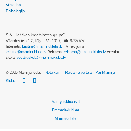
Veselība
Psiholoģija
SIA "Lietišķās kreativitātes grupa"
Vīlandes iela 1-2, Rīga, LV - 1010, Tālr. 67350750
Internets:
kristine@maminuklubs.lv
TV raidījums:
kristine@maminuklubs.lv
Reklāma:
reklama@maminuklubs.lv
Vecāku
skola:
vecakuskola@maminuklubs.lv
© 2026 Māmiņu klubs
Noteikumi
Reklāma portālā
Par Māmiņu
Klubu
Mamyciuklubas.lt
Emmedeklubi.ee
Maminklub.lv