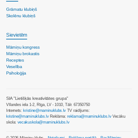
Grāmatu klubiņš
Skolēnu klubiņš
Sievietēm
Māmiņu kongress
Māmiņu brokastis
Receptes
Veselība
Psiholoģija
SIA "Lietišķās kreativitātes grupa"
Vīlandes iela 1-2, Rīga, LV - 1010, Tālr. 67350750
Internets:
kristine@maminuklubs.lv
TV raidījums:
kristine@maminuklubs.lv
Reklāma:
reklama@maminuklubs.lv
Vecāku
skola:
vecakuskola@maminuklubs.lv
© 2026 Māmiņu klubs
Noteikumi
Reklāma portālā
Par Māmiņu