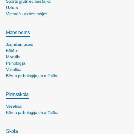
Sports grūtniecības laikā
Uzturs
Vecmāšu vizītes mājās
Mans bērns
Jaundzimušais
Bēbītis
Mazulis
Psiholoģija
Veselība
Bērna psiholoģija un attīstība
Pirmsskola
Veselība
Bērna psiholoģija un attīstība
Skola