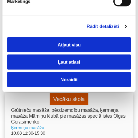
Mārketings
Mazuļa pirmā pieredze
peldēšanā
Mazulis
23. May 09:55
Rādīt detalizēti
Atļaut visu
Ļaut atlasi
Noraidīt
Vecāku skola
Grūtnieču masāža, pēcdzemdību masāža, ķermeņa
masāža Māmiņu klubā pie masāžas speciālistes Olgas
Gerasimenko
Ķermeņa masāža
10.08 11:30-15:30