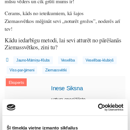
mūsu vēders un cik grūti mums ir!
Cerams, kāds no ieteikumiem, kā
šajos
Ziemassvētkos
mēģināt sevi „noturēt grožos”, noderēs arī
tev!
Kādu iedarbīgu metodi, lai sevi atturēt no pārēšanās
Ziemassvētkos, zini tu?
Jauno-Māmiņu-Klubs
Veselība
Veselības-klubiņš
Viss-par-ģimeni
Ziemassvētki
Eksperts
Inese Siksna
uztura speciāliste
Inese Siksna Vecāku skolā
Šī tīmekļa vietne izmanto sīkfailus