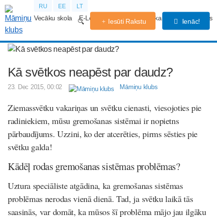
RU
EE
LT
Vecāku skola
E-Lekcijas
Grūtniecības kalendārs
Forums
Iesūti Rakstu
Ienāc!
Kā svētkos neapēst par daudz?
23. Dec 2015, 00:02
Māmiņu klubs
Ziemassvētku vakariņas un svētku cienasti, viesojoties pie
radiniekiem, mūsu gremošanas sistēmai ir nopietns
pārbaudījums. Uzzini, ko der atcerēties, pirms sēsties pie
svētku galda!
Kādēļ rodas gremošanas sistēmas problēmas?
Uztura speciāliste atgādina, ka gremošanas sistēmas
problēmas nerodas vienā dienā. Tad, ja svētku laikā tās
saasinās, var domāt, ka mūsos šī problēma mājo jau ilgāku