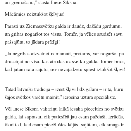
arī gremošanu,” stāsta Inese Siksna.
Mācāmies neiztukšot šķīvjus!
Parasti uz Ziemassvētku galda ir daudz, dažādu gardumu,
un gribas nogaršot tos visus. Tomēr, ja vēlies saudzēt savu
pašsajūtu, to jādara prātīgi!
„Ja negribas aizvainot namamāti, protams, var nogaršot pa
drusciņai no visa, kas atrodas uz svētku galda. Tomēr brīdī,
kad jūtam sāta sajūtu, sev nevajadzētu spiest iztukšot šķīvi!
Tātad latviešu tradīcija – izēst šķīvi līdz galam – ir tā, kuru
šajos svētkos varētu mainīt,” ierosina uztura speciāliste.
Vēl Inese Siksna vakariņu laikā iesaka piecelties no svētku
galda, lai saprastu, cik patiesībā jau esam paēduši. Izrādās,
tikai tad, kad esam piecēlušies kājās, sajūtam, cik smags ir