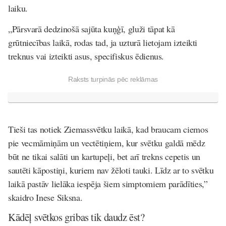
laiku.
„Pārsvarā dedzinošā sajūta kuņģī, gluži tāpat kā
grūtniecības laikā, rodas tad, ja uzturā lietojam izteikti
treknus vai izteikti asus, specifiskus ēdienus.
Raksts turpinās pēc reklāmas
Tieši tas notiek Ziemassvētku laikā, kad braucam ciemos
pie vecmāmiņām un vectētiņiem, kur svētku galdā mēdz
būt ne tikai salāti un kartupeļi, bet arī trekns cepetis un
sautēti kāpostiņi, kuriem nav žēloti tauki. Līdz ar to svētku
laikā pastāv lielāka iespēja šiem simptomiem parādīties,”
skaidro Inese Siksna.
Kādēļ svētkos gribas tik daudz ēst?