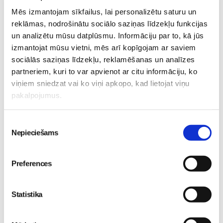
Lasi vēl
Mēs izmantojam sīkfailus, lai personalizētu saturu un
reklāmas, nodrošinātu sociālo saziņas līdzekļu funkcijas
Kas notiek Māmiņu Kluba mazuļu rotaļu grupiņās?
un analizētu mūsu datplūsmu. Informāciju par to, kā jūs
Mazulis
izmantojat mūsu vietni, mēs arī kopīgojam ar saviem
sociālās saziņas līdzekļu, reklamēšanas un analīzes
30. Jul 13:00
partneriem, kuri to var apvienot ar citu informāciju, ko
viņiem sniedzat vai ko viņi apkopo, kad lietojat viņu
pakalpojumus.
Piekrišanas
Valītis Vincents"
Friso Gold - saudzīgs
Nepieciešams
izvēle
kinoteātros no 31. Jūlija -
atbalsts mazuļa attīstībai
Mazais valītis ar lielu sirdi
piebarošanas laikā
Preferences
Mazulis
Mazulis
20. Jul 09:33
01. Jul 12:53
Statistika