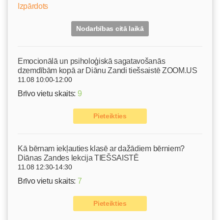
Izpārdots
Nodarbības citā laikā
Emocionālā un psiholoģiskā sagatavošanās
dzemdībām kopā ar Diānu Zandi tiešsaistē ZOOM.US
11.08 10:00-12:00
Brīvo vietu skaits:
9
Pieteikties
Kā bērnam iekļauties klasē ar dažādiem bērniem?
Diānas Zandes lekcija TIEŠSAISTĒ
11.08 12:30-14:30
Brīvo vietu skaits:
7
Pieteikties