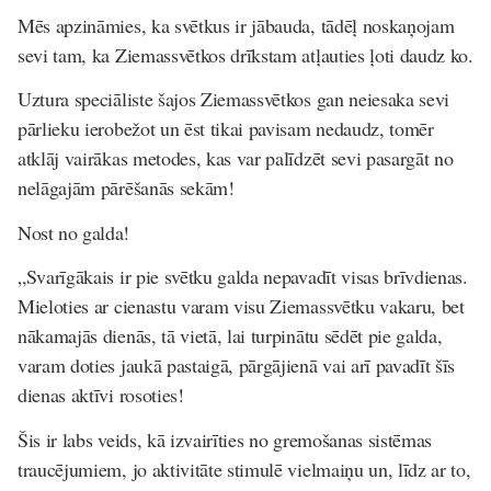
Mēs apzināmies, ka svētkus ir jābauda, tādēļ noskaņojam
sevi tam, ka Ziemassvētkos drīkstam atļauties ļoti daudz ko.
Uztura speciāliste šajos Ziemassvētkos gan neiesaka sevi
pārlieku ierobežot un ēst tikai pavisam nedaudz, tomēr
atklāj vairākas metodes, kas var palīdzēt sevi pasargāt no
nelāgajām pārēšanās sekām!
Nost no galda!
„Svarīgākais ir pie svētku galda nepavadīt visas brīvdienas.
Mieloties ar cienastu varam visu Ziemassvētku vakaru, bet
nākamajās dienās, tā vietā, lai turpinātu sēdēt pie galda,
varam doties jaukā pastaigā, pārgājienā vai arī pavadīt šīs
dienas aktīvi rosoties!
Šis ir labs veids, kā izvairīties no gremošanas sistēmas
traucējumiem, jo aktivitāte stimulē vielmaiņu un, līdz ar to,