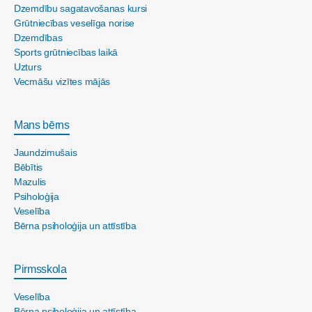
Dzemdību sagatavošanas kursi
Grūtniecības veselīga norise
Dzemdības
Sports grūtniecības laikā
Uzturs
Vecmāšu vizītes mājās
Mans bērns
Jaundzimušais
Bēbītis
Mazulis
Psiholoģija
Veselība
Bērna psiholoģija un attīstība
Pirmsskola
Veselība
Bērna psiholoģija un attīstība