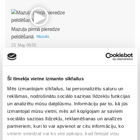
Mazuļa pirmā pieredze
peldēšanā
Mazulis
23. May 09:55
Šī tīmekļa vietne izmanto sīkfailus
Mēs izmantojam sīkfailus, lai personalizētu saturu un
reklāmas, nodrošinātu sociālo saziņas līdzekļu funkcijas
un analizētu mūsu datplūsmu. Informāciju par to, kā jūs
izmantojat mūsu vietni, mēs arī kopīgojam ar saviem
sociālās saziņas līdzekļu, reklamēšanas un analīzes
Vecāku skola
partneriem, kuri to var apvienot ar citu informāciju, ko
viņiem sniedzat vai ko viņi apkopo, kad lietojat viņu
Grūtnieču masāža, pēcdzemdību masāža, ķermeņa
masāža Māmiņu klubā pie masāžas speciālistes Olgas