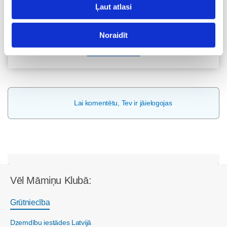
Ļaut atlasi
Pieteikties
Noraidīt
Visas nodarbības
Lai komentētu, Tev ir jāielogojas
Vēl Māmiņu Klubā:
Grūtniecība
Dzemdību iestādes Latvijā