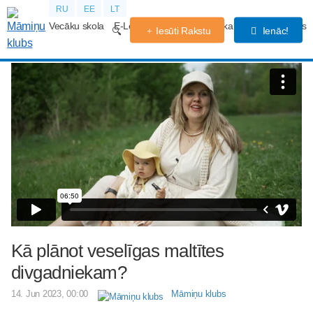
RU
EE
LT
Vecāku skola
E-Lekcijas
Grūtniecības kalendārs
Forums
Iesūti Rakstu
Ienāc!
Kā plānot veselīgas maltītes
divgadniekam?
14. Jun 2023, 00:00
Māmiņu klubs