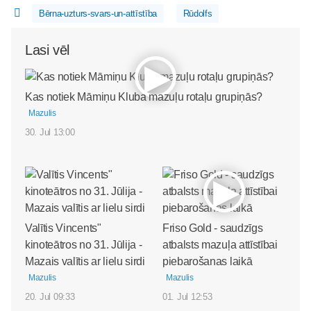
Bērna-uzturs-svars-un-attīstība
Rūdolfs
Lasi vēl
Kas notiek Māmiņu Kluba mazuļu rotaļu grupiņās?
Mazulis
30. Jul 13:00
Valītis Vincents"
Friso Gold - saudzīgs
kinoteātros no 31. Jūlija -
atbalsts mazuļa attīstībai
Mazais valītis ar lielu sirdi
piebarošanas laikā
Mazulis
Mazulis
20. Jul 09:33
01. Jul 12:53