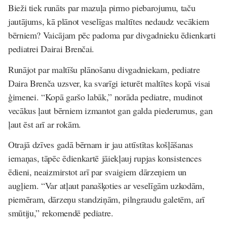
Bieži tiek runāts par mazuļa pirmo piebarojumu, taču
jautājums, kā plānot veselīgas maltītes nedaudz vecākiem
bērniem? Vaicājam pēc padoma par divgadnieku ēdienkarti
pediatrei Dairai Brenčai.
Runājot par maltīšu plānošanu divgadniekam, pediatre
Daira Brenča uzsver, ka svarīgi ieturēt maltītes kopā visai
ģimenei. “Kopā garšo labāk,” norāda pediatre, mudinot
vecākus ļaut bērniem izmantot gan galda piederumus, gan
ļaut ēst arī ar rokām.
Otrajā dzīves gadā bērnam ir jau attīstītas košļāšanas
iemaņas, tāpēc ēdienkartē jāiekļauj rupjas konsistences
ēdieni, neaizmirstot arī par svaigiem dārzeņiem un
augļiem. “Var atļaut panašķoties ar veselīgām uzkodām,
piemēram, dārzeņu standziņām, pilngraudu galetēm, arī
smūtiju,” rekomendē pediatre.