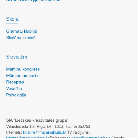
Skola
Grāmatu klubiņš
Skolēnu klubiņš
Sievietēm
Māmiņu kongress
Māmiņu brokastis
Receptes
Veselība
Psiholoģija
SIA "Lietišķās kreativitātes grupa"
Vīlandes iela 1-2, Rīga, LV - 1010, Tālr. 67350750
Internets:
kristine@maminuklubs.lv
TV raidījums: