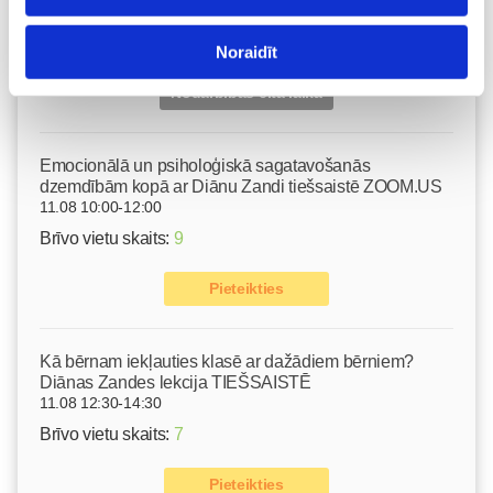
10.08 11:30-15:30
Izpārdots
Noraidīt
Nodarbības citā laikā
Emocionālā un psiholoģiskā sagatavošanās
dzemdībām kopā ar Diānu Zandi tiešsaistē ZOOM.US
11.08 10:00-12:00
Brīvo vietu skaits:
9
Pieteikties
Kā bērnam iekļauties klasē ar dažādiem bērniem?
Diānas Zandes lekcija TIEŠSAISTĒ
11.08 12:30-14:30
Brīvo vietu skaits:
7
Pieteikties