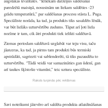
augstākas kvalitātes. “Ieliekam dārzeņus saldēšanai
paredzētā maisiņā, nosusinām un liekam saldēties -23
grādu temperatūrā,” par saldēšanas procesu stāsta L. Puga.
Speciāliste norāda, ka tad, ja produkts tiks sasaldēts lēnāk,
var būt lielāks uzturvērtību zudums. Tāpat arī ļoti liela
nozīme ir tam, cik ātri produkti tiek ielikti saldētavā.
Ziemas periodam saldētavā uzglabāt var teju visu, taču
jāatceras, ka tad, ja pirms tam produkti būs termiski
apstrādāti, sagriezti vai sablenderēti, tā tiks pazaudēta to
uzturvērtība. “Tādā veidā var samazināties gan ūdenī, gan
arī taukos šķīstošie vitamīni,” teic uztura speciāliste.
Raksts turpinās pēc reklāmas
Savi noteikumi jāievēro arī saldēta produkta atlaidināšanas