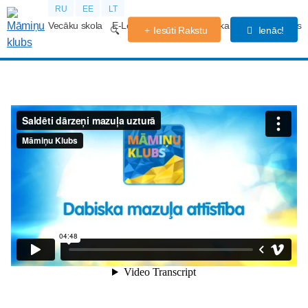
RU
EE
LT
Vecāku skola
E-Lekcijas
Grūtniecības kalendārs
Forums
Iesūti Rakstu
Ienāc!