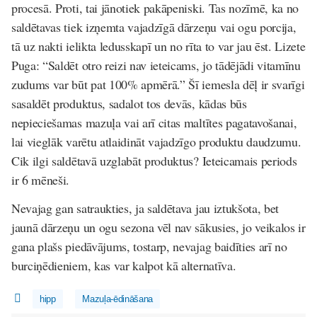
procesā. Proti, tai jānotiek pakāpeniski. Tas nozīmē, ka no
saldētavas tiek izņemta vajadzīgā dārzeņu vai ogu porcija,
tā uz nakti ielikta ledusskapī un no rīta to var jau ēst. Lizete
Puga: “Saldēt otro reizi nav ieteicams, jo tādējādi vitamīnu
zudums var būt pat 100% apmērā.” Šī iemesla dēļ ir svarīgi
sasaldēt produktus, sadalot tos devās, kādas būs
nepieciešamas mazuļa vai arī citas maltītes pagatavošanai,
lai vieglāk varētu atlaidināt vajadzīgo produktu daudzumu.
Cik ilgi saldētavā uzglabāt produktus? Ieteicamais periods
ir 6 mēneši.
Nevajag gan satraukties, ja saldētava jau iztukšota, bet
jaunā dārzeņu un ogu sezona vēl nav sākusies, jo veikalos ir
gana plašs piedāvājums, tostarp, nevajag baidīties arī no
burciņēdieniem, kas var kalpot kā alternatīva.
hipp
Mazuļa-ēdināšana