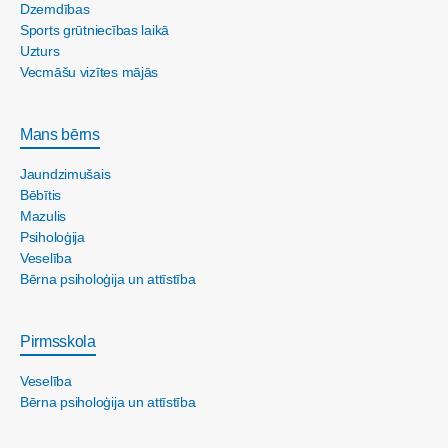
Dzemdības
Sports grūtniecības laikā
Uzturs
Vecmāšu vizītes mājās
Mans bērns
Jaundzimušais
Bēbītis
Mazulis
Psiholoģija
Veselība
Bērna psiholoģija un attīstība
Pirmsskola
Veselība
Bērna psiholoģija un attīstība