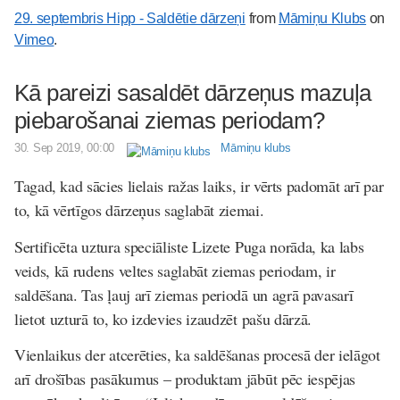
29. septembris Hipp - Saldētie dārzeņi
from
Māmiņu Klubs
on
Vimeo
.
Kā pareizi sasaldēt dārzeņus mazuļa
piebarošanai ziemas periodam?
30. Sep 2019, 00:00
Māmiņu klubs
Tagad, kad sācies lielais ražas laiks, ir vērts padomāt arī par
to, kā vērtīgos dārzeņus saglabāt ziemai.
Sertificēta uztura speciāliste Lizete Puga norāda, ka labs
veids, kā rudens veltes saglabāt ziemas periodam, ir
saldēšana. Tas ļauj arī ziemas periodā un agrā pavasarī
lietot uzturā to, ko izdevies izaudzēt pašu dārzā.
Vienlaikus der atcerēties, ka saldēšanas procesā der ielāgot
arī drošības pasākumus – produktam jābūt pēc iespējas