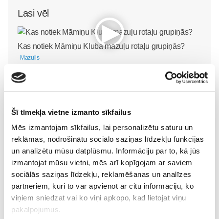
Lasi vēl
Kas notiek Māmiņu Kluba mazuļu rotaļu grupiņās?
Mazulis
30. Jul 13:00
Šī tīmekļa vietne izmanto sīkfailus
Mēs izmantojam sīkfailus, lai personalizētu saturu un
Valītis Vincents"
Friso Gold - saudzīgs
reklāmas, nodrošinātu sociālo saziņas līdzekļu funkcijas
kinoteātros no 31. Jūlija -
atbalsts mazuļa attīstībai
un analizētu mūsu datplūsmu. Informāciju par to, kā jūs
Mazais valītis ar lielu sirdi
piebarošanas laikā
izmantojat mūsu vietni, mēs arī kopīgojam ar saviem
sociālās saziņas līdzekļu, reklamēšanas un analīzes
Mazulis
Mazulis
partneriem, kuri to var apvienot ar citu informāciju, ko
20. Jul 09:33
01. Jul 12:53
viņiem sniedzat vai ko viņi apkopo, kad lietojat viņu
pakalpojumus.