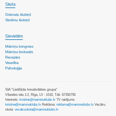
Skola
Grāmatu klubiņš
Skolēnu klubiņš
Sievietēm
Māmiņu kongress
Māmiņu brokastis
Receptes
Veselība
Psiholoģija
SIA "Lietišķās kreativitātes grupa"
Vīlandes iela 1-2, Rīga, LV - 1010, Tālr. 67350750
Internets:
kristine@maminuklubs.lv
TV raidījums:
kristine@maminuklubs.lv
Reklāma:
reklama@maminuklubs.lv
Vecāku
skola:
vecakuskola@maminuklubs.lv