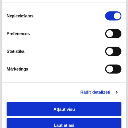
Piekrišanas
Mazuļa pirmā pieredze
Nepieciešams
izvēle
peldēšanā
Mazulis
23. May 09:55
Preferences
Statistika
Mārketings
Rādīt detalizēti
Vecāku skola
Atļaut visu
Grūtnieču masāža, pēcdzemdību masāža, ķermeņa
masāža Māmiņu klubā pie masāžas speciālistes Olgas
Gerasimenko
Ļaut atlasi
Ķermeņa masāža