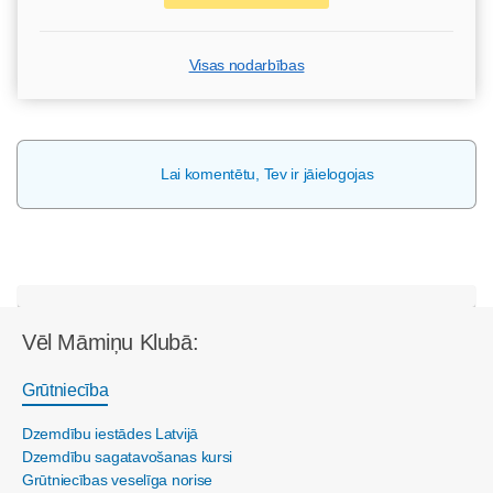
Visas nodarbības
Lai komentētu, Tev ir jāielogojas
Vēl Māmiņu Klubā:
Grūtniecība
Dzemdību iestādes Latvijā
Dzemdību sagatavošanas kursi
Grūtniecības veselīga norise