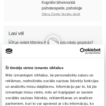
Kognitīvi biheiviorālā
psihoterapeite, psiholoģe
Diāna Zande Vecāku skolā
Lasi vēl
Kas notiek Māmiņu Kluba mazuļu rotaļu grupiņās?
Mazulis
30. Jul 13:00
Šī tīmekļa vietne izmanto sīkfailus
Mēs izmantojam sīkfailus, lai personalizētu saturu un
reklāmas, nodrošinātu sociālo saziņas līdzekļu funkcijas
un analizētu mūsu datplūsmu. Informāciju par to, kā jūs
izmantojat mūsu vietni, mēs arī kopīgojam ar saviem
Valītis Vincents"
Friso Gold - saudzīgs
sociālās saziņas līdzekļu, reklamēšanas un analīzes
kinoteātros no 31. Jūlija -
atbalsts mazuļa attīstībai
partneriem, kuri to var apvienot ar citu informāciju, ko
Mazais valītis ar lielu sirdi
piebarošanas laikā