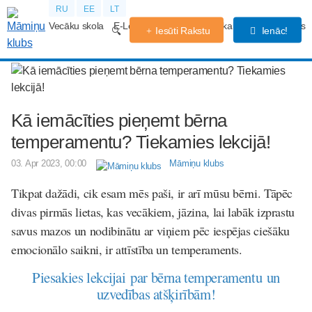
RU
EE
LT
Vecāku skola
E-Lekcijas
Grūtniecības kalendārs
Forums
Iesūti Rakstu
Ienāc!
Kā iemācīties pieņemt bērna
temperamentu? Tiekamies lekcijā!
03. Apr 2023, 00:00
Māmiņu klubs
Tikpat dažādi, cik esam mēs paši, ir arī mūsu bērni. Tāpēc
divas pirmās lietas, kas vecākiem, jāzina, lai labāk izprastu
savus mazos un nodibinātu ar viņiem pēc iespējas ciešāku
emocionālo saikni, ir attīstība un temperaments.
Piesakies lekcijai par bērna temperamentu un
uzvedības atšķirībām!