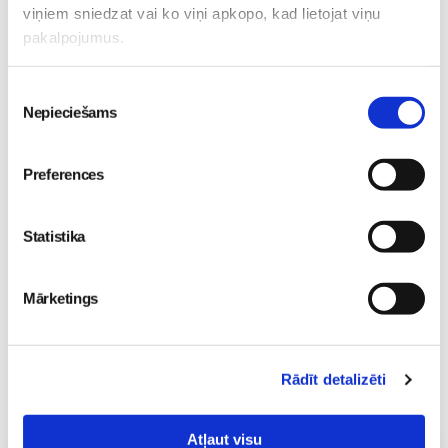
viņiem sniedzat vai ko viņi apkopo, kad lietojat viņu
Mazulis
Mazulis
pakalpojumus.
20. Jul 09:33
01. Jul 12:53
Piekrišanas
Nepieciešams
izvēle
Mazuļa pirmā pieredze
Preferences
peldēšanā
Mazulis
23. May 09:55
Statistika
Mārketings
Rādīt detalizēti
Atļaut visu