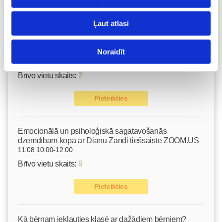
Vecāku skola
Ļaut atlasi
Grūtnieču masāža, pēcdzemdību masāža, ķermeņa
masāža Māmiņu klubā pie masāžas speciālistes Olgas
Gerasimenko
Noraidīt
Ķermeņa masāža
10.08 11:30-15:30
Brīvo vietu skaits:
2
Pieteikties
Emocionālā un psiholoģiskā sagatavošanās
dzemdībām kopā ar Diānu Zandi tiešsaistē ZOOM.US
11.08 10:00-12:00
Brīvo vietu skaits:
9
Pieteikties
Kā bērnam iekļauties klasē ar dažādiem bērniem?