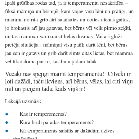
Īpaši grūtības rodas tad, ja ir temperamentu nesakritība –
fiksā
māmiņa un bērniņš, kam vajag visu lēni un prātīgi, un
mamma no rīta grib ātri sataisīties un doties dienas gaitās,
jo brokastis arī jau gatavas, bet bērns vēl velk pirmo zeķīti,
un tas mammai var izraisīt lielas dusmas. Vai arī gluži
pretēja situācija - māmiņai visu patīk darīt lēni, bet bērns
jau sen ir gatavs un grib darīt simts citas lietas, bet mamma
vēl tikai domā par to, kas būtu jādara tālāk.
Vecāki nav spējīgi mainīt temperamentu!
Cilvēki ir
ļoti dažādi, taču ikviens, arī bērns, vēlas, lai citi viņu
mīl un pieņem tādu, kāds viņš ir!
Lekcijā uzzināsi:
Kas ir temperaments?
Kurā brīdī parādās temperaments?
Kā temperaments saistīts ar dažādām dzīves
situācijām?