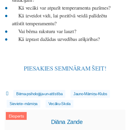
Kā vecāki var atpazīt temperamenta pazīmes?
Kā izveidot vidi, lai pozitīvā veidā palīdzētu
attīstīt temperamentu?
Vai bērna raksturu var lauzt?
Kā izprast dažādas uzvedības atšķirības?
PIESAKIES SEMINĀRAM ŠEIT!
Bērna-psiholoģija-un-attīstība
Jauno-Māmiņu-Klubs
Sieviete--māmiņa
Vecāku-Skola
Eksperts
Diāna Zande