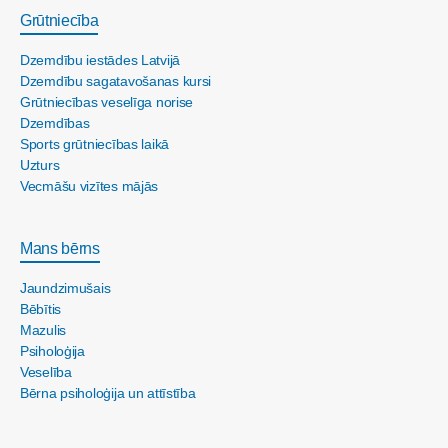
Grūtniecība
Dzemdību iestādes Latvijā
Dzemdību sagatavošanas kursi
Grūtniecības veselīga norise
Dzemdības
Sports grūtniecības laikā
Uzturs
Vecmāšu vizītes mājās
Mans bērns
Jaundzimušais
Bēbītis
Mazulis
Psiholoģija
Veselība
Bērna psiholoģija un attīstība