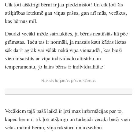
Cik ļoti atšķirīgi bērni ir jau piedzimstot! Un cik ļoti šīs
atšķirības ietekmē gan viņus pašus, gan arī mūs, vecākus,
kas bērnus mīl.
Daudzi vecāki mēdz satraukties, ja bērns neattīstās kā pēc
grāmatas. Taču tas ir normāli, ja mazais kaut kādas lietas
sāk darīt agrāk vai vēlāk nekā viņa vienaudži, kas bieži
vien ir saistīts ar viņa individuālo attīstību un
temperamentu, jo katrs bērns ir individualitāte!
Raksts turpinās pēc reklāmas
Vecākiem tajā pašā laikā ir ļoti maz informācijas par to,
kāpēc bērni ir tik ļoti atšķirīgi un tādējādi vecāki bieži vien
vēlas mainīt bērnu, viņa raksturu un uzvedību.