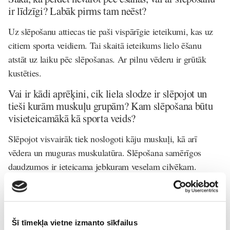
ir līdzīgi? Labāk pirms tam neēst?
Uz slēpošanu attiecas tie paši vispārīgie ieteikumi, kas uz
citiem sporta veidiem. Tai skaitā ieteikums lielo ēšanu
atstāt uz laiku pēc slēpošanas. Ar pilnu vēderu ir grūtāk
kustēties.
Vai ir kādi aprēķini, cik liela slodze ir slēpojot un
tieši kurām muskuļu grupām? Kam slēpošana būtu
visieteicamākā kā sporta veids?
Slēpojot visvairāk tiek noslogoti kāju muskuļi, kā arī
vēdera un muguras muskulatūra. Slēpošana samērīgos
daudzumos ir ieteicama jebkuram veselam cilvēkam.
Vai slēpotāji vasarās nūjo? Vai šiem sporta veidiem
ir līdzības vai tomēr tie ir kaut kas pilnīgi atšķirīgs?
Nūjošana, līdzīgi kā skriešana ir labs veids kā slēpotājam
Šī tīmekļa vietne izmanto sīkfailus