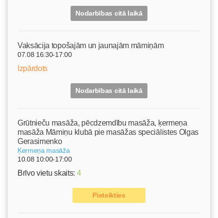
Nodarbības citā laikā
Vaksācija topošajām un jaunajām māmiņām
07.08 16:30-17:00
Izpārdots
Nodarbības citā laikā
Grūtnieču masāža, pēcdzemdību masāža, ķermeņa
masāža Māmiņu klubā pie masāžas speciālistes Olgas
Gerasimenko
Ķermeņa masāža
10.08 10:00-17:00
Brīvo vietu skaits:
4
Pieteikties