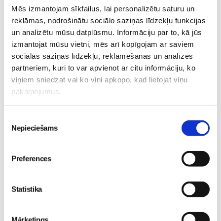
uzturēt sevi formā vasaras sezonā. Profesionāli kalnu
Mēs izmantojam sīkfailus, lai personalizētu saturu un
slēpotāji vasarās daudz brauc ar skrituļslidām un
reklāmas, nodrošinātu sociālo saziņas līdzekļu funkcijas
skrituļslēpēm, kas pēc sajūtām ir līdzīgi sporta veidi.
un analizētu mūsu datplūsmu. Informāciju par to, kā jūs
izmantojat mūsu vietni, mēs arī kopīgojam ar saviem
www.zagarkalns.lv
sociālās saziņas līdzekļu, reklamēšanas un analīzes
partneriem, kuri to var apvienot ar citu informāciju, ko
Baudīsim ziemas priekus kopā!
viņiem sniedzat vai ko viņi apkopo, kad lietojat viņu
Māmiņu Klubs
pakalpojumus.
Piekrišanas
Nepieciešams
izvēle
Bērna-psiholoģija-un-attīstība
Bērns-un-sports
Preferences
Māmiņu-Kluba-ģimenes-mācās-slēpot
SEB-Ģimenes-finanses
Talantīgie-bērni
Ziema
Statistika
Lasi vēl
Mārketings