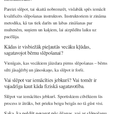
Pareizi slēpot, tai skaitā nobremzēt, vislabāk spēs iemācīt
kvalificēts slēpošanas instruktors. Instruktoriem ir zināma
metodika, kā tas tiek darīts un labas zināšanas par
multenēm, suņiem un kaķiem, lai aizpildītu laiku uz
pacēlāja.
Kādas ir visbiežāk pieļautās vecāku kļūdas,
sagatavojot bērnu slēpošanai?
Vienīgais, kas vecākiem jāizdara pirms slēpošanas – bērns
silti jāsaģērbj un jānoskaņo, ka slēpot ir forši.
Vai slēpot var iemācīties jebkurš? Vai tomēr ir
vajadzīga kaut kāda fiziskā sagatavotība.
Slēpot var iemācīties jebkurš. Sportiskiem cilvēkiem šis
process ir ātrāks, bet prieku beigu beigās no tā gūst visi.
Saka, ka peldēt nevarot pēc ēšanas, vai ar slēpošanu