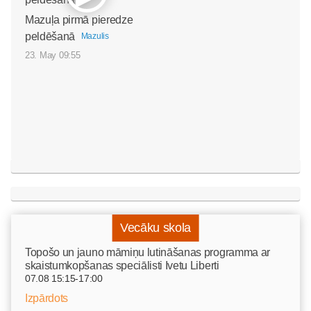
Mazuļa pirmā pieredze
peldēšanā
Mazulis
23. May 09:55
Vecāku skola
Topošo un jauno māmiņu lutināšanas programma ar
skaistumkopšanas speciālisti Ivetu Liberti
07.08 15:15-17:00
Izpārdots