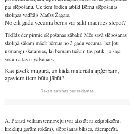
par slēpošanu. Uz tiem šodien atbild Bērnu slēpošanas
skoliņas vadītājs Matīss Žagars.
No cik gadu vecuma bērns var sākt mācīties slēpot?
Tiklīdz der pirmie slēpošanas zābaki! Mēs savā slēpošanas
skoliņā sākam mācīt bērnus no 3 gadu vecuma, bet ļoti
uzmanīgi skatāmies, lai bērnam tiešām tas patīk, jo šajā
vecumā tas ir galvenais.
Kas jāvelk mugurā, un kāda materiāla apģērbam,
apaviem tiem būtu jābūt?
Raksts turpinās pēc reklāmas
A. Parasti velkam termoveļu (var aizstāt ar zeķubiksēm,
krekliņu garām rokām), slēpošanas bikses, džemperīti,