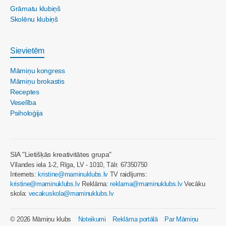
Grāmatu klubiņš
Skolēnu klubiņš
Sievietēm
Māmiņu kongress
Māmiņu brokastis
Receptes
Veselība
Psiholoģija
SIA "Lietišķās kreativitātes grupa"
Vīlandes iela 1-2, Rīga, LV - 1010, Tālr. 67350750
Internets:
kristine@maminuklubs.lv
TV raidījums:
kristine@maminuklubs.lv
Reklāma:
reklama@maminuklubs.lv
Vecāku
skola:
vecakuskola@maminuklubs.lv
© 2026 Māmiņu klubs
Noteikumi
Reklāma portālā
Par Māmiņu