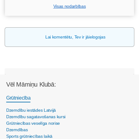
Visas nodarbības
Lai komentētu, Tev ir jāielogojas
Vēl Māmiņu Klubā:
Grūtniecība
Dzemdību iestādes Latvijā
Dzemdību sagatavošanas kursi
Grūtniecības veselīga norise
Dzemdības
Sports grūtniecības laikā