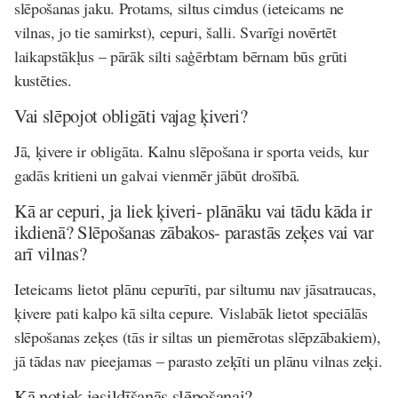
slēpošanas jaku. Protams, siltus cimdus (ieteicams ne
vilnas, jo tie samirkst), cepuri, šalli. Svarīgi novērtēt
laikapstākļus – pārāk silti saģērbtam bērnam būs grūti
kustēties.
Vai slēpojot obligāti vajag ķiveri?
Jā, ķivere ir obligāta. Kalnu slēpošana ir sporta veids, kur
gadās kritieni un galvai vienmēr jābūt drošībā.
Kā ar cepuri, ja liek ķiveri- plānāku vai tādu kāda ir
ikdienā? Slēpošanas zābakos- parastās zeķes vai var
arī vilnas?
Ieteicams lietot plānu cepurīti, par siltumu nav jāsatraucas,
ķivere pati kalpo kā silta cepure. Vislabāk lietot speciālās
slēpošanas zeķes (tās ir siltas un piemērotas slēpzābakiem),
jā tādas nav pieejamas – parasto zeķīti un plānu vilnas zeķi.
Kā notiek iesildīšanās slēpošanai?