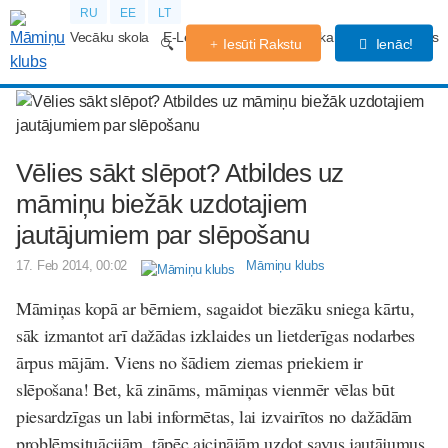
RU
EE
LT
Vecāku skola
E-Lekcijas
Grūtniecības kalendārs
Forums
Iesūti Rakstu
Ienāc!
Vēlies sākt slēpot? Atbildes uz
māmiņu biežāk uzdotajiem
jautājumiem par slēpošanu
17. Feb 2014, 00:02
Māmiņu klubs
Māmiņas kopā ar bērniem, sagaidot biezāku sniega kārtu,
sāk izmantot arī dažādas izklaides un lietderīgas nodarbes
ārpus mājām. Viens no šādiem ziemas priekiem ir
slēpošana! Bet, kā zināms, māmiņas vienmēr vēlas būt
piesardzīgas un labi informētas, lai izvairītos no dažādām
problēmsituācijām, tāpēc aicinājām uzdot savus jautājumus