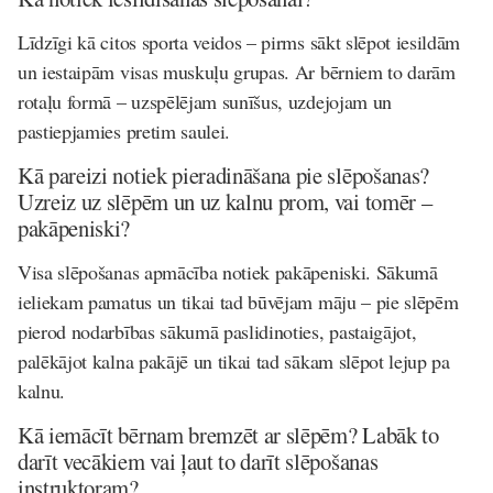
Līdzīgi kā citos sporta veidos – pirms sākt slēpot iesildām
un iestaipām visas muskuļu grupas. Ar bērniem to darām
rotaļu formā – uzspēlējam sunīšus, uzdejojam un
pastiepjamies pretim saulei.
Kā pareizi notiek pieradināšana pie slēpošanas?
Uzreiz uz slēpēm un uz kalnu prom, vai tomēr –
pakāpeniski?
Visa slēpošanas apmācība notiek pakāpeniski. Sākumā
ieliekam pamatus un tikai tad būvējam māju – pie slēpēm
pierod nodarbības sākumā paslidinoties, pastaigājot,
palēkājot kalna pakājē un tikai tad sākam slēpot lejup pa
kalnu.
Kā iemācīt bērnam bremzēt ar slēpēm? Labāk to
darīt vecākiem vai ļaut to darīt slēpošanas
instruktoram?