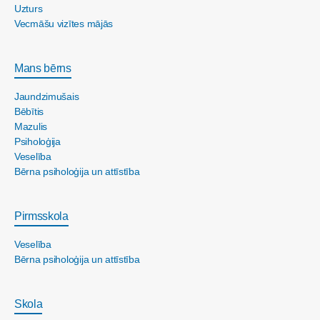
Uzturs
Vecmāšu vizītes mājās
Mans bērns
Jaundzimušais
Bēbītis
Mazulis
Psiholoģija
Veselība
Bērna psiholoģija un attīstība
Pirmsskola
Veselība
Bērna psiholoģija un attīstība
Skola