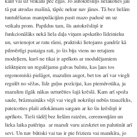
kaut vai uz veikalu pēc eļļas. Jo autokrēsliņš lielākoties jau
tā pat atrodas mašīnā, tāpēc nekur nav jānes. Tā bez lielām
tuntulēšanas manipulācijām pasit mazo padusē un uz
veikalu prom. Papildus tam, šīs autokrēsliņš ir
funkcionālāks nekā liela daļa viņam apskatīto līdzinieku
un, savienojot ar ratu rāmi, praktiski lietojams gandrīz kā
pilnvērtīgi pastaigu rati, jo šis bija viens no retajiem
modeļiem, kurš ne tikai ir aprīkots ar modulējamiem
ieliktņiem un regulējamu galvas balstu, kas ļaus tos
ergonomiski pielāgot, mazulim augot, bet tos arī var viegli
regulēt no sēžas, līdz guļus pozīcijai, kas piemērotāka, ja
mazulim ilgāk nākas uzturēties šajā krēslā. Kam arī spoža
saule, brāzmaināks vējš vai viegli nokrišņi nebūs traucēklis,
pateicoties plaši atlokāmam sargam ar ko šis krēsliņš ir
aprīkots. Tieši tādēļ bez lielām raizēm, ceremonijām un
lieka laika patēriņa ar mazuli varu aizskriet un palutināt arī
sevi. Un nav būtiski vai tas ir pie friziera vai manikīra, jo