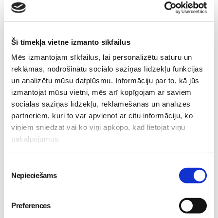
Valītis Vincents"
Friso Gold - saudzīgs
kinoteātros no 31. Jūlija -
atbalsts mazuļa attīstībai
Šī tīmekļa vietne izmanto sīkfailus
Mazais valītis ar lielu sirdi
piebarošanas laikā
Mēs izmantojam sīkfailus, lai personalizētu saturu un
Mazulis
Mazulis
reklāmas, nodrošinātu sociālo saziņas līdzekļu funkcijas
20. Jul 09:33
01. Jul 12:53
un analizētu mūsu datplūsmu. Informāciju par to, kā jūs
izmantojat mūsu vietni, mēs arī kopīgojam ar saviem
sociālās saziņas līdzekļu, reklamēšanas un analīzes
partneriem, kuri to var apvienot ar citu informāciju, ko
viņiem sniedzat vai ko viņi apkopo, kad lietojat viņu
Mazuļa pirmā pieredze
pakalpojumus.
peldēšanā
Mazulis
23. May 09:55
Piekrišanas
Nepieciešams
izvēle
Preferences