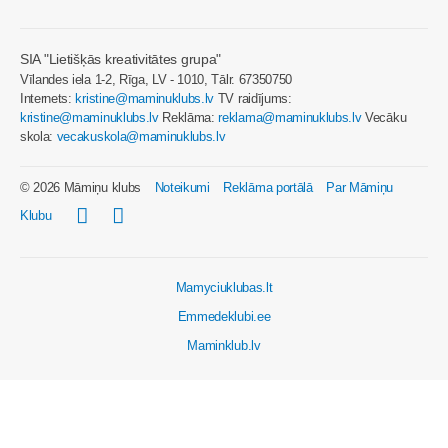
SIA "Lietišķās kreativitātes grupa"
Vīlandes iela 1-2, Rīga, LV - 1010, Tālr. 67350750
Internets:
kristine@maminuklubs.lv
TV raidījums:
kristine@maminuklubs.lv
Reklāma:
reklama@maminuklubs.lv
Vecāku
skola:
vecakuskola@maminuklubs.lv
© 2026 Māmiņu klubs
Noteikumi
Reklāma portālā
Par Māmiņu
Klubu
Mamyciuklubas.lt
Emmedeklubi.ee
Maminklub.lv