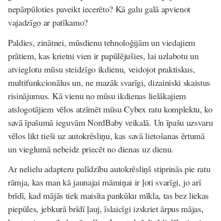
nepārpūloties paveikt iecerēto? Kā galu galā apvienot
vajadzīgo ar patīkamo?
Paldies, zinātnei, mūsdienu tehnoloģijām un viedajiem
prātiem, kas krietni vien ir papūlējušies, lai uzlabotu un
atvieglotu mūsu steidzīgo ikdienu, veidojot praktiskus,
multifunkcionālus un, ne mazāk svarīgi, dizainiski skaistus
risinājumus. Kā vienu no mūsu ikdienas lielākajiem
atslogotājiem vēlos atzīmēt mūsu Cybex ratu komplektu, ko
savā īpašumā ieguvām NordBaby veikalā. Un īpašu uzsvaru
vēlos likt tieši uz autokrēsliņu, kas savā lietošanas ērtumā
un vieglumā nebeidz priecēt no dienas uz dienu.
Ar nelielu adapteru palīdzību autokrēsliņš stiprinās pie ratu
rāmja, kas man kā jaunajai māmiņai ir ļoti svarīgi, jo arī
brīdī, kad mājās tiek maisīta pankūku mīkla, tas bez liekas
piepūles, jebkurā brīdī ļauj, īslaicīgi izskriet ārpus mājas,