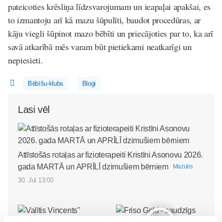
pateicoties krēsliņa līdzsvarojumam un ieapaļai apakšai, es
to izmantoju arī kā mazu šūpulīti, baudot procedūras, ar
kāju viegli šūpinot mazo bēbīti un priecājoties par to, ka arī
savā atkarībā mēs varam būt pietiekami neatkarīgi un
nepiesieti.
Bēbīšu-klubs
Blogi
Lasi vēl
Attīstošās rotaļas ar fizioterapeiti Kristīni Asonovu 2026.
gada MARTĀ un APRĪLĪ dzimušiem bērniem
Mazulis
30. Jul 13:00