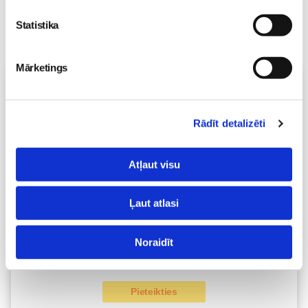
Statistika
Mārketings
Vecāku skola
Fizioterapeites Klaudijas Hēlas individuālā konsultācija
06.08 16:00-17:00
Rādīt detalizēti
Izpārdots
Atļaut visu
Nodarbības citā laikā
Ļaut atlasi
Dzemdību sagatavošanas kursi GATAVI MAZULIM 4+1
lekciju cikls no 6.augusta KLĀTIENĒ
06.08 18:00-20:00
Noraidīt
Brīvo vietu skaits:
2
Pieteikties