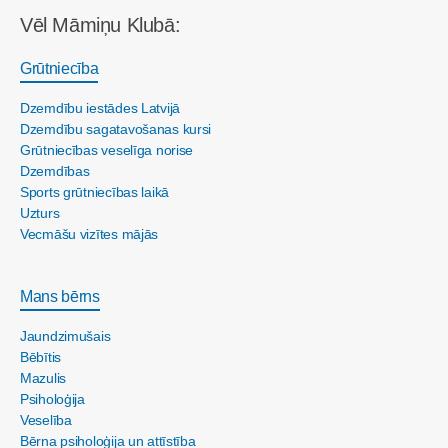
Vēl Māmiņu Klubā:
Grūtniecība
Dzemdību iestādes Latvijā
Dzemdību sagatavošanas kursi
Grūtniecības veselīga norise
Dzemdības
Sports grūtniecības laikā
Uzturs
Vecmāšu vizītes mājās
Mans bērns
Jaundzimušais
Bēbītis
Mazulis
Psiholoģija
Veselība
Bērna psiholoģija un attīstība