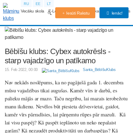
RU
EE
LT
Vecāku skola
E-Lekcijas
Grūtniecības kalendārs
Forums
Iesūti Rakstu
Ienāc!
Bēbīšu klubs: Cybex autokrēsls -
starp vajadzīgo un patīkamo
15. Feb 2022, 00:00
Santa_BēbīšuKlubs
Nav nekāds noslēpums, ka no pagājušā gada 1. decembra
mūsu vajadzības tikai augušas. Kamēr vīrs ir darbā, es
palieku mājās ar mazo. Taču negribu, lai mazais ierobežotu
manu ikdienu. Nevēlos būt piesieta dzīvesvietai, gaidot,
kamēr vīrs pārradīsies, lai pārņemtu rūpes pār mazuli. Kā
lai visu paspēj? Kā paspēt ieplānoto un neko nepalaist
garām? Kā nezaudēt produktivitāti un darbaspējas? Kā