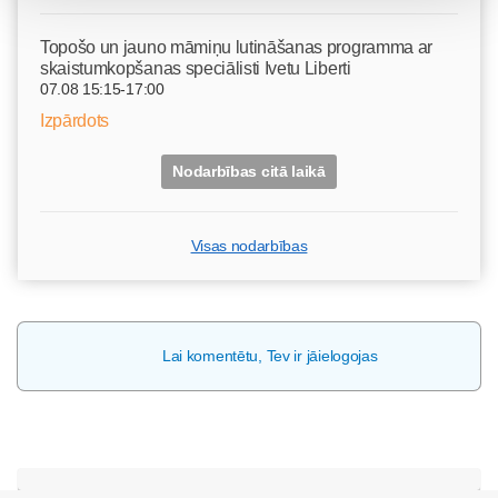
Topošo un jauno māmiņu lutināšanas programma ar
skaistumkopšanas speciālisti Ivetu Liberti
07.08 15:15-17:00
Izpārdots
Nodarbības citā laikā
Visas nodarbības
Lai komentētu, Tev ir jāielogojas