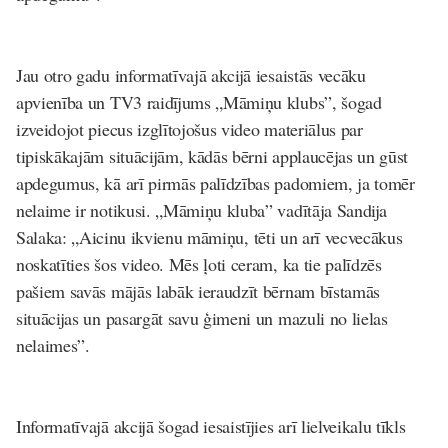
Jau otro gadu informatīvajā akcijā iesaistās vecāku
apvienība un TV3 raidījums „Māmiņu klubs”, šogad
izveidojot piecus izglītojošus video materiālus par
tipiskākajām situācijām, kādās bērni applaucējas un gūst
apdegumus, kā arī pirmās palīdzības padomiem, ja tomēr
nelaime ir notikusi. „Māmiņu kluba” vadītāja
Sandija
Salaka
: „Aicinu ikvienu māmiņu, tēti un arī vecvecākus
noskatīties šos video. Mēs ļoti ceram, ka tie palīdzēs
pašiem savās mājās labāk ieraudzīt bērnam bīstamās
situācijas un pasargāt savu ģimeni un mazuli no lielas
nelaimes”.
Informatīvajā akcijā šogad iesaistījies arī lielveikalu tīkls