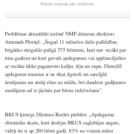
Raksts turpinās pēc reklāmas
Problēmas aktualitāti iezīmē NMP dienesta direktors
Armands Ploriņš:
„Šogad 11 mēnešos ātrās palīdzības
brigādes steigušās palīgā 575 bērniem, kuri nav vecāki par
trim gadiem un kuri guvuši apdegumus vai applaucējušies
ar vecāku tikko pagatavoto kafiju, tēju un zupu. Diemžēl
apdegumu traumas ir ne tikai ilgstoši un sarežģīti
ārstējamas un atstāj rētas uz mūžu, bet daudzos gadījumos
mediķiem arī ir jācīnās par bērna izdzīvošanu”.
BKUS ķirurgs
Džeimss Rozītis
piebilst
:
„Apdegumu
slimnieku skaits, kuri ārstējas BKUS saglabājas augsts,
vidēji tie ir ap 260 bērni gadā. 83% no visiem mūsu