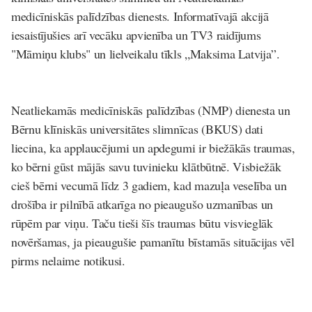
medicīniskās palīdzības dienests. Informatīvajā akcijā
iesaistījušies arī vecāku apvienība un TV3 raidījums
"Māmiņu klubs" un lielveikalu tīkls „Maksima Latvija”.
Neatliekamās medicīniskās palīdzības (NMP) dienesta un
Bērnu klīniskās universitātes slimnīcas (BKUS) dati
liecina, ka applaucējumi un apdegumi ir biežākās traumas,
ko bērni gūst mājās savu tuvinieku klātbūtnē. Visbiežāk
cieš bērni vecumā līdz 3 gadiem, kad mazuļa veselība un
drošība ir pilnībā atkarīga no pieaugušo uzmanības un
rūpēm par viņu. Taču tieši šīs traumas būtu visvieglāk
novēršamas, ja pieaugušie pamanītu bīstamās situācijas vēl
pirms nelaime notikusi.