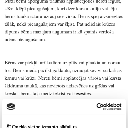
Mazi bērni apdeguma traumas applaucējoties nereti iegūst,
sēžot klēpī pieaugušajam, kuri dzer karstu kafiju vai tēju -
bērns trauka saturu uzrauj sev virsū. Bērns spēj aizsniegties
tālāk, nekā pieaugušajiem var šķist. Pat nelielais krūzes
tilpums bērna mazajam augumam ir kā spainis verdoša
ūdens pieaugušajam.
Bērns var piekļūt arī katliem uz plīts vai plaukta un noraut
tos. Bērns mēdz pavilkt galdautu, uzraujot sev virsū kafijas
kannu vai krūzi. Nereti bērni applaucējas vāroša vai karsta
šķidruma traukā, kas novietots atdzesēties uz grīdas vai
krēsla - bērns tajā mēdz iekrist vai iesēsties.
Ziemā bērni nereti apdedzinās, pieskaroties karstām
sildierīcēm vai krāsns durvīm. Cepeškrāsns durtiņas būtu
Šī tīmekļa vietne izmanto sīkfailus