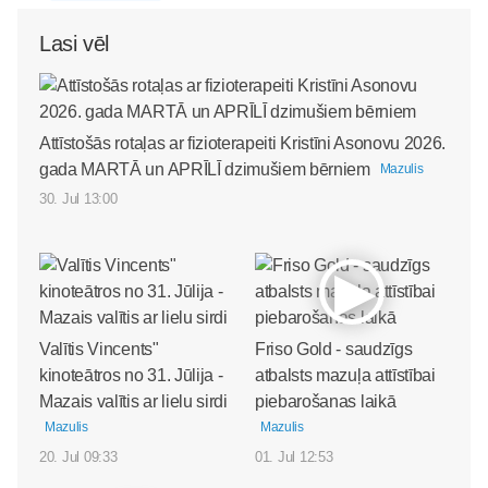
Lasi vēl
Attīstošās rotaļas ar fizioterapeiti Kristīni Asonovu 2026.
gada MARTĀ un APRĪLĪ dzimušiem bērniem
Mazulis
30. Jul 13:00
Valītis Vincents"
Friso Gold - saudzīgs
kinoteātros no 31. Jūlija -
atbalsts mazuļa attīstībai
Mazais valītis ar lielu sirdi
piebarošanas laikā
Mazulis
Mazulis
20. Jul 09:33
01. Jul 12:53