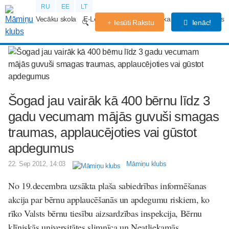
RU
EE
LT
Vecāku skola
E-Lekcijas
Grūtniecības kalendārs
Forums
Iesūti Rakstu
Ienāc!
Šogad jau vairāk kā 400 bērnu līdz 3
gadu vecumam mājās guvuši smagas
traumas, applaucējoties vai gūstot
apdegumus
22. Sep 2012, 14:03
Māmiņu klubs
No 19.decembra uzsākta plaša sabiedrības informēšanas
akcija par bērnu applaucēšanās un apdegumu riskiem, ko
rīko Valsts bērnu tiesību aizsardzības inspekcija, Bērnu
klīniskās universitātes slimnīca un Neatliekamās