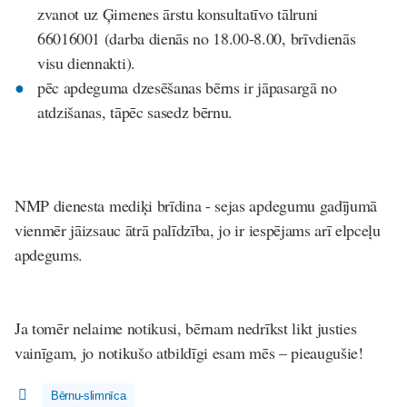
zvanot uz Ģimenes ārstu konsultatīvo tālruni
66016001
(darba dienās no 18.00-8.00, brīvdienās
visu diennakti).
pēc apdeguma dzesēšanas bērns ir jāpasargā no
atdzišanas, tāpēc sasedz bērnu.
NMP dienesta mediķi brīdina - sejas apdegumu gadījumā
vienmēr jāizsauc
ātrā palīdzība,
jo ir iespējams arī elpceļu
apdegums.
Ja tomēr nelaime notikusi, bērnam nedrīkst likt justies
vainīgam, jo notikušo atbildīgi esam mēs – pieaugušie!
Bērnu-slimnīca