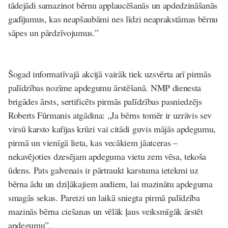
tādejādi samazinot bērnu applaucēšanās un apdedzināšanās
gadījumus, kas neapšaubāmi nes līdzi neaprakstāmas bērnu
sāpes un pārdzīvojumus.”
Šogad informatīvajā akcijā vairāk tiek uzsvērta arī pirmās
palīdzības nozīme apdegumu ārstēšanā. NMP dienesta
brigādes ārsts, sertificēts pirmās palīdzības pasniedzējs
Roberts Fūrmanis
atgādina: „Ja bērns tomēr ir uzrāvis sev
virsū karsto kafijas krūzi vai citādi guvis mājās apdegumu,
pirmā un vienīgā lieta, kas vecākiem jāatceras –
nekavējoties dzesējam apdeguma vietu zem vēsa, tekoša
ūdens. Pats galvenais ir pārtraukt karstuma ietekmi uz
bērna ādu un dziļākajiem audiem, lai mazinātu apdeguma
smagās sekas. Pareizi un laikā sniegta pirmā palīdzība
mazinās bērna ciešanas un vēlāk ļaus veiksmīgāk ārstēt
apdegumu”.