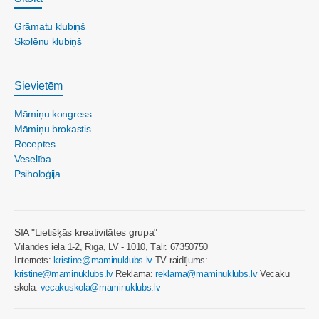
Grāmatu klubiņš
Skolēnu klubiņš
Sievietēm
Māmiņu kongress
Māmiņu brokastis
Receptes
Veselība
Psiholoģija
SIA "Lietišķās kreativitātes grupa"
Vīlandes iela 1-2, Rīga, LV - 1010, Tālr. 67350750
Internets:
kristine@maminuklubs.lv
TV raidījums:
kristine@maminuklubs.lv
Reklāma:
reklama@maminuklubs.lv
Vecāku
skola:
vecakuskola@maminuklubs.lv