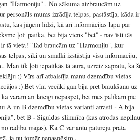
 gan "Harmoniju".. No sākuma aizbraucām uz
ur personāls mums izrādīja telpas, pastāstīja, kāda ir
kstu, kas jāņem līdzi, kā arī informācijas lapu par
sme ļoti patika, bet bija viens "bet" - nav īsti tās
šī ir tā vieta!" Tad braucām uz "Harmoniju", kur
as telpas, sīki un smalki izstāstija visu informaciju,
. Man tik ļoti iepatikās tā aura, uzreiz sapratu, ka š
meklēju :) Vīrs arī atbalstīja manu dzemdību vietas
riecājos :) Bet vīra vecāki gan bija pret braukšanu uz
, ka varam arī laicīgi nepaspēt, bet mēs palikām pie
 nu A un B dzemdību vietas varianti atrasti - A bija
ija", bet B - Siguldas slimnīca (kas atrodas nepiln
no radību mājas). Kā C variantu paturēju prātā
, ja nu tomēr nepaspēsim..