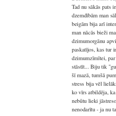
Tad nu sākās pats i
dzemdībām man sāka
beigām bija arī inten
man nācās bieži mai
dzimumorgānu apvid
paskatījos, kas tur 
dzimumzīmītei, par 
stāstīt... Biju tik "
šī mazā, tumšā pump
stress bija vēl liel
ko vīrs atbildēja, ka
nebūtu lieki jāstres
nenodarītu - ja nu t