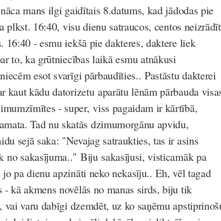
ienāca mans ilgi gaidītais 8.datums, kad jādodas pie
ja plkst. 16:40, visu dienu satraucos, centos neizrādīt
s. 16:40 - esmu iekšā pie dakteres, daktere liek
par to, ka grūtniecības laikā esmu atnākusi
tniecēm esot svarīgi pārbaudīties.. Pastāstu dakterei
 ar kaut kādu datorizetu aparātu lēnām pārbauda visa
imumzīmītes - super, viss pagaidam ir kārtībā,
amata. Tad nu skatās dzimumorgānu apvidu,
du sejā saka: "Nevajag satraukties, tas ir asins
k no sakasījuma.." Biju sakasījusi, visticamāk pa
 jo pa dienu apzināti neko nekasīju.. Eh, vēl tagad
s - kā akmens novēlās no manas sirds, biju tik
ju, vai varu dabīgi dzemdēt, uz ko saņēmu apstiprinoš