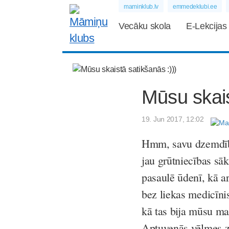
maminklub.lv
emmedeklubi.ee
Vecāku skola
E-Lekcijas
Mūsu skais
19. Jun 2017, 12:02
Hmm, savu dzemdību 
jau grūtniecības sāk
pasaulē ūdenī, kā a
bez liekas medicīni
kā tas bija mūsu 
Aptuvenās vēlmes zi