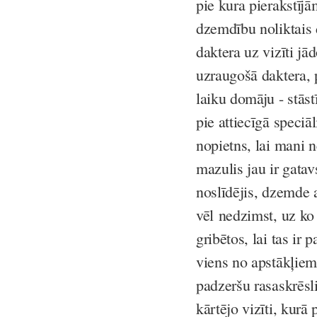
pie kura pierakstījā
dzemdību noliktais 
daktera uz vizīti j
uzraugošā daktera, 
laiku domāju - stās
pie attiecīgā speciā
nopietns, lai mani n
mazulis jau ir gatav
noslīdējis, dzemde a
vēl nedzimst, uz ko 
gribētos, lai tas ir
viens no apstākļiem
padzeršu rasaskrēsli
kārtējo vizīti, kur