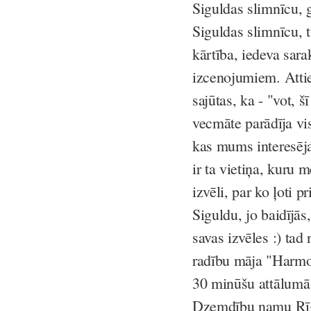
Siguldas slimnīcu,
Siguldas slimnīcu, t
kārtība, iedeva sara
izcenojumiem. Attiek
sajūtas, ka - "vot, 
vecmāte parādīja vis
kas mums interesēja.
ir ta vietiņa, kuru 
izvēli, par ko ļoti p
Siguldu, jo baidījās
savas izvēles :) tad
radību māja "Harmon
30 minūšu attālumā 
Dzemdību namu Rīgā