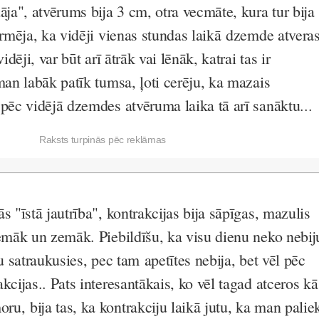
āja", atvērums bija 3 cm, otra vecmāte, kura tur bija
ormēja, ka vidēji vienas stundas laikā dzemde atvera
idēji, var būt arī ātrāk vai lēnāk, katrai tas ir
man labāk patīk tumsa, ļoti cerēju, ka mazais
 pēc vidējā dzemdes atvēruma laika tā arī sanāktu...
Raksts turpinās pēc reklāmas
s "īstā jautrība", kontrakcijas bija sāpīgas, mazulis
zemāk un zemāk. Piebildīšu, ka visu dienu neko nebij
ju satraukusies, pec tam apetītes nebija, bet vēl pēc
kcijas.. Pats interesantākais, ko vēl tagad atceros kā
u, bija tas, ka kontrakciju laikā jutu, ka man palie