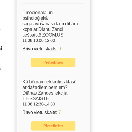
Emocionālā un
e
psiholoģiskā
sagatavošanās dzemdībām
o
kopā ar Diānu Zandi
tiešsaistē ZOOM.US
11.08 10:00-12:00
i
Brīvo vietu skaits:
9
Pieteikties
n
Kā bērnam iekļauties klasē
ar dažādiem bērniem?
Diānas Zandes lekcija
TIEŠSAISTĒ
11.08 12:30-14:30
Brīvo vietu skaits:
7
n
Pieteikties