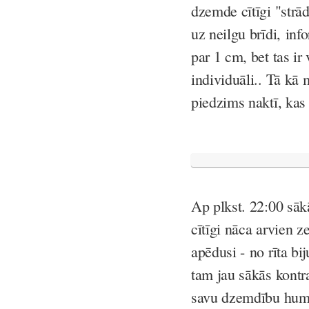
dzemde cītīgi "strād
uz neilgu brīdi, inf
par 1 cm, bet tas ir v
individuāli.. Tā kā 
piedzims naktī, kas
Ap plkst. 22:00 sākā
cītīgi nāca arvien 
apēdusi - no rīta bi
tam jau sākās kontra
savu dzemdību humor