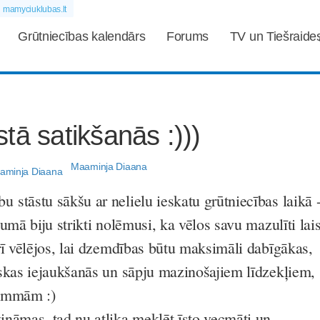
mamyciuklubas.lt
Grūtniecības kalendārs
Forums
TV un Tiešraide
tā satikšanās :)))
Maaminja Diaana
stāstu sākšu ar nelielu ieskatu grūtniecības laikā 
umā biju strikti nolēmusi, ka vēlos savu mazulīti lais
rī vēlējos, lai dzemdības būtu maksimāli dabīgākas,
skas iejaukšanās un sāpju mazinošajiem līdzekļiem,
mammām :)
nāmas, tad nu atlika meklēt īsto vecmāti un