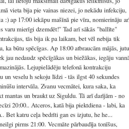
ikai, lai lietoju maksimāli dabīgākus ieliktnīšus, jo
mā vieta bija pie vainas niezei, jo nekādu infekciju,
a :) ap 17:00 iekāpu mašīnā pie vīra, nomierināju ar
s varu mierīgi dzemdēt!" Tad arī sākās "ballīte"
trakcijas, tās bija ik pa laikam, bet vēl nebija tik
tu, ka būtu spēcīgas. Ap 18:00 atbraucām mājās, jutu
iek jau nedaudz spēcīgākas un biežākas, iegāju vann
mazinājās. Lejupielādēju telefonā kontrakciju
ju un veselu h sekoju līdzi - tās ilgst 40 sekundes
nūšu intervāla. Zvanu vecmātei, kura saka, ka
 mantas un braukt uz Siguldu. Tā arī darījām - no
īzi 20:00.. Atceros, katā bija piektdiena - labi, ka
.. Bet katru ceļa bedrīti gan es izjutu, he he...
neilgi pirms 21:00. Vecmāte pārbaudīja tonīšus,