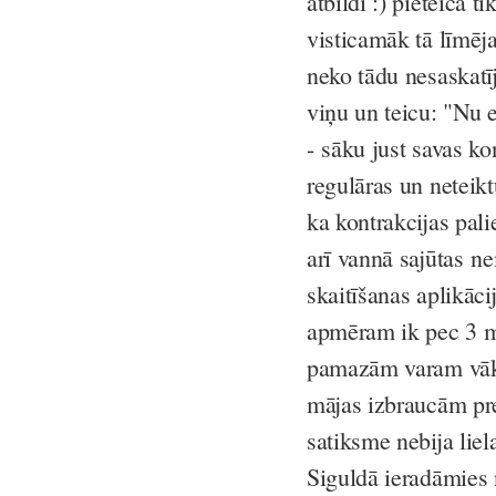
atbildi :) pieteica t
visticamāk tā līmēja
neko tādu nesaskatīj
viņu un teicu: "Nu e
- sāku just savas kon
regulāras un neteik
ka kontrakcijas pal
arī vannā sajūtas ne
skaitīšanas aplikāci
apmēram ik pec 3 mi
pamazām varam vākt
mājas izbraucām prec
satiksme nebija liela
Siguldā ieradāmies 