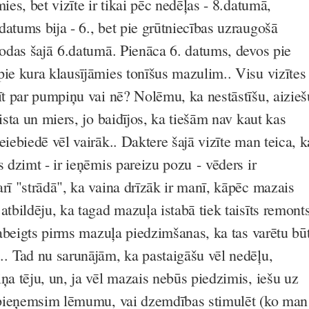
mies, bet vizīte ir tikai pēc nedēļas - 8.datumā,
datums bija - 6., bet pie grūtniecības uzraugošā
ādodas šajā 6.datumā. Pienāca 6. datums, devos pie
pie kura klausījāmies tonīšus mazulim.. Visu vizītes
tīt par pumpiņu vai nē? Nolēmu, ka nestāstīšu, aizieš
lista un miers, jo baidījos, ka tiešām nav kaut kas
eiebiedē vēl vairāk.. Daktere šajā vizīte man teica, k
s dzimt - ir ieņēmis pareizu pozu - vēders ir
rī "strādā", ka vaina drīzāk ir manī, kāpēc mazais
atbildēju, ka tagad mazuļa istabā tiek taisīts remonts
 pabeigts pirms mazuļa piedzimšanas, ka tas varētu bū
.. Tad nu sarunājām, ka pastaigāšu vēl nedēļu,
ņa tēju, un, ja vēl mazais nebūs piedzimis, iešu uz
ā pieņemsim lēmumu, vai dzemdības stimulēt (ko man