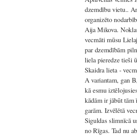
dzemdību vietu.. A
organizēto nodarbī
Aija Mikova. Noklaus
vecmāti mūsu Lielaj
par dzemdībām pilnī
liela pieredze tieši
Skaidra lieta - vecmā
A variantam, gan B,
kā esmu iztēlojusies
kādām ir jābūt tām 
garām. Izvēlētā vec
Siguldas slimnīcā u
no Rīgas. Tad nu ab