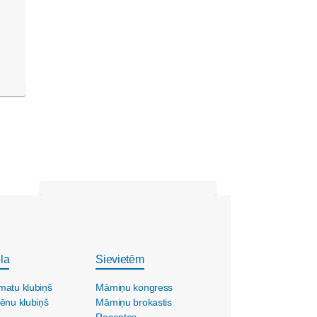
la
Sievietēm
matu klubiņš
Māmiņu kongress
ēnu klubiņš
Māmiņu brokastis
Receptes