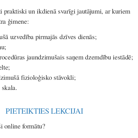
ti praktiski un ikdienā svarīgi jautājumi, ar kuriem
tra ģimene:
ušā uzvedība pirmajās dzīves dienās;
ņu;
procedūras jaundzimušais saņem dzemdību iestādē;
lte;
zimušā fizioloģisko stāvokli;
 skala.
PIETEIKTIES LEKCIJAI
ši online formātu?