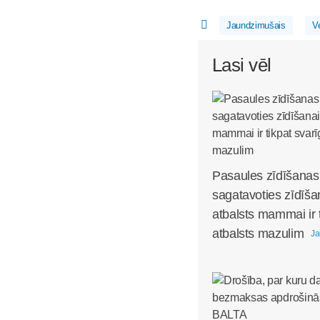
Jaundzimušais
V
Lasi vēl
Pasaules zīdīšanas
sagatavoties zīdīša
atbalsts mammai ir 
atbalsts mazulim
Ja