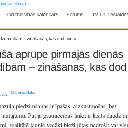
mamyciuklubas.lt
Grūtniecības kalendārs
Forums
TV un Tiešraide
šā aprūpe pirmajās dienās
ībām – zināšanas, kas dod
Māmiņu klubs
azuļa piedzimšanas ir īpašas, aizkustinošas, bet
 jautājumu. Pat ja grūtniecības laikā ir lasīts daudz u
i, realitātē jaunie vecāki bieži jūtas nedroši: vai vis