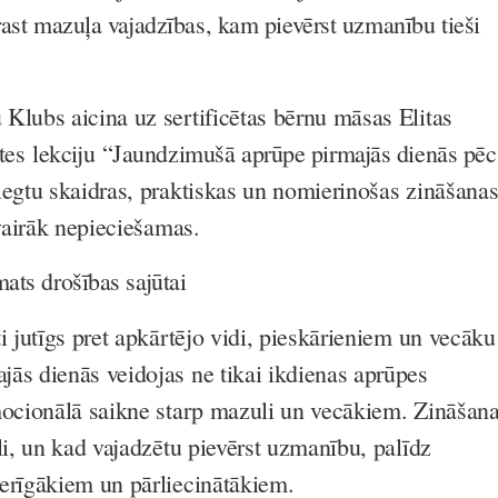
rast mazuļa vajadzības, kam pievērst uzmanību tieši
Klubs aicina uz sertificētas bērnu māsas Elitas
tes
lekciju “Jaundzimušā aprūpe pirmajās dienās pēc
iegtu skaidras, praktiskas un nomierinošas zināšana
svairāk nepieciešamas.
ats drošības sajūtai
i jutīgs pret apkārtējo vidi, pieskārieniem un vecāku
ās dienās veidojas ne tikai ikdienas aprūpes
mocionālā saikne starp mazuli un vecākiem. Zināšan
li, un kad vajadzētu pievērst uzmanību, palīdz
erīgākiem un pārliecinātākiem.