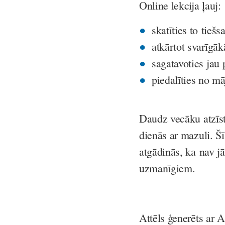
Online lekcija ļauj:
skatīties to
tiešsa
atkārtot svarīgāk
sagatavoties jau
piedalīties no m
Daudz vecāku atzīst,
dienās ar mazuli. Šī
atgādinās, ka nav j
uzmanīgiem.
Attēls ģenerēts ar A