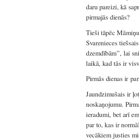
daru pareizi, kā sap
pirmajās dienās?
Tieši tāpēc Māmiņu 
Svarenieces tiešsais
dzemdībām”,
lai sn
laikā, kad tās ir vi
Pirmās dienas ir pam
Jaundzimušais ir ļot
noskaņojumu. Pirmaj
ieradumi, bet arī e
par to, kas ir normā
vecākiem justies mi