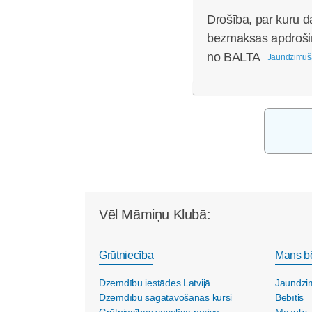
Drošība, par kuru d
bezmaksas apdroši
no BALTA
Jaundzimuš
Vēl Māmiņu Klubā:
Grūtniecība
Mans b
Dzemdību iestādes Latvijā
Jaundzi
Dzemdību sagatavošanas kursi
Bēbītis
Grūtniecības veselīga norise
Mazulis