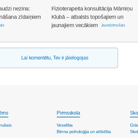
audzi nezina:
Fizioterapeita konsultācija Māmiņu
nāšana zīdaiņiem
Klubā – atbalsts topošajiem un
jaunajiem vecākiem
ais
Jaundzimušais
Lai komentētu, Tev ir jāielogojas
ērns
Pirmsskola
Sko
mušais
Veselība
Grā
Bērna psiholoģija un attīstība
Skol