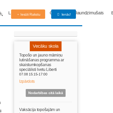
s
Labdarības fonds
Gaidības
Jaundzimušais
Iesūti Rakstu
Ienāc!
Vecāku skola
Topošo un jauno māmiņu
lutināšanas programma ar
skaistumkopšanas
speciālisti Ivetu Liberti
07.08 15:15-17:00
Izpārdots
Nodarbības citā laikā
n
u
Vaksācija topošajām un