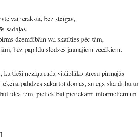
istē vai ierakstā
, bez steigas,
ās sadaļas,
 pirms dzemdībām vai skatīties pēc tām,
ājām, bez papildu slodzes jaunajiem vecākiem.
 ka tieši neziņa rada vislielāko stresu pirmajās
 lekcija palīdzēs sakārtot domas, sniegs skaidrību u
ābūt ideāliem, pietiek būt pietiekami informētiem un
I