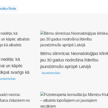
ecāku-Skola
Bērnu slimnīcas Neonatoloģijas klīni
 nedēļa: kā
jau 30 gadus nodrošina līderību
nai un kāpēc
jaundzimušo aprūpē Latvijā
tikpat svarīgs kā
Jaundzimušais
undzimušais