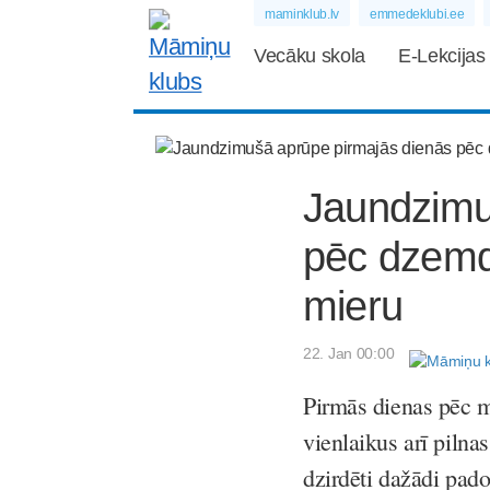
maminklub.lv
emmedeklubi.ee
Vecāku skola
E-Lekcijas
Jaundzimu
pēc dzemd
mieru
22. Jan 00:00
Pirmās dienas pēc m
vienlaikus arī pilnas
dzirdēti dažādi padom