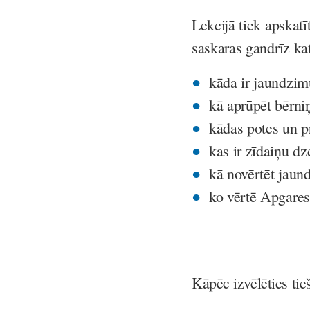
Lekcijā tiek apskatī
saskaras gandrīz ka
kāda ir jaundzim
kā aprūpēt bērni
kādas potes un 
kas ir zīdaiņu dze
kā novērtēt jaund
ko vērtē Apgares
Kāpēc izvēlēties tie