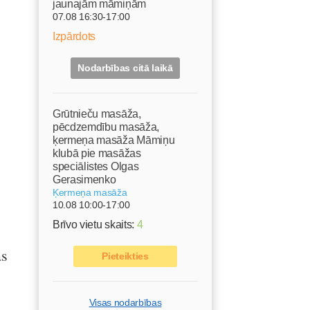
jaunajām māmiņām
07.08 16:30-17:00
Izpārdots
Nodarbības citā laikā
s
Grūtnieču masāža,
pēcdzemdību masāža,
ķermeņa masāža Māmiņu
klubā pie masāžas
speciālistes Olgas
Gerasimenko
Ķermeņa masāža
10.08 10:00-17:00
Brīvo vietu skaits:
4
as
Pieteikties
Visas nodarbības