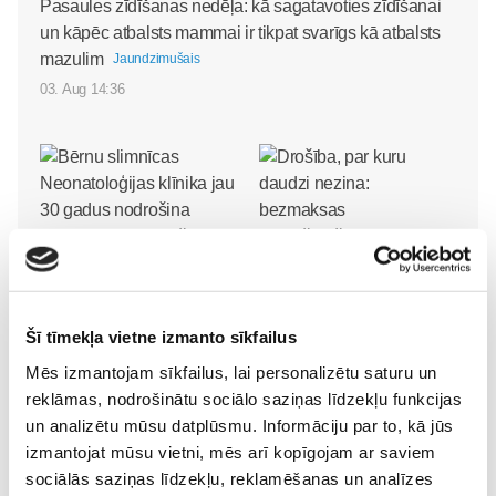
Pasaules zīdīšanas nedēļa: kā sagatavoties zīdīšanai
un kāpēc atbalsts mammai ir tikpat svarīgs kā atbalsts
mazulim
Jaundzimušais
03. Aug 14:36
Bērnu slimnīcas
Drošība, par kuru daudzi
Neonatoloģijas klīnika jau
nezina: bezmaksas
Šī tīmekļa vietne izmanto sīkfailus
30 gadus nodrošina
apdrošināšana zīdaiņiem
Mēs izmantojam sīkfailus, lai personalizētu saturu un
līderību jaundzimušo
no BALTA
Jaundzimušais
reklāmas, nodrošinātu sociālo saziņas līdzekļu funkcijas
aprūpē Latvijā
30. Jan 10:58
un analizētu mūsu datplūsmu. Informāciju par to, kā jūs
Jaundzimušais
izmantojat mūsu vietni, mēs arī kopīgojam ar saviem
29. May 13:06
sociālās saziņas līdzekļu, reklamēšanas un analīzes