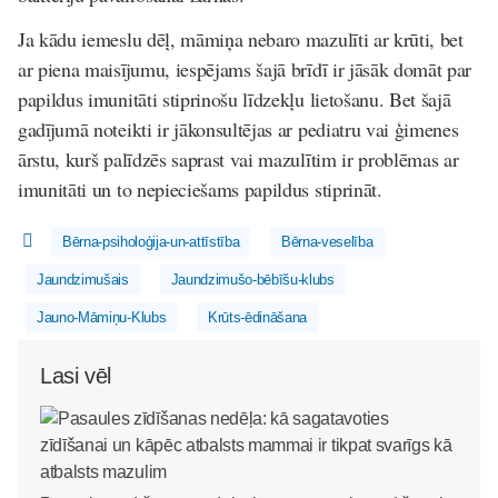
Ja kādu iemeslu dēļ, māmiņa nebaro mazulīti ar krūti, bet
ar piena maisījumu, iespējams šajā brīdī ir jāsāk domāt par
papildus imunitāti stiprinošu līdzekļu lietošanu. Bet šajā
gadījumā noteikti ir jākonsultējas ar pediatru vai ģimenes
ārstu, kurš palīdzēs saprast vai mazulītim ir problēmas ar
imunitāti un to nepieciešams papildus stiprināt.
Bērna-psiholoģija-un-attīstība
Bērna-veselība
Jaundzimušais
Jaundzimušo-bēbīšu-klubs
Jauno-Māmiņu-Klubs
Krūts-ēdināšana
Lasi vēl