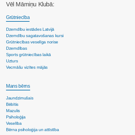
Vēl Māmiņu Klubā:
Grūtniecība
Dzemdību iestādes Latvijā
Dzemdību sagatavošanas kursi
Grūtniecības veselīga norise
Dzemdības
Sports grūtniecības laikā
Uzturs
Vecmāšu vizītes mājās
Mans bērns
Jaundzimušais
Bēbītis
Mazulis
Psiholoģija
Veselība
Bērna psiholoģija un attīstība