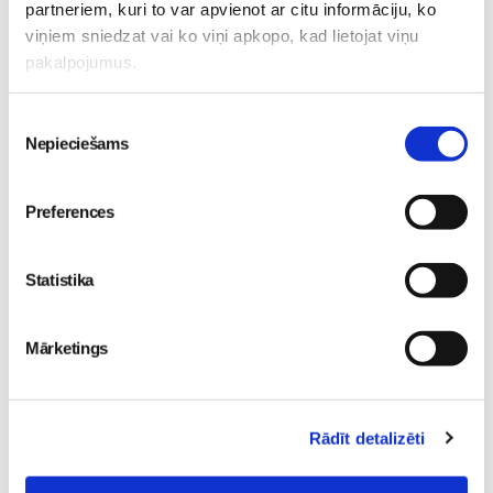
partneriem, kuri to var apvienot ar citu informāciju, ko
viņiem sniedzat vai ko viņi apkopo, kad lietojat viņu
pakalpojumus.
Piekrišanas
Nepieciešams
izvēle
Fizioterapeita konsultācija
Māmiņu Klubā – atbalsts
Preferences
topošajiem un jaunajiem
vecākiem
Jaundzimušais
25. Jan 19:14
Statistika
Mārketings
Rādīt detalizēti