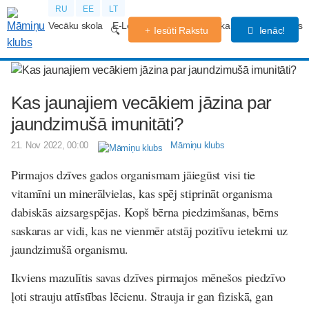
RU
EE
LT
Vecāku skola
E-Lekcijas
Grūtniecības kalendārs
Forums
Iesūti Rakstu
Ienāc!
Kas jaunajiem vecākiem jāzina par
jaundzimušā imunitāti?
21. Nov 2022, 00:00
Māmiņu klubs
Pirmajos dzīves gados organismam jāiegūst visi tie
vitamīni un minerālvielas, kas spēj stiprināt organisma
dabiskās aizsargspējas. Kopš bērna piedzimšanas, bērns
saskaras ar vidi, kas ne vienmēr atstāj pozitīvu ietekmi uz
jaundzimušā organismu.
Ikviens mazulītis savas dzīves pirmajos mēnešos piedzīvo
ļoti strauju attīstības lēcienu. Strauja ir gan fiziskā, gan