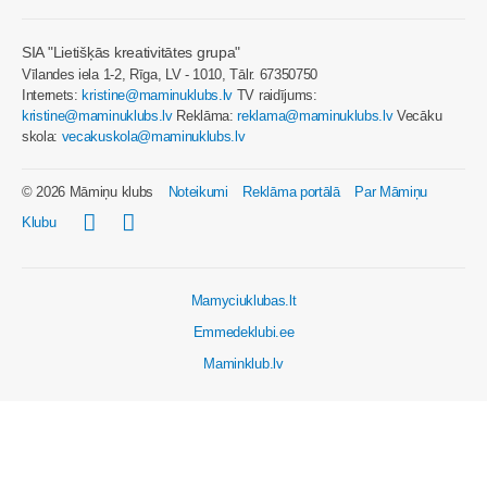
SIA "Lietišķās kreativitātes grupa"
Vīlandes iela 1-2, Rīga, LV - 1010, Tālr. 67350750
Internets:
kristine@maminuklubs.lv
TV raidījums:
kristine@maminuklubs.lv
Reklāma:
reklama@maminuklubs.lv
Vecāku
skola:
vecakuskola@maminuklubs.lv
© 2026 Māmiņu klubs
Noteikumi
Reklāma portālā
Par Māmiņu
Klubu
Mamyciuklubas.lt
Emmedeklubi.ee
Maminklub.lv