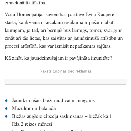
emocionālā attīstība.
Vācu Homeopātijas savienības pārstāve Evija Kaupere
stāsta, ka ikvienam vecākam iesākumā ir pašam jābūt
laimīgam, jo tad, arī bērniņš būs laimīgs, tomēr, svarīgi ir
zināt arī tās lietas, kas saistītas ar jaundzimušā attīstību un
procesi attīstībā, kas var izraisīt nepatīkamas sajūtas.
Kā zināt, ka jaundzimušajam ir pavājināta imunitāte?
Raksts turpinās pēc reklāmas
Jaundzimušais bieži raud vai ir miegains
Mazulītim ir bāla āda
Biežas augšējo elpceļu saslimšanas – biežāk kā 1
līdz 2 reizes mēnesī