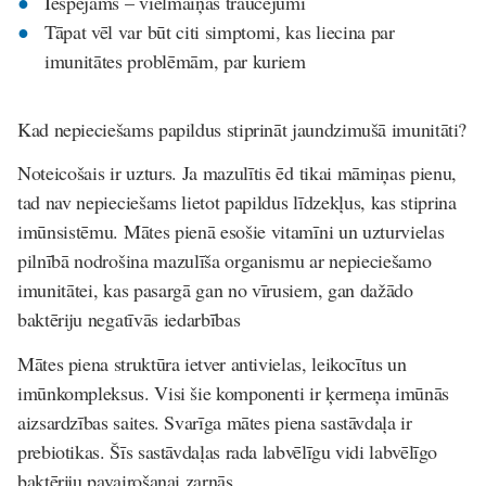
Iespējams – vielmaiņas traucējumi
Tāpat vēl var būt citi simptomi, kas liecina par
imunitātes problēmām, par kuriem
Kad nepieciešams papildus stiprināt jaundzimušā imunitāti?
Noteicošais ir uzturs. Ja mazulītis ēd tikai māmiņas pienu,
tad nav nepieciešams lietot papildus līdzekļus, kas stiprina
imūnsistēmu. Mātes pienā esošie vitamīni un uzturvielas
pilnībā nodrošina mazulīša organismu ar nepieciešamo
imunitātei, kas pasargā gan no vīrusiem, gan dažādo
baktēriju negatīvās iedarbības
Mātes piena struktūra ietver antivielas, leikocītus un
imūnkompleksus. Visi šie komponenti ir ķermeņa imūnās
aizsardzības saites. Svarīga mātes piena sastāvdaļa ir
prebiotikas. Šīs sastāvdaļas rada labvēlīgu vidi labvēlīgo
baktēriju pavairošanai zarnās.