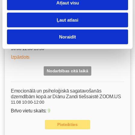
Atļaut visu
Vecāku skola
Ļaut atlasi
Grūtnieču masāža, pēcdzemdību masāža, ķermeņa
masāža Māmiņu klubā pie masāžas speciālistes Olgas
Noraidīt
Gerasimenko
Ķermeņa masāža
10.08 11:30-15:30
Izpārdots
Nodarbības citā laikā
Emocionālā un psiholoģiskā sagatavošanās
dzemdībām kopā ar Diānu Zandi tiešsaistē ZOOM.US
11.08 10:00-12:00
Brīvo vietu skaits:
9
Pieteikties