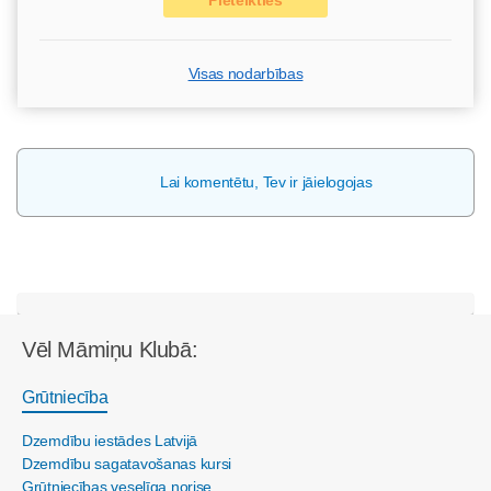
Visas nodarbības
Lai komentētu, Tev ir jāielogojas
Vēl Māmiņu Klubā:
Grūtniecība
Dzemdību iestādes Latvijā
Dzemdību sagatavošanas kursi
Grūtniecības veselīga norise