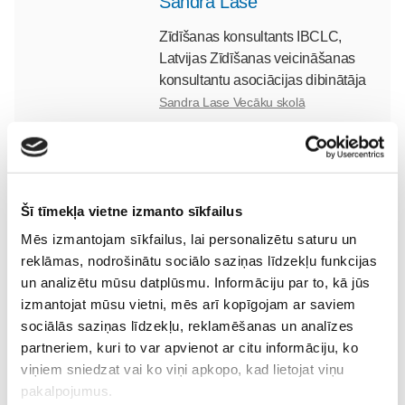
Sandra Lase
Zīdīšanas konsultants IBCLC,
Latvijas Zīdīšanas veicināšanas
konsultantu asociācijas dibinātāja
Sandra Lase Vecāku skolā
Lasi vēl
Šī tīmekļa vietne izmanto sīkfailus
Mēs izmantojam sīkfailus, lai personalizētu saturu un
reklāmas, nodrošinātu sociālo saziņas līdzekļu funkcijas
Pasaules zīdīšanas nedēļa: kā sagatavoties zīdīšanai
un analizētu mūsu datplūsmu. Informāciju par to, kā jūs
un kāpēc atbalsts mammai ir tikpat svarīgs kā atbalsts
izmantojat mūsu vietni, mēs arī kopīgojam ar saviem
mazulim
Jaundzimušais
sociālās saziņas līdzekļu, reklamēšanas un analīzes
partneriem, kuri to var apvienot ar citu informāciju, ko
03. Aug 14:36
viņiem sniedzat vai ko viņi apkopo, kad lietojat viņu
pakalpojumus.