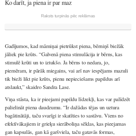
Ko darīt, ja piena ir par maz
Raksts turpinās pēc reklāmas
Gadījumos, kad māmiņai pietrūkst piena, bērniņš biežāk
jāliek pie krūts. “Galvenā piena stimulācija ir bērns, kas
stimulē krūti un to iztukšo. Ja bērns to nedara, jo,
piemēram, ir pārāk miegains, vai arī nav iespējams mazuli
tik bieži likt pie krūts, pienu nepieciešams papildus arī
atslaukt,” skaidro Sandra Lase.
Viņa stāsta, ka ir pieejami papildu līdzekļi, kas var palīdzēt
palielināt piena daudzumu. “Ir dažādas tējas un uztura
bagātinātāji, taču svarīgi ir skatīties to sastāvu. Viens no
efektīvākajiem ir grieķu sierāboliņa sēklas, kas pieejamas
gan kapsulās, gan kā garšviela, taču gatavās formas,