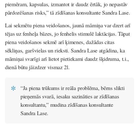
piemēram, kapsulas, izmantot ir daudz ērtāk, jo nepastāv
pārdozēšanas risks,” tā zīdīšanas konsultante Sandra Lase.
Lai sekmētu piena veidošanos, jaunā māmiņa var dzert arī
tējas uz fenheļa bāzes, jo fenhelis stimulē laktācijas. Tāpat
piena veidošanos sekmē arī ķimenes, dažādas citas
sēkliņas, garšvielas un rieksti. Sandra Lase atgādina, ka
māmiņai svarīgi arī lietot pietiekami daudz šķidruma, t.i.,
dienā būtu jāizdzer vismaz 2l.
“Ja piena trūkums ir reāla problēma, bērns slikti
pieņemās svarā, iesaku sazināties ar zīdīšanas
konsultantu,” mudina zīdīšanas konsultante
Sandra Lase.