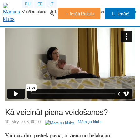
RU
EE
LT
Vecāku skola
E-Lekcijas
Grūtniecības kalendārs
Forums
Iesūti Rakstu
Ienāc!
Kā veicināt piena veidošanos?
10. May 2023, 00:00
Māmiņu klubs
Vai mazulim pietiek piena, ir viena no lielākajām