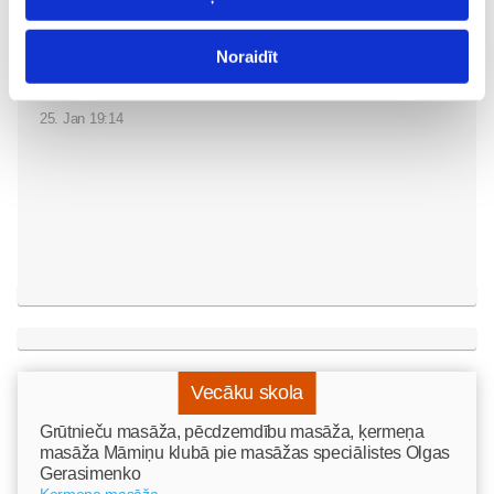
Fizioterapeita konsultācija
Māmiņu Klubā – atbalsts
Noraidīt
topošajiem un jaunajiem
vecākiem
Jaundzimušais
25. Jan 19:14
Vecāku skola
Grūtnieču masāža, pēcdzemdību masāža, ķermeņa
masāža Māmiņu klubā pie masāžas speciālistes Olgas
Gerasimenko
Ķermeņa masāža