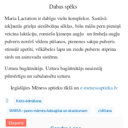
Dabas spēks
Maria Lactation ir dabīgu vielu komplekss. Sastāvā
iekļautās grieķu sierāboliņa sēklas, bišu māšu peru pieniņš
veicina laktāciju, romiešu ķimeņu augļu un fenheļa augļu
pulveris novērš vēdera pūšanos, pienenes sakņu pulveris
stimulē apetīti, vilkābeles lapu un ziedu pulveris stiprina
sirds un asinsvadu sistēmu.
Uztura bagātinātājs. Uztura bagātinātājs neaizstāj
pilnvērtīgu un sabalansētu uzturu.
Iegādājies Mēness aptieku tīklā un
e
-menessaptieka.lv
Krūts-ēdināšana
MARIA---jauno-māmiņu-labsajūtai-un-skaistumam
zīdīšana
Eksperts