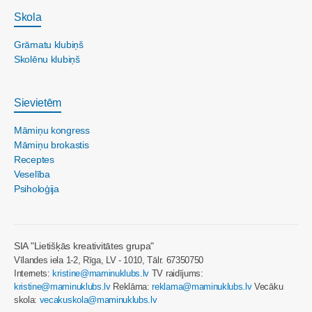
Skola
Grāmatu klubiņš
Skolēnu klubiņš
Sievietēm
Māmiņu kongress
Māmiņu brokastis
Receptes
Veselība
Psiholoģija
SIA "Lietišķās kreativitātes grupa"
Vīlandes iela 1-2, Rīga, LV - 1010, Tālr. 67350750
Internets:
kristine@maminuklubs.lv
TV raidījums:
kristine@maminuklubs.lv
Reklāma:
reklama@maminuklubs.lv
Vecāku
skola:
vecakuskola@maminuklubs.lv