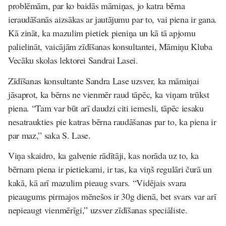
problēmām, par ko baidās māmiņas, jo katra bērna
ieraudāšanās aizsākas ar jautājumu par to, vai piena ir gana.
Kā zināt, ka mazulim pietiek pieniņa un kā tā apjomu
palielināt, vaicājām zīdīšanas konsultantei, Māmiņu Kluba
Vecāku skolas lektorei Sandrai Lasei.
Zīdīšanas konsultante Sandra Lase uzsver, ka māmiņai
jāsaprot, ka bērns ne vienmēr raud tāpēc, ka viņam trūkst
piena. “Tam var būt arī daudzi citi iemesli, tāpēc iesaku
nesatraukties pie katras bērna raudāšanas par to, ka piena ir
par maz,” saka S. Lase.
Viņa skaidro, ka galvenie rādītāji, kas norāda uz to, ka
bērnam piena ir pietiekami, ir tas, ka viņš regulāri čurā un
kakā, kā arī mazulim pieaug svars. “Vidējais svara
pieaugums pirmajos mēnešos ir 30g dienā, bet svars var arī
nepieaugt vienmērīgi,” uzsver zīdīšanas speciāliste.