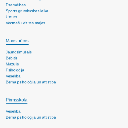
Dzemdības
Sports grūtniecības laikā
Uzturs
Vecmāšu vizītes mājās
Mans bērns
Jaundzimušais
Bēbītis
Mazulis
Psiholoģija
Veselība
Bērna psiholoģija un attīstība
Pirmsskola
Veselība
Bērna psiholoģija un attīstība