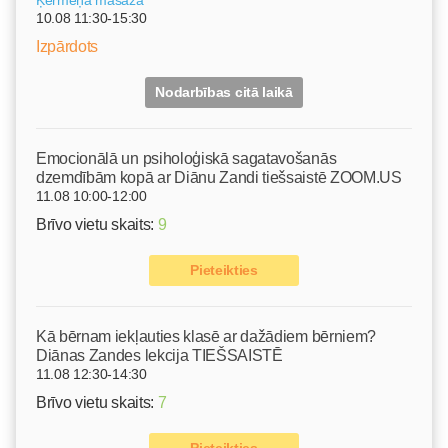
10.08 11:30-15:30
Izpārdots
Nodarbības citā laikā
Emocionālā un psiholoģiskā sagatavošanās
dzemdībām kopā ar Diānu Zandi tiešsaistē ZOOM.US
11.08 10:00-12:00
Brīvo vietu skaits:
9
Pieteikties
Kā bērnam iekļauties klasē ar dažādiem bērniem?
Diānas Zandes lekcija TIEŠSAISTĒ
11.08 12:30-14:30
Brīvo vietu skaits:
7
Pieteikties