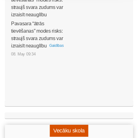
Pavasara “ātrās
tievēšanas” modes risks:
straujš svara zudums var
izraisīt neauglību
Gaidības
08. May 09:34
Vecāku skola