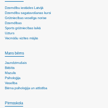
Dzemdību iestādes Latvijā
Dzemdību sagatavošanas kursi
Grūtniecības veselīga norise
Dzemdības
Sports grūtniecības laikā
Uzturs
Vecmāšu vizītes mājās
Mans bērns
Jaundzimušais
Bēbītis
Mazulis
Psiholoģija
Veselība
Bērna psiholoģija un attīstība
Pirmsskola