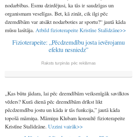
nodarbības. Esmu dzirdējusi, ka tās ir saudzīgas un
organismam veselīgas. Bet, kā zināt, cik ilgi pēc
dzemdībām var atsākt nodarboties ar sportu?“ jautā kāda
mūsu lasītāja.
Atbild fizioterapeite Kristīne Stalīdzāne>>
Fizioterapeite: „Pēcdzemdību josta ievērojamu
efektu nesniedz”
Raksts turpinās pēc reklāmas
„Kas būtu jādara, lai pēc dzemdībām veiksmīgāk savilktos
vēders? Kurā dienā pēc dzemdībām drīkst likt
pēcdzemdību jostu un kāda ir tās funkcija,” jautā kāda
topošā māmiņa. Māmiņu Klubam konsultē fizioterapeite
Kristīne Stalīdzāne.
Uzzini vairāk>>