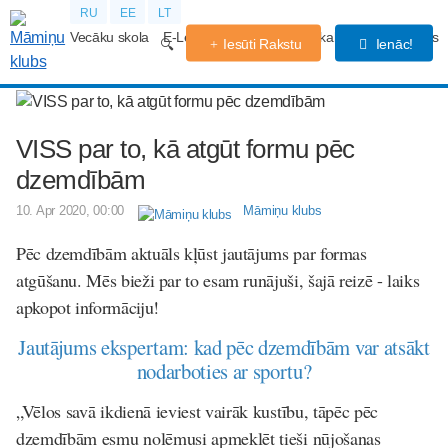
RU
EE
LT
Vecāku skola
E-Lekcijas
Grūtniecības kalendārs
Forums
Iesūti Rakstu
Ienāc!
VISS par to, kā atgūt formu pēc
dzemdībām
10. Apr 2020, 00:00
Māmiņu klubs
Pēc dzemdībām aktuāls kļūst jautājums par formas
atgūšanu. Mēs bieži par to esam runājuši, šajā reizē - laiks
apkopot informāciju!
Jautājums ekspertam: kad pēc dzemdībām var atsākt
nodarboties ar sportu?
„Vēlos savā ikdienā ieviest vairāk kustību, tāpēc pēc
dzemdībām esmu nolēmusi apmeklēt tieši nūjošanas