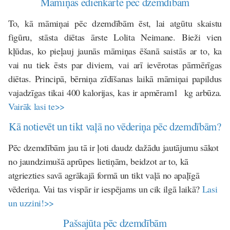
Māmiņas ēdienkarte pēc dzemdībām
To, kā māmiņai pēc dzemdībām ēst, lai atgūtu skaistu
figūru, stāsta diētas ārste Lolita Neimane. Bieži vien
kļūdas, ko pieļauj jaunās māmiņas ēšanā saistās ar to, ka
vai nu tiek ēsts par diviem, vai arī ievērotas pārmērīgas
diētas. Principā, bērniņa zīdīšanas laikā māmiņai papildus
vajadzīgas tikai 400 kalorijas, kas ir apmēram1 kg arbūza.
Vairāk lasi te>>
Kā notievēt un tikt vaļā no vēderiņa pēc dzemdībām?
Pēc dzemdībām jau tā ir ļoti daudz dažādu jautājumu sākot
no jaundzimušā aprūpes lietiņām, beidzot ar to, kā
atgriezties savā agrākajā formā un tikt vaļā no apaļīgā
vēderiņa. Vai tas vispār ir iespējams un cik ilgā laikā?
Lasi
un uzzini!>>
Pašsajūta pēc dzemdībām