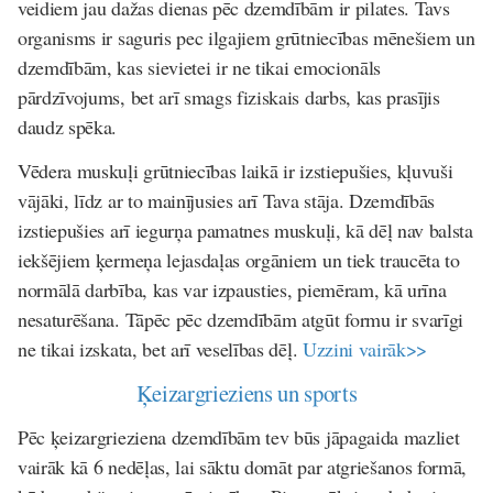
veidiem jau dažas dienas pēc dzemdībām ir pilates. Tavs
organisms ir saguris pec ilgajiem grūtniecības mēnešiem un
dzemdībām, kas sievietei ir ne tikai emocionāls
pārdzīvojums, bet arī smags fiziskais darbs, kas prasījis
daudz spēka.
Vēdera muskuļi grūtniecības laikā ir izstiepušies, kļuvuši
vājāki, līdz ar to mainījusies arī Tava stāja. Dzemdībās
izstiepušies arī iegurņa pamatnes muskuļi, kā dēļ nav balsta
iekšējiem ķermeņa lejasdaļas orgāniem un tiek traucēta to
normālā darbība, kas var izpausties, piemēram, kā urīna
nesaturēšana. Tāpēc pēc dzemdībām atgūt formu ir svarīgi
ne tikai izskata, bet arī veselības dēļ.
Uzzini vairāk>>
Ķeizargrieziens un sports
Pēc ķeizargrieziena dzemdībām tev būs jāpagaida mazliet
vairāk kā 6 nedēļas, lai sāktu domāt par atgriešanos formā,