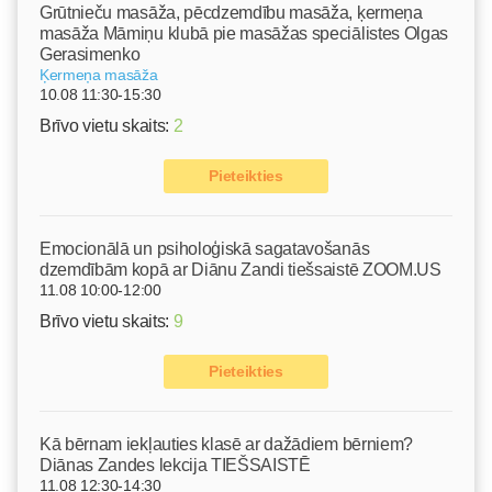
Grūtnieču masāža, pēcdzemdību masāža, ķermeņa
masāža Māmiņu klubā pie masāžas speciālistes Olgas
Gerasimenko
Ķermeņa masāža
10.08 11:30-15:30
Brīvo vietu skaits:
2
Pieteikties
Emocionālā un psiholoģiskā sagatavošanās
dzemdībām kopā ar Diānu Zandi tiešsaistē ZOOM.US
11.08 10:00-12:00
Brīvo vietu skaits:
9
Pieteikties
Kā bērnam iekļauties klasē ar dažādiem bērniem?
Diānas Zandes lekcija TIEŠSAISTĒ
11.08 12:30-14:30