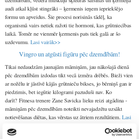
audi atkal kļūst stingrāki – ķermenis ieņem iepriekšējo
formu un apveidus. Šie procesi norisinās tādēļ, ka
organismā vairs netiek ražoti tie hormoni, kas grūtniecības
laikā. Tomēr ne vienmēr ķermenis pats tiek galā ar šo
uzdevumu.
Lasi vairāk>>
Vingro un atgūsti figūru pēc dzemdībām!
Tikai nedaudzām jaunajām māmiņām, jau nākošajā dienā
pēc dzemdībām izdodas tikt vecā izmēra drēbēs. Bieži vien
ar nožēlu ir jāstīvē kājās grūtnieču bikses, jo bērniņš gan ir
piedzimis, bet iegūtie kilogrami pazuduši nav. Ko
darīt? Fitnesa trenere Zane Savicka lieku reizi atgādina -
māmiņām pēc dzemdībām noteikti nevajadzētu uzsākt
notievēšanas diētas, kas vērstas uz ātriem rezultātiem.
Lasi
vairāk>>
PERSONĪGĀ PIEREDZE