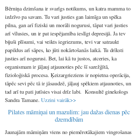
Bērniņa dzimšana ir svarīgs notikums, un katra mamma to
izdzīvo pa savam. Tu vari justies gan laimīga un spēka
pilna, gan arī fiziski un morāli nogurusi, tāpat vari justies
arī vīlusies, un ir pat iespējamība ieslīgt depresijā. Ja tev
bijuši plīsumi, vai veikts iegriezums, tevi var satraukt
papildus arī sāpes, ko jūti nokārtošanās laikā. Tu drīksti
justies arī nogurusi. Bet, lai kā tu justos, atceries, ka
organismam ir jāļauj atjaunoties pēc šī sarežģītā,
fizioloģiskā procesa. Ķeizargrieziens ir nopietna operācija,
tāpēc sevi pēc tā ir jāsaudzē, jāļauj spēkiem atjaunoties, un
tad arī tu pati jutīsies visai drīz labi.
Konsultē ginekologs
Sandra Tamane.
Uzzini vairāk>>
Pilates māmiņai un mazulim: jau dažas dienas pēc
dzemdībām
Jaunajām māmiņām viens no piemērotākajiem vingrošanas