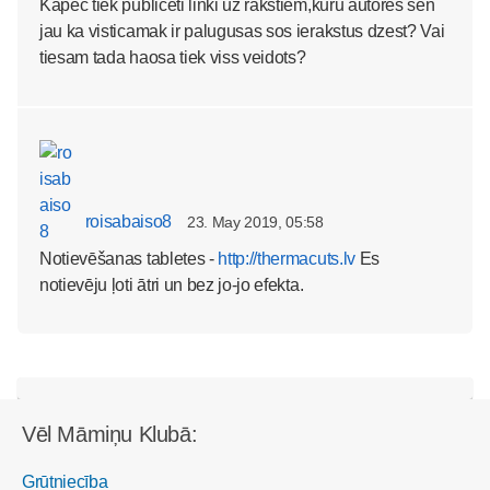
Kapec tiek publiceti linki uz rakstiem,kuru autores sen
jau ka visticamak ir palugusas sos ierakstus dzest? Vai
tiesam tada haosa tiek viss veidots?
roisabaiso8
23. May 2019, 05:58
Notievēšanas tabletes -
http://thermacuts.lv
Es
notievēju ļoti ātri un bez jo-jo efekta.
Vēl Māmiņu Klubā:
Grūtniecība