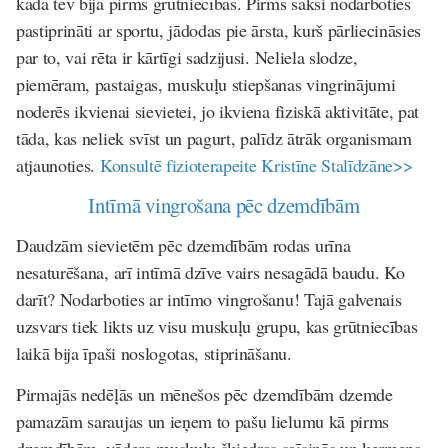
kāda tev bija pirms grūtniecības. Pirms sāksi nodarboties
pastiprināti ar sportu, jādodas pie ārsta, kurš pārliecināsies
par to, vai rēta ir kārtīgi sadzijusi. Neliela slodze,
piemēram, pastaigas, muskuļu stiepšanas vingrinājumi
noderēs ikvienai sievietei, jo ikviena fiziskā aktivitāte, pat
tāda, kas neliek svīst un pagurt, palīdz ātrāk organismam
atjaunoties.
Konsultē fizioterapeite Kristīne Stalīdzāne>>
Intīmā vingrošana pēc dzemdībām
Daudzām sievietēm pēc dzemdībām rodas urīna
nesaturēšana, arī intīmā dzīve vairs nesagādā baudu. Ko
darīt? Nodarboties ar intīmo vingrošanu! Tajā galvenais
uzsvars tiek likts uz visu muskuļu grupu, kas grūtniecības
laikā bija īpaši noslogotas, stiprināšanu.
Pirmajās nedēļās un mēnešos pēc dzemdībām dzemde
pamazām saraujas un ieņem to pašu lielumu kā pirms
dzemdībām, vēdera muskuļu šķiedras saīsinās un ķermeņa