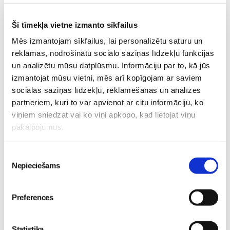
Grūtniecības sekas - kā atgūt formu?
Šī tīmekļa vietne izmanto sīkfailus
Mēs izmantojam sīkfailus, lai personalizētu saturu un
reklāmas, nodrošinātu sociālo saziņas līdzekļu funkcijas
INGA_HARTIKA: Vai es spēju samierināties ar
un analizētu mūsu datplūsmu. Informāciju par to, kā jūs
ķermeņa izmaiņām pēc dzemdībām?
izmantojat mūsu vietni, mēs arī kopīgojam ar saviem
sociālās saziņas līdzekļu, reklamēšanas un analīzes
partneriem, kuri to var apvienot ar citu informāciju, ko
viņiem sniedzat vai ko viņi apkopo, kad lietojat viņu
MADARAK: "Draudzenes pat pēc diviem bērniem"
pakalpojumus.
jeb šo vasaru sagaidu labā formā!
Piekrišanas
Nepieciešams
izvēle
1.trimestris
2.trimestris
3.trimestris
Preferences
Jauno-Māmiņu-Klubs
Sports-grūtniecības-laikā
Statistika