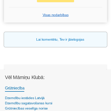
Visas nodarbības
Lai komentētu, Tev ir jāielogojas
Vēl Māmiņu Klubā:
Grūtniecība
Dzemdību iestādes Latvijā
Dzemdību sagatavošanas kursi
Grūtniecības veselīga norise