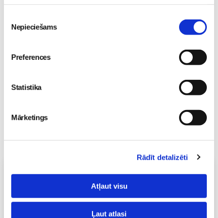
Pavasara “ātrās
tievēšanas” modes risks:
Piekrišanas
straujš svara zudums var
Nepieciešams
izvēle
izraisīt neauglību
Gaidības
08. May 09:34
Preferences
Statistika
Mārketings
Rādīt detalizēti
Vecāku skola
Atļaut visu
Grūtnieču masāža, pēcdzemdību masāža, ķermeņa
masāža Māmiņu klubā pie masāžas speciālistes Olgas
Gerasimenko
Ļaut atlasi
Ķermeņa masāža