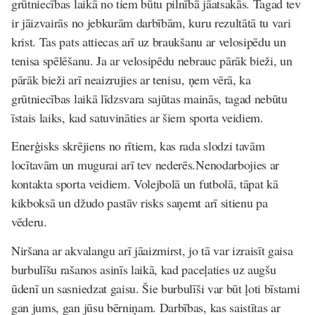
grūtniecības laikā no tiem būtu pilnībā jāatsakās. Tagad tev
ir jāizvairās no jebkurām darbībām, kuru rezultātā tu vari
krist. Tas pats attiecas arī uz braukšanu ar velosipēdu un
tenisa spēlēšanu. Ja ar velosipēdu nebrauc pārāk bieži, un
pārāk bieži arī neaizrujies ar tenisu, ņem vērā, ka
grūtniecības laikā līdzsvara sajūtas mainās, tagad nebūtu
īstais laiks, kad satuvināties ar šiem sporta veidiem.
Enerģisks skrējiens no rītiem, kas rada slodzi tavām
locītavām un mugurai arī tev nederēs.Nenodarbojies ar
kontakta sporta veidiem. Volejbolā un futbolā, tāpat kā
kikboksā un džudo pastāv risks saņemt arī sitienu pa
vēderu.
Niršana ar akvalangu arī jāaizmirst, jo tā var izraisīt gaisa
burbulīšu rašanos asinīs laikā, kad paceļaties uz augšu
ūdenī un sasniedzat gaisu. Šie burbulīši var būt ļoti bīstami
gan jums, gan jūsu bērniņam. Darbības, kas saistītas ar