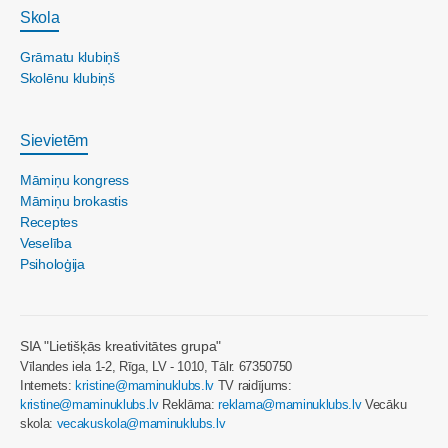
Skola
Grāmatu klubiņš
Skolēnu klubiņš
Sievietēm
Māmiņu kongress
Māmiņu brokastis
Receptes
Veselība
Psiholoģija
SIA "Lietišķās kreativitātes grupa"
Vīlandes iela 1-2, Rīga, LV - 1010, Tālr. 67350750
Internets:
kristine@maminuklubs.lv
TV raidījums:
kristine@maminuklubs.lv
Reklāma:
reklama@maminuklubs.lv
Vecāku
skola:
vecakuskola@maminuklubs.lv