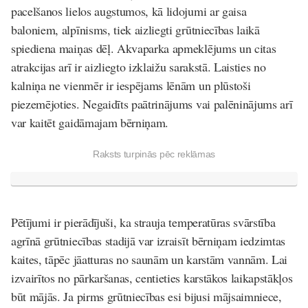
pacelšanos lielos augstumos, kā lidojumi ar gaisa
baloniem, alpīnisms, tiek aizliegti grūtniecības laikā
spiediena maiņas dēļ. Akvaparka apmeklējums un citas
atrakcijas arī ir aizliegto izklaižu sarakstā. Laisties no
kalniņa ne vienmēr ir iespējams lēnām un plūstoši
piezemējoties. Negaidīts paātrinājums vai palēninājums arī
var kaitēt gaidāmajam bērniņam.
Raksts turpinās pēc reklāmas
Pētījumi ir pierādījuši, ka strauja temperatūras svārstība
agrīnā grūtniecības stadijā var izraisīt bērniņam iedzimtas
kaites, tāpēc jāatturas no saunām un karstām vannām. Lai
izvairītos no pārkaršanas, centieties karstākos laikapstākļos
būt mājās. Ja pirms grūtniecības esi bijusi mājsaimniece,