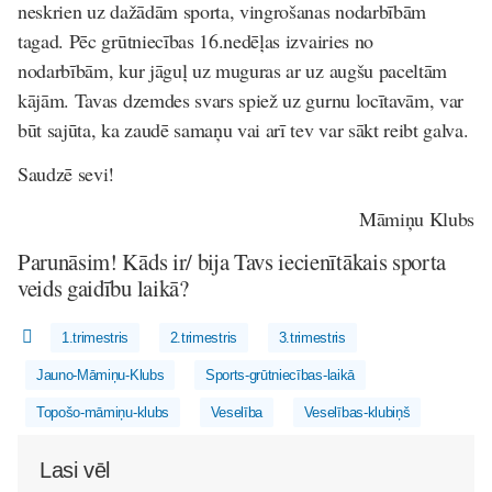
neskrien uz dažādām sporta, vingrošanas nodarbībām
tagad. Pēc grūtniecības 16.nedēļas izvairies no
nodarbībām, kur jāguļ uz muguras ar uz augšu paceltām
kājām. Tavas dzemdes svars spiež uz gurnu locītavām, var
būt sajūta, ka zaudē samaņu vai arī tev var sākt reibt galva.
Saudzē sevi!
Māmiņu Klubs
Parunāsim! Kāds ir/ bija Tavs iecienītākais sporta
veids gaidību laikā?
1.trimestris
2.trimestris
3.trimestris
Jauno-Māmiņu-Klubs
Sports-grūtniecības-laikā
Topošo-māmiņu-klubs
Veselība
Veselības-klubiņš
Lasi vēl