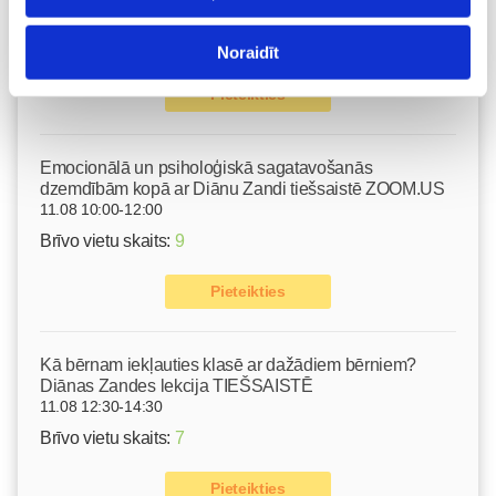
10.08 11:30-15:30
Brīvo vietu skaits:
2
Noraidīt
Pieteikties
Emocionālā un psiholoģiskā sagatavošanās
dzemdībām kopā ar Diānu Zandi tiešsaistē ZOOM.US
11.08 10:00-12:00
Brīvo vietu skaits:
9
Pieteikties
Kā bērnam iekļauties klasē ar dažādiem bērniem?
Diānas Zandes lekcija TIEŠSAISTĒ
11.08 12:30-14:30
Brīvo vietu skaits:
7
Pieteikties