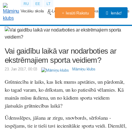
RU
EE
LT
Vecāku skola
E-Lekcijas
Grūtniecības kalendārs
Forums
Iesūti Rakstu
Ienāc!
Vai gaidību laikā var nodarboties ar
ekstrēmajiem sporta veidiem?
23. Jan 2017, 00:03
Māmiņu klubs
Grūtniecība ir laiks, kas liek mums apstāties, un pārdomāt,
ko tagad varam, ko drīkstam, un ko patiesībā vēlamies. Kā
mainās mūsu ikdiena, un no kādiem sporta veidiem
jāatsakās grūtniecības laikā?
Ūdensslēpes, jāšana ar zirgu, snovbords, sērfošana -
iespējams, tie ir tieši tavi iecienītākie sporta veidi. Diemžēl,