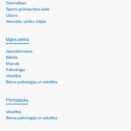
Dzemdības
Sports grūtniecības laikā
Uzturs
Vecmāšu vizītes mājās
Mans bērns
Jaundzimušais
Bēbītis
Mazulis
Psiholoģija
Veselība
Bērna psiholoģija un attīstība
Pirmsskola
Veselība
Bērna psiholoģija un attīstība