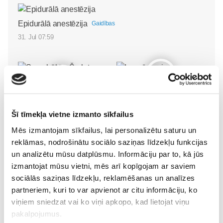
Epidurālā anestēzija
Gaidības
31. Jul 07:59
Iepazīstamies -
Superbēbīte Šarlote nāk
Superbēbis 2026!
Šī tīmekļa vietne izmanto sīkfailus
pasaulē Jūrmalas
Gaidības
slimnīcā
Mēs izmantojam sīkfailus, lai personalizētu saturu un
Gaidības
16. May 09:55
reklāmas, nodrošinātu sociālo saziņas līdzekļu funkcijas
09. Jul 09:55
un analizētu mūsu datplūsmu. Informāciju par to, kā jūs
izmantojat mūsu vietni, mēs arī kopīgojam ar saviem
sociālās saziņas līdzekļu, reklamēšanas un analīzes
partneriem, kuri to var apvienot ar citu informāciju, ko
viņiem sniedzat vai ko viņi apkopo, kad lietojat viņu
pakalpojumus.