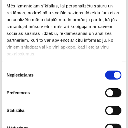
Mēs izmantojam sīkfailus, lai personalizētu saturu un
Epidurālā anestēzija
Gaidības
reklāmas, nodrošinātu sociālo saziņas līdzekļu funkcijas
31. Jul 07:59
un analizētu mūsu datplūsmu. Informāciju par to, kā jūs
izmantojat mūsu vietni, mēs arī kopīgojam ar saviem
sociālās saziņas līdzekļu, reklamēšanas un analīzes
partneriem, kuri to var apvienot ar citu informāciju, ko
viņiem sniedzat vai ko viņi apkopo, kad lietojat viņu
Iepazīstamies -
pakalpojumus.
Superbēbīte Šarlote nāk
Superbēbis 2026!
pasaulē Jūrmalas
Gaidības
Piekrišanas
slimnīcā
Gaidības
16. May 09:55
Nepieciešams
izvēle
09. Jul 09:55
Preferences
Statistika
Pavasara “ātrās