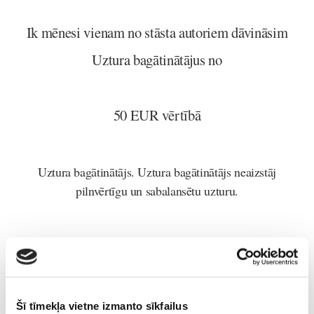
Ik mēnesi vienam no stāsta autoriem dāvināsim
Uztura bagātinātājus no
50 EUR vērtībā
Uztura bagātinātājs. Uztura bagātinātājs neaizstāj
pilnvērtīgu un sabalansētu uzturu.
Tiekam-pie-bēbīša
Lasi vēl
Šī tīmekļa vietne izmanto sīkfailus