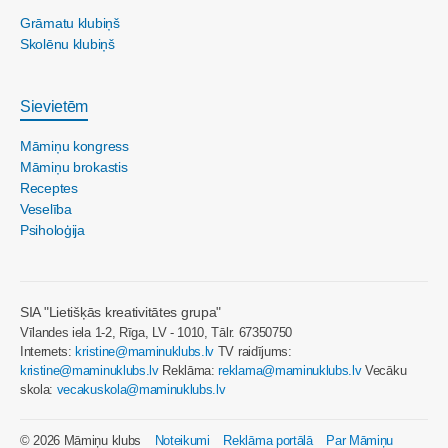
Grāmatu klubiņš
Skolēnu klubiņš
Sievietēm
Māmiņu kongress
Māmiņu brokastis
Receptes
Veselība
Psiholoģija
SIA "Lietišķās kreativitātes grupa"
Vīlandes iela 1-2, Rīga, LV - 1010, Tālr. 67350750
Internets:
kristine@maminuklubs.lv
TV raidījums:
kristine@maminuklubs.lv
Reklāma:
reklama@maminuklubs.lv
Vecāku
skola:
vecakuskola@maminuklubs.lv
© 2026 Māmiņu klubs
Noteikumi
Reklāma portālā
Par Māmiņu