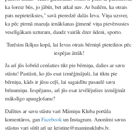
ka šoreiz būs, jo jābūt, bet atkal nav. Ar bailēm, ka otrais
pats nepieteiksies," savā pieredzē dalās Ieva. Viņa uzsver,
ka pēc pirmā mazuļa ienākšanas ģimenē viņa pievērsusies
veselīgākam uzturam, daudz vairāk dzer ūdeni, sporto.
Turēsim īkšķus kopā, lai Ievas otrais bērniņš pieteiktos pēc
iespējas ātrāk!
Ja arī jūs šobrīd cenšaties tikt pie bērniņa, dalies ar savu
stāstu! Pastāsti, ko jūs esat izmēģinājuši, lai tiktu pie
bērniņa, kāds ir jūsu ceļš, lai sagaidītu pasaulē savu
brīnumiņu. Iespējams, arī jūs esat izvēlējušies izmēģināt
mākslīgo apaugļošanu?
Dalīties ar savu stāstu vari Māmiņu Kluba portāla
komentāros, gan
Facebook
un Instagram. Anonīmi savus
stāstus vari sūtīt arī uz kristine@maminuklubs.lv.