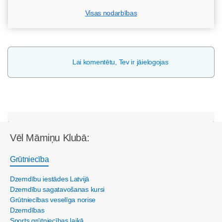
Visas nodarbības
Lai komentētu, Tev ir jāielogojas
Vēl Māmiņu Klubā:
Grūtniecība
Dzemdību iestādes Latvijā
Dzemdību sagatavošanas kursi
Grūtniecības veselīga norise
Dzemdības
Sports grūtniecības laikā