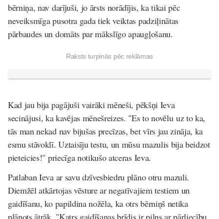
bērniņa, nav darījuši, jo ārsts norādījis, ka tikai pēc
neveiksmīga pusotra gada tiek veiktas padziļinātas
pārbaudes un domāts par mākslīgo apaugļošanu.
Raksts turpinās pēc reklāmas
Kad jau bija pagājuši vairāki mēneši, pēkšņi Ieva
secinājusi, ka kavējas mēnešreizes. "Es to novēlu uz to ka,
tās man nekad nav bijušas precīzas, bet vīrs jau zināja, ka
esmu stāvoklī. Uztaisīju testu, un mūsu mazulis bija beidzot
pieteicies!" priecīga notikušo atceras Ieva.
Patlaban Ieva ar savu dzīvesbiedru plāno otru mazuli.
Diemžēl atkārtojas vēsture ar negatīvajiem testiem un
gaidīšanu, ko papildina nožēla, ka otrs bērniņš netika
plānots ātrāk. "Katrs gaidīšanas brīdis ir pilns ar pārliecību,