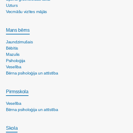
Uzturs
Vecmāšu vizītes mājās
Mans bērns
Jaundzimušais
Bēbītis
Mazulis
Psiholoģija
Veselība
Bērna psiholoģija un attīstība
Pirmsskola
Veselība
Bērna psiholoģija un attīstība
Skola