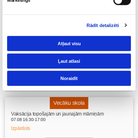
Mārketings
tievēšanas” modes risks:
straujš svara zudums var
izraisīt neauglību
Gaidības
Rādīt detalizēti
08. May 09:34
Atļaut visu
Ļaut atlasi
Noraidīt
Vecāku skola
Vaksācija topošajām un jaunajām māmiņām
07.08 16:30-17:00
Izpārdots