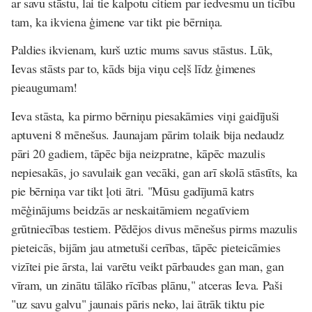
ar savu stāstu, lai tie kalpotu citiem par iedvesmu un ticību
tam, ka ikviena ģimene var tikt pie bērniņa.
Paldies ikvienam, kurš uztic mums savus stāstus. Lūk,
Ievas stāsts par to, kāds bija viņu ceļš līdz ģimenes
pieaugumam!
Ieva stāsta, ka pirmo bērniņu piesakāmies viņi gaidījuši
aptuveni 8 mēnešus. Jaunajam pārim tolaik bija nedaudz
pāri 20 gadiem, tāpēc bija neizpratne, kāpēc mazulis
nepiesakās, jo savulaik gan vecāki, gan arī skolā stāstīts, ka
pie bērniņa var tikt ļoti ātri. "Mūsu gadījumā katrs
mēģinājums beidzās ar neskaitāmiem negatīviem
grūtniecības testiem. Pēdējos divus mēnešus pirms mazulis
pieteicās, bijām jau atmetuši cerības, tāpēc pieteicāmies
vizītei pie ārsta, lai varētu veikt pārbaudes gan man, gan
vīram, un zinātu tālāko rīcības plānu," atceras Ieva. Paši
"uz savu galvu" jaunais pāris neko, lai ātrāk tiktu pie