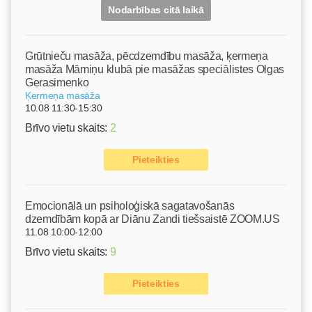
Nodarbības citā laikā
Grūtnieču masāža, pēcdzemdību masāža, ķermeņa
masāža Māmiņu klubā pie masāžas speciālistes Olgas
Gerasimenko
Ķermeņa masāža
10.08 11:30-15:30
Brīvo vietu skaits:
2
Pieteikties
Emocionālā un psiholoģiskā sagatavošanās
dzemdībām kopā ar Diānu Zandi tiešsaistē ZOOM.US
11.08 10:00-12:00
Brīvo vietu skaits:
9
Pieteikties