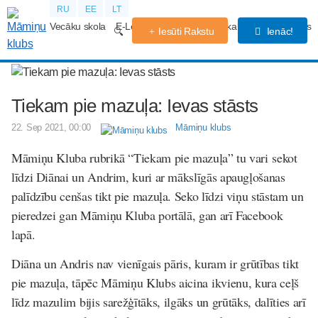
RU
EE
LT
Vecāku skola
E-Lekcijas
Grūtniecības kalendārs
Forums
Iesūti Rakstu
Ienāc!
Tiekam pie mazuļa: Ievas stāsts
22. Sep 2021, 00:00
Māmiņu klubs
Māmiņu Kluba rubrikā “Tiekam pie mazuļa” tu vari sekot
līdzi Diānai un Andrim, kuri ar mākslīgās apaugļošanas
palīdzību cenšas tikt pie mazuļa. Seko līdzi viņu stāstam un
pieredzei gan Māmiņu Kluba portālā, gan arī Facebook
lapā.
Diāna un Andris nav vienīgais pāris, kuram ir grūtības tikt
pie mazuļa, tāpēc Māmiņu Klubs aicina ikvienu, kura ceļš
līdz mazulim bijis sarežģītāks, ilgāks un grūtāks, dalīties arī