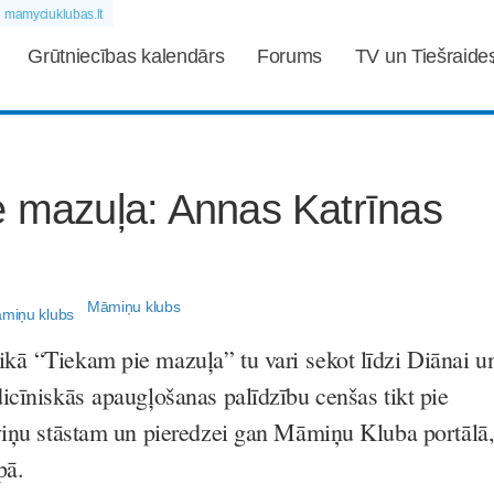
mamyciuklubas.lt
Grūtniecības kalendārs
Forums
TV un Tiešraide
e mazuļa: Annas Katrīnas
Māmiņu klubs
ā “Tiekam pie mazuļa” tu vari sekot līdzi Diānai u
icīniskās apaugļošanas palīdzību cenšas tikt pie
viņu stāstam un pieredzei gan Māmiņu Kluba portālā
pā.