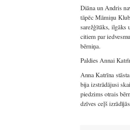
Diāna un Andris nav 
tāpēc Māmiņu Klubs 
sarežģītāks, ilgāks u
citiem par iedvesmu
bērniņa.
Paldies Annai Katrīna
Anna Katrīna stāsta
bija izstrādājusi sk
piedzims otrais bērn
dzīves ceļš izrādīj