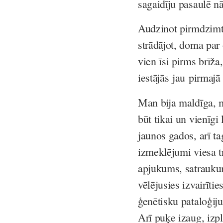
sagaidīju pasaulē n
Audzinot pirmdzimto
strādājot, doma par 
vien īsi pirms brīža
iestājās jau pirmajā 
Man bija maldīga, ma
būt tikai un vienīg
jaunos gados, arī t
izmeklējumi viesa t
apjukums, satraukum
vēlējusies izvairīti
ģenētisku pataloģij
Arī puķe izaug, izpl