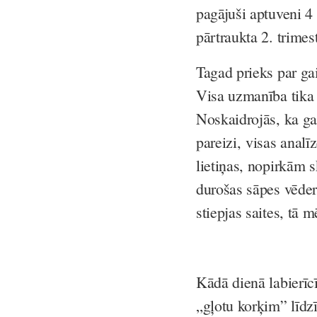
pagājuši aptuveni 4 
pārtraukta 2. trimest
Tagad prieks par ga
Visa uzmanība tika p
Noskaidrojās, ka gai
pareizi, visas anal
lietiņas, nopirkām s
durošas sāpes vēder
stiepjas saites, tā m
Kādā dienā labierīc
„gļotu korķim” līdz