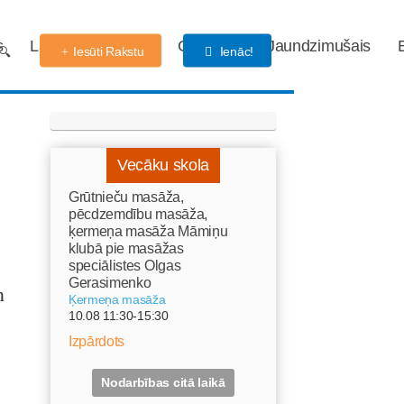
s
Labdarības fonds
Gaidības
Jaundzimušais
Iesūti Rakstu
Ienāc!
Vecāku skola
Grūtnieču masāža,
pēcdzemdību masāža,
ķermeņa masāža Māmiņu
klubā pie masāžas
speciālistes Olgas
Gerasimenko
n
Ķermeņa masāža
10.08 11:30-15:30
Izpārdots
,
Nodarbības citā laikā