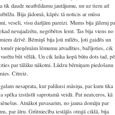
ja tik daudz neatbildamu jautājumu, un uz tiem arī
tbilžu. Bija jādomā, kāpēc tā noticis ar mūsu
ni, veseli, visu darījām pareizi. Mums bija jālemj pa
ekad nevajadzētu, negribētos lemt. Tas bija viens no
em dzīvē. Bērniņš bija ļoti mīlēts, ļoti gaidīts un
s, tomēr pieņēmām lēmumu atvadīties, bažījoties, cik
varētu būt vēlāk. Un cik laika kopā būtu dots tad, p
oties par tālāku nākotni. Lūdzu bērniņam piedošanu
mies. Citreiz.
 galam nesaprata, kur palikusi māsiņa, par kuru tika
a spēka izstāstīt saprotamā veidā. Pat neatceros, kā
mēnešus. Atnākot pavasarim, no jauna domāju par
ms, par ātru. Grūtniecība iestājās otrajā ciklā, bija