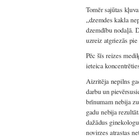
Tomēr sajūtas kļuva
„dzemdes kakla nepi
dzemdību nodaļā. Dē
uzreiz atgriezās pi
Pēc šīs reizes medi
ieteica koncentrētie
Aizritēja nepilns ga
darbu un pievērsusi
brīnumam nebija zud
gadu nebija rezultāt
dažādus ginekologus
novirzes atrastas n