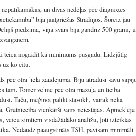
 nepatīkamākas, un divas nedēļas pēc diagnozes
etiekamība” bija jāatgriežas Stradiņos. Šoreiz jau
liņš piedzima, viņa svars bija gandrīz 500 grami, 
e zvaigznēm.
ķi teica nogaidīt kā minimums pusgadu. Līdzjūtīg
s uz ko citu.
ds pēc otrā lielā zaudējuma. Biju atradusi savu sapņ
es tam. Tomēr vēlme pēc otrā mazuļa un ticība
usi. Taču, mēģinot palikt stāvoklī, vairāk nekā
a. Grūtniecība vienkārši vairs neiestājās. Apmeklēju
, veicu simtiem visdažādāko analīžu, ļoti izteiktas
etika. Nedaudz paaugstināts TSH, pavisam minimāli