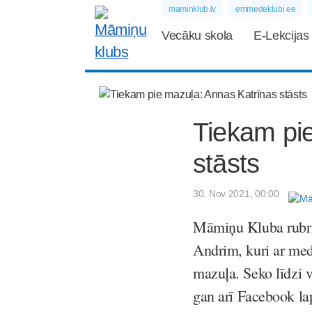
maminklub.lv
emmedeklubi.ee
Vecāku skola
E-Lekcijas
Tiekam pi
stāsts
30. Nov 2021, 00:00
Māmiņu Kluba rubrik
Andrim, kuri ar med
mazuļa. Seko līdzi 
gan arī Facebook la