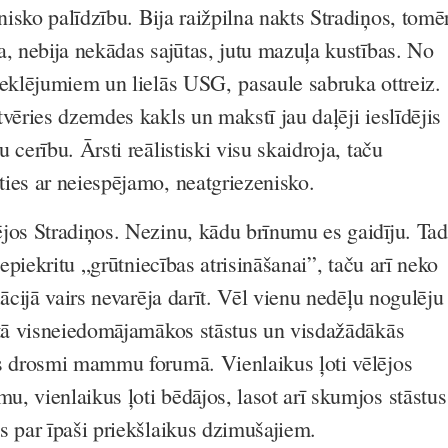
isko palīdzību. Bija raižpilna nakts Stradiņos, tomē
a, nebija nekādas sajūtas, jutu mazuļa kustības. No
meklējumiem un lielās USG, pasaule sabruka ottreiz.
vēries dzemdes kakls un makstī jau daļēji ieslīdējis
 cerību. Ārsti reālistiski visu skaidroja, taču
ies ar neiespējamo, neatgriezenisko.
jos Stradiņos. Nezinu, kādu brīnumu es gaidīju. Tad
nepiekritu „grūtniecības atrisināšanai”, taču arī neko
uācijā vairs nevarēja darīt. Vēl vienu nedēļu nogulēju
etā visneiedomājamākos stāstus un visdažādākās
s drosmi mammu forumā. Vienlaikus ļoti vēlējos
, vienlaikus ļoti bēdājos, lasot arī skumjos stāstus
s par īpaši priekšlaikus dzimušajiem.