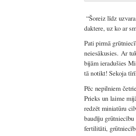
“Šoreiz līdz uzvara
daktere, uz ko ar sm
Pati pirmā grūtniec
neiesākusies. Ar tuk
bijām ieradušies Mi
tā notikt! Sekoja tī
Pēc nepilniem četri
Prieks un laime mij
redzēt miniatūru cil
baudīju grūtniecību 
fertilitāti, grūtnie