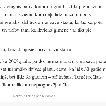
vienīgais pāris, kuram ir grūtības tikt pie mazuļa,
aicina ikvienu, kura ceļš līdz mazulim bijis
n grūtāks, dalīties arī ar savu stāstu, lai tie kalpotu
 un ticību tam, ka ikviena ģimene var tikt pie
i, kura dalījusies arī ar savu stāstu!
, ka 2008.gadā, gaidot pirmo mazuli, viņa savā prāt
aistu turpmāko dzīves plānu, cerot, ka līdz 30 gadiem
iņš, bet līdz 35 gadiem – arī trešais. Tomēr reālais
ās līkumotāks un neprognozējamāks.
Raksts turpinās pēc reklāmas