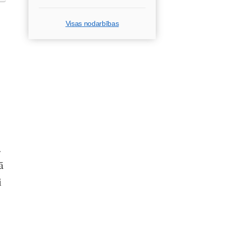
Visas nodarbības
.
ā
i