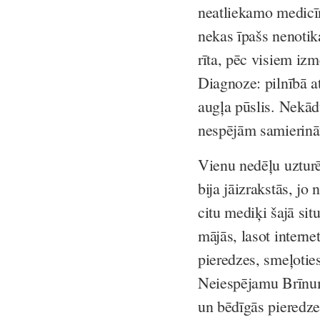
neatliekamo medicīn
nekas īpašs nenotik
rīta, pēc visiem iz
Diagnoze: pilnībā at
augļa pūslis. Nekādu
nespējām samierināt
Vienu nedēļu uzturē
bija jāizrakstās, jo 
citu mediķi šajā sit
mājās, lasot intern
pieredzes, smeļotie
Neiespējamu Brīnumu
un bēdīgās pieredze