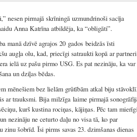
i,” nesen pirmajā skrīningā uzmundrinoši sacīja
aidu Anna Katrīna atbildēja, ka “obligāti”.
ība manā dzīvē agrajos 20 gados beidzās īsti
šu augļa olu, kad, priecīgi satraukti kopā ar partneri
era ielā uz pašu pirmo USG. Es pat nezināju, ka var
rīšana un dziļas bēdas.
em mēnešiem bez lielām grūtībām atkal biju stāvoklī
ās ar trauksmi. Bija milzīga laime pirmajā sonogrāfij
vēciņu, kurš kustina rociņas, kājiņas. Pēc tam mierīg
un nezināju ne ceturto daļu no visa tā, ko par
cību zinu šobrīd. Īsi pirms savas 23. dzimšanas dienas