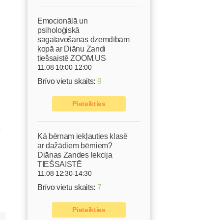
Emocionālā un
psiholoģiskā
sagatavošanās dzemdībām
kopā ar Diānu Zandi
tiešsaistē ZOOM.US
11.08 10:00-12:00
Brīvo vietu skaits:
9
Pieteikties
ā
Kā bērnam iekļauties klasē
ar dažādiem bērniem?
Diānas Zandes lekcija
TIEŠSAISTĒ
11.08 12:30-14:30
Brīvo vietu skaits:
7
Pieteikties