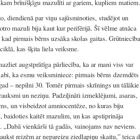
ākam brīnišķīgu mazulīti ar gariem, kupliem matiem
, diendienā par viņu sajūsminoties, studējot un
otro mazuli bija kaut kur perifērijā. Šī vēlme atnāca
, kad pirmais bērns uzsāka skolas gaitas. Grūtniecīb
ciklā, kas šķita liela veiksme.
zliet augstprātīga pārliecība, ka ar mani viss var
i labi, ka esmu veiksminiece: pirmais bērns dzemdēts
agad – nepilni 30. Tomēr pirmais skrīnings un tālākie
rauksmi un neziņu. Padziļināti izmeklējumi, asaras,
s, un visbeidzot amniocentēze, no kuras biju
es, baidoties kaitēt mazulim, un kas apstiprināja
u. „Dabā vienkārši tā gadās, vainojams nav neviens.
aukst reizēm ar nepareizu ziedlapiņu skaitu,” teica d