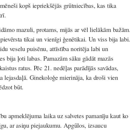
mēneši kopš iepriekšējās grūtniecības, kas tika
rī.
idāmo mazuli, protams, mijās ar vēl lielākām bažām
ievērsta tikai un vienīgi ģenētikai. Un viss bija labi
du veselu puisēnu, attīstība noritēja labi un
īzes bija ļoti labas. Pamazām sāku gādāt mazās
kaistus ratus. Pēc 21. nedēļas parādījās savādas,
a lejasdaļā. Ginekoloģe mierināja, ka droši vien
ēdzot būt.
ību apmeklējuma laika uz salvetes pamanīju kaut ko
īgu, ar asiņu piejaukumu. Apgūlos, izsaucu