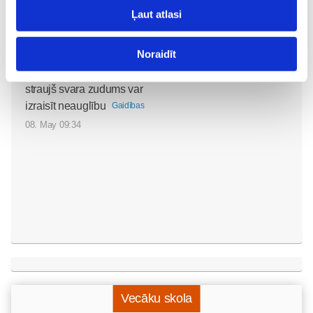
Ļaut atlasi
Noraidīt
Pavasara “ātrās
tievēšanas” modes risks:
straujš svara zudums var
izraisīt neauglību
Gaidības
08. May 09:34
Vecāku skola