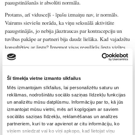
paaugstināšanās ir absolūti normāla.
Protams, arī vidusceļš - īpašu izmaiņu nav, ir normāls.
Vairums sieviešu norāda, ka viņu seksuālā aktivitāte
paaugstinājās, jo nebija jāuztraucas par kontracepciju un
tuvības pakāpe ar partneri bija daudz lielāka. Kad vajadzētu
konsultēties ar ārstu? Izņemot visas regulārās ārsta vizītes,
papildu konsultācijas būtu nepieciešamas gadījumos, ja
sajūtat kādus neparastus simptomus pēc seksa, piemēram,
sāpes vai asiņošanu.
Šī tīmekļa vietne izmanto sīkfailus
Raksts tapis, izmantojot ārstu Elēnas Pērlas Jozefas un
Mēs izmantojam sīkfailus, lai personalizētu saturu un
Džordža Macones atziņas un ieteikumus par seksu
reklāmas, nodrošinātu sociālo saziņas līdzekļu funkcijas
grūtniecības laikā.
un analizētu mūsu datplūsmu. Informāciju par to, kā jūs
izmantojat mūsu vietni, mēs arī kopīgojam ar saviem
The Best Magazine
sociālās saziņas līdzekļu, reklamēšanas un analīzes
partneriem, kuri to var apvienot ar citu informāciju, ko
Grūtniecība
Sekss
Sieviete--māmiņa
viņiem sniedzat vai ko viņi apkopo, kad lietojat viņu