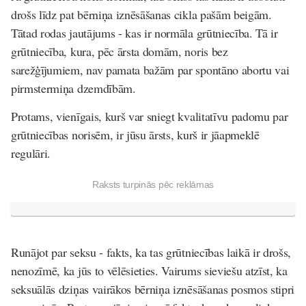
drošs līdz pat bērniņa iznēsāšanas cikla pašām beigām.
Tātad rodas jautājums - kas ir normāla grūtniecība. Tā ir
grūtniecība, kura, pēc ārsta domām, noris bez
sarežģījumiem, nav pamata bažām par spontāno abortu vai
pirmstermiņa dzemdībām.
Protams, vienīgais, kurš var sniegt kvalitatīvu padomu par
grūtniecības norisēm, ir jūsu ārsts, kurš ir jāapmeklē
regulāri.
Raksts turpinās pēc reklāmas
Runājot par seksu - fakts, ka tas grūtniecības laikā ir drošs,
nenozīmē, ka jūs to vēlēsieties. Vairums sieviešu atzīst, ka
seksuālās dziņas vairākos bērniņa iznēsāšanas posmos stipri