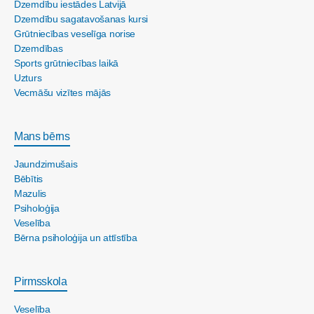
Dzemdību iestādes Latvijā
Dzemdību sagatavošanas kursi
Grūtniecības veselīga norise
Dzemdības
Sports grūtniecības laikā
Uzturs
Vecmāšu vizītes mājās
Mans bērns
Jaundzimušais
Bēbītis
Mazulis
Psiholoģija
Veselība
Bērna psiholoģija un attīstība
Pirmsskola
Veselība