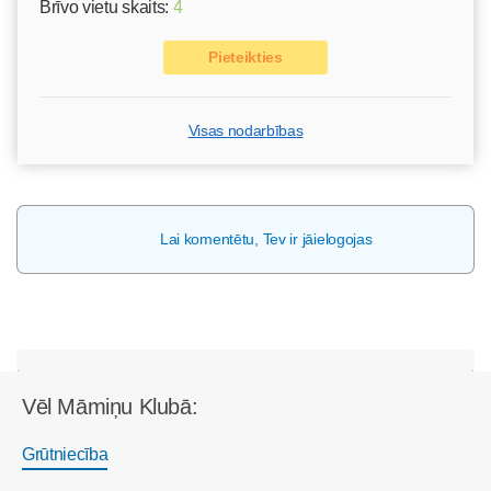
Brīvo vietu skaits:
4
Pieteikties
Visas nodarbības
Lai komentētu, Tev ir jāielogojas
Vēl Māmiņu Klubā:
Grūtniecība