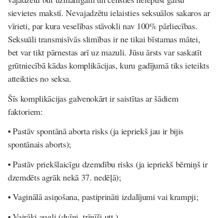
sievietes makstī. Nevajadzētu ielaisties seksuālos sakaros ar
vīrieti, par kura veselības stāvokli nav 100% pārliecības.
Seksuāli transmisīvās slimības ir ne tikai bīstamas mātei,
bet var tikt pārnestas arī uz mazuli. Jūsu ārsts var saskatīt
grūtniecībā kādas komplikācijas, kuru gadījumā tiks ieteikts
atteikties no seksa.
Šīs komplikācijas galvenokārt ir saistītas ar šādiem
faktoriem:
• Pastāv spontānā aborta risks (ja iepriekš jau ir bijis
spontānais aborts);
• Pastāv priekšlaicīgu dzemdību risks (ja iepriekš bērniņš ir
dzemdēts agrāk nekā 37. nedēļā);
• Vaginālā asiņošana, pastiprināti izdalījumi vai krampji;
• Vairāki augļi (dvīņi, trīnīši utt.).