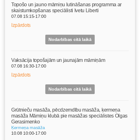
Topošo un jauno māmiņu lutināšanas programma ar
skaistumkopšanas speciālisti Ivetu Liberti
07.08 15:15-17:00
Izpārdots
Nodarbības citā laikā
Vaksācija topošajām un jaunajām māmiņām
07.08 16:30-17:00
Izpārdots
Nodarbības citā laikā
Grūtnieču masāža, pēcdzemdību masāža, ķermeņa
masāža Māmiņu klubā pie masāžas speciālistes Olgas
Gerasimenko
Ķermeņa masāža
10.08 10:00-17:00