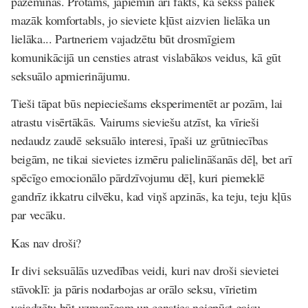
pazeminās. Protams, jāpiemin arī fakts, ka sekss paliek
mazāk komfortabls, jo sieviete kļūst aizvien lielāka un
lielāka... Partneriem vajadzētu būt drosmīgiem
komunikācijā un censties atrast vislabākos veidus, kā gūt
seksuālo apmierinājumu.
Tieši tāpat būs nepieciešams eksperimentēt ar pozām, lai
atrastu visērtākās. Vairums sieviešu atzīst, ka vīrieši
nedaudz zaudē seksuālo interesi, īpaši uz grūtniecības
beigām, ne tikai sievietes izmēru palielināšanās dēļ, bet arī
spēcīgo emocionālo pārdzīvojumu dēļ, kuri piemeklē
gandrīz ikkatru cilvēku, kad viņš apzinās, ka teju, teju kļūs
par vecāku.
Kas nav droši?
Ir divi seksuālās uzvedības veidi, kuri nav droši sievietei
stāvoklī: ja pāris nodarbojas ar orālo seksu, vīrietim
vajadzētu būt uzmanīgam un censties neiepūst gaisu