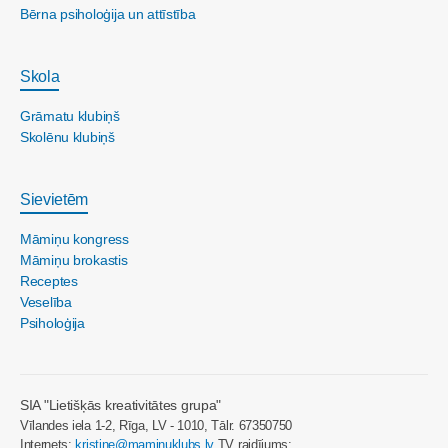
Bērna psiholoģija un attīstība
Skola
Grāmatu klubiņš
Skolēnu klubiņš
Sievietēm
Māmiņu kongress
Māmiņu brokastis
Receptes
Veselība
Psiholoģija
SIA "Lietišķās kreativitātes grupa"
Vīlandes iela 1-2, Rīga, LV - 1010, Tālr. 67350750
Internets:
kristine@maminuklubs.lv
TV raidījums: