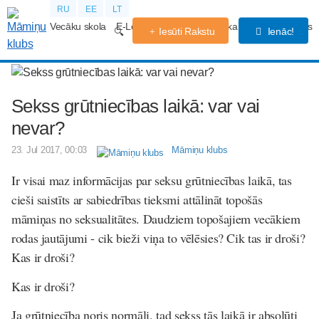
RU
EE
LT
Vecāku skola
E-Lekcijas
Grūtniecības kalendārs
Forums
Iesūti Rakstu
Ienāc!
Sekss grūtniecības laikā: var vai
nevar?
23. Jul 2017, 00:03
Māmiņu klubs
Ir visai maz informācijas par seksu grūtniecības laikā, tas
cieši saistīts ar sabiedrības tieksmi attālināt topošās
māmiņas no seksualitātes. Daudziem topošajiem vecākiem
rodas jautājumi - cik bieži viņa to vēlēsies? Cik tas ir droši?
Kas ir droši?
Kas ir droši?
Ja grūtniecība noris normāli, tad sekss tās laikā ir absolūti