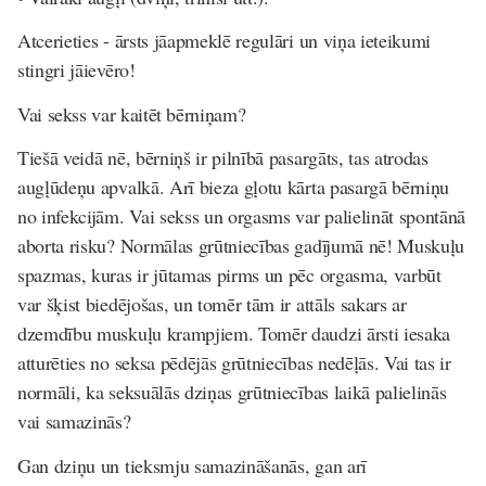
Atcerieties - ārsts jāapmeklē regulāri un viņa ieteikumi
stingri jāievēro!
Vai sekss var kaitēt bērniņam?
Tiešā veidā nē, bērniņš ir pilnībā pasargāts, tas atrodas
augļūdeņu apvalkā. Arī bieza gļotu kārta pasargā bērniņu
no infekcijām. Vai sekss un orgasms var palielināt spontānā
aborta risku? Normālas grūtniecības gadījumā nē! Muskuļu
spazmas, kuras ir jūtamas pirms un pēc orgasma, varbūt
var šķist biedējošas, un tomēr tām ir attāls sakars ar
dzemdību muskuļu krampjiem. Tomēr daudzi ārsti iesaka
atturēties no seksa pēdējās grūtniecības nedēļās. Vai tas ir
normāli, ka seksuālās dziņas grūtniecības laikā palielinās
vai samazinās?
Gan dziņu un tieksmju samazināšanās, gan arī